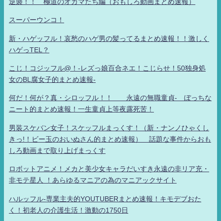
逆襲！！ 極道のオカマたち編（おもしろ動画まとめ速報）
スーパーウンコ！
新・ハゲッフル！哀愁のハゲ男の髪ってるまとめ速報！！激しく
ハゲっTEL？
こじ！コジッフル@！-レズっ娘百合ネエ！こじらせ！50独身処
女のBL腐女子的まとめ速報-
何だ！何が？真・シロッフル！！ 永遠の無職童貞- ぼっちな
ニート的まとめ速報！一生童貞上等夜露死苦！
男装スケバン女子！スケッフルまっくす！（新・ナンノひゃくし
きっ!！ビー玉のおいぬさん的まとめ速報） 話題な事件からおも
しろ動画まで取り上げまっくす
ロボットアニメ！メカと美少女キャラだいすき永遠の非リア充・
非モテ星人 ！あらゆるマニアの為のマニアックサイト
ハルッフル-専業主夫的YOUTUBERまとめ速報！キモデブおた
く！初老人の介護生活！激動の1750日