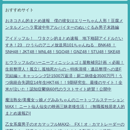
おすすめサイト
おネコさん的まとめ速報 僕の彼女はエリーちゃん人形！豆腐メ
ンタルメンヘラ電波中年アルバイターのぬいぐるみ男子末路編
アイドッフル！ ワタクシ的まとめ速報 地下格闘アイドルだい
すき！23 ひうらのアニメ放送局101ちゃんねる BNK48 ！
SNH48！JKT48！MNL48！SGO48！GNZ48！STU48！SKE48
ヒウラッフルのハーニーフィニッシュゴミ屋敷補完計画 ＜必殺！
生前整理人！孤立し孤独死からの～特殊清掃・遺品整理への道F
完結編＞ キャッシング計1500万返済：厨二病借金3500万円！う
つ病統合失調症14年生HKT46！！9期研究生、最後のサイト！全
米が泣いた！認知症鬱病60代のラストサイト絶賛！公開中
魔法熟女/美魔女ッ娘メグみみちゃんのニートッフルステーション
MAX！ ニート仙人仙女の映画三昧老後生活！（無職孤独居老人的
まとめ速報Z)]
乙女系腐男子のオカマッフルMAX2- FX！オ・カマトレーダーの