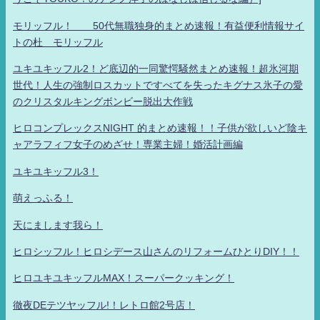
モリッフル！ 50代無職独身的まとめ速報！有益便利情報サイ
トの杜 モリッフル
ユキユキッフル2！ど底辺的一同驚愕騒然まとめ速報！超氷河期
世代！人生の強制ロスカットですべてを失ったキグナス氷子の愛
のクリスタルキングボンビー脱出大作戦
ヒロコンプレックスNIGHT 的まとめ速報！！子供が欲しいど陰キ
ャアラフィフ女子のめざせ！専業主婦！婚活計画編
ユキユキッフル3！
萌えっふる！
天にまします我ら！
ヒロシッフル！ヒロシデース山さんのリフォームひとりDIY！！
ヒロユキユキッフルMAX！スーパークッキング！
徹夜DEテツヤッフル!！レトロ館2号店！