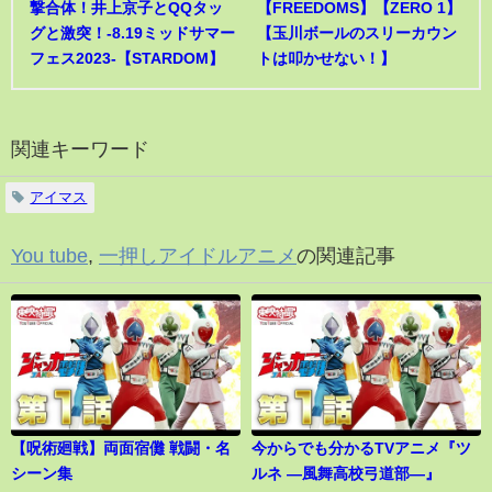
撃合体！井上京子とQQタッ
【FREEDOMS】【ZERO 1】
グと激突！-8.19ミッドサマー
【玉川ボールのスリーカウン
フェス2023-【STARDOM】
トは叩かせない！】
関連キーワード
アイマス
You tube
,
一押しアイドルアニメ
の関連記事
【呪術廻戦】両面宿儺 戦闘・名
今からでも分かるTVアニメ『ツ
シーン集
ルネ ―風舞高校弓道部―』