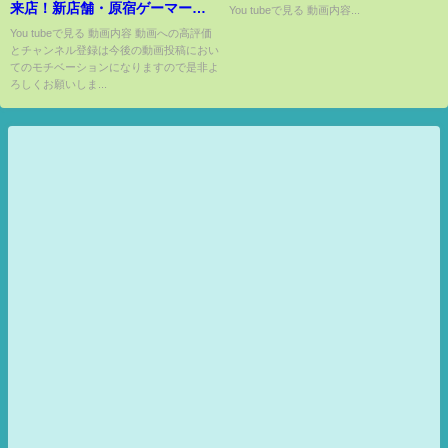
来店！新店舗・原宿ゲーマーズ
You tubeで見る 動画内容...
がついにオープン！開店初日の
You tubeで見る 動画内容 動画への高評価
とチャンネル登録は今後の動画投稿におい
様子を軽くお届けします！【ぷ
てのモチベーションになりますので是非よ
ちレポート｜ラブライブ！スー
ろしくお願いしま...
パースター!!】