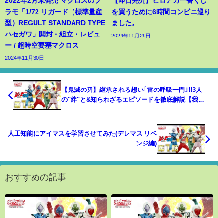
2022年2月末発売 マクロスのプ
【即日完売】ヒロアカ一番くじ
ラモ「1/72 リガード（標準量産
を買うために6時間コンビニ巡り
型）REGULT STANDARD TYPE
ました。
ハセガワ」開封・組立・レビュ
2024年11月29日
ー / 超時空要塞マクロス
2024年11月30日
【鬼滅の刃】継承される想い｢雷の呼吸一門｣!!3人
の"絆"と&知られざるエピソードを徹底解説【我妻
善逸】【獪岳】【桑島慈悟郎】【きめつのやいば】
人工知能にアイマスを学習させてみた(デレマス リベ
ンジ編)
おすすめの記事