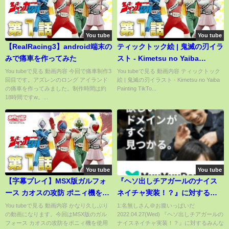
You tube
You tube
【RealRacing3】android端末の
ティックトック絵 | 鬼滅の刃イラ
みで痛車を作ってみた
スト - Kimetsu no Yaiba
Painting TikTok
You tubeで見る 動画内容 今回で痛車制作3
You tubeで見る 動画内容 ティックトック
回目です。アズレンのロング アイランド
絵 | 鬼滅の刃イラスト - Kimetsu no Yaiba
Awesome#2801
の痛車を作ってみました。制作時間は約
Painting TikTo...
18時間ですw。...
You tube
You tube
【字幕プレイ】MSX版ガルフォ
『ヘソ出しチアガールのナイス
ース カオスの攻防 ポニィ機を使
ネイチャ実装！？』に対するみ
用しないでクリアを目指してみ
んなの反応🐎まとめ【ウマ娘プ
You tubeで見る 動画内容 かなり久しぶり
1:名無しさん＠お腹いっぱいだ
の動画になります。今回はMSX版のガル
2022.04.27(Wed) 『ヘソ出しチアガールの
た。第1巻
リティーダービー】【レイミ
フォース カオスの攻防をポニィ機を使用
ナイスネイチャ実装！？』に対するみんな
ン】