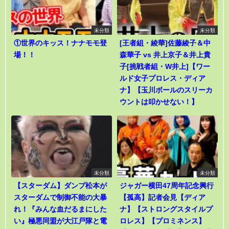
未分類
未分類
①世界のキッス！ナナモモ登
[王者組・綾華]佐藤綾子＆中
場！！
森華子 vs 井上京子＆井上貴
子[挑戦者組・W井上]【ワー
ルド女子プロレス・ディア
ナ】【玉川ボールのスリーカ
ウントは叩かせない！】
未分類
未分類
【スターダム】ダンプ松本が
ジャガー横田47周年記念興行
スターダムで制御不能の大暴
【孤高】記者会見【ディア
れ！『みんな血だるまにした
ナ】【ストロングスタイルプ
い』極悪同盟が大江戸隊と電
ロレス】【プロミネンス】