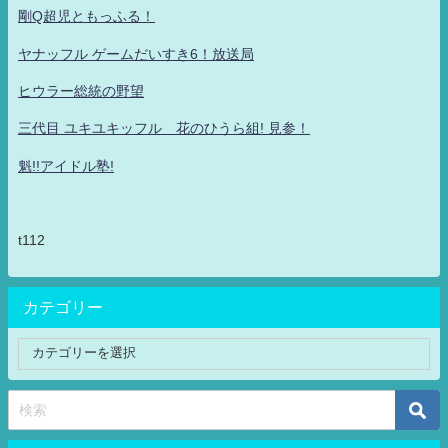
剛Q超児ともっふる！
ヤナッフル ゲームだいすき6！放送局
ヒウラー総統の野望
三代目 ユキユキッフル 花のひうら組! 見参！
魁!!アイドル塾!
t112
カテゴリー