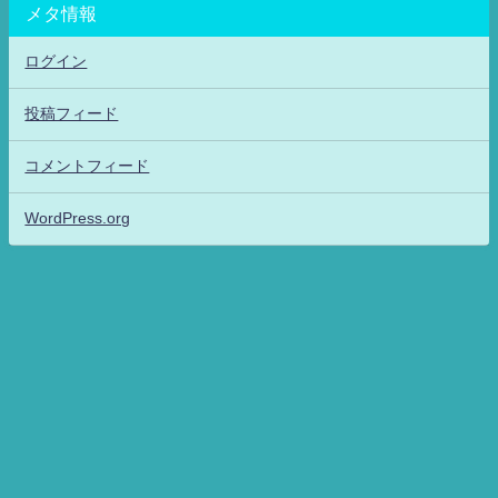
メタ情報
ログイン
投稿フィード
コメントフィード
WordPress.org
アニメッフル2-特撮.アニメだいすき！26-ANIME DAISUKI！ All Rights
Reserved.