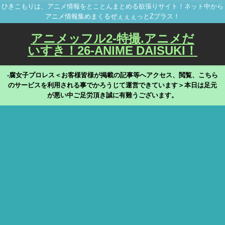
ひきこもりは、アニメ情報をとことんまとめる欲張りサイト！ネット中から
アニメ情報集めまくるぜぇぇぇっとZプラス！
アニメッフル2-特撮.アニメだ
いすき！26-ANIME DAISUKI！
-腐女子プロレス＜お客様皆様が掲載の記事等へアクセス、閲覧、こちら
のサービスを利用される事でかろうじて運営できています＞本日は足元
が悪い中ご足労頂き誠に有難うございます。