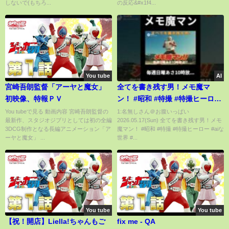
しないで(もちろ...
の反応&#x1f4...
You tube
AI
宮崎吾朗監督「アーヤと魔女」
全てを書き残す男！メモ魔マ
初映像、特報ＰＶ
ン！ #昭和 #特撮 #特撮ヒーロー
#aiな世界 #sora2 #1970s
You tubeで見る 動画内容 宮崎吾朗監督の
1:名無しさん＠お腹いっぱい
最新作、スタジオジブリとしては初の全編
2026.05.17(Sun) 全てを書き残す男！メモ
3DCG制作となる長編アニメーション「ア
魔マン！ #昭和 #特撮 #特撮ヒーロー #aiな
ーヤと魔女」 ...
世界 #...
You tube
You tube
【祝！開店】Liella!ちゃんもご
fix me - QA