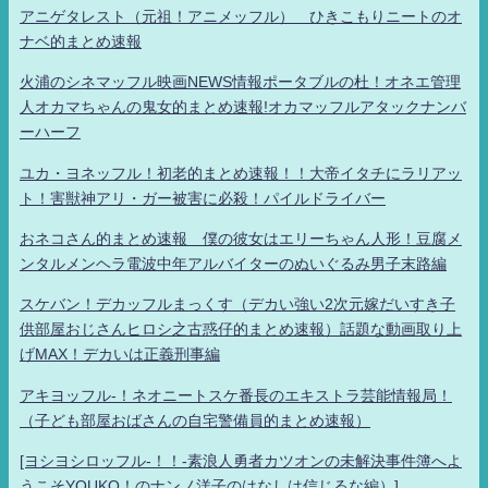
アニゲタレスト（元祖！アニメッフル） ひきこもりニートのオ
ナベ的まとめ速報
火浦のシネマッフル映画NEWS情報ポータブルの杜！オネエ管理
人オカマちゃんの鬼女的まとめ速報!オカマッフルアタックナンバ
ーハーフ
ユカ・ヨネッフル！初老的まとめ速報！！大帝イタチにラリアッ
ト！害獣神アリ・ガー被害に必殺！パイルドライバー
おネコさん的まとめ速報 僕の彼女はエリーちゃん人形！豆腐メ
ンタルメンヘラ電波中年アルバイターのぬいぐるみ男子末路編
スケバン！デカッフルまっくす（デカい強い2次元嫁だいすき子
供部屋おじさんヒロシ之古惑仔的まとめ速報）話題な動画取り上
げMAX！デカいは正義刑事編
アキヨッフル-！ネオニートスケ番長のエキストラ芸能情報局！
（子ども部屋おばさんの自宅警備員的まとめ速報）
[ヨシヨシロッフル-！！-素浪人勇者カツオンの未解決事件簿へよ
うこそYOUKO！のナンノ洋子のはなしは信じるな編）]