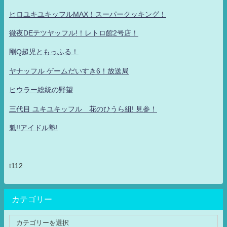
ヒロユキユキッフルMAX！スーパークッキング！
徹夜DEテツヤッフル!！レトロ館2号店！
剛Q超児ともっふる！
ヤナッフル ゲームだいすき6！放送局
ヒウラー総統の野望
三代目 ユキユキッフル 花のひうら組! 見参！
魁!!アイドル塾!
t112
カテゴリー