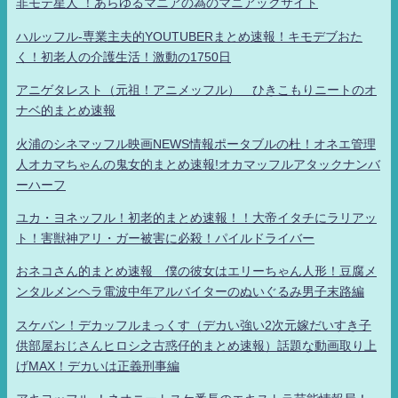
非モテ星人 ！あらゆるマニアの為のマニアックサイト
ハルッフル-専業主夫的YOUTUBERまとめ速報！キモデブおた
く！初老人の介護生活！激動の1750日
アニゲタレスト（元祖！アニメッフル） ひきこもりニートのオ
ナベ的まとめ速報
火浦のシネマッフル映画NEWS情報ポータブルの杜！オネエ管理
人オカマちゃんの鬼女的まとめ速報!オカマッフルアタックナンバ
ーハーフ
ユカ・ヨネッフル！初老的まとめ速報！！大帝イタチにラリアッ
ト！害獣神アリ・ガー被害に必殺！パイルドライバー
おネコさん的まとめ速報 僕の彼女はエリーちゃん人形！豆腐メ
ンタルメンヘラ電波中年アルバイターのぬいぐるみ男子末路編
スケバン！デカッフルまっくす（デカい強い2次元嫁だいすき子
供部屋おじさんヒロシ之古惑仔的まとめ速報）話題な動画取り上
げMAX！デカいは正義刑事編