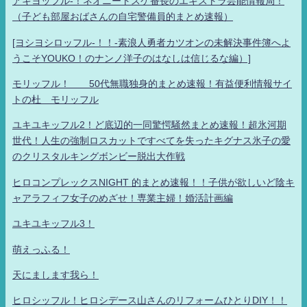
アキヨッフル-！ネオニートスケ番長のエキストラ芸能情報局！
（子ども部屋おばさんの自宅警備員的まとめ速報）
[ヨシヨシロッフル-！！-素浪人勇者カツオンの未解決事件簿へよ
うこそYOUKO！のナンノ洋子のはなしは信じるな編）]
モリッフル！ 50代無職独身的まとめ速報！有益便利情報サイ
トの杜 モリッフル
ユキユキッフル2！ど底辺的一同驚愕騒然まとめ速報！超氷河期
世代！人生の強制ロスカットですべてを失ったキグナス氷子の愛
のクリスタルキングボンビー脱出大作戦
ヒロコンプレックスNIGHT 的まとめ速報！！子供が欲しいど陰キ
ャアラフィフ女子のめざせ！専業主婦！婚活計画編
ユキユキッフル3！
萌えっふる！
天にまします我ら！
ヒロシッフル！ヒロシデース山さんのリフォームひとりDIY！！