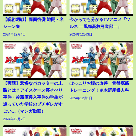
【呪術廻戦】両面宿儺 戦闘・名
今からでも分かるTVアニメ『ツ
シーン集
ルネ ―風舞高校弓道部―』
2024年12月4日
2024年12月3日
【実話】悲惨なバカッターの末
ぽっこりお腹の改善 骨盤底筋
路とは？アイスケース寝そべり
トレーニング！＃木野産婦人科
事件・冷蔵庫侵入事件の学生が
2024年12月1日
通っていた学校のブチギレがす
ごい…（マンガ動画）
2024年12月2日