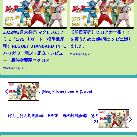
2022年2月末発売 マクロスのプ
【即日完売】ヒロアカ一番くじ
ラモ「1/72 リガード（標準量産
を買うために6時間コンビニ巡り
型）REGULT STANDARD TYPE
ました。
ハセガワ」開封・組立・レビュ
2024年11月29日
ー / 超時空要塞マクロス
2024年11月30日
v [Neu] - Honey bee ★ (Subs)
げんしけん対戦動画 BBCP 春の対戦会編 その
21