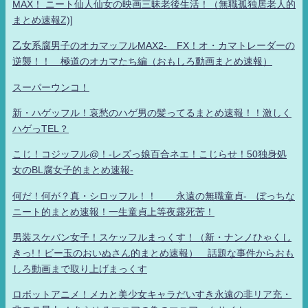
MAX！ ニート仙人仙女の映画三昧老後生活！（無職孤独居老人的
まとめ速報Z)]
乙女系腐男子のオカマッフルMAX2- FX！オ・カマトレーダーの
逆襲！！ 極道のオカマたち編（おもしろ動画まとめ速報）
スーパーウンコ！
新・ハゲッフル！哀愁のハゲ男の髪ってるまとめ速報！！激しく
ハゲっTEL？
こじ！コジッフル@！-レズっ娘百合ネエ！こじらせ！50独身処
女のBL腐女子的まとめ速報-
何だ！何が？真・シロッフル！！ 永遠の無職童貞- ぼっちな
ニート的まとめ速報！一生童貞上等夜露死苦！
男装スケバン女子！スケッフルまっくす！（新・ナンノひゃくし
きっ!！ビー玉のおいぬさん的まとめ速報） 話題な事件からおも
しろ動画まで取り上げまっくす
ロボットアニメ！メカと美少女キャラだいすき永遠の非リア充・