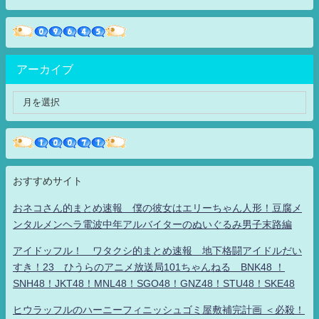
アーカイブ
おすすめサイト
おネコさん的まとめ速報 僕の彼女はエリーちゃん人形！豆腐メ
ンタルメンヘラ電波中年アルバイターのぬいぐるみ男子末路編
アイドッフル！ ワタクシ的まとめ速報 地下格闘アイドルだい
すき！23 ひうらのアニメ放送局101ちゃんねる BNK48 ！
SNH48！JKT48！MNL48！SGO48！GNZ48！STU48！SKE48
ヒウラッフルのハーニーフィニッシュゴミ屋敷補完計画 ＜必殺！