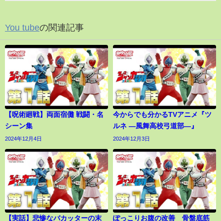
You tube
の関連記事
【呪術廻戦】両面宿儺 戦闘・名
今からでも分かるTVアニメ『ツ
シーン集
ルネ ―風舞高校弓道部―』
2024年12月4日
2024年12月3日
【実話】悲惨なバカッターの末
ぽっこりお腹の改善 骨盤底筋