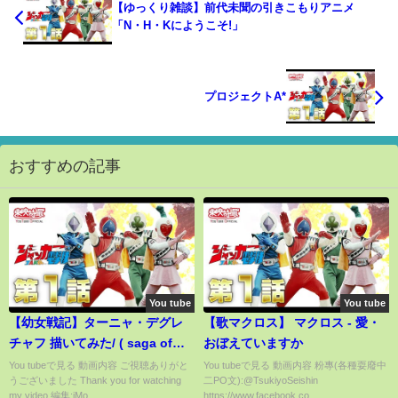
【ゆっくり雑談】前代未聞の引きこもりアニメ
「N・H・Kにようこそ!」
プロジェクトA*
おすすめの記事
You tube
You tube
【幼女戦記】ターニャ・デグレ
【歌マクロス】 マクロス - 愛・
チャフ 描いてみた/ ( saga of
おぼえていますか
Tanya the devil) Tanya
You tubeで見る 動画内容 ご視聴ありがと
You tubeで見る 動画内容 粉專(各種耍廢中
うございました Thank you for watching
二PO文):@TsukiyoSeishin
drawing
my video 編集:iMo...
https://www.facebook.co...