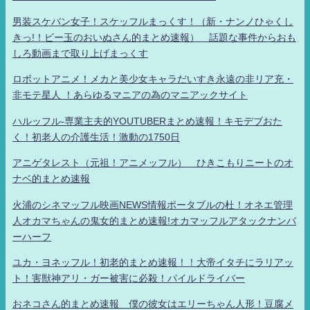
男装スケバン女子！スケッフルまっくす！（新・ナンノひゃくし
きっ!！ビー玉のおいぬさん的まとめ速報） 話題な事件からおも
しろ動画まで取り上げまっくす
ロボットアニメ！メカと美少女キャラだいすき永遠の非リア充・
非モテ星人 ！あらゆるマニアの為のマニアックサイト
ハルッフル-専業主夫的YOUTUBERまとめ速報！キモデブおた
く！初老人の介護生活！激動の1750日
アニゲタレスト（元祖！アニメッフル） ひきこもりニートのオ
ナベ的まとめ速報
火浦のシネマッフル映画NEWS情報ポータブルの杜！オネエ管理
人オカマちゃんの鬼女的まとめ速報!オカマッフルアタックナンバ
ーハーフ
ユカ・ヨネッフル！初老的まとめ速報！！大帝イタチにラリアッ
ト！害獣神アリ・ガー被害に必殺！パイルドライバー
おネコさん的まとめ速報 僕の彼女はエリーちゃん人形！豆腐メ