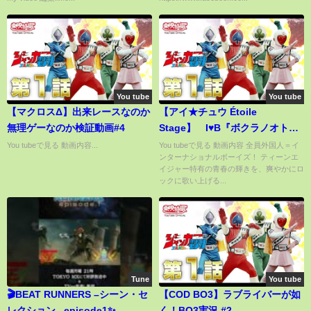
You tube
You tube
【マクロスΔ】出来レースなのか
【アイ★チュウ Étoile
無理ゲーなのか検証動画#4
Stage】 I♥B『ボクラノオト』
試聴動画
You tubeで見る 動画内容...
You tubeで見る 動画内容 全員外国人＝イ
ンターナショナルボーイズ！ ティーンエ
イジャー特有の青春の輝きを、爽やかにロ
ックに歌い上げる...
Tune
You tube
🎬BEAT RUNNERS –シーン・セ
【COD BO3】ラブライバーが如
レクション– episode1✨
く！BO3実況 #2