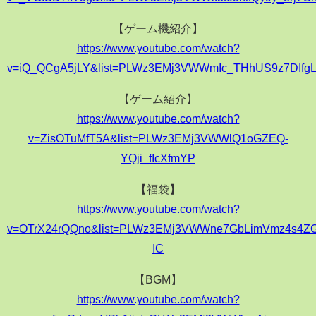
【ゲーム機紹介】
https://www.youtube.com/watch?
v=iQ_QCgA5jLY&list=PLWz3EMj3VWWmIc_THhUS9z7DIfg
【ゲーム紹介】
https://www.youtube.com/watch?
v=ZisOTuMfT5A&list=PLWz3EMj3VWWlQ1oGZEQ-
YQji_fIcXfmYP
【福袋】
https://www.youtube.com/watch?
v=OTrX24rQQno&list=PLWz3EMj3VWWne7GbLimVmz4s4ZG
IC
【BGM】
https://www.youtube.com/watch?