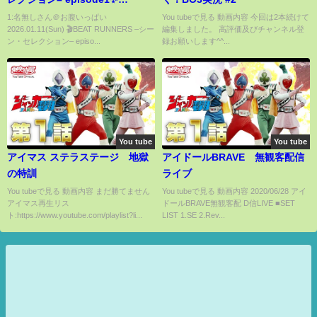
#BEATRUNNERS #ビートランナ
1:名無しさん＠お腹いっぱい
You tubeで見る 動画内容 今回は2本続けて
2026.01.11(Sun) 🎬BEAT RUNNERS –シー
編集しました。 高評価及びチャンネル登
ーズ #特撮 #TVer
ン・セレクション– episo...
録お願いします^^...
You tube
You tube
アイマス ステラステージ 地獄
アイドールBRAVE 無観客配信
の特訓
ライブ
You tubeで見る 動画内容 まだ勝てません
You tubeで見る 動画内容 2020/06/28 アイ
アイマス再生リス
ドールBRAVE無観客配 D信LIVE ■SET
ト:https://www.youtube.com/playlist?li...
LIST 1.SE 2.Rev...