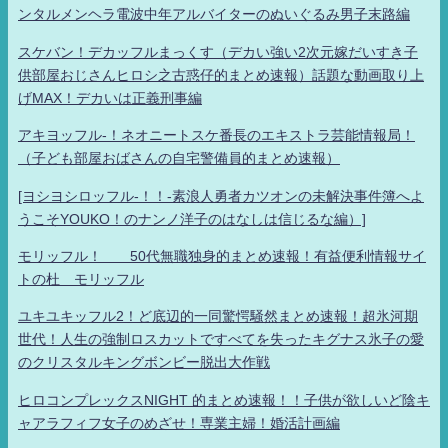
ンタルメンヘラ電波中年アルバイターのぬいぐるみ男子末路編
スケバン！デカッフルまっくす（デカい強い2次元嫁だいすき子
供部屋おじさんヒロシ之古惑仔的まとめ速報）話題な動画取り上
げMAX！デカいは正義刑事編
アキヨッフル-！ネオニートスケ番長のエキストラ芸能情報局！
（子ども部屋おばさんの自宅警備員的まとめ速報）
[ヨシヨシロッフル-！！-素浪人勇者カツオンの未解決事件簿へよ
うこそYOUKO！のナンノ洋子のはなしは信じるな編）]
モリッフル！ 50代無職独身的まとめ速報！有益便利情報サイ
トの杜 モリッフル
ユキユキッフル2！ど底辺的一同驚愕騒然まとめ速報！超氷河期
世代！人生の強制ロスカットですべてを失ったキグナス氷子の愛
のクリスタルキングボンビー脱出大作戦
ヒロコンプレックスNIGHT 的まとめ速報！！子供が欲しいど陰キ
ャアラフィフ女子のめざせ！専業主婦！婚活計画編