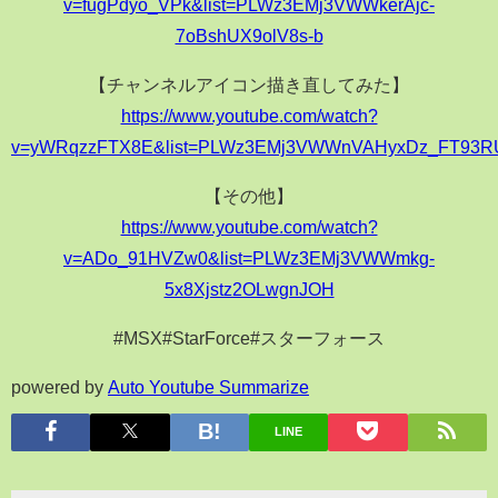
v=fugPdyo_VPk&list=PLWz3EMj3VWWkerAjc-
7oBshUX9olV8s-b
【チャンネルアイコン描き直してみた】
https://www.youtube.com/watch?
v=yWRqzzFTX8E&list=PLWz3EMj3VWWnVAHyxDz_FT93R
【その他】
https://www.youtube.com/watch?
v=ADo_91HVZw0&list=PLWz3EMj3VWWmkg-
5x8Xjstz2OLwgnJOH
#MSX#StarForce#スターフォース
powered by
Auto Youtube Summarize
LINE