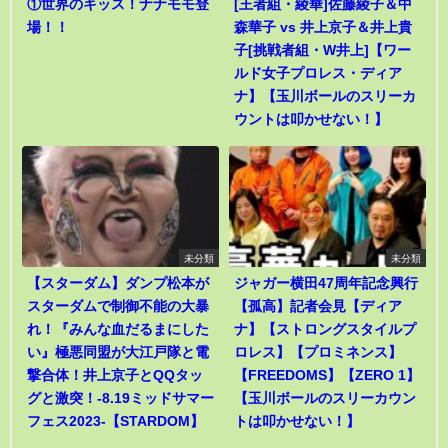
①世界のキッス！ナナモモ登
[王者組・綾華]佐藤綾子＆中
場！！
森華子 vs 井上京子＆井上貴
子[挑戦者組・W井上]【ワー
ルド女子プロレス・ディア
ナ】【玉川ボールのスリーカ
ウントは叩かせない！】
未分類
未分類
【スターダム】ダンプ松本が
ジャガー横田47周年記念興行
スターダムで制御不能の大暴
【孤高】記者会見【ディア
れ！『みんな血だるまにした
ナ】【ストロングスタイルプ
い』極悪同盟が大江戸隊と電
ロレス】【プロミネンス】
撃合体！井上京子とQQタッ
【FREEDOMS】【ZERO 1】
グと激突！-8.19ミッドサマー
【玉川ボールのスリーカウン
フェス2023-【STARDOM】
トは叩かせない！】