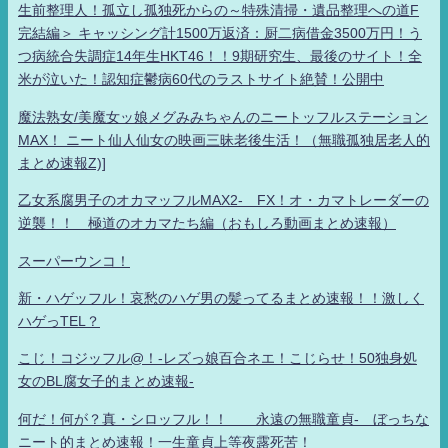
生前整理人！孤立し孤独死からの～特殊清掃・遺品整理への道F
完結編＞ キャッシング計1500万返済：厨二病借金3500万円！う
つ病統合失調症14年生HKT46！！9期研究生、最後のサイト！全
米が泣いた！認知症鬱病60代のラストサイト絶賛！公開中
魔法熟女/美魔女ッ娘メグみみちゃんのニートッフルステーション
MAX！ ニート仙人仙女の映画三昧老後生活！（無職孤独居老人的
まとめ速報Z)]
乙女系腐男子のオカマッフルMAX2- FX！オ・カマトレーダーの
逆襲！！ 極道のオカマたち編（おもしろ動画まとめ速報）
スーパーウンコ！
新・ハゲッフル！哀愁のハゲ男の髪ってるまとめ速報！！激しく
ハゲっTEL？
こじ！コジッフル@！-レズっ娘百合ネエ！こじらせ！50独身処
女のBL腐女子的まとめ速報-
何だ！何が？真・シロッフル！！ 永遠の無職童貞- ぼっちな
ニート的まとめ速報！一生童貞上等夜露死苦！