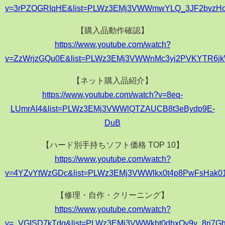
v=3rPZOGRIqHE&list=PLWz3EMj3VWWmwYLQ_3JF2bvzHo
【購入品動作確認】
https://www.youtube.com/watch?
v=ZzWrjzGQu0E&list=PLWz3EMj3VWWnMc3yj2PVKYTR6j
【ネット購入品紹介】
https://www.youtube.com/watch?v=8eq-
LUmrAI4&list=PLWz3EMj3VWWlQTZAUCB8t3eBydp9E-
DuB
【ハード別手持ちソフト価格 TOP 10】
https://www.youtube.com/watch?
v=4YZvYtWzGDc&list=PLWz3EMj3VWWlkx0t4p8PwFsHak01
【修理・自作・クリーニング】
https://www.youtube.com/watch?
v=_VGISD7kTdg&list=PLWz3EMj3VWWkbt0dhxQy9y_8rj7