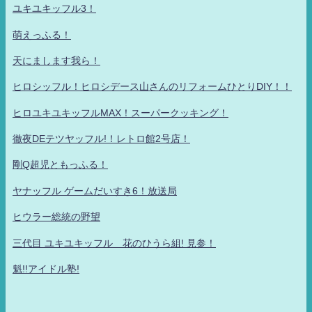
ユキユキッフル3！
萌えっふる！
天にまします我ら！
ヒロシッフル！ヒロシデース山さんのリフォームひとりDIY！！
ヒロユキユキッフルMAX！スーパークッキング！
徹夜DEテツヤッフル!！レトロ館2号店！
剛Q超児ともっふる！
ヤナッフル ゲームだいすき6！放送局
ヒウラー総統の野望
三代目 ユキユキッフル 花のひうら組! 見参！
魁!!アイドル塾!