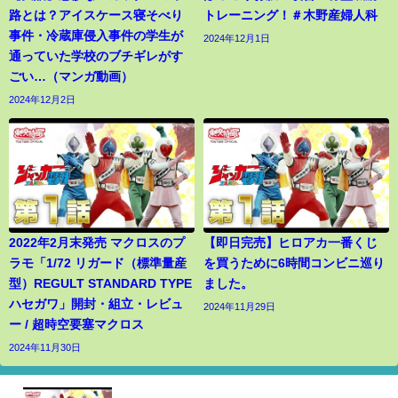
路とは？アイスケース寝そべり
トレーニング！＃木野産婦人科
事件・冷蔵庫侵入事件の学生が
2024年12月1日
通っていた学校のブチギレがす
ごい…（マンガ動画）
2024年12月2日
2022年2月末発売 マクロスのプ
【即日完売】ヒロアカ一番くじ
ラモ「1/72 リガード（標準量産
を買うために6時間コンビニ巡り
型）REGULT STANDARD TYPE
ました。
ハセガワ」開封・組立・レビュ
2024年11月29日
ー / 超時空要塞マクロス
2024年11月30日