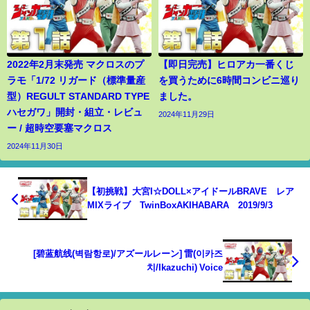
2022年2月末発売 マクロスのプ
【即日完売】ヒロアカ一番くじ
ラモ「1/72 リガード（標準量産
を買うために6時間コンビニ巡り
型）REGULT STANDARD TYPE
ました。
ハセガワ」開封・組立・レビュ
2024年11月29日
ー / 超時空要塞マクロス
2024年11月30日
【初挑戦】大宮I☆DOLL×アイドールBRAVE レア
MIXライブ TwinBoxAKIHABARA 2019/9/3
[碧蓝航线(벽람항로)/アズールレーン] 雷(이카즈
치/Ikazuchi) Voice