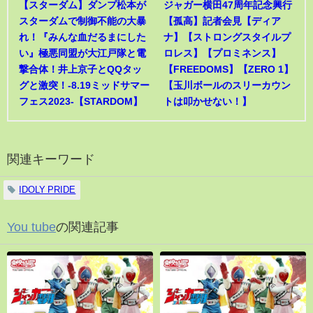
【スターダム】ダンプ松本が
ジャガー横田47周年記念興行
スターダムで制御不能の大暴
【孤高】記者会見【ディア
れ！『みんな血だるまにした
ナ】【ストロングスタイルプ
い』極悪同盟が大江戸隊と電
ロレス】【プロミネンス】
撃合体！井上京子とQQタッ
【FREEDOMS】【ZERO 1】
グと激突！-8.19ミッドサマー
【玉川ボールのスリーカウン
フェス2023-【STARDOM】
トは叩かせない！】
関連キーワード
IDOLY PRIDE
You tube
の関連記事