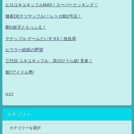
ヒロユキユキッフルMAX！スーパークッキング！
徹夜DEテツヤッフル!！レトロ館2号店！
剛Q超児ともっふる！
ヤナッフル ゲームだいすき6！放送局
ヒウラー総統の野望
三代目 ユキユキッフル 花のひうら組! 見参！
魁!!アイドル塾!
t112
カテゴリー