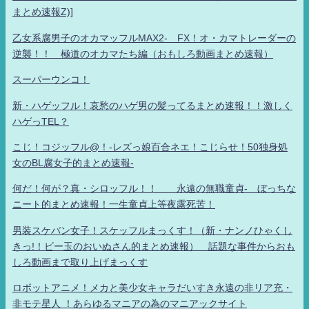
まとめ速報Z)]
乙女系腐男子のオカマッフルMAX2- FX！オ・カマトレーダーの
逆襲！！ 極道のオカマたち編（おもしろ動画まとめ速報）
スーパーウンコ！
新・ハゲッフル！哀愁のハゲ男の髪ってるまとめ速報！！激しく
ハゲっTEL？
こじ！コジッフル@！-レズっ娘百合ネエ！こじらせ！50独身処
女のBL腐女子的まとめ速報-
何だ！何が？真・シロッフル！！ 永遠の無職童貞- ぼっちな
ニート的まとめ速報！一生童貞上等夜露死苦！
男装スケバン女子！スケッフルまっくす！（新・ナンノひゃくし
きっ!！ビー玉のおいぬさん的まとめ速報） 話題な事件からおも
しろ動画まで取り上げまっくす
ロボットアニメ！メカと美少女キャラだいすき永遠の非リア充・
非モテ星人 ！あらゆるマニアの為のマニアックサイト