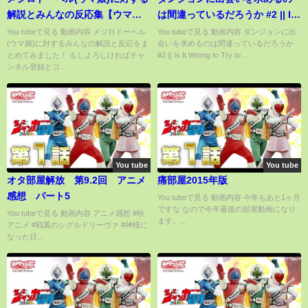
解説とみんなの反応集【ウマ娘
は間違っているだろうか #2 || Is
プリティーダービー】
It Wrong to Try to Pick Up
You tubeで見る 動画内容 メジロドーベル
You tubeで見る 動画内容 ダンジョンに出
(ウマ娘)に対するみんなの解説と反応をま
会いを求めるのは間違っているだろうか
Girls in a Dungeon?
とめてみました！ もしよろしければチャ
#2 || Is It Wrong to Try to...
ンネル登録とコ...
You tube
You tube
オタ部屋解放 第9.2回 アニメ
痛部屋2015年版
感想 パート5
You tubeで見る 動画内容 今年もあと1ヶ月
ですな なので今年最後の部屋動画になり
You tubeで見る 動画内容 アニメ感想 #秋
ます。...
アニメ #戦翼のシグルドリーヴァ #神様に
なった日...