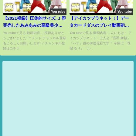
You tube
You tube
【2021福袋】圧倒的サイズ...! 即
【アイカツプラネット！】デー
完売したあみあみの高級美少女
タカードダスのプレイ動画初公
フィギュア福袋開けてみた!
開！
You tubeで見る 動画内容 ご視聴ありがと
You tubeで見る 動画内容 こんにちは！ ア
うございました! コメント,チャンネル登録
イカツプラネット！主人公『音羽 舞桜』
もよろしくお願いします! ☆チャンネル登
『ハナ』役の伊達花彩です！ 今回は『珠
録はコチラ...
樹 るり』『ル...