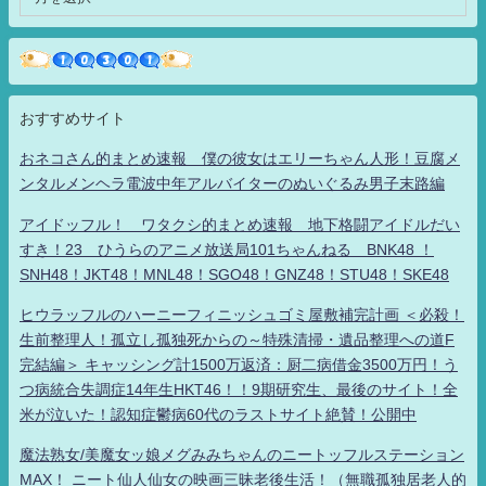
おすすめサイト
おネコさん的まとめ速報 僕の彼女はエリーちゃん人形！豆腐メ
ンタルメンヘラ電波中年アルバイターのぬいぐるみ男子末路編
アイドッフル！ ワタクシ的まとめ速報 地下格闘アイドルだい
すき！23 ひうらのアニメ放送局101ちゃんねる BNK48 ！
SNH48！JKT48！MNL48！SGO48！GNZ48！STU48！SKE48
ヒウラッフルのハーニーフィニッシュゴミ屋敷補完計画 ＜必殺！
生前整理人！孤立し孤独死からの～特殊清掃・遺品整理への道F
完結編＞ キャッシング計1500万返済：厨二病借金3500万円！う
つ病統合失調症14年生HKT46！！9期研究生、最後のサイト！全
米が泣いた！認知症鬱病60代のラストサイト絶賛！公開中
魔法熟女/美魔女ッ娘メグみみちゃんのニートッフルステーション
MAX！ ニート仙人仙女の映画三昧老後生活！（無職孤独居老人的