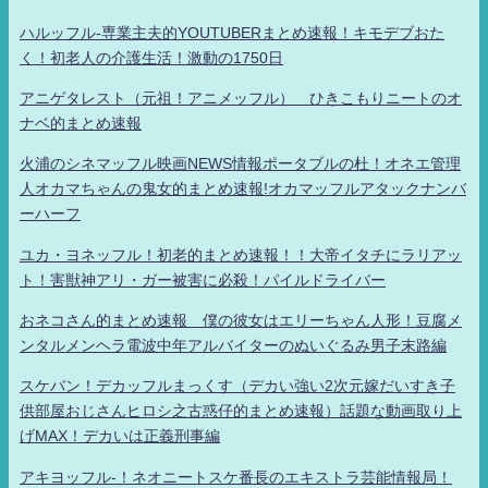
ハルッフル-専業主夫的YOUTUBERまとめ速報！キモデブおた
く！初老人の介護生活！激動の1750日
アニゲタレスト（元祖！アニメッフル） ひきこもりニートのオ
ナベ的まとめ速報
火浦のシネマッフル映画NEWS情報ポータブルの杜！オネエ管理
人オカマちゃんの鬼女的まとめ速報!オカマッフルアタックナンバ
ーハーフ
ユカ・ヨネッフル！初老的まとめ速報！！大帝イタチにラリアッ
ト！害獣神アリ・ガー被害に必殺！パイルドライバー
おネコさん的まとめ速報 僕の彼女はエリーちゃん人形！豆腐メ
ンタルメンヘラ電波中年アルバイターのぬいぐるみ男子末路編
スケバン！デカッフルまっくす（デカい強い2次元嫁だいすき子
供部屋おじさんヒロシ之古惑仔的まとめ速報）話題な動画取り上
げMAX！デカいは正義刑事編
アキヨッフル-！ネオニートスケ番長のエキストラ芸能情報局！