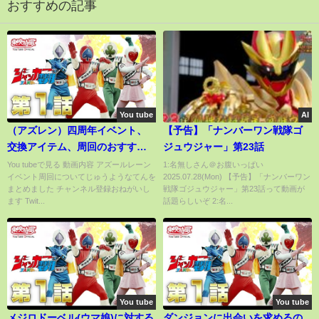
おすすめの記事
You tube
AI
（アズレン）四周年イベント、
【予告】「ナンバーワン戦隊ゴ
交換アイテム、周回のおすすめ
ジュウジャー」第23話
ポイントなど、（アズールレー
You tubeで見る 動画内容 アズールレーン
1:名無しさん＠お腹いっぱい
イベント周回についてじゅうようなてんを
2025.07.28(Mon) 【予告】「ナンバーワン
ン）
まとめました チャンネル登録おねがいし
戦隊ゴジュウジャー」第23話って動画が
ます Twit...
話題らしいぞ 2:名...
You tube
You tube
メジロドーベル(ウマ娘)に対する
ダンジョンに出会いを求めるの