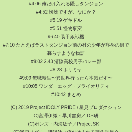
#4:06 俺だけ入れる隠しダンジョン
#4:52 蜘蛛ですが、なにか？
#5:19 ゲキドル
#5:51 怪物事変
#6:40 装甲娘戦機
#7:10 たとえばラストダンジョン前の村の少年が序盤の街で
暮らすような物語
#8:02 2.43 清陰高校男子バレー部
#8:28 ホリミヤ
#9:09 無職転生〜異世界行ったら本気だす〜
#10:05 ワンダーエッグ・プライオリティ
#10:42 まとめ
(C) 2019 Project IDOLY PRIDE / 星見プロダクション
C)宮澤伊織・早川書房／ DS研
(C)ボンズ・内海紘子／Project SK∞
(C)瀬戸メグル・講談社／俺だけ入れる製作委員会