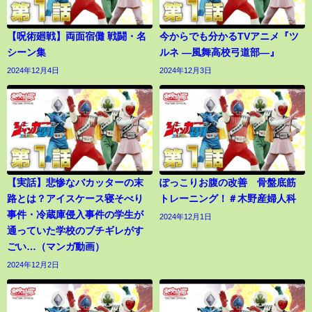
【呪術廻戦】両面宿儺 戦闘・名
今からでも分かるTVアニメ『ツ
シーン集
ルネ ―風舞高校弓道部―』
2024年12月4日
2024年12月3日
【実話】悲惨なバカッターの末
ぽっこりお腹の改善 骨盤底筋
路とは？アイスケース寝そべり
トレーニング！＃木野産婦人科
事件・冷蔵庫侵入事件の学生が
2024年12月1日
通っていた学校のブチギレがす
ごい…（マンガ動画）
2024年12月2日