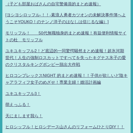
（子ども部屋おばさんの自宅警備員的まとめ速報）
[ヨシヨシロッフル-！！-素浪人勇者カツオンの未解決事件簿へよ
うこそYOUKO！のナンノ洋子のはなしは信じるな編）]
モリッフル！ 50代無職独身的まとめ速報！有益便利情報サイ
トの杜 モリッフル
ユキユキッフル2！ど底辺的一同驚愕騒然まとめ速報！超氷河期
世代！人生の強制ロスカットですべてを失ったキグナス氷子の愛
のクリスタルキングボンビー脱出大作戦
ヒロコンプレックスNIGHT 的まとめ速報！！子供が欲しいど陰キ
ャアラフィフ女子のめざせ！専業主婦！婚活計画編
ユキユキッフル3！
萌えっふる！
天にまします我ら！
ヒロシッフル！ヒロシデース山さんのリフォームひとりDIY！！