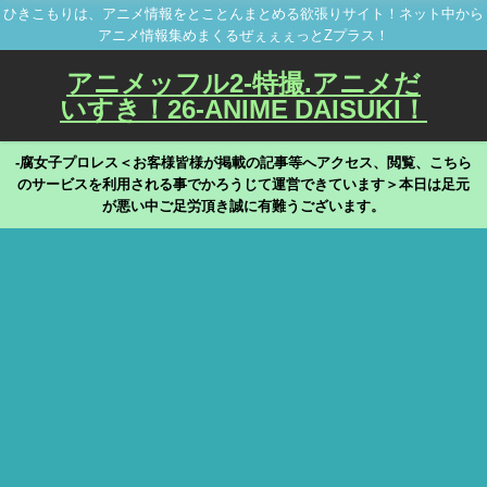
ひきこもりは、アニメ情報をとことんまとめる欲張りサイト！ネット中から
アニメ情報集めまくるぜぇぇぇっとZプラス！
アニメッフル2-特撮.アニメだ
いすき！26-ANIME DAISUKI！
-腐女子プロレス＜お客様皆様が掲載の記事等へアクセス、閲覧、こちら
のサービスを利用される事でかろうじて運営できています＞本日は足元
が悪い中ご足労頂き誠に有難うございます。