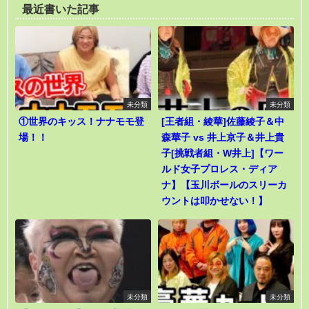
最近書いた記事
未分類
未分類
①世界のキッス！ナナモモ登
[王者組・綾華]佐藤綾子＆中
場！！
森華子 vs 井上京子＆井上貴
子[挑戦者組・W井上]【ワー
ルド女子プロレス・ディア
ナ】【玉川ボールのスリーカ
ウントは叩かせない！】
未分類
未分類