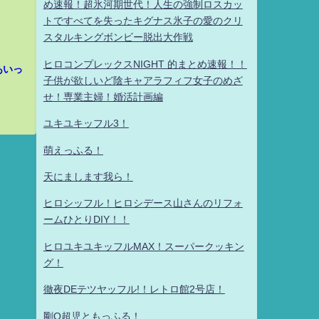
め速報！超氷河期世代！人生の強制ロスカッ
トですべてを失ったキグナス氷子の愛のクリ
スタルキングボンビー脱出大作戦
ヒロコンプレックスNIGHT 的まとめ速報！！
あいっ
子供が欲しいど陰キャアラフィフ女子のめざ
せ！専業主婦！婚活計画編
ユキユキッフル3！
萌えっふる！
天にまします我ら！
ヒロシッフル！ヒロシデース山さんのリフォ
ームひとりDIY！！
ヒロユキユキッフルMAX！スーパークッキン
グ！
徹夜DEテツヤッフル!！レトロ館2号店！
剛Q超児ともっふる！