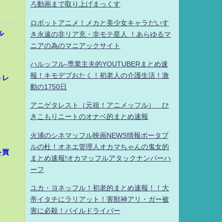
ろ動画まで取り上げまっくす
ロボットアニメ！メカと美少女キャラだいす
ル
き永遠の非リア充・非モテ星人 ！あらゆるマ
ニアの為のマニアックサイト
ハルッフル-専業主夫的YOUTUBERまとめ速
報！キモデブおたく！初老人の介護生活！激
トレ
動の1750日
アニゲタレスト（元祖！アニメッフル） ひ
きこもりニートのオナベ的まとめ速報
火浦のシネマッフル映画NEWS情報ポータブ
ルの杜！オネエ管理人オカマちゃんの鬼女的
を買
まとめ速報!オカマッフルアタックナンバーハ
ーフ
ユカ・ヨネッフル！初老的まとめ速報！！大
帝イタチにラリアット！害獣神アリ・ガー被
害に必殺！パイルドライバー