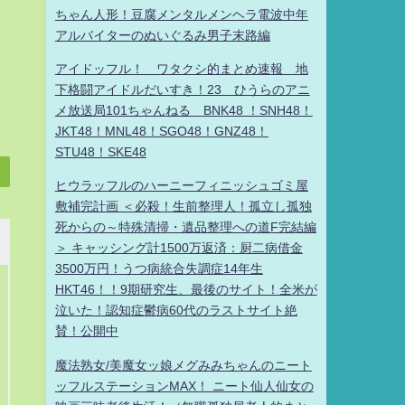
ちゃん人形！豆腐メンタルメンヘラ電波中年
アルバイターのぬいぐるみ男子末路編
アイドッフル！ ワタクシ的まとめ速報 地
下格闘アイドルだいすき！23 ひうらのアニ
メ放送局101ちゃんねる BNK48 ！SNH48！
JKT48！MNL48！SGO48！GNZ48！
STU48！SKE48
ヒウラッフルのハーニーフィニッシュゴミ屋
敷補完計画 ＜必殺！生前整理人！孤立し孤独
死からの～特殊清掃・遺品整理への道F完結編
＞ キャッシング計1500万返済：厨二病借金
3500万円！うつ病統合失調症14年生
HKT46！！9期研究生、最後のサイト！全米が
泣いた！認知症鬱病60代のラストサイト絶
賛！公開中
魔法熟女/美魔女ッ娘メグみみちゃんのニート
ッフルステーションMAX！ ニート仙人仙女の