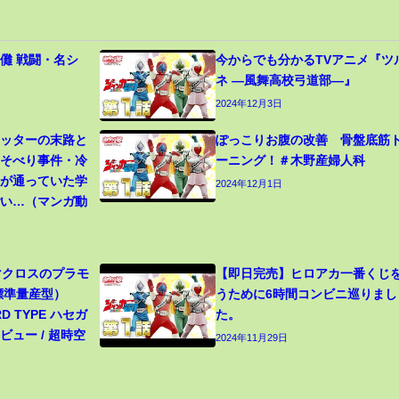
儺 戦闘・名シ
今からでも分かるTVアニメ『ツ
ネ ―風舞高校弓道部―』
2024年12月3日
カッターの末路と
ぽっこりお腹の改善 骨盤底筋
寝そべり事件・冷
ーニング！＃木野産婦人科
生が通っていた学
2024年12月1日
ごい…（マンガ動
 マクロスのプラモ
【即日完売】ヒロアカ一番くじ
（標準量産型）
うために6時間コンビニ巡りまし
RD TYPE ハセガ
た。
ュー / 超時空
2024年11月29日