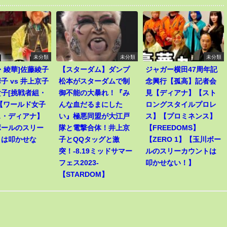
未分類
未分類
未分類
・綾華]佐藤綾子
【スターダム】ダンプ
ジャガー横田47周年記
子 vs 井上京子
松本がスターダムで制
念興行【孤高】記者会
子[挑戦者組・
御不能の大暴れ！『み
見【ディアナ】【スト
【ワールド女子
んな血だるまにした
ロングスタイルプロレ
ス・ディアナ】
い』極悪同盟が大江戸
ス】【プロミネンス】
ボールのスリー
隊と電撃合体！井上京
【FREEDOMS】
トは叩かせな
子とQQタッグと激
【ZERO 1】【玉川ボー
突！-8.19ミッドサマー
ルのスリーカウントは
フェス2023-
叩かせない！】
【STARDOM】