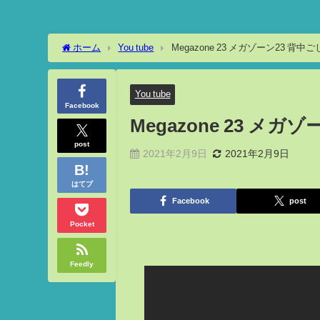
ホーム
You tube
You tube
Facebook
Megazone 23 メガ
post
2021年2月9日
2021年2月9日
はてブ
Facebook
post
Pocket
Feedly