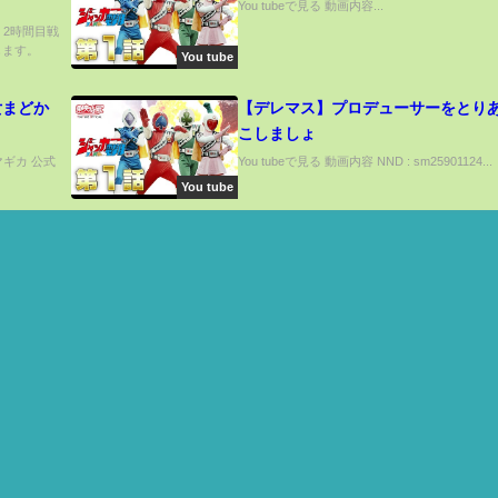
You tubeで見る 動画内容...
ま！2時間目戦
します。
You tube
女まどか
【デレマス】プロデューサーをとり
こしましょ
マギカ 公式
You tubeで見る 動画内容 NND : sm25901124...
You tube