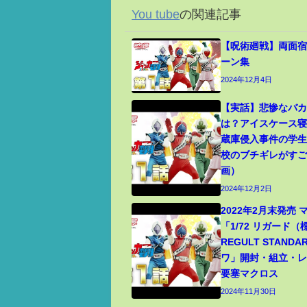
You tube
の関連記事
【呪術廻戦】両面宿
ーン集
2024年12月4日
【実話】悲惨なバ
は？アイスケース
蔵庫侵入事件の学
校のブチギレがす
画）
2024年12月2日
2022年2月末発売
「1/72 リガード
REGULT STANDA
ワ」開封・組立・レビ
要塞マクロス
2024年11月30日