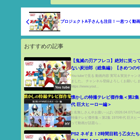
プロジェクトA子さんも注目！一息つく動
おすすめの記事
【鬼滅の刃アフレコ】絶対に笑っ
ない炭治郎（総集編）【きめつの
MAD・冨岡義勇・累・みつり・し
You tubeで見る 動画内容 実写＆実況チャ
ました。 チャンネル登録よろしくお願いし
惨・炭治郎・煉獄・まこも・炎・
https://www.yout...
You tube
累・柱会議・予告・映画・LiSA・
懐かしの特撮テレビ傑作集＜第2集 1
代 巨大ヒーロー編＞
1:名無しさん＠お腹いっぱい2026.04.07(Tu
特撮テレビ傑作集＜第2集 1970年代 巨大ヒ
って動画が話題ら...
HY
PS2 ネギま！2時間目戦う乙女た