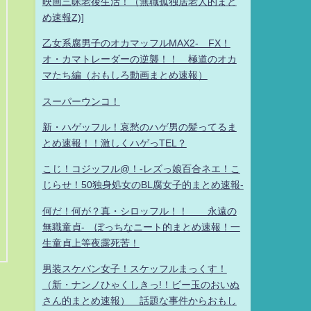
映画三昧老後生活！（無職孤独居老人的まと
め速報Z)]
乙女系腐男子のオカマッフルMAX2- FX！
オ・カマトレーダーの逆襲！！ 極道のオカ
マたち編（おもしろ動画まとめ速報）
スーパーウンコ！
新・ハゲッフル！哀愁のハゲ男の髪ってるま
とめ速報！！激しくハゲっTEL？
こじ！コジッフル@！-レズっ娘百合ネエ！こ
じらせ！50独身処女のBL腐女子的まとめ速報-
何だ！何が？真・シロッフル！！ 永遠の
無職童貞- ぼっちなニート的まとめ速報！一
生童貞上等夜露死苦！
男装スケバン女子！スケッフルまっくす！
（新・ナンノひゃくしきっ!！ビー玉のおいぬ
さん的まとめ速報） 話題な事件からおもし