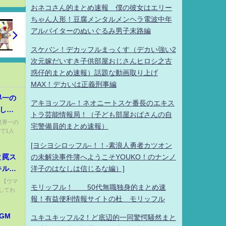
おネコさん的まとめ速報 僕の彼女はエリー
ちゃん人形！豆腐メンタルメンヘラ電波中年
アルバイターのぬいぐるみ男子末路編
スケバン！デカッフルまっくす（デカい強い2
次元嫁だいすき子供部屋おじさんヒロシ之古
惑仔的まとめ速報）話題な動画取り上げ
MAX！デカいは正義刑事編
界一の
アキヨッフル-！ネオニートスケ番長のエキス
Tして
トラ芸能情報局！（子ども部屋おばさんの自
 世界一の
宅警備員的まとめ速報）
で1人
[ヨシヨシロッフル-！！-素浪人勇者カツオン
の未解決事件簿へようこそYOUKO！のナンノ
と罠ス
洋子のはなしは信じるな編）]
キルと
バラン
) 【ウマ
モリッフル！ 50代無職独身的まとめ速
してわ
勝ち抜
報！有益便利情報サイトの杜 モリッフル
ル/初
GM
ユキユキッフル2！ど底辺的一同驚愕騒然まと