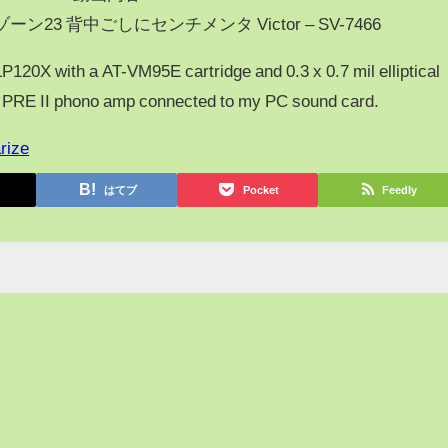
 メガゾーン23 背中ごしにセンチメンタ Victor – SV-7466
P120X with a AT-VM95E cartridge and 0.3 x 0.7 mil elliptical
 PRE II phono amp connected to my PC sound card.
rize
はてブ
Pocket
Feedly