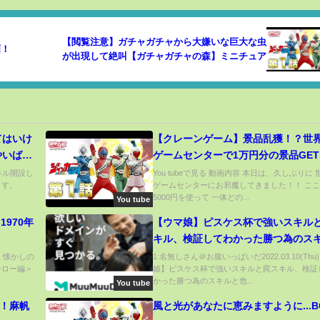
【閲覧注意】ガチャガチャから大嫌いな巨大な虫
画！
が出現して絶叫【ガチャガチャの森】ミニチュア
てはいけ
【クレーンゲーム】景品乱獲！？世
やいば・
ゲームセンターで1万円分の景品GE
のぶ・無
みた！！ww
ンネル開設し
You tubeで見る 動画内容 本日は、久しぶりに
ます。
ゲームセンターにお邪魔してきました！！ ここ
あかざ・
5000円を使って 一体どの...
You tube
考察】
970年
【ウマ娘】ピスケス杯で強いスキル
キル、検証してわかった勝つ為のス
危険なスキルについて解説します！
e) 懐かしの
1:名無しさん＠お腹いっぱいだ2022.03.10(Thu
ーロー編＞
娘】ピスケス杯で強いスキルと罠スキル、検証
ス調整であのスキルが強化！新環境
かった勝つ為のスキルと危...
You tube
くためのスキル学【ノンストップガー
心者】
ち！麻帆
風と光があなたに恵みますように...B