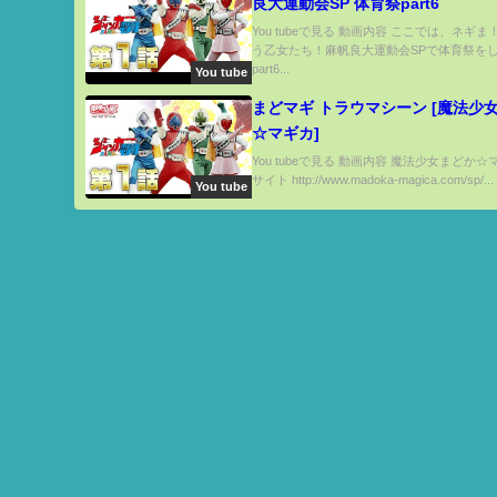
良大運動会SP 体育祭part6
You tubeで見る 動画内容 ここでは、ネギ
う乙女たち！麻帆良大運動会SPで体育祭を
part6...
You tube
まどマギ トラウマシーン [魔法少
☆マギカ]
You tubeで見る 動画内容 魔法少女まどか☆
サイト http://www.madoka-magica.com/sp/...
You tube