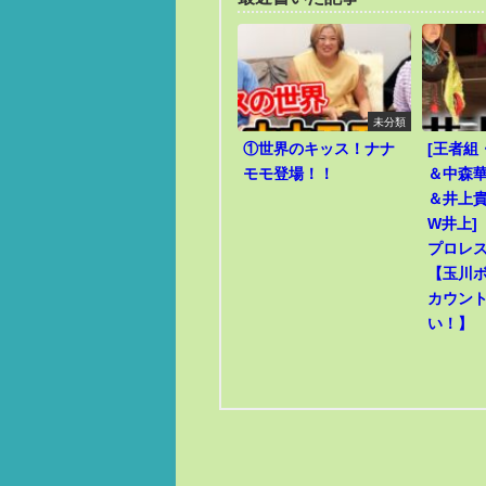
未分類
①世界のキッス！ナナ
[王者組
モモ登場！！
＆中森華
＆井上貴
W井上]
プロレ
【玉川
カウン
い！】