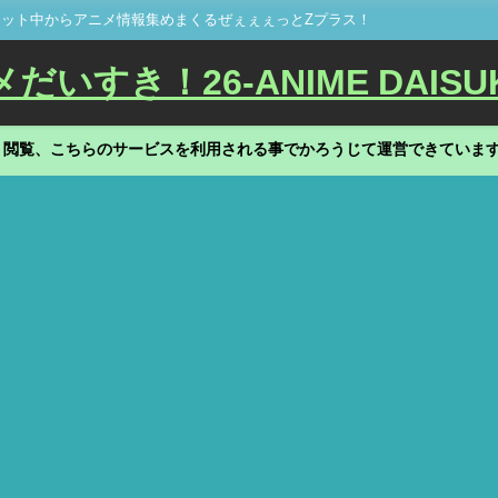
ット中からアニメ情報集めまくるぜぇぇぇっとZプラス！
いすき！26-ANIME DAISU
、閲覧、こちらのサービスを利用される事でかろうじて運営できていま