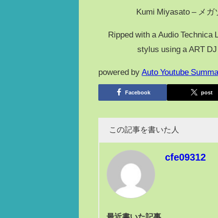
Kumi Miyasato –
Ripped with a Audio Technica L
stylus using a ART DJ
powered by
Auto Youtube Summa
Facebook
post
この記事を書いた人
cfe09312
最近書いた記事