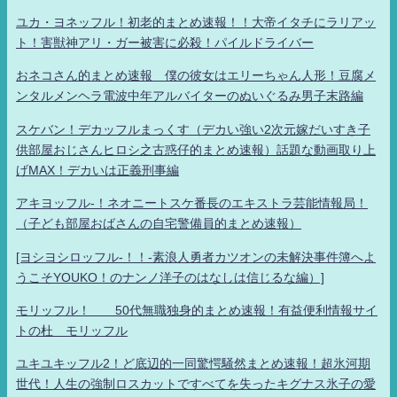
ユカ・ヨネッフル！初老的まとめ速報！！大帝イタチにラリアッ
ト！害獣神アリ・ガー被害に必殺！パイルドライバー
おネコさん的まとめ速報 僕の彼女はエリーちゃん人形！豆腐メ
ンタルメンヘラ電波中年アルバイターのぬいぐるみ男子末路編
スケバン！デカッフルまっくす（デカい強い2次元嫁だいすき子
供部屋おじさんヒロシ之古惑仔的まとめ速報）話題な動画取り上
げMAX！デカいは正義刑事編
アキヨッフル-！ネオニートスケ番長のエキストラ芸能情報局！
（子ども部屋おばさんの自宅警備員的まとめ速報）
[ヨシヨシロッフル-！！-素浪人勇者カツオンの未解決事件簿へよ
うこそYOUKO！のナンノ洋子のはなしは信じるな編）]
モリッフル！ 50代無職独身的まとめ速報！有益便利情報サイ
トの杜 モリッフル
ユキユキッフル2！ど底辺的一同驚愕騒然まとめ速報！超氷河期
世代！人生の強制ロスカットですべてを失ったキグナス氷子の愛