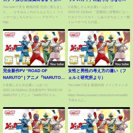
たら最速終了ww（一番くじ、ラ
一般トレーナーたちの反応集
You tubeで見る 動画内容 完全に落ちまし
1:名無しさん＠お腹いっぱいだ
た、、 かすみんこれからもよろしく ツイ
2022.02.13(Sun) 「恋愛的に攻撃的になっ
ブライブ、虹ヶ咲学園スクール
【ウマ娘プリティーダービー】
ッターはこちらから↓↓↓↓↓ デカマン ⇨
たセイウンスカイ」にありがちなこと一般
アイドル同好会）
【5ch,2ch,ふたば,Twitter みん
http...
トレーナーたちの反...
なのまとめ】
You tube
You tube
完全新作PV “ROAD OF
女性と男性の考え方の違い（フ
NARUTO” | アニメ『NARUTO-
ェルミ研究所より）
ナルト-』20周年記念 | studioぴ
1:名無しさん＠お腹いっぱいだ
You tubeで見る 動画内容 メインチャンネ
2022.10.03(Mon) 完全新作PV “ROAD OF
ル
えろ【公式】
NARUTO” | アニメ『NARUTO-ナル...
https://www.youtube.com/user/sunroadkk
子供さんに...