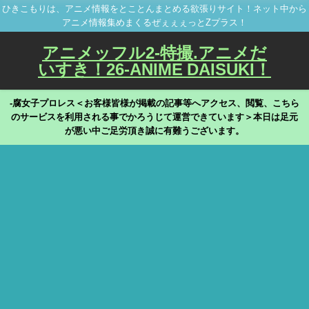
ひきこもりは、アニメ情報をとことんまとめる欲張りサイト！ネット中から
アニメ情報集めまくるぜぇぇぇっとZプラス！
アニメッフル2-特撮.アニメだ
いすき！26-ANIME DAISUKI！
-腐女子プロレス＜お客様皆様が掲載の記事等へアクセス、閲覧、こちら
のサービスを利用される事でかろうじて運営できています＞本日は足元
が悪い中ご足労頂き誠に有難うございます。