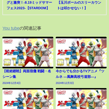
グと激突！-8.19ミッドサマー
【玉川ボールのスリーカウン
フェス2023-【STARDOM】
トは叩かせない！】
You tube
の関連記事
【呪術廻戦】両面宿儺 戦闘・名
今からでも分かるTVアニメ『ツ
シーン集
ルネ ―風舞高校弓道部―』
2024年12月4日
2024年12月3日