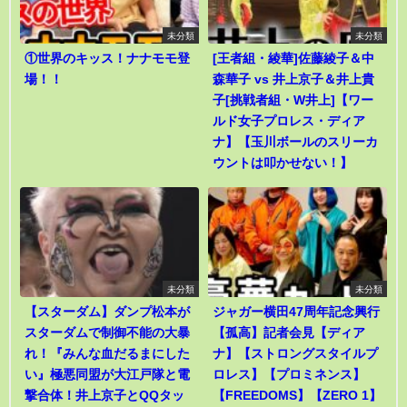
未分類
未分類
①世界のキッス！ナナモモ登
[王者組・綾華]佐藤綾子＆中
場！！
森華子 vs 井上京子＆井上貴
子[挑戦者組・W井上]【ワー
ルド女子プロレス・ディア
ナ】【玉川ボールのスリーカ
ウントは叩かせない！】
未分類
未分類
【スターダム】ダンプ松本が
ジャガー横田47周年記念興行
スターダムで制御不能の大暴
【孤高】記者会見【ディア
れ！『みんな血だるまにした
ナ】【ストロングスタイルプ
い』極悪同盟が大江戸隊と電
ロレス】【プロミネンス】
撃合体！井上京子とQQタッ
【FREEDOMS】【ZERO 1】