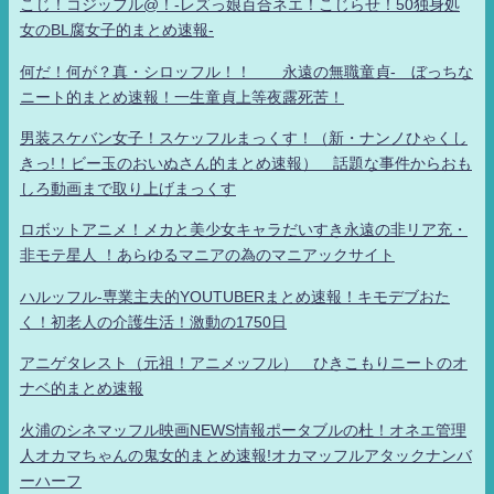
こじ！コジッフル@！-レズっ娘百合ネエ！こじらせ！50独身処
女のBL腐女子的まとめ速報-
何だ！何が？真・シロッフル！！ 永遠の無職童貞- ぼっちな
ニート的まとめ速報！一生童貞上等夜露死苦！
男装スケバン女子！スケッフルまっくす！（新・ナンノひゃくし
きっ!！ビー玉のおいぬさん的まとめ速報） 話題な事件からおも
しろ動画まで取り上げまっくす
ロボットアニメ！メカと美少女キャラだいすき永遠の非リア充・
非モテ星人 ！あらゆるマニアの為のマニアックサイト
ハルッフル-専業主夫的YOUTUBERまとめ速報！キモデブおた
く！初老人の介護生活！激動の1750日
アニゲタレスト（元祖！アニメッフル） ひきこもりニートのオ
ナベ的まとめ速報
火浦のシネマッフル映画NEWS情報ポータブルの杜！オネエ管理
人オカマちゃんの鬼女的まとめ速報!オカマッフルアタックナンバ
ーハーフ