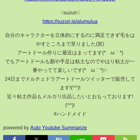
☟suzuri☟
https://suzuri.jp/alumulua
自分のキャラクターを立体的にするのに満足できず毛をは
やすところまで至りました(笑)
アートドール作りに最近はまってます(*´ω｀*)
でもアートドールも顏や手足は粘土なのでやはり粘土が一
番やってて楽しいです(*´ω｀*)✨
24日までドルチェドラアートドールツイッターで販売して
ます!(^^)!
近々粘土作品もメルカリ出品したいとおもっております!
(^^)!
#ハンドメイド
powered by
Auto Youtube Summarize