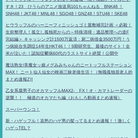
すき！23 ひうらのアニメ放送局101ちゃんねる BNK48 ！
SNH48！JKT48！MNL48！SGO48！GNZ48！STU48！SKE48
ヒウラッフルのハーニーフィニッシュゴミ屋敷補完計画 ＜必殺！
生前整理人！孤立し孤独死からの～特殊清掃・遺品整理への道F
完結編＞ キャッシング計1500万返済：厨二病借金3500万円！う
つ病統合失調症14年生HKT46！！9期研究生、最後のサイト！全
米が泣いた！認知症鬱病60代のラストサイト絶賛！公開中
魔法熟女/美魔女ッ娘メグみみちゃんのニートッフルステーション
MAX！ ニート仙人仙女の映画三昧老後生活！（無職孤独居老人的
まとめ速報Z)]
乙女系腐男子のオカマッフルMAX2- FX！オ・カマトレーダーの
逆襲！！ 極道のオカマたち編（おもしろ動画まとめ速報）
スーパーウンコ！
新・ハゲッフル！哀愁のハゲ男の髪ってるまとめ速報！！激しく
ハゲっTEL？