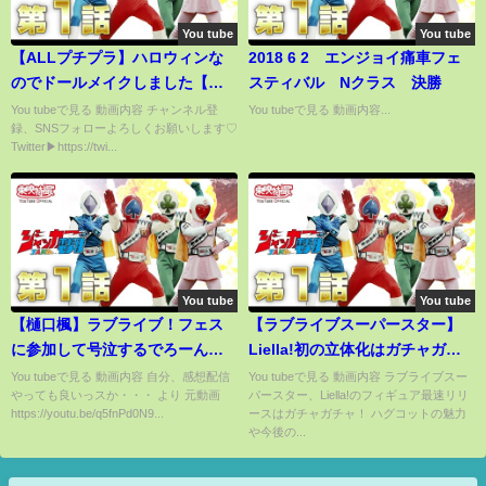
You tube
You tube
【ALLプチプラ】ハロウィンな
2018 6 2 エンジョイ痛車フェ
のでドールメイクしました【ロ
スティバル Nクラス 決勝
リータ】
You tubeで見る 動画内容 チャンネル登
You tubeで見る 動画内容...
録、SNSフォローよろしくお願いします♡
Twitter▶https://twi...
You tube
You tube
【樋口楓】ラブライブ！フェス
【ラブライブスーパースター】
に参加して号泣するでろーん
Liella!初の立体化はガチャガチ
【切り抜き】
ャ！フィギュアリリース情報ま
You tubeで見る 動画内容 自分、感想配信
You tubeで見る 動画内容 ラブライブスー
やっても良いっスか・・・ より 元動画
パースター、Liella!のフィギュア最速リリ
とめ！
https://youtu.be/q5fnPd0N9...
ースはガチャガチャ！ ハグコットの魅力
や今後の...