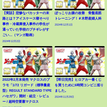
【実話】悲惨なバカッターの末
ぽっこりお腹の改善 骨盤底筋
路とは？アイスケース寝そべり
トレーニング！＃木野産婦人科
事件・冷蔵庫侵入事件の学生が
2024年12月1日
通っていた学校のブチギレがす
ごい…（マンガ動画）
2024年12月2日
2022年2月末発売 マクロスのプ
【即日完売】ヒロアカ一番くじ
ラモ「1/72 リガード（標準量産
を買うために6時間コンビニ巡り
型）REGULT STANDARD TYPE
ました。
ハセガワ」開封・組立・レビュ
2024年11月29日
ー / 超時空要塞マクロス