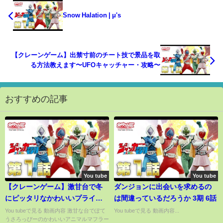
Snow Halation | μ's
【クレーンゲーム】出禁寸前のチート技で景品を取
る方法教えます〜UFOキャッチャー・攻略〜
おすすめの記事
You tube
You tube
【クレーンゲーム】激甘台で冬
ダンジョンに出会いを求めるの
にピッタリなかわいいプライズ
は間違っているだろうか 3期 6話
に挑戦！シリーズコンプまでに
You tubeで見る 動画内容 激甘な台でぽて
You tubeで見る 動画内容...
うさろっぴーのかわいいアニマルマフラー
掛かった金額は...【YurariTV】