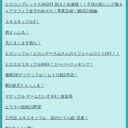
ヒロコンプレックスNIGHT 的まとめ速報！！子供が欲しいど陰キ
ャアラフィフ女子のめざせ！専業主婦！婚活計画編
ユキユキッフル3！
萌えっふる！
天にまします我ら！
ヒロシッフル！ヒロシデース山さんのリフォームひとりDIY！！
ヒロユキユキッフルMAX！スーパークッキング！
徹夜DEテツヤッフル!！レトロ館2号店！
剛Q超児ともっふる！
ヤナッフル ゲームだいすき6！放送局
ヒウラー総統の野望
三代目 ユキユキッフル 花のひうら組! 見参！