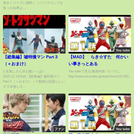
巻きシリーズに挑戦！ シリーズコンプを
狙った結果は.....
AI
You tube
【総集編】嘘特撮マン Part３
【MAD】 らき☆すた 何かい
（＋おまけ）
い事きっとある
1:名無しさん＠お腹いっぱい
You tubeで見る 動画内容 ついでに。
2025.12.13(Sat) 【総集編】嘘特撮マン
http://www.nicovideo.jp/watch/sm1157390...
Part３（＋おまけ）って動画が話題らしい
ぞ 2:名無しさ...
ファン
You tube