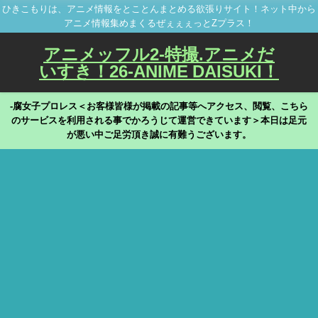
ひきこもりは、アニメ情報をとことんまとめる欲張りサイト！ネット中から
アニメ情報集めまくるぜぇぇぇっとZプラス！
アニメッフル2-特撮.アニメだ
いすき！26-ANIME DAISUKI！
-腐女子プロレス＜お客様皆様が掲載の記事等へアクセス、閲覧、こちら
のサービスを利用される事でかろうじて運営できています＞本日は足元
が悪い中ご足労頂き誠に有難うございます。