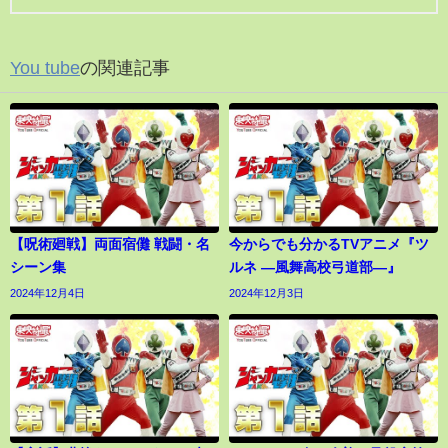
You tube
の関連記事
【呪術廻戦】両面宿儺 戦闘・名
今からでも分かるTVアニメ『ツ
シーン集
ルネ ―風舞高校弓道部―』
2024年12月4日
2024年12月3日