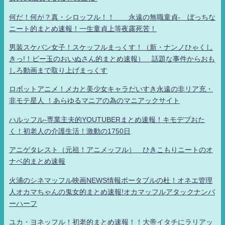
何だ！何が？真・シロッフル！！ 永遠の無職童貞- ぼっちな
ニート的まとめ速報！一生童貞上等夜露死苦！
男装スケバン女子！スケッフルまっくす！（新・ナンノひゃくし
きっ!！ビー玉のおいぬさん的まとめ速報） 話題な事件からおも
しろ動画まで取り上げまっくす
ロボットアニメ！メカと美少女キャラだいすき永遠の非リア充・
非モテ星人 ！あらゆるマニアの為のマニアックサイト
ハルッフル-専業主夫的YOUTUBERまとめ速報！キモデブおた
く！初老人の介護生活！激動の1750日
アニゲタレスト（元祖！アニメッフル） ひきこもりニートのオ
ナベ的まとめ速報
火浦のシネマッフル映画NEWS情報ポータブルの杜！オネエ管理
人オカマちゃんの鬼女的まとめ速報!オカマッフルアタックナンバ
ーハーフ
ユカ・ヨネッフル！初老的まとめ速報！！大帝イタチにラリアッ