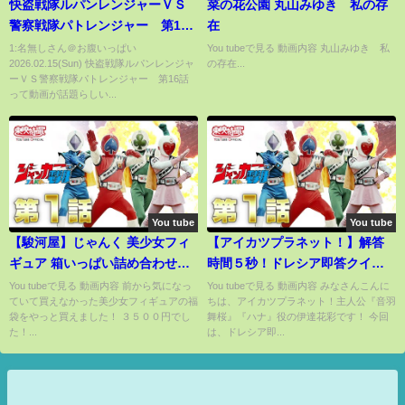
快盗戦隊ルパンレンジャーＶＳ
菜の花公園 丸山みゆき 私の存
警察戦隊パトレンジャー 第16
在
話[公式]
1:名無しさん＠お腹いっぱい
You tubeで見る 動画内容 丸山みゆき 私
2026.02.15(Sun) 快盗戦隊ルパンレンジャ
の存在...
ーＶＳ警察戦隊パトレンジャー 第16話
って動画が話題らしい...
You tube
You tube
【駿河屋】じゃんく 美少女フィ
【アイカツプラネット！】解答
ギュア 箱いっぱい詰め合わせセ
時間５秒！ドレシア即答クイズ
ット開封動画！【福袋】
に挑戦！
You tubeで見る 動画内容 前から気になっ
You tubeで見る 動画内容 みなさんこんに
ていて買えなかった美少女フィギュアの福
ちは、アイカツプラネット！主人公『音羽
袋をやっと買えました！ ３５００円でし
舞桜』『ハナ』役の伊達花彩です！ 今回
た！...
は、ドレシア即...