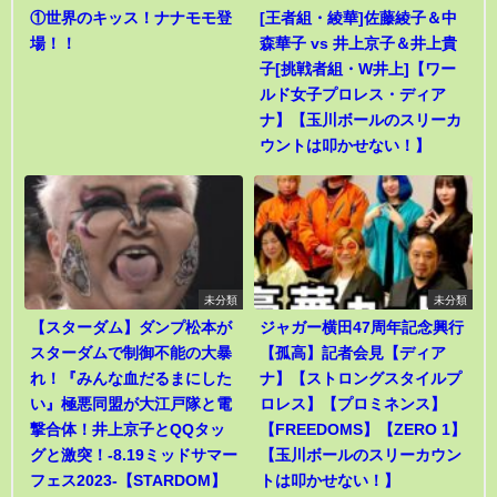
①世界のキッス！ナナモモ登
[王者組・綾華]佐藤綾子＆中
場！！
森華子 vs 井上京子＆井上貴
子[挑戦者組・W井上]【ワー
ルド女子プロレス・ディア
ナ】【玉川ボールのスリーカ
ウントは叩かせない！】
未分類
未分類
【スターダム】ダンプ松本が
ジャガー横田47周年記念興行
スターダムで制御不能の大暴
【孤高】記者会見【ディア
れ！『みんな血だるまにした
ナ】【ストロングスタイルプ
い』極悪同盟が大江戸隊と電
ロレス】【プロミネンス】
撃合体！井上京子とQQタッ
【FREEDOMS】【ZERO 1】
グと激突！-8.19ミッドサマー
【玉川ボールのスリーカウン
フェス2023-【STARDOM】
トは叩かせない！】