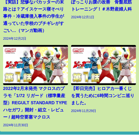
【実話】悲惨なバカッターの末
ぽっこりお腹の改善 骨盤底筋
路とは？アイスケース寝そべり
トレーニング！＃木野産婦人科
事件・冷蔵庫侵入事件の学生が
2024年12月1日
通っていた学校のブチギレがす
ごい…（マンガ動画）
2024年12月2日
2022年2月末発売 マクロスのプ
【即日完売】ヒロアカ一番くじ
ラモ「1/72 リガード（標準量産
を買うために6時間コンビニ巡り
型）REGULT STANDARD TYPE
ました。
ハセガワ」開封・組立・レビュ
2024年11月29日
ー / 超時空要塞マクロス
2024年11月30日