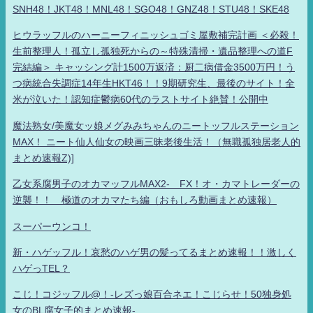
SNH48！JKT48！MNL48！SGO48！GNZ48！STU48！SKE48
ヒウラッフルのハーニーフィニッシュゴミ屋敷補完計画 ＜必殺！
生前整理人！孤立し孤独死からの～特殊清掃・遺品整理への道F
完結編＞ キャッシング計1500万返済：厨二病借金3500万円！う
つ病統合失調症14年生HKT46！！9期研究生、最後のサイト！全
米が泣いた！認知症鬱病60代のラストサイト絶賛！公開中
魔法熟女/美魔女ッ娘メグみみちゃんのニートッフルステーション
MAX！ ニート仙人仙女の映画三昧老後生活！（無職孤独居老人的
まとめ速報Z)]
乙女系腐男子のオカマッフルMAX2- FX！オ・カマトレーダーの
逆襲！！ 極道のオカマたち編（おもしろ動画まとめ速報）
スーパーウンコ！
新・ハゲッフル！哀愁のハゲ男の髪ってるまとめ速報！！激しく
ハゲっTEL？
こじ！コジッフル@！-レズっ娘百合ネエ！こじらせ！50独身処
女のBL腐女子的まとめ速報-