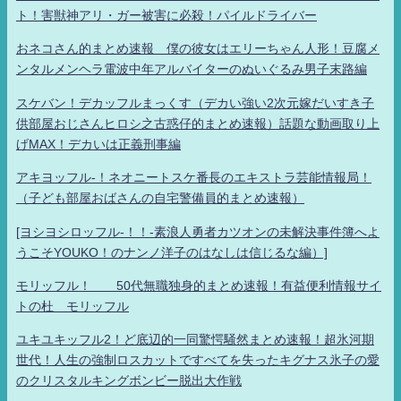
ト！害獣神アリ・ガー被害に必殺！パイルドライバー
おネコさん的まとめ速報 僕の彼女はエリーちゃん人形！豆腐メ
ンタルメンヘラ電波中年アルバイターのぬいぐるみ男子末路編
スケバン！デカッフルまっくす（デカい強い2次元嫁だいすき子
供部屋おじさんヒロシ之古惑仔的まとめ速報）話題な動画取り上
げMAX！デカいは正義刑事編
アキヨッフル-！ネオニートスケ番長のエキストラ芸能情報局！
（子ども部屋おばさんの自宅警備員的まとめ速報）
[ヨシヨシロッフル-！！-素浪人勇者カツオンの未解決事件簿へよ
うこそYOUKO！のナンノ洋子のはなしは信じるな編）]
モリッフル！ 50代無職独身的まとめ速報！有益便利情報サイ
トの杜 モリッフル
ユキユキッフル2！ど底辺的一同驚愕騒然まとめ速報！超氷河期
世代！人生の強制ロスカットですべてを失ったキグナス氷子の愛
のクリスタルキングボンビー脱出大作戦