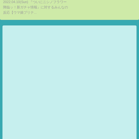
2022.04.10(Sun) 『ついにニシノフラワー
ダービー】【 SSRダイワスカー
降臨ッ！新ガチャ情報』に対するみんなの
レット & SRスイープトウショウ
反応【ウマ娘プリテ...
】