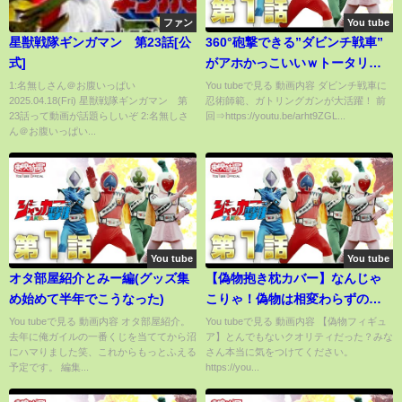
ファン
You tube
星獣戦隊ギンガマン 第23話[公
360°砲撃できる”ダビンチ戦車”
式]
がアホかっこいいｗトータリー
アキュレートバトルシュミレー
1:名無しさん＠お腹いっぱい
You tubeで見る 動画内容 ダビンチ戦車に
2025.04.18(Fri) 星獣戦隊ギンガマン 第
忍術師範、ガトリングガンが大活躍！ 前
ター実況＃8【Totally Accurate
23話って動画が話題らしいぞ 2:名無しさ
回⇒https://youtu.be/arht9ZGL...
Battle Simulator】
ん＠お腹いっぱい...
You tube
You tube
オタ部屋紹介とみー編(グッズ集
【偽物抱き枕カバー】なんじゃ
め始めて半年でこうなった)
こりゃ！偽物は相変わらずのク
オリティでした。
You tubeで見る 動画内容 オタ部屋紹介。
You tubeで見る 動画内容 【偽物フィギュ
去年に俺ガイルの一番くじを当ててから沼
ア】とんでもないクオリティだった？みな
にハマりました笑、これからもっとふえる
さん本当に気をつけてください。
予定です。 編集...
https://you...