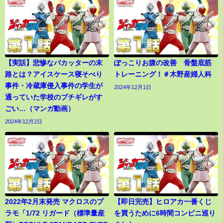
【実話】悲惨なバカッターの末
ぽっこりお腹の改善 骨盤底筋
路とは？アイスケース寝そべり
トレーニング！＃木野産婦人科
事件・冷蔵庫侵入事件の学生が
2024年12月1日
通っていた学校のブチギレがす
ごい…（マンガ動画）
2024年12月2日
2022年2月末発売 マクロスのプ
【即日完売】ヒロアカ一番くじ
ラモ「1/72 リガード（標準量産
を買うために6時間コンビニ巡り