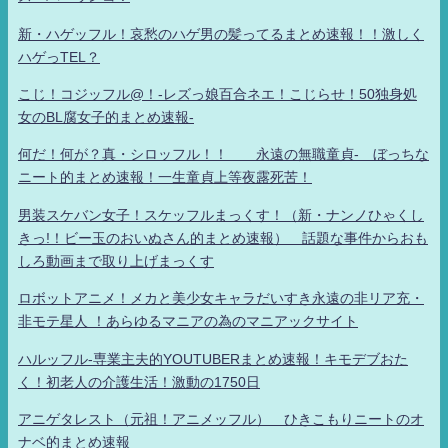
新・ハゲッフル！哀愁のハゲ男の髪ってるまとめ速報！！激しく
ハゲっTEL？
こじ！コジッフル@！-レズっ娘百合ネエ！こじらせ！50独身処
女のBL腐女子的まとめ速報-
何だ！何が？真・シロッフル！！ 永遠の無職童貞- ぼっちな
ニート的まとめ速報！一生童貞上等夜露死苦！
男装スケバン女子！スケッフルまっくす！（新・ナンノひゃくし
きっ!！ビー玉のおいぬさん的まとめ速報） 話題な事件からおも
しろ動画まで取り上げまっくす
ロボットアニメ！メカと美少女キャラだいすき永遠の非リア充・
非モテ星人 ！あらゆるマニアの為のマニアックサイト
ハルッフル-専業主夫的YOUTUBERまとめ速報！キモデブおた
く！初老人の介護生活！激動の1750日
アニゲタレスト（元祖！アニメッフル） ひきこもりニートのオ
ナベ的まとめ速報