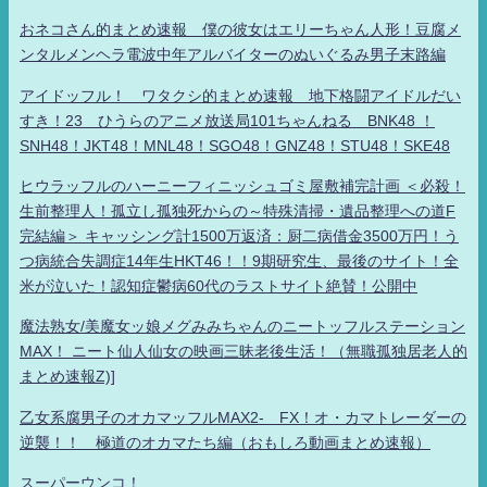
おネコさん的まとめ速報 僕の彼女はエリーちゃん人形！豆腐メ
ンタルメンヘラ電波中年アルバイターのぬいぐるみ男子末路編
アイドッフル！ ワタクシ的まとめ速報 地下格闘アイドルだい
すき！23 ひうらのアニメ放送局101ちゃんねる BNK48 ！
SNH48！JKT48！MNL48！SGO48！GNZ48！STU48！SKE48
ヒウラッフルのハーニーフィニッシュゴミ屋敷補完計画 ＜必殺！
生前整理人！孤立し孤独死からの～特殊清掃・遺品整理への道F
完結編＞ キャッシング計1500万返済：厨二病借金3500万円！う
つ病統合失調症14年生HKT46！！9期研究生、最後のサイト！全
米が泣いた！認知症鬱病60代のラストサイト絶賛！公開中
魔法熟女/美魔女ッ娘メグみみちゃんのニートッフルステーション
MAX！ ニート仙人仙女の映画三昧老後生活！（無職孤独居老人的
まとめ速報Z)]
乙女系腐男子のオカマッフルMAX2- FX！オ・カマトレーダーの
逆襲！！ 極道のオカマたち編（おもしろ動画まとめ速報）
スーパーウンコ！