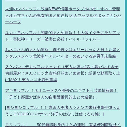
火浦のシネマッフル映画NEWS情報ポータブルの杜！オネエ管理
人オカマちゃんの鬼女的まとめ速報!オカマッフルアタックナンバ
ーハーフ
ユカ・ヨネッフル！初老的まとめ速報！！大帝イタチにラリアッ
ト！害獣神アリ・ガー被害に必殺！パイルドライバー
おネコさん的まとめ速報 僕の彼女はエリーちゃん人形！豆腐メ
ンタルメンヘラ電波中年アルバイターのぬいぐるみ男子末路編
スケバン！デカッフルまっくす（デカい強い2次元嫁だいすき子
供部屋おじさんヒロシ之古惑仔的まとめ速報）話題な動画取り上
げMAX！デカいは正義刑事編
アキヨッフル-！ネオニートスケ番長のエキストラ芸能情報局！
（子ども部屋おばさんの自宅警備員的まとめ速報）
[ヨシヨシロッフル-！！-素浪人勇者カツオンの未解決事件簿へよ
うこそYOUKO！のナンノ洋子のはなしは信じるな編）]
モリッフル！ 50代無職独身的まとめ速報！有益便利情報サイ