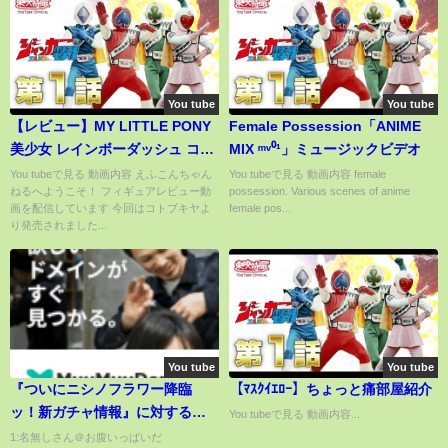
You tube
You tube
【レビュー】MY LITTLE PONY
Female Possession「ANIME
美少女 レインボーダッシュ コト
MIX ᵐᵛ⁰¹」ミュージックビデオ
ブキヤ
You tubeで見る 動画内容 えふこんちゃん
You tubeで見る 動画内容 female
ねるへようこそ！ フィギュアレビュー動
possession. Various scenes of anime
画を配信しています 今回はコトブキヤよ
female pos...
り発売されました...
You tube
You tube
『ついにニシノフラワー降臨
【ﾏｽｸｲｴﾛｰ】ちょっと痛部屋紹介
ッ！新ガチャ情報』に対するみ
You tubeで見る 動画内容...
んなの反応【ウマ娘プリティー
1:名無しさん＠お腹いっぱいだ