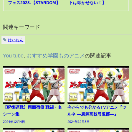
フェス2023-【STARDOM】
トは叩かせない！】
関連キーワード
けいおん
You tube
,
おすすめ学園ものアニメ
の関連記事
【呪術廻戦】両面宿儺 戦闘・名
今からでも分かるTVアニメ『ツ
シーン集
ルネ ―風舞高校弓道部―』
2024年12月4日
2024年12月3日