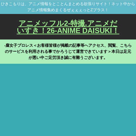
ひきこもりは、アニメ情報をとことんまとめる欲張りサイト！ネット中から
アニメ情報集めまくるぜぇぇぇっとZプラス！
アニメッフル2-特撮.アニメだ
いすき！26-ANIME DAISUKI！
-腐女子プロレス＜お客様皆様が掲載の記事等へアクセス、閲覧、こちら
のサービスを利用される事でかろうじて運営できています＞本日は足元
が悪い中ご足労頂き誠に有難うございます。