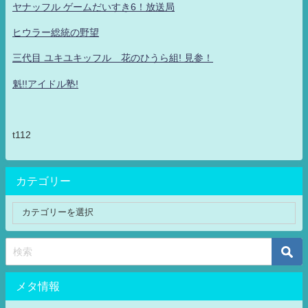
ヤナッフル ゲームだいすき6！放送局
ヒウラー総統の野望
三代目 ユキユキッフル 花のひうら組! 見参！
魁!!アイドル塾!
t112
カテゴリー
メタ情報