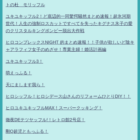
トの杜 モリッフル
ユキユキッフル2！ど底辺的一同驚愕騒然まとめ速報！超氷河期
世代！人生の強制ロスカットですべてを失ったキグナス氷子の愛
のクリスタルキングボンビー脱出大作戦
ヒロコンプレックスNIGHT 的まとめ速報！！子供が欲しいど陰キ
ャアラフィフ女子のめざせ！専業主婦！婚活計画編
ユキユキッフル3！
萌えっふる！
天にまします我ら！
ヒロシッフル！ヒロシデース山さんのリフォームひとりDIY！！
ヒロユキユキッフルMAX！スーパークッキング！
徹夜DEテツヤッフル!！レトロ館2号店！
剛Q超児ともっふる！