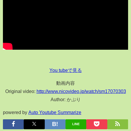
You tubeで見る
動画内容
Original video:
http://www.nicovideo.jp/watch/sm17070303
Author: かぷり
powered by
Auto Youtube Summarize
LINE