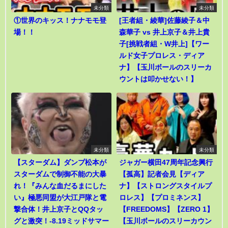
未分類
未分類
①世界のキッス！ナナモモ登
[王者組・綾華]佐藤綾子＆中
場！！
森華子 vs 井上京子＆井上貴
子[挑戦者組・W井上]【ワー
ルド女子プロレス・ディア
ナ】【玉川ボールのスリーカ
ウントは叩かせない！】
未分類
未分類
【スターダム】ダンプ松本が
ジャガー横田47周年記念興行
スターダムで制御不能の大暴
【孤高】記者会見【ディア
れ！『みんな血だるまにした
ナ】【ストロングスタイルプ
い』極悪同盟が大江戸隊と電
ロレス】【プロミネンス】
撃合体！井上京子とQQタッ
【FREEDOMS】【ZERO 1】
グと激突！-8.19ミッドサマー
【玉川ボールのスリーカウン