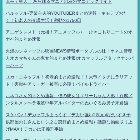
非モテ星人 ！あらゆるマニアの為のマニアックサイト
ハルッフル-専業主夫的YOUTUBERまとめ速報！キモデブおた
く！初老人の介護生活！激動の1750日
アニゲタレスト（元祖！アニメッフル） ひきこもりニートのオ
ナベ的まとめ速報
火浦のシネマッフル映画NEWS情報ポータブルの杜！オネエ管理
人オカマちゃんの鬼女的まとめ速報!オカマッフルアタックナンバ
ーハーフ
ユカ・ヨネッフル！初老的まとめ速報！！大帝イタチにラリアッ
ト！害獣神アリ・ガー被害に必殺！パイルドライバー
おネコさん的まとめ速報 僕の彼女はエリーちゃん人形！豆腐メ
ンタルメンヘラ電波中年アルバイターのぬいぐるみ男子末路編
スケバン！デカッフルまっくす（デカい強い2次元嫁だいすき子
供部屋おじさんヒロシ之古惑仔的まとめ速報）話題な動画取り上
げMAX！デカいは正義刑事編