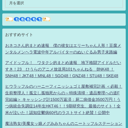
おすすめサイト
おネコさん的まとめ速報 僕の彼女はエリーちゃん人形！豆腐メ
ンタルメンヘラ電波中年アルバイターのぬいぐるみ男子末路編
アイドッフル！ ワタクシ的まとめ速報 地下格闘アイドルだい
すき！23 ひうらのアニメ放送局101ちゃんねる BNK48 ！
SNH48！JKT48！MNL48！SGO48！GNZ48！STU48！SKE48
ヒウラッフルのハーニーフィニッシュゴミ屋敷補完計画 ＜必殺！
生前整理人！孤立し孤独死からの～特殊清掃・遺品整理への道F
完結編＞ キャッシング計1500万返済：厨二病借金3500万円！う
つ病統合失調症14年生HKT46！！9期研究生、最後のサイト！全
米が泣いた！認知症鬱病60代のラストサイト絶賛！公開中
魔法熟女/美魔女ッ娘メグみみちゃんのニートッフルステーション