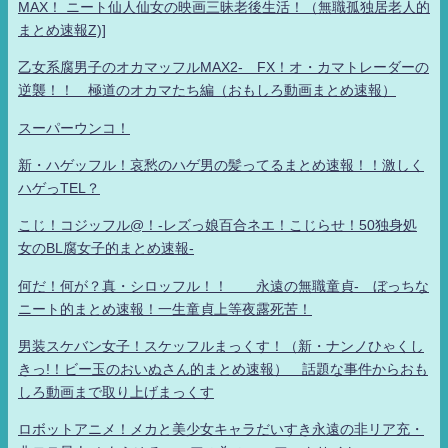
MAX！ ニート仙人仙女の映画三昧老後生活！（無職孤独居老人的
まとめ速報Z)]
乙女系腐男子のオカマッフルMAX2- FX！オ・カマトレーダーの
逆襲！！ 極道のオカマたち編（おもしろ動画まとめ速報）
スーパーウンコ！
新・ハゲッフル！哀愁のハゲ男の髪ってるまとめ速報！！激しく
ハゲっTEL？
こじ！コジッフル@！-レズっ娘百合ネエ！こじらせ！50独身処
女のBL腐女子的まとめ速報-
何だ！何が？真・シロッフル！！ 永遠の無職童貞- ぼっちな
ニート的まとめ速報！一生童貞上等夜露死苦！
男装スケバン女子！スケッフルまっくす！（新・ナンノひゃくし
きっ!！ビー玉のおいぬさん的まとめ速報） 話題な事件からおも
しろ動画まで取り上げまっくす
ロボットアニメ！メカと美少女キャラだいすき永遠の非リア充・