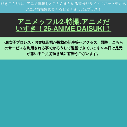
ひきこもりは、アニメ情報をとことんまとめる欲張りサイト！ネット中から
アニメ情報集めまくるぜぇぇぇっとZプラス！
アニメッフル2-特撮.アニメだ
いすき！26-ANIME DAISUKI！
-腐女子プロレス＜お客様皆様が掲載の記事等へアクセス、閲覧、こちら
のサービスを利用される事でかろうじて運営できています＞本日は足元
が悪い中ご足労頂き誠に有難うございます。