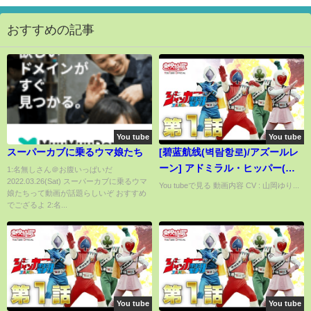
おすすめの記事
You tube
You tube
スーパーカブに乗るウマ娘たち
[碧蓝航线(벽람항로)/アズールレ
ーン] アドミラル・ヒッパー(어
1:名無しさん＠お腹いっぱいだ
2022.03.26(Sat) スーパーカブに乗るウマ
드미럴 히퍼/Admiral Hipper)
You tubeで見る 動画内容 CV : 山岡ゆり...
娘たちって動画が話題らしいぞ おすすめ
Voice
でござるよ 2:名...
You tube
You tube