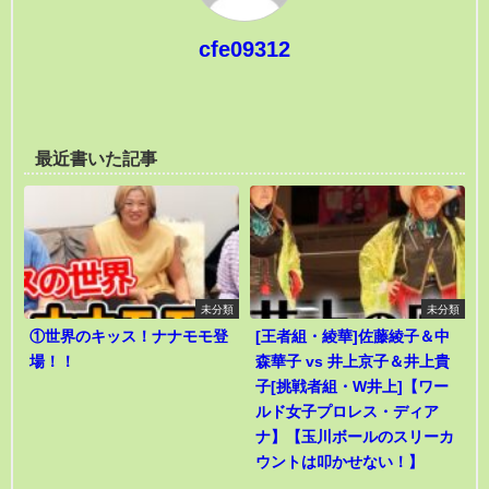
cfe09312
最近書いた記事
未分類
未分類
①世界のキッス！ナナモモ登
[王者組・綾華]佐藤綾子＆中
場！！
森華子 vs 井上京子＆井上貴
子[挑戦者組・W井上]【ワー
ルド女子プロレス・ディア
ナ】【玉川ボールのスリーカ
ウントは叩かせない！】