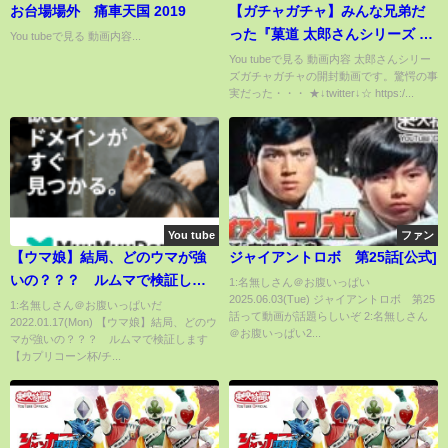
お台場場外 痛車天国 2019
【ガチャガチャ】みんな兄弟だ
った『菓道 太郎さんシリーズ ミ
You tubeで見る 動画内容...
ニチュアチャーム』全5種 開封レ
You tubeで見る 動画内容 太郎さんシリー
ズガチャガチャの開封動画です。驚愕の事
ビュー Capsule Toys【おもち
実だった・・・ ★↓twitter↓☆ https:/...
ゃ】甘いか太郎も超おいしいよ
ね！
You tube
ファン
【ウマ娘】結局、どのウマが強
ジャイアントロボ 第25話[公式]
いの？？？ ルムマで検証しま
1:名無しさん＠お腹いっぱい
2025.06.03(Tue) ジャイアントロボ 第25
す【カプリコーン杯/チャンミ】
1:名無しさん＠お腹いっぱいだ
話って動画が話題らしいぞ 2:名無しさん
2022.01.17(Mon) 【ウマ娘】結局、どのウ
＠お腹いっぱい2...
マが強いの？？？ ルムマで検証します
【カプリコーン杯/チ...