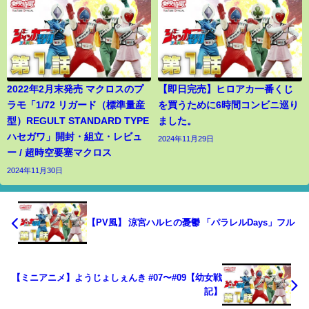
2022年2月末発売 マクロスのプ
【即日完売】ヒロアカ一番くじ
ラモ「1/72 リガード（標準量産
を買うために6時間コンビニ巡り
型）REGULT STANDARD TYPE
ました。
ハセガワ」開封・組立・レビュ
2024年11月29日
ー / 超時空要塞マクロス
2024年11月30日
【PV風】 涼宮ハルヒの憂鬱 「パラレルDays」フル
【ミニアニメ】ようじょしぇんき #07〜#09【幼女戦
記】