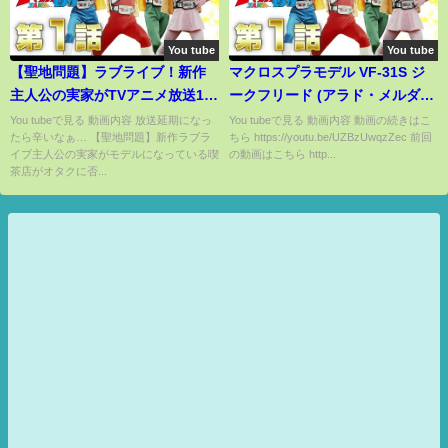
You tube
You tube
【聖地問題】ラブライブ！新作
マクロスプラモデル VF-31S ジ
主人公の実家がTVアニメ放送1ヶ
ークフリード (アラド・メルダー
月前に変更…果たして今後どう
ス機)を製作してみたダーク♂ナ
You tubeで見る 動画内容 放送延期になっ
You tubeで見る 動画内容 動画の続きはこ
たら辛いなぁ… 【聖地問題】新作ラブラ
ちら https://youtu.be/UZBzUwqzZec 前回
なってしまうのだろうか
イト マクロスデルタ 第2回目
イブ主人公の実家がモデルになっている喫
の動画はこちら http...
【Liella! /ラブライブ！スーパー
茶店がオタクに否...
スター!!】