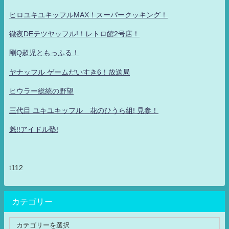
ヒロユキユキッフルMAX！スーパークッキング！
徹夜DEテツヤッフル!！レトロ館2号店！
剛Q超児ともっふる！
ヤナッフル ゲームだいすき6！放送局
ヒウラー総統の野望
三代目 ユキユキッフル 花のひうら組! 見参！
魁!!アイドル塾!
t112
カテゴリー