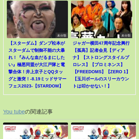
未分類
未分類
【スターダム】ダンプ松本が
ジャガー横田47周年記念興行
スターダムで制御不能の大暴
【孤高】記者会見【ディア
れ！『みんな血だるまにした
ナ】【ストロングスタイルプ
い』極悪同盟が大江戸隊と電
ロレス】【プロミネンス】
撃合体！井上京子とQQタッ
【FREEDOMS】【ZERO 1】
グと激突！-8.19ミッドサマー
【玉川ボールのスリーカウン
フェス2023-【STARDOM】
トは叩かせない！】
You tube
の関連記事