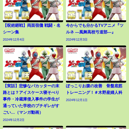
【呪術廻戦】両面宿儺 戦闘・名
今からでも分かるTVアニメ『ツ
シーン集
ルネ ―風舞高校弓道部―』
2024年12月4日
2024年12月3日
【実話】悲惨なバカッターの末
ぽっこりお腹の改善 骨盤底筋
路とは？アイスケース寝そべり
トレーニング！＃木野産婦人科
事件・冷蔵庫侵入事件の学生が
2024年12月1日
通っていた学校のブチギレがす
ごい…（マンガ動画）
2024年12月2日