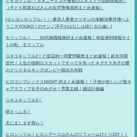
アキヨッフル-！ネオニートスケ番長のエキストラ芸能情報局！
（子ども部屋おばさんの自宅警備員的まとめ速報）
[ヨシヨシロッフル-！！-素浪人勇者カツオンの未解決事件簿へよ
うこそYOUKO！のナンノ洋子のはなしは信じるな編）]
モリッフル！ 50代無職独身的まとめ速報！有益便利情報サイ
トの杜 モリッフル
ユキユキッフル2！ど底辺的一同驚愕騒然まとめ速報！超氷河期
世代！人生の強制ロスカットですべてを失ったキグナス氷子の愛
のクリスタルキングボンビー脱出大作戦
ヒロコンプレックスNIGHT 的まとめ速報！！子供が欲しいど陰キ
ャアラフィフ女子のめざせ！専業主婦！婚活計画編
ユキユキッフル3！
萌えっふる！
天にまします我ら！
ヒロシッフル！ヒロシデース山さんのリフォームひとりDIY！！