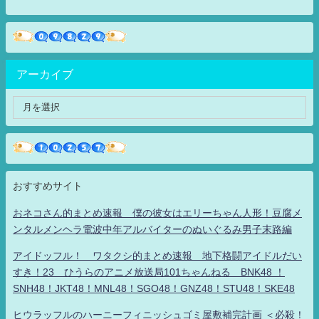
アーカイブ
おすすめサイト
おネコさん的まとめ速報 僕の彼女はエリーちゃん人形！豆腐メ
ンタルメンヘラ電波中年アルバイターのぬいぐるみ男子末路編
アイドッフル！ ワタクシ的まとめ速報 地下格闘アイドルだい
すき！23 ひうらのアニメ放送局101ちゃんねる BNK48 ！
SNH48！JKT48！MNL48！SGO48！GNZ48！STU48！SKE48
ヒウラッフルのハーニーフィニッシュゴミ屋敷補完計画 ＜必殺！