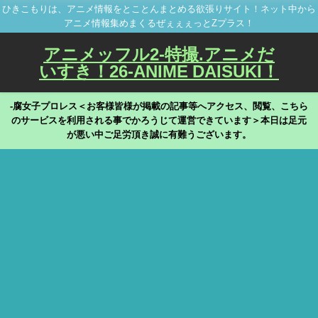
ひきこもりは、アニメ情報をとことんまとめる欲張りサイト！ネット中から
アニメ情報集めまくるぜぇぇぇっとZプラス！
アニメッフル2-特撮.アニメだ
いすき！26-ANIME DAISUKI！
-腐女子プロレス＜お客様皆様が掲載の記事等へアクセス、閲覧、こちら
のサービスを利用される事でかろうじて運営できています＞本日は足元
が悪い中ご足労頂き誠に有難うございます。