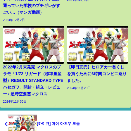
通っていた学校のブチギレがす
ごい…（マンガ動画）
2024年12月2日
2022年2月末発売 マクロスのプ
【即日完売】ヒロアカ一番くじ
ラモ「1/72 リガード（標準量産
を買うために6時間コンビニ巡り
型）REGULT STANDARD TYPE
ました。
ハセガワ」開封・組立・レビュ
2024年11月29日
ー / 超時空要塞マクロス
2024年11月30日
[하이큐] 미야 아츠무 모음