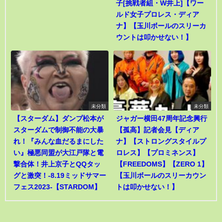
子[挑戦者組・W井上]【ワー
ルド女子プロレス・ディア
ナ】【玉川ボールのスリーカ
ウントは叩かせない！】
未分類
未分類
【スターダム】ダンプ松本が
ジャガー横田47周年記念興行
スターダムで制御不能の大暴
【孤高】記者会見【ディア
れ！『みんな血だるまにした
ナ】【ストロングスタイルプ
い』極悪同盟が大江戸隊と電
ロレス】【プロミネンス】
撃合体！井上京子とQQタッ
【FREEDOMS】【ZERO 1】
グと激突！-8.19ミッドサマー
【玉川ボールのスリーカウン
フェス2023-【STARDOM】
トは叩かせない！】