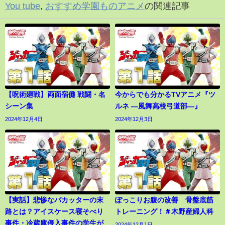
You tube
,
おすすめ学園ものアニメ
の関連記事
【呪術廻戦】両面宿儺 戦闘・名
今からでも分かるTVアニメ『ツ
シーン集
ルネ ―風舞高校弓道部―』
2024年12月4日
2024年12月3日
【実話】悲惨なバカッターの末
ぽっこりお腹の改善 骨盤底筋
路とは？アイスケース寝そべり
トレーニング！＃木野産婦人科
事件・冷蔵庫侵入事件の学生が
2024年12月1日