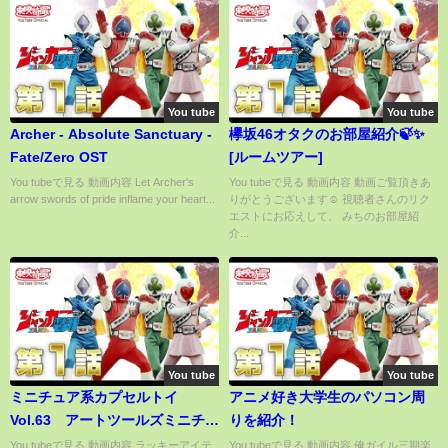
You tube
You tube
Archer - Absolute Sanctuary -
欅坂46オタクのお部屋紹介🍃✨
Fate/Zero OST
[ルームツアー]
You tubeで見る 動画内容 Let Archer's
You tubeで見る 動画内容 動画ご覧頂きあ
arrow swords of pride inflame your heart...
りがとうございます☺︎ 視聴者さんのリク
エストにお応えして、 みちのお部屋紹
介...
You tube
You tube
ミニチュア系カプセルトイ
アニメ好き大学生のパソコン周
Vol.63 アートツールズミニチュ
りを紹介！
アコレクション Miniature
You tubeで見る 動画内容 ラッキーアイテ
You tubeで見る 動画内容 俺ガイル三期楽