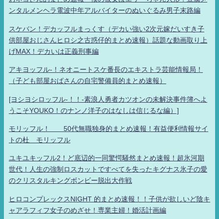
ンタルメンヘラ電波中年アルバイターのぬいぐるみ男子末路編
スケバン！デカッフルまっくす（デカい強い2次元嫁だいすき子
供部屋おじさんヒロシ之古惑仔的まとめ速報）話題な動画取り上
げMAX！デカいは正義刑事編
アキヨッフル-！ネオニートスケ番長のエキストラ芸能情報局！
（子ども部屋おばさんの自宅警備員的まとめ速報）
[ヨシヨシロッフル-！！-素浪人勇者カツオンの未解決事件簿へよ
うこそYOUKO！のナンノ洋子のはなしは信じるな編）]
モリッフル！ 50代無職独身的まとめ速報！有益便利情報サイ
トの杜 モリッフル
ユキユキッフル2！ど底辺的一同驚愕騒然まとめ速報！超氷河期
世代！人生の強制ロスカットですべてを失ったキグナス氷子の愛
のクリスタルキングボンビー脱出大作戦
ヒロコンプレックスNIGHT 的まとめ速報！！子供が欲しいど陰キ
ャアラフィフ女子のめざせ！専業主婦！婚活計画編