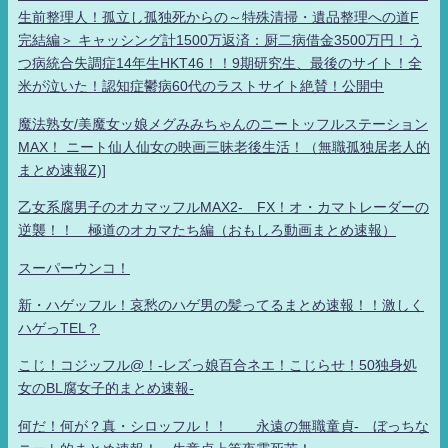
生前整理人！孤立し孤独死からの～特殊清掃・遺品整理への道F
完結編＞ キャッシング計1500万返済：厨二病借金3500万円！う
つ病統合失調症14年生HKT46！！9期研究生、最後のサイト！全
米が泣いた！認知症鬱病60代のラストサイト絶賛！公開中
魔法熟女/美魔女ッ娘メグみみちゃんのニートッフルステーション
MAX！ ニート仙人仙女の映画三昧老後生活！（無職孤独居老人的
まとめ速報Z)]
乙女系腐男子のオカマッフルMAX2- FX！オ・カマトレーダーの
逆襲！！ 極道のオカマたち編（おもしろ動画まとめ速報）
スーパーウンコ！
新・ハゲッフル！哀愁のハゲ男の髪ってるまとめ速報！！激しく
ハゲっTEL？
こじ！コジッフル@！-レズっ娘百合ネエ！こじらせ！50独身処
女のBL腐女子的まとめ速報-
何だ！何が？真・シロッフル！！ 永遠の無職童貞- ぼっちな