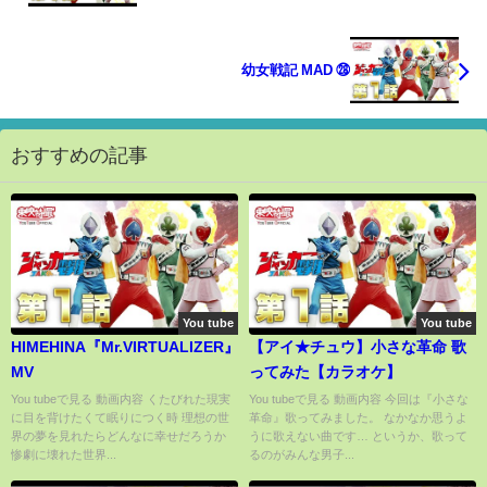
幼女戦記 MAD ㉘
おすすめの記事
You tube
You tube
HIMEHINA『Mr.VIRTUALIZER』
【アイ★チュウ】小さな革命 歌
MV
ってみた【カラオケ】
You tubeで見る 動画内容 くたびれた現実
You tubeで見る 動画内容 今回は『小さな
に目を背けたくて眠りにつく時 理想の世
革命』歌ってみました。 なかなか思うよ
界の夢を見れたらどんなに幸せだろうか
うに歌えない曲です… というか、歌って
惨劇に壊れた世界...
るのがみんな男子...