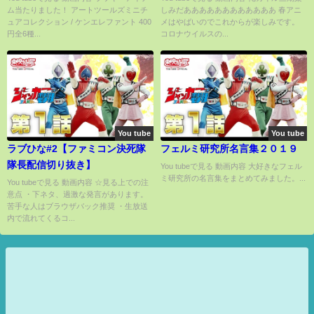
ム当たりました！ アートツールズミニチ
しみだああああああああああああ 春アニ
Japanese Capsule toys
ュアコレクション / ケンエレファント 400
メはやばいのでこれからが楽しみです。
円全6種...
コロナウイルスの...
You tube
You tube
ラブひな#2【ファミコン決死隊
フェルミ研究所名言集２０１９
隊長配信切り抜き】
You tubeで見る 動画内容 大好きなフェル
ミ研究所の名言集をまとめてみました。...
You tubeで見る 動画内容 ☆見る上での注
意点 ・下ネタ、過激な発言があります。
苦手な人はブラウザバック推奨 ・生放送
内で流れてくるコ...