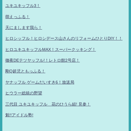
ユキユキッフル3！
萌えっふる！
天にまします我ら！
ヒロシッフル！ヒロシデース山さんのリフォームひとりDIY！！
ヒロユキユキッフルMAX！スーパークッキング！
徹夜DEテツヤッフル!！レトロ館2号店！
剛Q超児ともっふる！
ヤナッフル ゲームだいすき6！放送局
ヒウラー総統の野望
三代目 ユキユキッフル 花のひうら組! 見参！
魁!!アイドル塾!