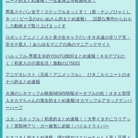
ニート的まとめ速報！一生童貞上等夜露死苦！
男装スケバン女子！スケッフルまっくす！（新・ナンノひゃくし
きっ!！ビー玉のおいぬさん的まとめ速報） 話題な事件からおも
しろ動画まで取り上げまっくす
ロボットアニメ！メカと美少女キャラだいすき永遠の非リア充・
非モテ星人 ！あらゆるマニアの為のマニアックサイト
ハルッフル-専業主夫的YOUTUBERまとめ速報！キモデブおた
く！初老人の介護生活！激動の1750日
アニゲタレスト（元祖！アニメッフル） ひきこもりニートのオ
ナベ的まとめ速報
火浦のシネマッフル映画NEWS情報ポータブルの杜！オネエ管理
人オカマちゃんの鬼女的まとめ速報!オカマッフルアタックナンバ
ーハーフ
ユカ・ヨネッフル！初老的まとめ速報！！大帝イタチにラリアッ
ト！害獣神アリ・ガー被害に必殺！パイルドライバー
おネコさん的まとめ速報 僕の彼女はエリーちゃん人形！豆腐メ