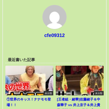
cfe09312
最近書いた記事
未分類
未分類
①世界のキッス！ナナモモ登
[王者組・綾華]佐藤綾子＆中
場！！
森華子 vs 井上京子＆井上貴