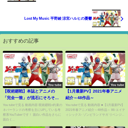
Lost My Music 平野綾 涼宮ハルヒの憂鬱
おすすめの記事
You tube
You tube
【呪術廻戦】本誌とアニメの
【1月最新PV】2021年春アニメ
「完全一致」が流石にそろそろ
紹介～48作品～
怖すぎる…【考察】
You tubeで見る 動画内容 呪術廻戦×約束の
You tubeで見る 動画内容 ■【1月最新PV】
ネバーランドの考察を主にUPしている考
2021年春アニメ紹介～48作品～ 86-エイテ
察系YouTuberです！ 面白い作品をさらに
ィシックス- ゾンビランドサガ リベンジ...
面白く...