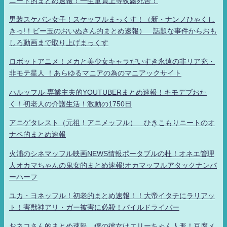
ニート的まとめ速報！一生童貞上等夜露死苦！
男装スケバン女子！スケッフルまっくす！（新・ナンノひゃくし
きっ!！ビー玉のおいぬさん的まとめ速報） 話題な事件からおも
しろ動画まで取り上げまっくす
ロボットアニメ！メカと美少女キャラだいすき永遠の非リア充・
非モテ星人 ！あらゆるマニアの為のマニアックサイト
ハルッフル-専業主夫的YOUTUBERまとめ速報！キモデブおた
く！初老人の介護生活！激動の1750日
アニゲタレスト（元祖！アニメッフル） ひきこもりニートのオ
ナベ的まとめ速報
火浦のシネマッフル映画NEWS情報ポータブルの杜！オネエ管理
人オカマちゃんの鬼女的まとめ速報!オカマッフルアタックナンバ
ーハーフ
ユカ・ヨネッフル！初老的まとめ速報！！大帝イタチにラリアッ
ト！害獣神アリ・ガー被害に必殺！パイルドライバー
おネコさん的まとめ速報 僕の彼女はエリーちゃん人形！豆腐メ