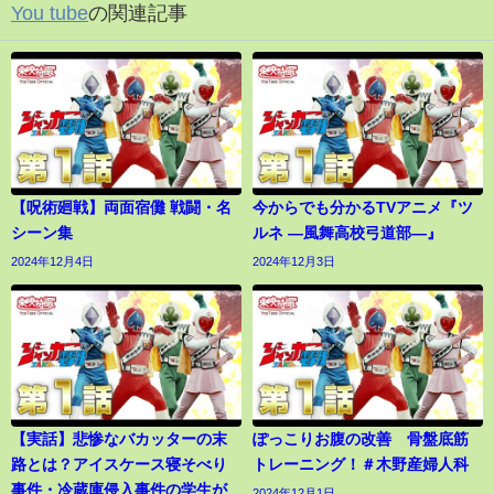
You tube
の関連記事
【呪術廻戦】両面宿儺 戦闘・名
今からでも分かるTVアニメ『ツ
シーン集
ルネ ―風舞高校弓道部―』
2024年12月4日
2024年12月3日
【実話】悲惨なバカッターの末
ぽっこりお腹の改善 骨盤底筋
路とは？アイスケース寝そべり
トレーニング！＃木野産婦人科
事件・冷蔵庫侵入事件の学生が
2024年12月1日