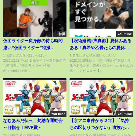
特撮
You tube
仮面ライダー変身敵の待ち時間
【呪術廻戦×声真似】夏休みある
違い#仮面ライダー#特撮
ある！真希や乙骨たちの夏休み
#kamenrider#shorts
の過ごし方がｗｗｗ【LINE・ア
1:名無しさん＠お腹いっぱい
1:名無しさん＠お腹いっぱいだ
2025.12.29(Mon) 仮面ライダー変身敵の待
2022.08.29(Mon) 【呪術廻戦×声真似】夏
フレコ・五条悟・乙骨憂太・狗
ち時間違い#仮面ライダー#特撮
休みあるある！真希や乙骨たちの夏休みの
巻棘・祈本里香・呪術廻戦０】
#kamenrider#sh...
過ごし方がｗｗｗ【...
You tube
You tube
なむあみだ仏っ！梵納寺運動会
【京アニ事件から２年】「気持
～目指せ！MVP賞～
ちの区切りつかない」遺族たち
の思い･･･青葉被告の元主治医は
You tubeで見る 動画内容...
You tubeで見る 動画内容 まもなく２年が