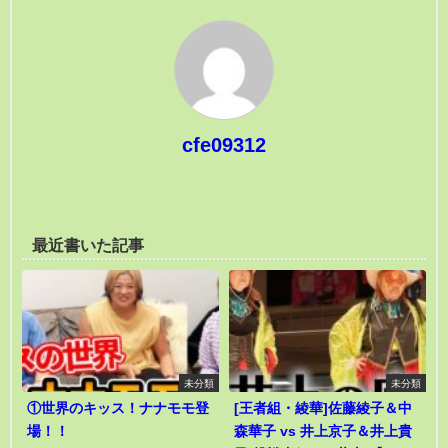
cfe09312
最近書いた記事
未分類
未分類
①世界のキッス！ナナモモ登
[王者組・綾華]佐藤綾子＆中
場！！
森華子 vs 井上京子＆井上貴