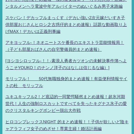
ンタルメンヘラ電波中年アルバイターのぬいぐるみ男子末路編
スケバン！デカッフルまっくす（デカい強い2次元嫁だいすき子
供部屋おじさんヒロシ之古惑仔的まとめ速報）話題な動画取り上
げMAX！デカいは正義刑事編
アキヨッフル-！ネオニートスケ番長のエキストラ芸能情報局！
（子ども部屋おばさんの自宅警備員的まとめ速報）
[ヨシヨシロッフル-！！-素浪人勇者カツオンの未解決事件簿へよ
うこそYOUKO！のナンノ洋子のはなしは信じるな編）]
モリッフル！ 50代無職独身的まとめ速報！有益便利情報サイ
トの杜 モリッフル
ユキユキッフル2！ど底辺的一同驚愕騒然まとめ速報！超氷河期
世代！人生の強制ロスカットですべてを失ったキグナス氷子の愛
のクリスタルキングボンビー脱出大作戦
ヒロコンプレックスNIGHT 的まとめ速報！！子供が欲しいど陰キ
ャアラフィフ女子のめざせ！専業主婦！婚活計画編