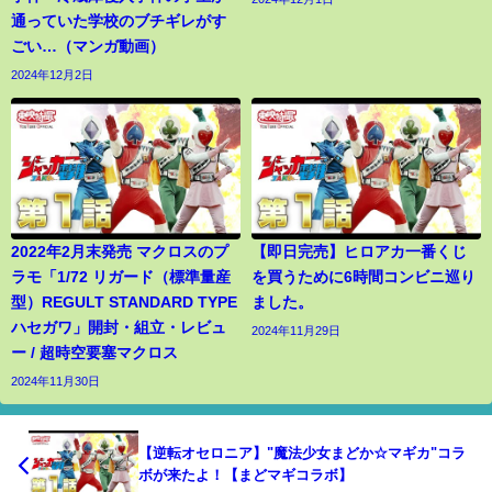
通っていた学校のブチギレがす
ごい…（マンガ動画）
2024年12月2日
2022年2月末発売 マクロスのプ
【即日完売】ヒロアカ一番くじ
ラモ「1/72 リガード（標準量産
を買うために6時間コンビニ巡り
型）REGULT STANDARD TYPE
ました。
ハセガワ」開封・組立・レビュ
2024年11月29日
ー / 超時空要塞マクロス
2024年11月30日
【逆転オセロニア】"魔法少女まどか☆マギカ"コラ
ボが来たよ！【まどマギコラボ】