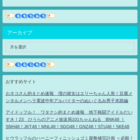
アーカイブ
おすすめサイト
おネコさん的まとめ速報 僕の彼女はエリーちゃん人形！豆腐メ
ンタルメンヘラ電波中年アルバイターのぬいぐるみ男子末路編
アイドッフル！ ワタクシ的まとめ速報 地下格闘アイドルだい
すき！23 ひうらのアニメ放送局101ちゃんねる BNK48 ！
SNH48！JKT48！MNL48！SGO48！GNZ48！STU48！SKE48
ヒウラッフルのハーニーフィニッシュゴミ屋敷補完計画 ＜必殺！