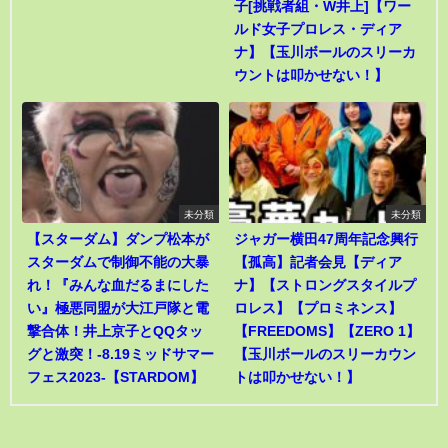
子[挑戦者組・W井上]【ワー
ルド女子プロレス・ディア
ナ】【玉川ボールのスリーカ
ウントは叩かせない！】
未分類
未分類
【スターダム】ダンプ松本が
ジャガー横田47周年記念興行
スターダムで制御不能の大暴
【孤高】記者会見【ディア
れ！『みんな血だるまにした
ナ】【ストロングスタイルプ
い』極悪同盟が大江戸隊と電
ロレス】【プロミネンス】
撃合体！井上京子とQQタッ
【FREEDOMS】【ZERO 1】
グと激突！-8.19ミッドサマー
【玉川ボールのスリーカウン
フェス2023-【STARDOM】
トは叩かせない！】