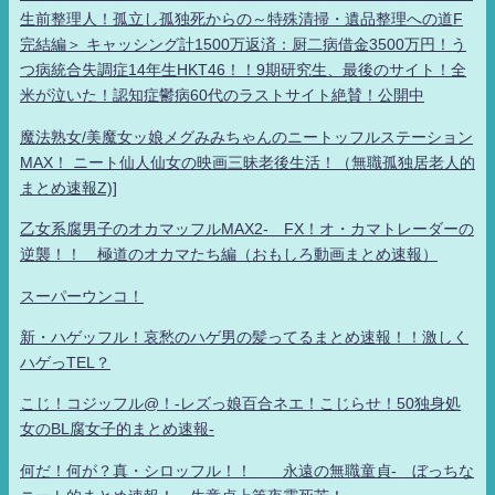
生前整理人！孤立し孤独死からの～特殊清掃・遺品整理への道F
完結編＞ キャッシング計1500万返済：厨二病借金3500万円！う
つ病統合失調症14年生HKT46！！9期研究生、最後のサイト！全
米が泣いた！認知症鬱病60代のラストサイト絶賛！公開中
魔法熟女/美魔女ッ娘メグみみちゃんのニートッフルステーション
MAX！ ニート仙人仙女の映画三昧老後生活！（無職孤独居老人的
まとめ速報Z)]
乙女系腐男子のオカマッフルMAX2- FX！オ・カマトレーダーの
逆襲！！ 極道のオカマたち編（おもしろ動画まとめ速報）
スーパーウンコ！
新・ハゲッフル！哀愁のハゲ男の髪ってるまとめ速報！！激しく
ハゲっTEL？
こじ！コジッフル@！-レズっ娘百合ネエ！こじらせ！50独身処
女のBL腐女子的まとめ速報-
何だ！何が？真・シロッフル！！ 永遠の無職童貞- ぼっちな