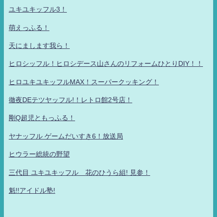
ユキユキッフル3！
萌えっふる！
天にまします我ら！
ヒロシッフル！ヒロシデース山さんのリフォームひとりDIY！！
ヒロユキユキッフルMAX！スーパークッキング！
徹夜DEテツヤッフル!！レトロ館2号店！
剛Q超児ともっふる！
ヤナッフル ゲームだいすき6！放送局
ヒウラー総統の野望
三代目 ユキユキッフル 花のひうら組! 見参！
魁!!アイドル塾!