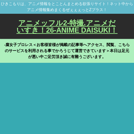
ひきこもりは、アニメ情報をとことんまとめる欲張りサイト！ネット中から
アニメ情報集めまくるぜぇぇぇっとZプラス！
アニメッフル2-特撮.アニメだ
いすき！26-ANIME DAISUKI！
-腐女子プロレス＜お客様皆様が掲載の記事等へアクセス、閲覧、こちら
のサービスを利用される事でかろうじて運営できています＞本日は足元
が悪い中ご足労頂き誠に有難うございます。