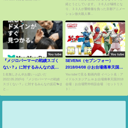
経とうとしています。 ３６人が犠牲とな
「逃げないでほしい」
り、３３人が重軽傷を負った京都アニメー
ション放火殺人事...
You tube
You tube
『メジロパーマーの戦績スゴく
SEVEN4（セブンフォー）
ない？』に対するみんなの反応
2018/04/08 @お台場痛車天国
🐎まとめ【ウマ娘プリティーダ
2018
1:名無しさん＠お腹いっぱいだ
You tubeで見る 動画内容 イベント名：ア
2022.05.20(Fri) 『メジロパーマーの戦績
イドルスタジアム in お台場痛車天国2018
ービー】【レイミン】
スゴくない？』に対するみんなの反応🐎ま
会場：お台場野外特設会場 〈セットリス
と...
ト〉 ...