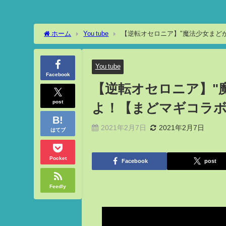
ホーム
You tube
【逆転オセロニア】"魔法少女まど
You tube
Facebook
【逆転オセロニア】"
post
よ！【まどマギコラ
2021年2月7日
2021年2月7日
はてブ
Pocket
Facebook
post
Feedly