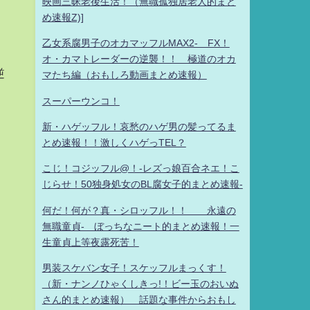
映画三昧老後生活！（無職孤独居老人的まと
め速報Z)]
乙女系腐男子のオカマッフルMAX2- FX！
オ・カマトレーダーの逆襲！！ 極道のオカ
逆
マたち編（おもしろ動画まとめ速報）
スーパーウンコ！
新・ハゲッフル！哀愁のハゲ男の髪ってるま
とめ速報！！激しくハゲっTEL？
こじ！コジッフル@！-レズっ娘百合ネエ！こ
じらせ！50独身処女のBL腐女子的まとめ速報-
何だ！何が？真・シロッフル！！ 永遠の
無職童貞- ぼっちなニート的まとめ速報！一
生童貞上等夜露死苦！
男装スケバン女子！スケッフルまっくす！
（新・ナンノひゃくしきっ!！ビー玉のおいぬ
さん的まとめ速報） 話題な事件からおもし