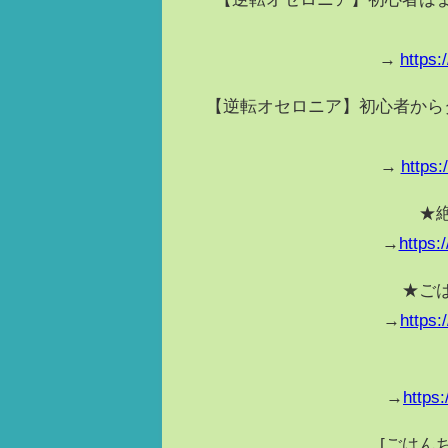
→
https
【逆転オセロニア】初心者から
→
https
★
→
https
★ご
→
https
→
https
[ごはんちゃ