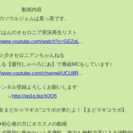
動画内容
のソウルジェムは真っ黒です。
ごはんのオセロニア実況再生リスト
://www.youtube.com/watch?v=GEZoL
...
☆彡オセロニアンちゃんねる
る【週刊しゃべろにあ】で番組MCをしています♪
://www.youtube.com/channel/UCU8R
...
ャンネル登録よろしくお願いします
→
http://qq1q.biz/IQO5
女まどか☆マギカ"コラボが来たよ！【まどマギコラボ】
◆初心者の方にオススメの動画
まず最初に集めたい！各属性、誰でも無料で手に入る強駒紹