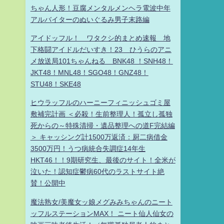
ちゃん人形！豆腐メンタルメンヘラ電波中年
アルバイターのぬいぐるみ男子末路編
アイドッフル！ ワタクシ的まとめ速報 地
下格闘アイドルだいすき！23 ひうらのアニ
メ放送局101ちゃんねる BNK48 ！SNH48！
JKT48！MNL48！SGO48！GNZ48！
STU48！SKE48
ヒウラッフルのハーニーフィニッシュゴミ屋
敷補完計画 ＜必殺！生前整理人！孤立し孤独
死からの～特殊清掃・遺品整理への道F完結編
＞ キャッシング計1500万返済：厨二病借金
3500万円！うつ病統合失調症14年生
HKT46！！9期研究生、最後のサイト！全米が
泣いた！認知症鬱病60代のラストサイト絶
賛！公開中
魔法熟女/美魔女ッ娘メグみみちゃんのニート
ッフルステーションMAX！ ニート仙人仙女の