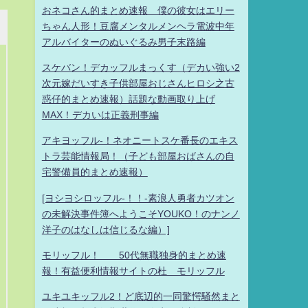
おネコさん的まとめ速報 僕の彼女はエリー
ちゃん人形！豆腐メンタルメンヘラ電波中年
アルバイターのぬいぐるみ男子末路編
スケバン！デカッフルまっくす（デカい強い2
次元嫁だいすき子供部屋おじさんヒロシ之古
惑仔的まとめ速報）話題な動画取り上げ
MAX！デカいは正義刑事編
アキヨッフル-！ネオニートスケ番長のエキス
トラ芸能情報局！（子ども部屋おばさんの自
宅警備員的まとめ速報）
[ヨシヨシロッフル-！！-素浪人勇者カツオン
の未解決事件簿へようこそYOUKO！のナンノ
洋子のはなしは信じるな編）]
モリッフル！ 50代無職独身的まとめ速
報！有益便利情報サイトの杜 モリッフル
ユキユキッフル2！ど底辺的一同驚愕騒然まと