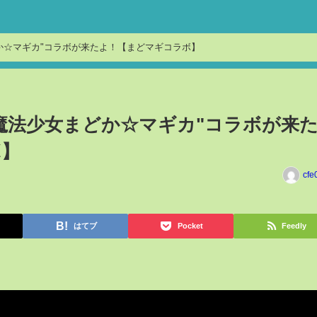
か☆マギカ"コラボが来たよ！【まどマギコラボ】
魔法少女まどか☆マギカ"コラボが来
ボ】
cfe
はてブ
Pocket
Feedly