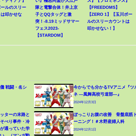
ス・ディアナ】
い』極悪同盟が大江戸
ス】【プロミネンス】
ボールのスリー
隊と電撃合体！井上京
【FREEDOMS】
トは叩かせな
子とQQタッグと激
【ZERO 1】【玉川ボー
突！-8.19ミッドサマー
ルのスリーカウントは
フェス2023-
叩かせない！】
【STARDOM】
儺 戦闘・名シ
今からでも分かるTVアニメ『ツ
ネ ―風舞高校弓道部―』
2024年12月3日
カッターの末路と
ぽっこりお腹の改善 骨盤底筋
寝そべり事件・冷
ーニング！＃木野産婦人科
生が通っていた学
2024年12月1日
ごい…（マンガ動