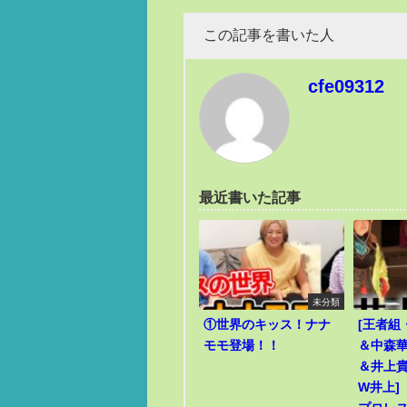
この記事を書いた人
cfe09312
最近書いた記事
未分類
①世界のキッス！ナナ
[王者組
モモ登場！！
＆中森華
＆井上貴
W井上]