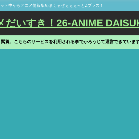
ット中からアニメ情報集めまくるぜぇぇぇっとZプラス！
いすき！26-ANIME DAISU
、閲覧、こちらのサービスを利用される事でかろうじて運営できていま