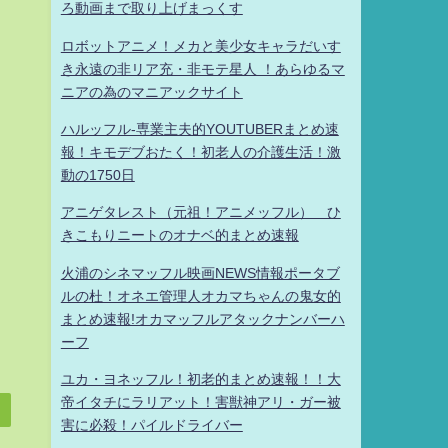
ろ動画まで取り上げまっくす
ロボットアニメ！メカと美少女キャラだいす
き永遠の非リア充・非モテ星人 ！あらゆるマ
ニアの為のマニアックサイト
ハルッフル-専業主夫的YOUTUBERまとめ速
報！キモデブおたく！初老人の介護生活！激
動の1750日
アニゲタレスト（元祖！アニメッフル） ひ
きこもりニートのオナベ的まとめ速報
火浦のシネマッフル映画NEWS情報ポータブ
ルの杜！オネエ管理人オカマちゃんの鬼女的
まとめ速報!オカマッフルアタックナンバーハ
ーフ
ユカ・ヨネッフル！初老的まとめ速報！！大
帝イタチにラリアット！害獣神アリ・ガー被
害に必殺！パイルドライバー