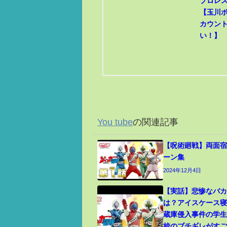
プロレ
【玉川
カウン
い！】
You tube
の関連記事
【呪術廻戦】両面宿
ーン集
2024年12月4日
【実話】悲惨なバ
は？アイスケース
蔵庫侵入事件の学
校のブチギレがす