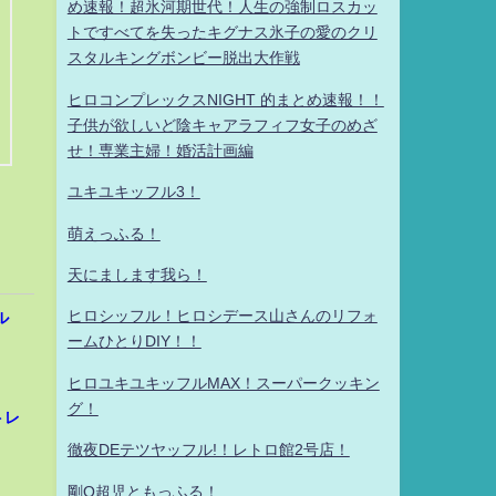
め速報！超氷河期世代！人生の強制ロスカッ
トですべてを失ったキグナス氷子の愛のクリ
スタルキングボンビー脱出大作戦
ヒロコンプレックスNIGHT 的まとめ速報！！
子供が欲しいど陰キャアラフィフ女子のめざ
せ！専業主婦！婚活計画編
ユキユキッフル3！
萌えっふる！
天にまします我ら！
ヒロシッフル！ヒロシデース山さんのリフォ
ル
ームひとりDIY！！
ヒロユキユキッフルMAX！スーパークッキン
グ！
トレ
徹夜DEテツヤッフル!！レトロ館2号店！
剛Q超児ともっふる！