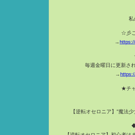
私
☆彡
→
https
毎週金曜日に更新され
→
https
★チ
【逆転オセロニア】"魔法少
【逆転オセロニア】初心者は