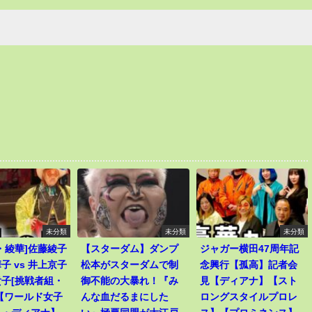
未分類
未分類
未分類
・綾華]佐藤綾子
【スターダム】ダンプ
ジャガー横田47周年記
子 vs 井上京子
松本がスターダムで制
念興行【孤高】記者会
子[挑戦者組・
御不能の大暴れ！『み
見【ディアナ】【スト
【ワールド女子
んな血だるまにした
ロングスタイルプロレ