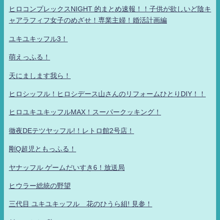
ヒロコンプレックスNIGHT 的まとめ速報！！子供が欲しいど陰キ
ャアラフィフ女子のめざせ！専業主婦！婚活計画編
ユキユキッフル3！
萌えっふる！
天にまします我ら！
ヒロシッフル！ヒロシデース山さんのリフォームひとりDIY！！
ヒロユキユキッフルMAX！スーパークッキング！
徹夜DEテツヤッフル!！レトロ館2号店！
剛Q超児ともっふる！
ヤナッフル ゲームだいすき6！放送局
ヒウラー総統の野望
三代目 ユキユキッフル 花のひうら組! 見参！