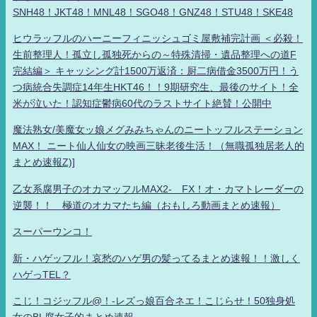
SNH48！JKT48！MNL48！SGO48！GNZ48！STU48！SKE48
ヒウラッフルのハーニーフィニッシュゴミ屋敷補完計画 ＜必殺！
生前整理人！孤立し孤独死からの～特殊清掃・遺品整理への道F
完結編＞ キャッシング計1500万返済：厨二病借金3500万円！う
つ病統合失調症14年生HKT46！！9期研究生、最後のサイト！全
米が泣いた！認知症鬱病60代のラストサイト絶賛！公開中
魔法熟女/美魔女ッ娘メグみみちゃんのニートッフルステーション
MAX！ ニート仙人仙女の映画三昧老後生活！（無職孤独居老人的
まとめ速報Z)]
乙女系腐男子のオカマッフルMAX2- FX！オ・カマトレーダーの
逆襲！！ 極道のオカマたち編（おもしろ動画まとめ速報）
スーパーウンコ！
新・ハゲッフル！哀愁のハゲ男の髪ってるまとめ速報！！激しく
ハゲっTEL？
こじ！コジッフル@！-レズっ娘百合ネエ！こじらせ！50独身処
女のBL腐女子的まとめ速報-