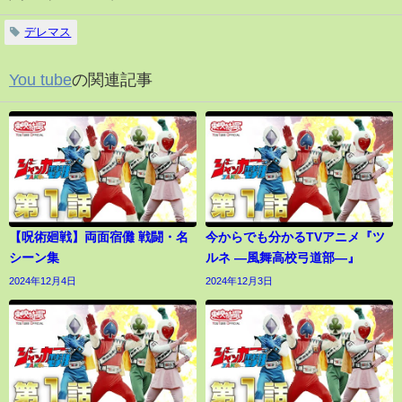
デレマス
You tube
の関連記事
【呪術廻戦】両面宿儺 戦闘・名
今からでも分かるTVアニメ『ツ
シーン集
ルネ ―風舞高校弓道部―』
2024年12月4日
2024年12月3日