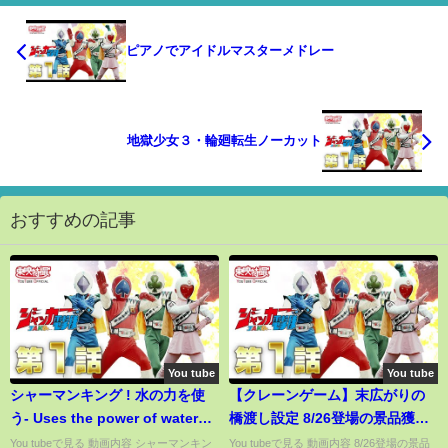
ピアノでアイドルマスターメドレー
地獄少女３・輪廻転生ノーカット
おすすめの記事
You tube
You tube
シャーマンキング ! 水の力を使
【クレーンゲーム】末広がりの
う- Uses the power of water【
橋渡し設定 8/26登場の景品獲っ
Shaman King】
てきた
You tubeで見る 動画内容 シャーマンキン
You tubeで見る 動画内容 8/26登場の景品