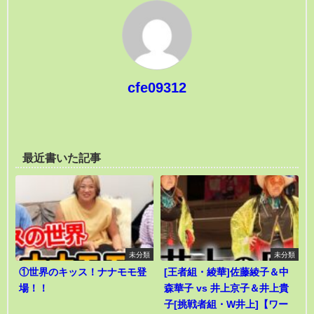
cfe09312
最近書いた記事
未分類
未分類
①世界のキッス！ナナモモ登
[王者組・綾華]佐藤綾子＆中
場！！
森華子 vs 井上京子＆井上貴
子[挑戦者組・W井上]【ワー