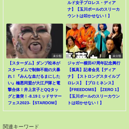
ルド女子プロレス・ディア
ナ】【玉川ボールのスリーカ
ウントは叩かせない！】
未分類
未分類
【スターダム】ダンプ松本が
ジャガー横田47周年記念興行
スターダムで制御不能の大暴
【孤高】記者会見【ディア
れ！『みんな血だるまにした
ナ】【ストロングスタイルプ
い』極悪同盟が大江戸隊と電
ロレス】【プロミネンス】
撃合体！井上京子とQQタッ
【FREEDOMS】【ZERO 1】
グと激突！-8.19ミッドサマー
【玉川ボールのスリーカウン
フェス2023-【STARDOM】
トは叩かせない！】
関連キーワード