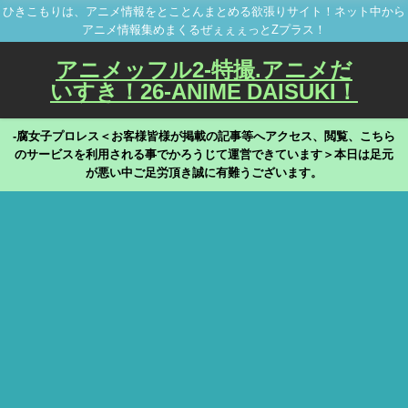
ひきこもりは、アニメ情報をとことんまとめる欲張りサイト！ネット中から
アニメ情報集めまくるぜぇぇぇっとZプラス！
アニメッフル2-特撮.アニメだ
いすき！26-ANIME DAISUKI！
-腐女子プロレス＜お客様皆様が掲載の記事等へアクセス、閲覧、こちら
のサービスを利用される事でかろうじて運営できています＞本日は足元
が悪い中ご足労頂き誠に有難うございます。