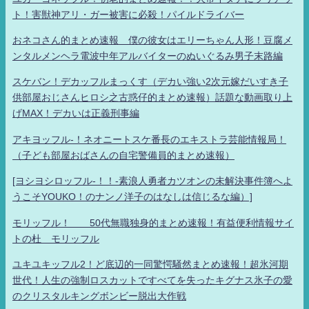
ト！害獣神アリ・ガー被害に必殺！パイルドライバー
おネコさん的まとめ速報 僕の彼女はエリーちゃん人形！豆腐メ
ンタルメンヘラ電波中年アルバイターのぬいぐるみ男子末路編
スケバン！デカッフルまっくす（デカい強い2次元嫁だいすき子
供部屋おじさんヒロシ之古惑仔的まとめ速報）話題な動画取り上
げMAX！デカいは正義刑事編
アキヨッフル-！ネオニートスケ番長のエキストラ芸能情報局！
（子ども部屋おばさんの自宅警備員的まとめ速報）
[ヨシヨシロッフル-！！-素浪人勇者カツオンの未解決事件簿へよ
うこそYOUKO！のナンノ洋子のはなしは信じるな編）]
モリッフル！ 50代無職独身的まとめ速報！有益便利情報サイ
トの杜 モリッフル
ユキユキッフル2！ど底辺的一同驚愕騒然まとめ速報！超氷河期
世代！人生の強制ロスカットですべてを失ったキグナス氷子の愛
のクリスタルキングボンビー脱出大作戦