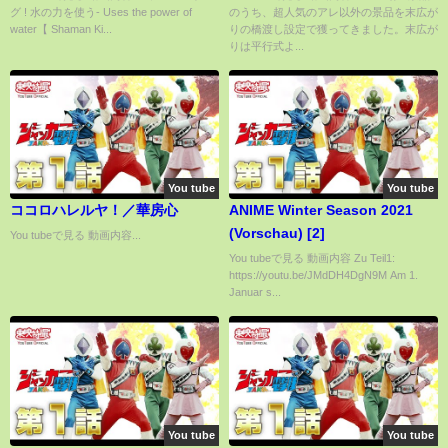
グ ! 水の力を使う- Uses the power of
のうち、超人気のアレ以外の景品を末広が
water【 Shaman Ki...
りの橋渡し設定で獲ってきました。末広が
りは平行式よ...
You tube
You tube
ココロハレルヤ！／華房心
ANIME Winter Season 2021
(Vorschau) [2]
You tubeで見る 動画内容...
You tubeで見る 動画内容 Zu Teil1:
https://youtu.be/JMdDH4DgN9M Am 1.
Januar s...
You tube
You tube