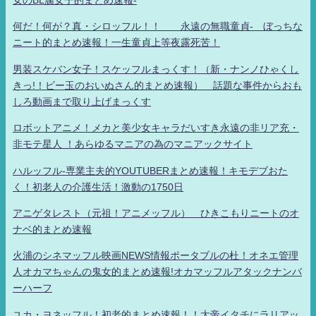
何だ！何が？真・シロッフル！！ 永遠の無職童貞- ぼっちな
ニート的まとめ速報！一生童貞上等夜露死苦！
男装スケバン女子！スケッフルまっくす！（新・ナンノひゃくし
きっ!！ビー玉のおいぬさん的まとめ速報） 話題な事件からおも
しろ動画まで取り上げまっくす
ロボットアニメ！メカと美少女キャラだいすき永遠の非リア充・
非モテ星人 ！あらゆるマニアの為のマニアックサイト
ハルッフル-専業主夫的YOUTUBERまとめ速報！キモデブおた
く！初老人の介護生活！激動の1750日
アニゲタレスト（元祖！アニメッフル） ひきこもりニートのオ
ナベ的まとめ速報
火浦のシネマッフル映画NEWS情報ポータブルの杜！オネエ管理
人オカマちゃんの鬼女的まとめ速報!オカマッフルアタックナンバ
ーハーフ
ユカ・ヨネッフル！初老的まとめ速報！！大帝イタチにラリアッ