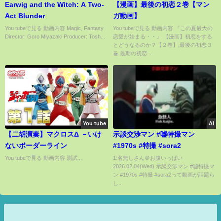
Earwig and the Witch: A Two-
【漫画】最後の初恋２巻【マン
Act Blunder
ガ動画】
You tubeで見る 動画内容 Magic, Fantasy
You tubeで見る 動画内容 『この夏最大の
Director: Goro Miyazaki Producer: Tosh...
恋愛が始まる・・』 【漫画】初恋をする
とどうなるのか？【２巻】,最後の初恋３
巻 最期の初恋...
You tube
AI
【二胡演奏】マクロスΔ －いけ
示談交渉マン #嘘特撮マン
ないボーダーライン
#1970s #特撮 #sora2
You tubeで見る 動画内容 測試...
1:名無しさん＠お腹いっぱい
2026.02.04(Wed) 示談交渉マン #嘘特撮マ
ン #1970s #特撮 #sora2って動画が話題ら
し...