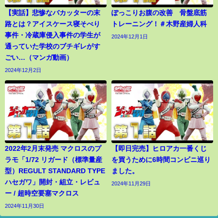
【実話】悲惨なバカッターの末
ぽっこりお腹の改善 骨盤底筋
路とは？アイスケース寝そべり
トレーニング！＃木野産婦人科
事件・冷蔵庫侵入事件の学生が
2024年12月1日
通っていた学校のブチギレがす
ごい…（マンガ動画）
2024年12月2日
2022年2月末発売 マクロスのプ
【即日完売】ヒロアカ一番くじ
ラモ「1/72 リガード（標準量産
を買うために6時間コンビニ巡り
型）REGULT STANDARD TYPE
ました。
ハセガワ」開封・組立・レビュ
2024年11月29日
ー / 超時空要塞マクロス
2024年11月30日