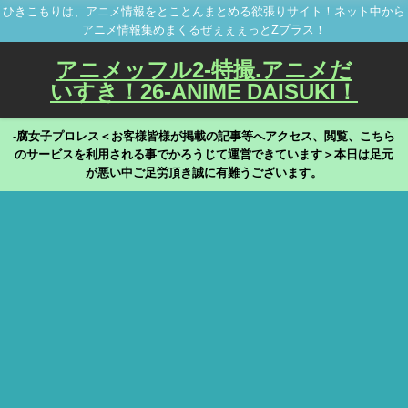
ひきこもりは、アニメ情報をとことんまとめる欲張りサイト！ネット中から
アニメ情報集めまくるぜぇぇぇっとZプラス！
アニメッフル2-特撮.アニメだ
いすき！26-ANIME DAISUKI！
-腐女子プロレス＜お客様皆様が掲載の記事等へアクセス、閲覧、こちら
のサービスを利用される事でかろうじて運営できています＞本日は足元
が悪い中ご足労頂き誠に有難うございます。