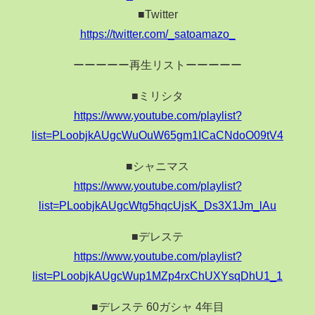
■Twitter
https://twitter.com/_satoamazo_
ーーーーー再生リストーーーーー
■ミリシタ
https://www.youtube.com/playlist?
list=PLoobjkAUgcWuOuW65gm1ICaCNdoO09tV4
■シャニマス
https://www.youtube.com/playlist?
list=PLoobjkAUgcWtg5hqcUjsK_Ds3X1Jm_lAu
■デレステ
https://www.youtube.com/playlist?
list=PLoobjkAUgcWup1MZp4rxChUXYsqDhU1_1
■デレステ 60ガシャ 4年目