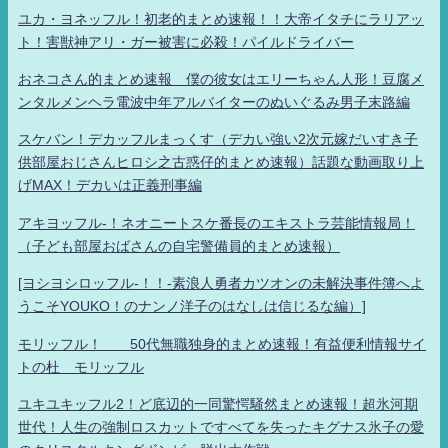
ユカ・ヨネッフル！初老的まとめ速報！！大帝イタチにラリアッ
ト！害獣神アリ・ガー被害に必殺！パイルドライバー
おネコさん的まとめ速報 僕の彼女はエリーちゃん人形！豆腐メ
ンタルメンヘラ電波中年アルバイターのぬいぐるみ男子末路編
スケバン！デカッフルまっくす（デカい強い2次元嫁だいすき子
供部屋おじさんヒロシ之古惑仔的まとめ速報）話題な動画取り上
げMAX！デカいは正義刑事編
アキヨッフル-！ネオニートスケ番長のエキストラ芸能情報局！
（子ども部屋おばさんの自宅警備員的まとめ速報）
[ヨシヨシロッフル-！！-素浪人勇者カツオンの未解決事件簿へよ
うこそYOUKO！のナンノ洋子のはなしは信じるな編）]
モリッフル！ 50代無職独身的まとめ速報！有益便利情報サイ
トの杜 モリッフル
ユキユキッフル2！ど底辺的一同驚愕騒然まとめ速報！超氷河期
世代！人生の強制ロスカットですべてを失ったキグナス氷子の愛