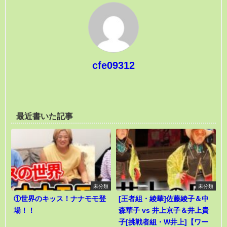
cfe09312
最近書いた記事
未分類
未分類
①世界のキッス！ナナモモ登
[王者組・綾華]佐藤綾子＆中
場！！
森華子 vs 井上京子＆井上貴
子[挑戦者組・W井上]【ワー