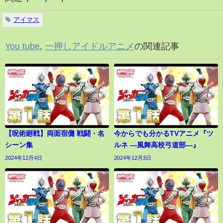
アイマス
You tube
,
一押しアイドルアニメ
の関連記事
【呪術廻戦】両面宿儺 戦闘・名
今からでも分かるTVアニメ『ツ
シーン集
ルネ ―風舞高校弓道部―』
2024年12月4日
2024年12月3日