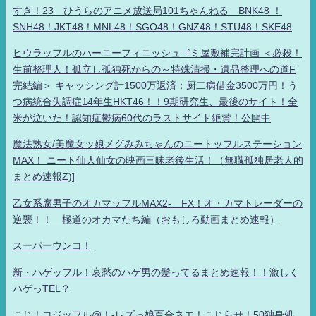
すき！23 ひうらのアニメ放送局101ちゃんねる BNK48 ！
SNH48！JKT48！MNL48！SGO48！GNZ48！STU48！SKE48
ヒウラッフルのハーニーフィニッシュゴミ屋敷補完計画 ＜必殺！
生前整理人！孤立し孤独死からの～特殊清掃・遺品整理への道F
完結編＞ キャッシング計1500万返済：厨二病借金3500万円！う
つ病統合失調症14年生HKT46！！9期研究生、最後のサイト！全
米が泣いた！認知症鬱病60代のラストサイト絶賛！公開中
魔法熟女/美魔女ッ娘メグみみちゃんのニートッフルステーション
MAX！ ニート仙人仙女の映画三昧老後生活！（無職孤独居老人的
まとめ速報Z)]
乙女系腐男子のオカマッフルMAX2- FX！オ・カマトレーダーの
逆襲！！ 極道のオカマたち編（おもしろ動画まとめ速報）
スーパーウンコ！
新・ハゲッフル！哀愁のハゲ男の髪ってるまとめ速報！！激しく
ハゲっTEL？
こじ！コジッフル@！-レズっ娘百合ネエ！こじらせ！50独身処