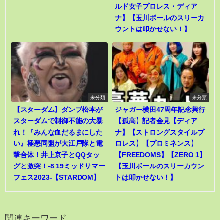
ルド女子プロレス・ディア
ナ】【玉川ボールのスリーカ
ウントは叩かせない！】
未分類
未分類
【スターダム】ダンプ松本が
ジャガー横田47周年記念興行
スターダムで制御不能の大暴
【孤高】記者会見【ディア
れ！『みんな血だるまにした
ナ】【ストロングスタイルプ
い』極悪同盟が大江戸隊と電
ロレス】【プロミネンス】
撃合体！井上京子とQQタッ
【FREEDOMS】【ZERO 1】
グと激突！-8.19ミッドサマー
【玉川ボールのスリーカウン
フェス2023-【STARDOM】
トは叩かせない！】
関連キーワード