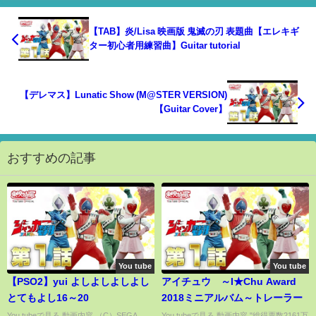
【TAB】炎/Lisa 映画版 鬼滅の刃 表題曲【エレキギ
ター初心者用練習曲】Guitar tutorial
【デレマス】Lunatic Show (M@STER VERSION)
【Guitar Cover】
おすすめの記事
You tube
You tube
【PSO2】yui よしよしよしよし
アイチュウ ～I★Chu Award
とてもよし16～20
2018ミニアルバム～トレーラー
You tubeで見る 動画内容 （C）SEGA
You tubeで見る 動画内容 "総得票数2161万