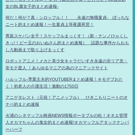
女のBL腐女子的まとめ速報-
何だ！何が？真・シロッフル！！ 永遠の無職童貞- ぼっちな
ニート的まとめ速報！一生童貞上等夜露死苦！
男装スケバン女子！スケッフルまっくす！（新・ナンノひゃくし
きっ!！ビー玉のおいぬさん的まとめ速報） 話題な事件からおも
しろ動画まで取り上げまっくす
ロボットアニメ！メカと美少女キャラだいすき永遠の非リア充・
非モテ星人 ！あらゆるマニアの為のマニアックサイト
ハルッフル-専業主夫的YOUTUBERまとめ速報！キモデブおた
く！初老人の介護生活！激動の1750日
アニゲタレスト（元祖！アニメッフル） ひきこもりニートのオ
ナベ的まとめ速報
火浦のシネマッフル映画NEWS情報ポータブルの杜！オネエ管理
人オカマちゃんの鬼女的まとめ速報!オカマッフルアタックナンバ
ーハーフ