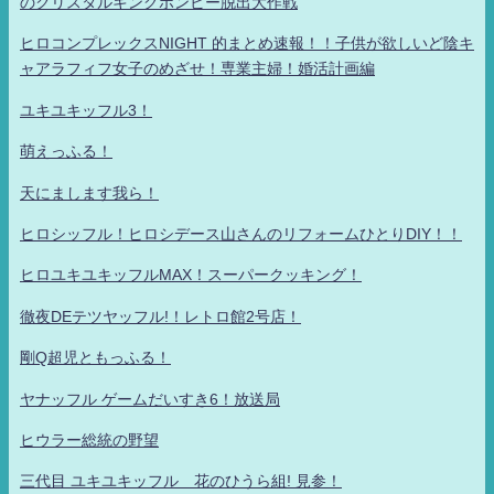
のクリスタルキングボンビー脱出大作戦
ヒロコンプレックスNIGHT 的まとめ速報！！子供が欲しいど陰キ
ャアラフィフ女子のめざせ！専業主婦！婚活計画編
ユキユキッフル3！
萌えっふる！
天にまします我ら！
ヒロシッフル！ヒロシデース山さんのリフォームひとりDIY！！
ヒロユキユキッフルMAX！スーパークッキング！
徹夜DEテツヤッフル!！レトロ館2号店！
剛Q超児ともっふる！
ヤナッフル ゲームだいすき6！放送局
ヒウラー総統の野望
三代目 ユキユキッフル 花のひうら組! 見参！