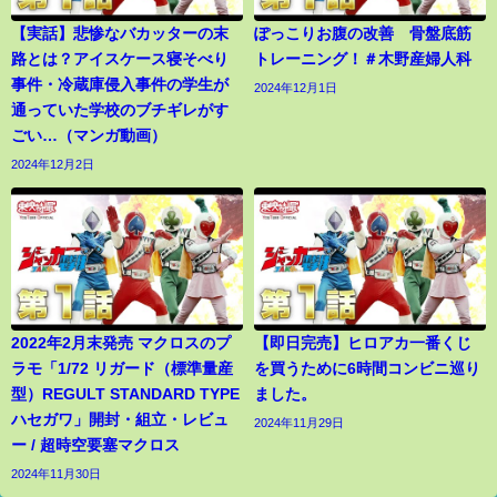
【実話】悲惨なバカッターの末
ぽっこりお腹の改善 骨盤底筋
路とは？アイスケース寝そべり
トレーニング！＃木野産婦人科
事件・冷蔵庫侵入事件の学生が
2024年12月1日
通っていた学校のブチギレがす
ごい…（マンガ動画）
2024年12月2日
2022年2月末発売 マクロスのプ
【即日完売】ヒロアカ一番くじ
ラモ「1/72 リガード（標準量産
を買うために6時間コンビニ巡り
型）REGULT STANDARD TYPE
ました。
ハセガワ」開封・組立・レビュ
2024年11月29日
ー / 超時空要塞マクロス
2024年11月30日