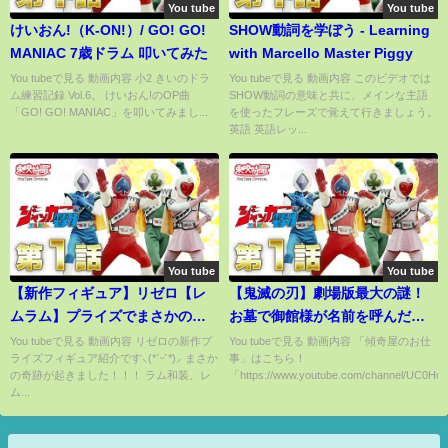
You tube
You tube
けいおん!（K-ON!）/ GO! GO!
SHOW動詞を学ぼう - Learning
MANIAC 7歳ドラム 叩いてみた
with Marcello Master Piggy
You tubeで見る 動画内容 小2 きいのドラ
You tubeで見る 動画内容 このビデオでは
ム練習記録 Vol.6。 けいおん!のOP曲
SHOW動詞の意味と共に、メインな主語
「GO! GO! MANIAC」を叩いてみまし...
を使ったフレーズで覚えて行きましょう。
英語 英語レッ...
You tube
You tube
【新作フィギュア】リゼロ【レ
【鬼滅の刃】劇場版最大の謎！
ムラム】プライズでまさかの奇
お墓で御館様が名前を呼んだ隊
跡が！！！ #rezero #リゼロ
士達の正体について【きめつの
You tubeで見る 動画内容 リゼロの新作プ
You tubeで見る 動画内容 「傾奇屋のお仕
ライズフィギュア紹介です⸜(*ˊᵕˋ*)⸝‬ まさか
事」はこちら！
やいば】
の奇跡が起きました！！！ ラム和装、レ
「https://www.youtube.com/channel/UC0HdH
ム...