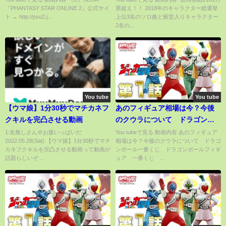
『PHANTASY STAR ONLINE 2』公式サイ
票超え！！ 2018年のキャラクター総選挙
ト → http://pso2.j...
上位3名のソロ曲と殿堂入りキャラクター
2名の...
You tube
You tube
【ウマ娘】1分30秒でマチカネフ
あのフィギュア相場は今？今後
クキルを完凸させる動画
のクウラについて ドラゴンボ
ール一番くじ ドラゴンボール
1:名無しさん＠お腹いっぱいだ
You tubeで見る 動画内容 あのフィギュア
2022.05.28(Sat) 【ウマ娘】1分30秒でマチ
相場は今？今後のクウラについて ドラゴ
フィギュア 一番くじ クウ
カネフクキルを完凸させる動画って動画が
ンボール一番くじ ドラゴンボールフィギ
ラ ブロリー ラストワン ア
話題らしいぞ ...
ュア 一番くじ ...
ミューズメント一番くじ smsp
ドラゴンボール フィギュア