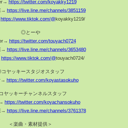
ter→
https://twitter.com/koyakky1219
VE→
https://live.line.me/channels/3851159
→
https://www.tiktok.com/@
koyakky1219/
◎とーや
ter→
https://twitter.com/touyach0724
VE→
https://live.line.me/channels/3653480
→
https://www.tiktok.com/@
touyach0724/
◎コヤッキースタジオスタッフ
er→
https://twitter.com/koyastasokuho
コヤッキーチャンネルスタッフ
r→
https://twitter.com/koyachansokuho
VE→
https://live.line.me/channels/3761378
＜楽曲・素材提供＞