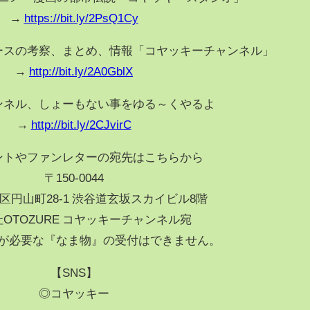
→
https://bit.ly/2PsQ1Cy
ースの考察、まとめ、情報「コヤッキーチャンネル」
→
http://bit.ly/2A0GblX
ンネル、しょーもない事をゆる～くやるよ
→
http://bit.ly/2CJvirC
ントやファンレターの宛先はこちらから
〒150-0044
区円山町28-1 渋谷道玄坂スカイビル8階
OTOZURE コヤッキーチャンネル宛
が必要な『なま物』の受付はできません。
【SNS】
◎コヤッキー