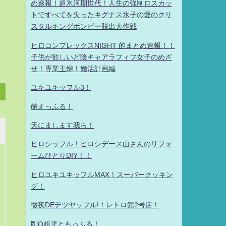
め速報！超氷河期世代！人生の強制ロスカッ
トですべてを失ったキグナス氷子の愛のクリ
スタルキングボンビー脱出大作戦
ヒロコンプレックスNIGHT 的まとめ速報！！
子供が欲しいど陰キャアラフィフ女子のめざ
せ！専業主婦！婚活計画編
ユキユキッフル3！
萌えっふる！
天にまします我ら！
ヒロシッフル！ヒロシデース山さんのリフォ
ームひとりDIY！！
ヒロユキユキッフルMAX！スーパークッキン
グ！
徹夜DEテツヤッフル!！レトロ館2号店！
剛Q超児ともっふる！