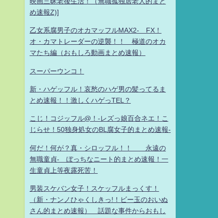
映画三昧老後生活！（無職孤独居老人的まと
め速報Z)]
乙女系腐男子のオカマッフルMAX2- FX！
オ・カマトレーダーの逆襲！！ 極道のオカ
マたち編（おもしろ動画まとめ速報）
スーパーウンコ！
新・ハゲッフル！哀愁のハゲ男の髪ってるま
とめ速報！！激しくハゲっTEL？
こじ！コジッフル@！-レズっ娘百合ネエ！こ
じらせ！50独身処女のBL腐女子的まとめ速報-
何だ！何が？真・シロッフル！！ 永遠の
無職童貞- ぼっちなニート的まとめ速報！一
生童貞上等夜露死苦！
男装スケバン女子！スケッフルまっくす！
（新・ナンノひゃくしきっ!！ビー玉のおいぬ
さん的まとめ速報） 話題な事件からおもし