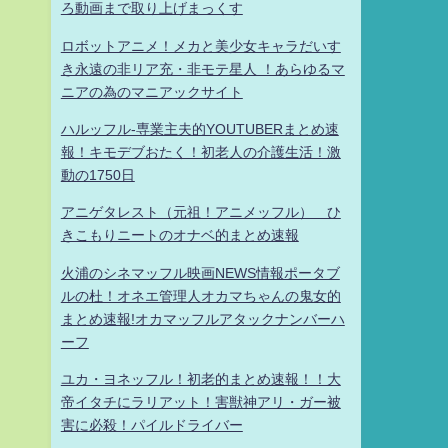
ろ動画まで取り上げまっくす
ロボットアニメ！メカと美少女キャラだいす
き永遠の非リア充・非モテ星人 ！あらゆるマ
ニアの為のマニアックサイト
ハルッフル-専業主夫的YOUTUBERまとめ速
報！キモデブおたく！初老人の介護生活！激
動の1750日
アニゲタレスト（元祖！アニメッフル） ひ
きこもりニートのオナベ的まとめ速報
火浦のシネマッフル映画NEWS情報ポータブ
ルの杜！オネエ管理人オカマちゃんの鬼女的
まとめ速報!オカマッフルアタックナンバーハ
ーフ
ユカ・ヨネッフル！初老的まとめ速報！！大
帝イタチにラリアット！害獣神アリ・ガー被
害に必殺！パイルドライバー