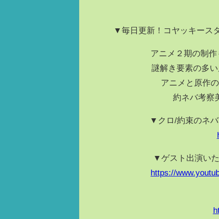
▼毎日更新！コヤッキース
アニメ２期の制作
謎解き要素の多い
アニメと原作の
約ネバ考察
▼クロ/約束のネ
▼ゲスト出演いた
https://www.you
h