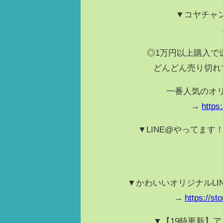
▼コヤチャン
◎1万円以上購入で
どんどん売り切れ
一番人気のオ
→
https
▼LINE@やってます！
▼かわいいオリジナルL
→
https://st
▼【19時更新】