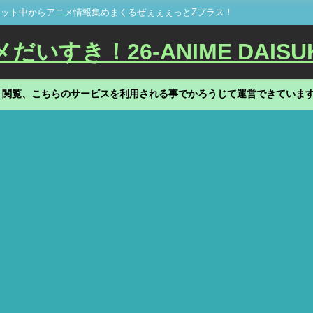
ット中からアニメ情報集めまくるぜぇぇぇっとZプラス！
いすき！26-ANIME DAISU
、閲覧、こちらのサービスを利用される事でかろうじて運営できていま