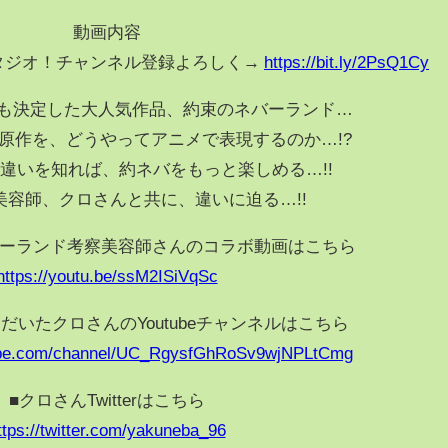
動画内容
タジオ！チャンネル登録よろしく→
https://bit.ly/2PsQ1Cy
も決定した大人気作品、約束のネバーランド…
原作を、どうやってアニメで表現するのか…!?
違いを知れば、約ネバをもっと楽しめる…!!
美容師、クロさんと共に、違いに迫る…!!
バーランド考察美容師さんのコラボ動画はこちら
https://youtu.be/ssM2ISiVqSc
だいたクロさんのYoutubeチャンネルはこちら
tube.com/channel/UC_RgysfGhRoSv9wjNPLtCmg
■クロさんTwitterはこちら
ttps://twitter.com/yakuneba_96