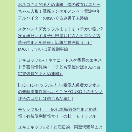
おネコさん的まとめ速報 僕の彼女はエリー
ちゃん人形！豆腐メンタルメンヘラ電波中年
アルバイターのぬいぐるみ男子末路編
スケバン！デカッフルまっくす（デカい強い2
次元嫁だいすき子供部屋おじさんヒロシ之古
惑仔的まとめ速報）話題な動画取り上げ
MAX！デカいは正義刑事編
アキヨッフル-！ネオニートスケ番長のエキス
トラ芸能情報局！（子ども部屋おばさんの自
宅警備員的まとめ速報）
[ヨシヨシロッフル-！！-素浪人勇者カツオン
の未解決事件簿へようこそYOUKO！のナンノ
洋子のはなしは信じるな編）]
モリッフル！ 50代無職独身的まとめ速
報！有益便利情報サイトの杜 モリッフル
ユキユキッフル2！ど底辺的一同驚愕騒然まと