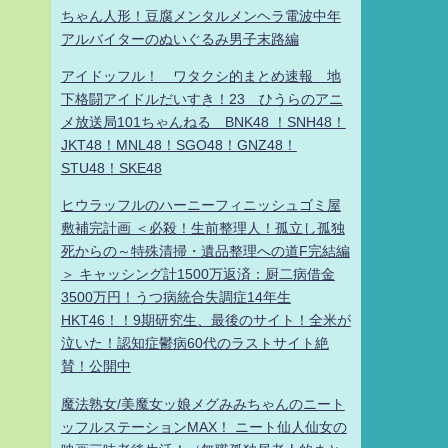
ちゃん人形！豆腐メンタルメンヘラ電波中年
アルバイターのぬいぐるみ男子末路編
アイドッフル！ ワタクシ的まとめ速報 地
下格闘アイドルだいすき！23 ひうらのアニ
メ放送局101ちゃんねる BNK48 ！SNH48！
JKT48！MNL48！SGO48！GNZ48！
STU48！SKE48
ヒウラッフルのハーニーフィニッシュゴミ屋
敷補完計画 ＜必殺！生前整理人！孤立し孤独
死からの～特殊清掃・遺品整理への道F完結編
＞ キャッシング計1500万返済：厨二病借金
3500万円！うつ病統合失調症14年生
HKT46！！9期研究生、最後のサイト！全米が
泣いた！認知症鬱病60代のラストサイト絶
賛！公開中
魔法熟女/美魔女ッ娘メグみみちゃんのニート
ッフルステーションMAX！ ニート仙人仙女の