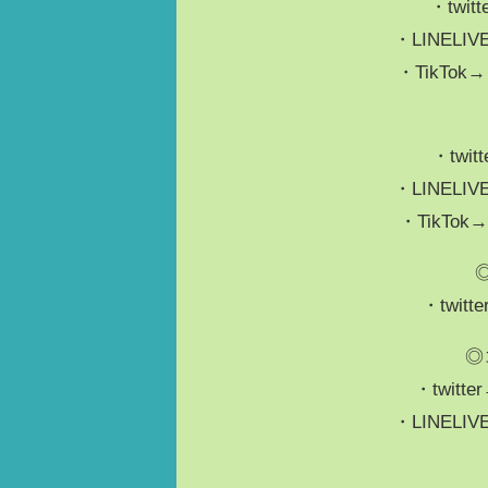
・twit
・LINELI
・TikTok
・twit
・LINELI
・TikTok
・twitt
◎
・twitte
・LINELI