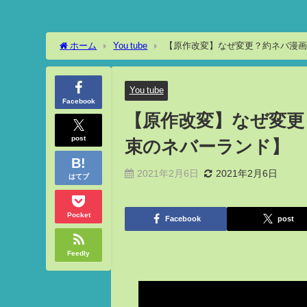
ホーム
You tube
【原作改変】なぜ変更？約ネバ漫画
You tube
Facebook
【原作改変】なぜ変更
post
束のネバーランド】
2021年2月6日
2021年2月6日
はてブ
Pocket
Facebook
post
Feedly