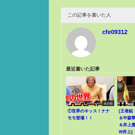
この記事を書いた人
cfe09312
最近書いた記事
未分類
①世界のキッス！ナナ
[王者組
モモ登場！！
＆中森華
＆井上貴
W井上]