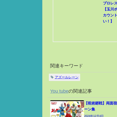
プロレ
【玉川
カウン
い！】
関連キーワード
アズールレーン
You tube
の関連記事
【呪術廻戦】両面宿
ーン集
2024年12月4日