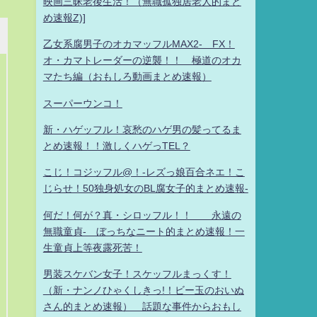
映画三昧老後生活！（無職孤独居老人的まと
め速報Z)]
乙女系腐男子のオカマッフルMAX2- FX！
オ・カマトレーダーの逆襲！！ 極道のオカ
マたち編（おもしろ動画まとめ速報）
スーパーウンコ！
新・ハゲッフル！哀愁のハゲ男の髪ってるま
とめ速報！！激しくハゲっTEL？
こじ！コジッフル@！-レズっ娘百合ネエ！こ
じらせ！50独身処女のBL腐女子的まとめ速報-
何だ！何が？真・シロッフル！！ 永遠の
無職童貞- ぼっちなニート的まとめ速報！一
生童貞上等夜露死苦！
男装スケバン女子！スケッフルまっくす！
（新・ナンノひゃくしきっ!！ビー玉のおいぬ
さん的まとめ速報） 話題な事件からおもし