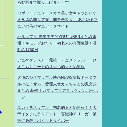
ろ動画まで取り上げまっくす
ロボットアニメ！メカと美少女キャラだいす
き永遠の非リア充・非モテ星人 ！あらゆるマ
ニアの為のマニアックサイト
ハルッフル-専業主夫的YOUTUBERまとめ速
報！キモデブおたく！初老人の介護生活！激
動の1750日
アニゲタレスト（元祖！アニメッフル） ひ
きこもりニートのオナベ的まとめ速報
火浦のシネマッフル映画NEWS情報ポータブ
ルの杜！オネエ管理人オカマちゃんの鬼女的
まとめ速報!オカマッフルアタックナンバーハ
ーフ
ユカ・ヨネッフル！初老的まとめ速報！！大
ル
帝イタチにラリアット！害獣神アリ・ガー被
害に必殺！パイルドライバー