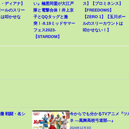
ス・ディアナ】
い』極悪同盟が大江戸
ス】【プロミネンス】
ボールのスリー
隊と電撃合体！井上京
【FREEDOMS】
トは叩かせな
子とQQタッグと激
【ZERO 1】【玉川ボー
突！-8.19ミッドサマー
ルのスリーカウントは
フェス2023-
叩かせない！】
【STARDOM】
儺 戦闘・名シ
今からでも分かるTVアニメ『ツ
ネ ―風舞高校弓道部―』
2024年12月3日