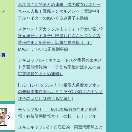
おネコさん的まとめ速報 僕の彼女はエリー
トレ
ちゃん人形！豆腐メンタルメンヘラ電波中年
アルバイターのぬいぐるみ男子末路編
スケバン！デカッフルまっくす（デカい強い2
次元嫁だいすき子供部屋おじさんヒロシ之古
惑仔的まとめ速報）話題な動画取り上げ
MAX！デカいは正義刑事編
を買
アキヨッフル-！ネオニートスケ番長のエキス
トラ芸能情報局！（子ども部屋おばさんの自
宅警備員的まとめ速報）
[ヨシヨシロッフル-！！-素浪人勇者カツオン
の未解決事件簿へようこそYOUKO！のナンノ
洋子のはなしは信じるな編）]
モリッフル！ 50代無職独身的まとめ速
報！有益便利情報サイトの杜 モリッフル
ユキユキッフル2！ど底辺的一同驚愕騒然まと