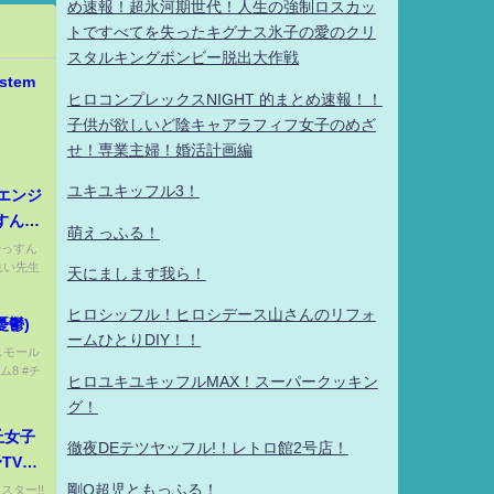
め速報！超氷河期世代！人生の強制ロスカッ
トですべてを失ったキグナス氷子の愛のクリ
スタルキングボンビー脱出大作戦
stem
ヒロコンプレックスNIGHT 的まとめ速報！！
子供が欲しいど陰キャアラフィフ女子のめざ
せ！専業主婦！婚活計画編
ユキユキッフル3！
エンジ
すんと
萌えっふる！
やっすん
れい先生
天にまします我ら！
ヒロシッフル！ヒロシデース山さんのリフォ
憂鬱)
ームひとりDIY！！
#スモール
ム8 #チ
ヒロユキユキッフルMAX！スーパークッキン
グ！
丘女子
徹夜DEテツヤッフル!！レトロ館2号店！
TVア
」第3
剛Q超児ともっふる！
スター!!