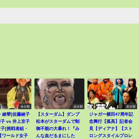
未分類
未分類
未分類
・綾華]佐藤綾子
【スターダム】ダンプ
ジャガー横田47周年記
子 vs 井上京子
松本がスターダムで制
念興行【孤高】記者会
子[挑戦者組・
御不能の大暴れ！『み
見【ディアナ】【スト
【ワールド女子
んな血だるまにした
ロングスタイルプロレ