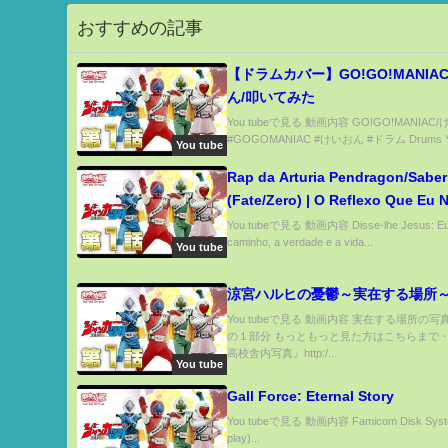
おすすめの記事
【ドラムカバー】GO!GO!MANIA
ん/叩いてみた
You tubeで見る 動画内容 GO!GO!MANIAC
#GOGOMANIAC #けいおん #ドラム Drums YU
You tube
Rap da Arturia Pendragon/Saber
(Fate/Zero) | O Reflexo Que Eu 
Queria Ser - Thelfos
You tubeで見る 動画内容 Disse-lhe Jesus: Eu
caminho, a verdade e a vida...
You tube
涼宮ハルヒの憂鬱～実在する場所
You tubeで見る 動画内容 実在する場所の写
の１部分 もっともっと見た方はこちらまで・
高校舎内写真』http:/...
You tube
Gall Force: Eternal Story
You tubeで見る 動画内容 Famicom Disk Syste
play)...