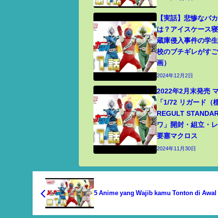
【実話】悲惨なバ
は？アイスケース
蔵庫侵入事件の学
校のブチギレがす
画）
2024年12月2日
2022年2月末発売
「1/72 リガード
REGULT STANDA
ワ」開封・組立・レビ
要塞マクロス
2024年11月30日
5 Anime yang Wajib kamu Tonton di Awal