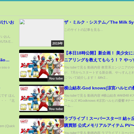
C/けいお
ザ・ミルク・システム／The Milk Sy
このサイトの記事を見る...
/けいおん
TA E...
2019年
【本日18時公開】新企画！ 美少女に
Não
ニアリングを教えてもらう！？ やっ
れい先生、概要紹介！！
 sou o
You tubeで見る 動画内容 教育系エンジニアの
が、7月からスタートする新企画、やっすんと
について紹介します！ &#x2...
You tube
～
横山結衣-God knows(涼宮ハルヒの
真です ほん
You tubeで見る 動画内容 #横山結衣 #AKB48 
・・ 『北
ワールズ #Godknows #涼宮ハルヒの憂鬱 #チー
ーム...
You tube
ラブライブ！スーパースター!! 結ヶ
購買部 公式メモリアルアイテム PV〜
m (Quick
ニメ「ラブライブ！スーパースター!!
You tubeで見る 動画内容 ラブライブ！スーパー