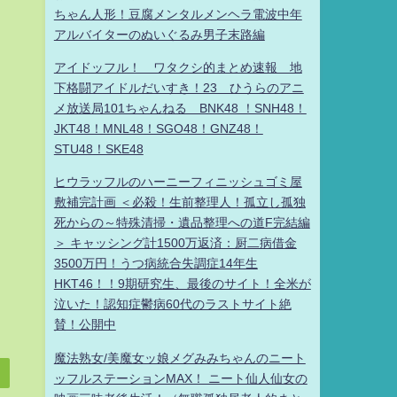
ちゃん人形！豆腐メンタルメンヘラ電波中年
アルバイターのぬいぐるみ男子末路編
アイドッフル！ ワタクシ的まとめ速報 地
下格闘アイドルだいすき！23 ひうらのアニ
メ放送局101ちゃんねる BNK48 ！SNH48！
JKT48！MNL48！SGO48！GNZ48！
STU48！SKE48
ヒウラッフルのハーニーフィニッシュゴミ屋
敷補完計画 ＜必殺！生前整理人！孤立し孤独
死からの～特殊清掃・遺品整理への道F完結編
＞ キャッシング計1500万返済：厨二病借金
3500万円！うつ病統合失調症14年生
HKT46！！9期研究生、最後のサイト！全米が
泣いた！認知症鬱病60代のラストサイト絶
賛！公開中
魔法熟女/美魔女ッ娘メグみみちゃんのニート
ッフルステーションMAX！ ニート仙人仙女の