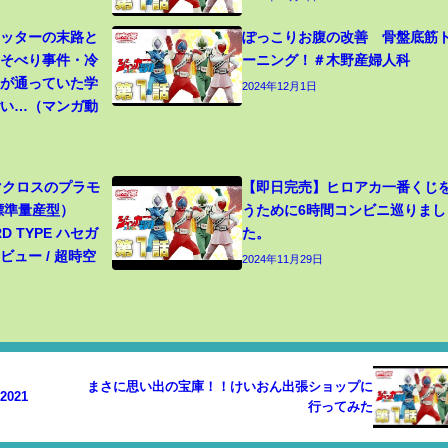
カッターの末路と
ぽっこりお腹の改善 骨盤底筋
寝そべり事件・冷
ーニング！＃木野産婦人科
生が通っていた学
2024年12月1日
ごい…（マンガ動
 マクロスのプラモ
【即日完売】ヒロアカ一番くじ
（標準量産型）
うために6時間コンビニ巡りまし
RD TYPE ハセガ
た。
ュー / 超時空
2024年11月29日
まさに思い出の宝庫！！けいおん出張ショップに
 2021
行ってみた