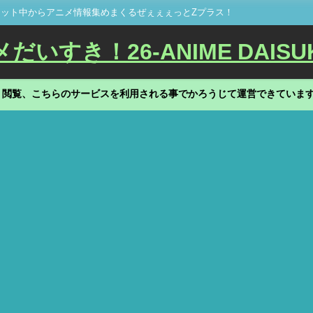
ット中からアニメ情報集めまくるぜぇぇぇっとZプラス！
いすき！26-ANIME DAISU
、閲覧、こちらのサービスを利用される事でかろうじて運営できていま