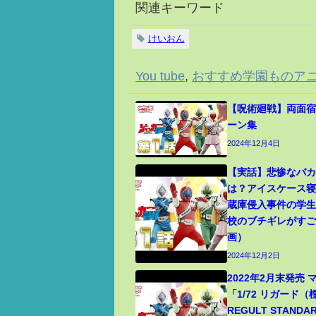
関連キーワード
けいおん
You tube
,
おすすめ学園ものア
【呪術廻戦】両面宿
ーン集
2024年12月4日
【実話】悲惨なバ
は？アイスケース
蔵庫侵入事件の学
校のブチギレがす
画）
2024年12月2日
2022年2月末発売
「1/72 リガード
REGULT STANDA