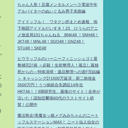
ちゃん人形！豆腐メンタルメンヘラ電波中年
アルバイターのぬいぐるみ男子末路編
し
アイドッフル！ ワタクシ的まとめ速報 地
下格闘アイドルだいすき！23 ひうらのアニ
メ放送局101ちゃんねる BNK48 ！SNH48！
JKT48！MNL48！SGO48！GNZ48！
一
STU48！SKE48
か
ヒウラッフルのハーニーフィニッシュゴミ屋
敷補完計画 ＜必殺！生前整理人！孤立し孤独
死からの～特殊清掃・遺品整理への道F完結編
じ
＞ キャッシング計1500万返済：厨二病借金
力
3500万円！うつ病統合失調症14年生
HKT46！！9期研究生、最後のサイト！全米が
っ
泣いた！認知症鬱病60代のラストサイト絶
賛！公開中
り
魔法熟女/美魔女ッ娘メグみみちゃんのニート
ッフルステーションMAX！ ニート仙人仙女の