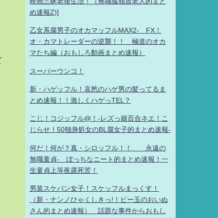
映画三昧老後生活！（無職孤独居老人的まと
め速報Z)]
乙女系腐男子のオカマッフルMAX2- FX！
オ・カマトレーダーの逆襲！！ 極道のオカ
マたち編（おもしろ動画まとめ速報）
て
スーパーウンコ！
新・ハゲッフル！哀愁のハゲ男の髪ってるま
とめ速報！！激しくハゲっTEL？
こじ！コジッフル@！-レズっ娘百合ネエ！こ
じらせ！50独身処女のBL腐女子的まとめ速報-
何だ！何が？真・シロッフル！！ 永遠の
無職童貞- ぼっちなニート的まとめ速報！一
生童貞上等夜露死苦！
男装スケバン女子！スケッフルまっくす！
（新・ナンノひゃくしきっ!！ビー玉のおいぬ
さん的まとめ速報） 話題な事件からおもし