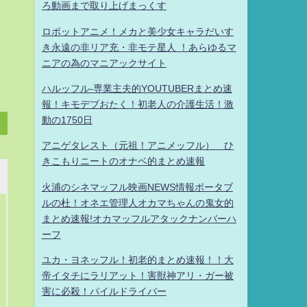
ろ動画まで取り上げまっくす
ロボットアニメ！メカと美少女キャラだいす
き永遠の非リア充・非モテ星人 ！あらゆるマ
ニアの為のマニアックサイト
ハルッフル-専業主夫的YOUTUBERまとめ速
報！キモデブおたく！初老人の介護生活！激
動の1750日
アニゲタレスト（元祖！アニメッフル） ひ
きこもりニートのオナベ的まとめ速報
火浦のシネマッフル映画NEWS情報ポータブ
ルの杜！オネエ管理人オカマちゃんの鬼女的
まとめ速報!オカマッフルアタックナンバーハ
ーフ
ユカ・ヨネッフル！初老的まとめ速報！！大
帝イタチにラリアット！害獣神アリ・ガー被
害に必殺！パイルドライバー