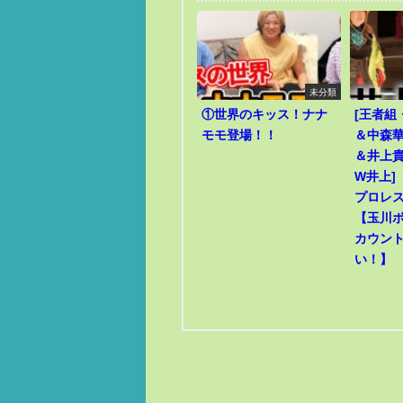
未分類
①世界のキッス！ナナ
[王者組
モモ登場！！
＆中森華
＆井上貴
W井上]
プロレ
【玉川
カウン
い！】