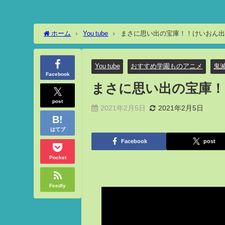
ホーム
You tube
まさに思い出の宝庫！！けいおん出
You tube
おすすめ学園ものアニメ
鬼
Facebook
まさに思い出の宝庫
post
2021年2月5日
2021年2月5日
はてブ
Facebook
post
Pocket
Feedly