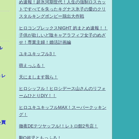
め速報！超氷河期世代！人生の強制ロスカッ
トですべてを失ったキグナス氷子の愛のクリ
スタルキングボンビー脱出大作戦
ヒロコンプレックスNIGHT 的まとめ速報！！
子供が欲しいど陰キャアラフィフ女子のめざ
せ！専業主婦！婚活計画編
ル
ユキユキッフル3！
萌えっふる！
トレ
天にまします我ら！
ヒロシッフル！ヒロシデース山さんのリフォ
ームひとりDIY！！
ヒロユキユキッフルMAX！スーパークッキン
グ！
を買
徹夜DEテツヤッフル!！レトロ館2号店！
剛Q超児ともっふる！