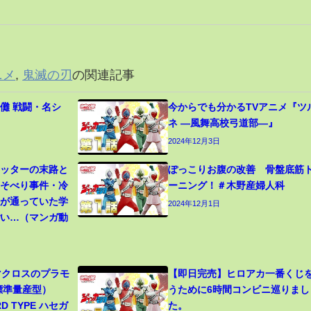
ニメ
,
鬼滅の刃
の関連記事
儺 戦闘・名シ
今からでも分かるTVアニメ『ツ
ネ ―風舞高校弓道部―』
2024年12月3日
カッターの末路と
ぽっこりお腹の改善 骨盤底筋
寝そべり事件・冷
ーニング！＃木野産婦人科
生が通っていた学
2024年12月1日
ごい…（マンガ動
 マクロスのプラモ
【即日完売】ヒロアカ一番くじ
（標準量産型）
うために6時間コンビニ巡りまし
RD TYPE ハセガ
た。