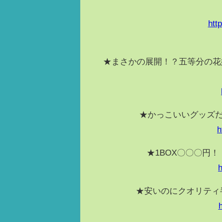
htt
★まさかの展開！？五等分の花
★かっこいいグッズだ
h
★1BOX〇〇〇円
★安いのにクオリティ