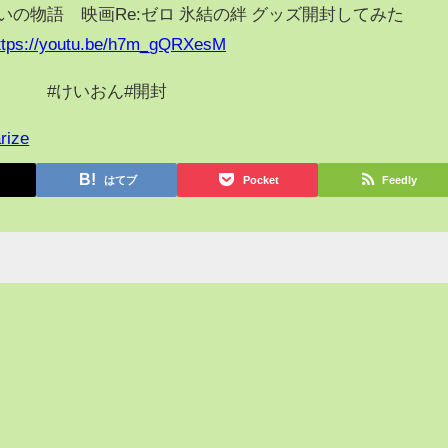
の物語 映画Re:ゼロ 氷結の絆 グッズ開封してみた
ttps://youtu.be/h7m_gQRXesM
#けいおん#開封
rize
はてブ
Pocket
Feedly