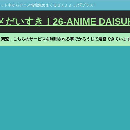
ット中からアニメ情報集めまくるぜぇぇぇっとZプラス！
いすき！26-ANIME DAISU
、閲覧、こちらのサービスを利用される事でかろうじて運営できていま