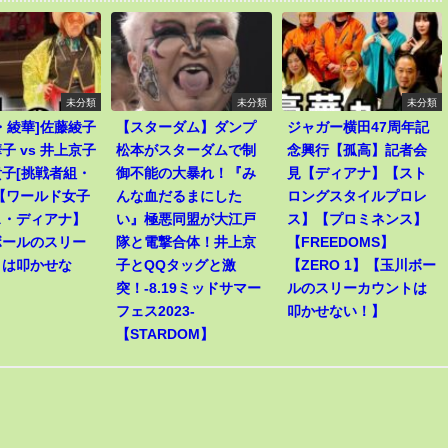
未分類
未分類
未分類
・綾華]佐藤綾子
【スターダム】ダンプ
ジャガー横田47周年記
子 vs 井上京子
松本がスターダムで制
念興行【孤高】記者会
子[挑戦者組・
御不能の大暴れ！『み
見【ディアナ】【スト
【ワールド女子
んな血だるまにした
ロングスタイルプロレ
ス・ディアナ】
い』極悪同盟が大江戸
ス】【プロミネンス】
ボールのスリー
隊と電撃合体！井上京
【FREEDOMS】
トは叩かせな
子とQQタッグと激
【ZERO 1】【玉川ボー
突！-8.19ミッドサマー
ルのスリーカウントは
フェス2023-
叩かせない！】
【STARDOM】