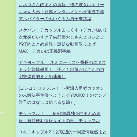
おネコさん的まとめ速報 僕の彼女はエリー
ちゃん人形！豆腐メンタルメンヘラ電波中年
アルバイターのぬいぐるみ男子末路編
スケバン！デカッフルまっくす（デカい強い2
次元嫁だいすき子供部屋おじさんヒロシ之古
惑仔的まとめ速報）話題な動画取り上げ
MAX！デカいは正義刑事編
アキヨッフル-！ネオニートスケ番長のエキス
トラ芸能情報局！（子ども部屋おばさんの自
宅警備員的まとめ速報）
[ヨシヨシロッフル-！！-素浪人勇者カツオン
の未解決事件簿へようこそYOUKO！のナンノ
洋子のはなしは信じるな編）]
モリッフル！ 50代無職独身的まとめ速
報！有益便利情報サイトの杜 モリッフル
ユキユキッフル2！ど底辺的一同驚愕騒然まと