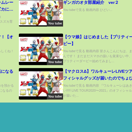
ームレー
ギンガのオタ部屋紹介 ver２
ズカに勝
You tubeで見る 動画内容 ひどい...
論
レンススズカ育
You tube
す！【オ
【ウマ娘】はじめました【プリティ
ビー】
よろしくね！
You tubeで見る 動画内容 皆さんこんにちは、
んです！ まだまだスマホの扱いも覚束ない中
プリティーダービー始めてみまし...
You tube
活になる
【マクロスΔ】ワルキューレLIVEツ
フィシャルグッズが届いたのでちょ
紹介！！！
の命を預かる
You tubeで見る 動画内容 『ワルキューレはあ
活になるの
い!!!!! LIVE TOUR2020〜2021』のオフィシ
が届いた...
You tube