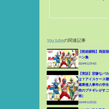
You tube
の関連記事
【呪術廻戦】両面宿
ーン集
2024年12月4日
【実話】悲惨なバ
は？アイスケース
蔵庫侵入事件の学
校のブチギレがす
画）
2024年12月2日