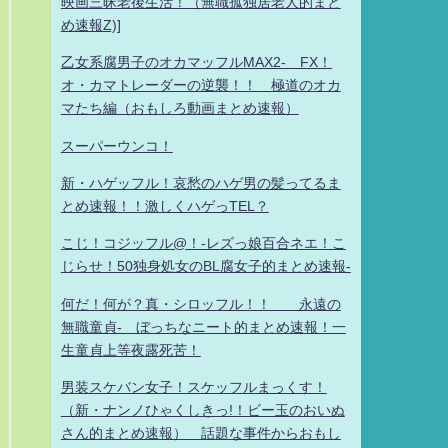
映画三昧老後生活！（無職孤独居老人的まと
め速報Z)]
乙女系腐男子のオカマッフルMAX2- FX！
オ・カマトレーダーの逆襲！！ 極道のオカ
マたち編（おもしろ動画まとめ速報）
スーパーウンコ！
新・ハゲッフル！哀愁のハゲ男の髪ってるま
とめ速報！！激しくハゲっTEL？
こじ！コジッフル@！-レズっ娘百合ネエ！こ
じらせ！50独身処女のBL腐女子的まとめ速報-
何だ！何が？真・シロッフル！！ 永遠の
無職童貞- ぼっちなニート的まとめ速報！一
生童貞上等夜露死苦！
男装スケバン女子！スケッフルまっくす！
（新・ナンノひゃくしきっ!！ビー玉のおいぬ
さん的まとめ速報） 話題な事件からおもし