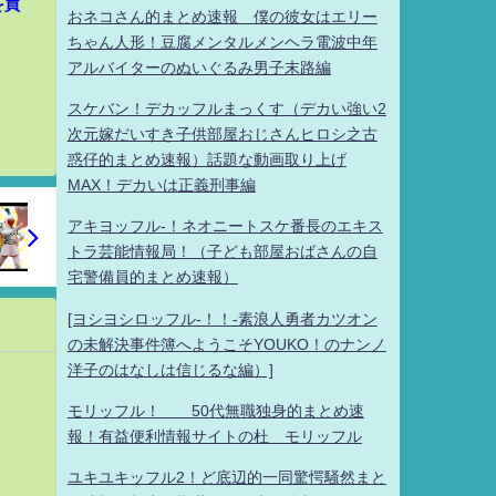
を買
おネコさん的まとめ速報 僕の彼女はエリー
ちゃん人形！豆腐メンタルメンヘラ電波中年
アルバイターのぬいぐるみ男子末路編
スケバン！デカッフルまっくす（デカい強い2
次元嫁だいすき子供部屋おじさんヒロシ之古
惑仔的まとめ速報）話題な動画取り上げ
MAX！デカいは正義刑事編
アキヨッフル-！ネオニートスケ番長のエキス
トラ芸能情報局！（子ども部屋おばさんの自
宅警備員的まとめ速報）
[ヨシヨシロッフル-！！-素浪人勇者カツオン
の未解決事件簿へようこそYOUKO！のナンノ
洋子のはなしは信じるな編）]
モリッフル！ 50代無職独身的まとめ速
報！有益便利情報サイトの杜 モリッフル
ユキユキッフル2！ど底辺的一同驚愕騒然まと