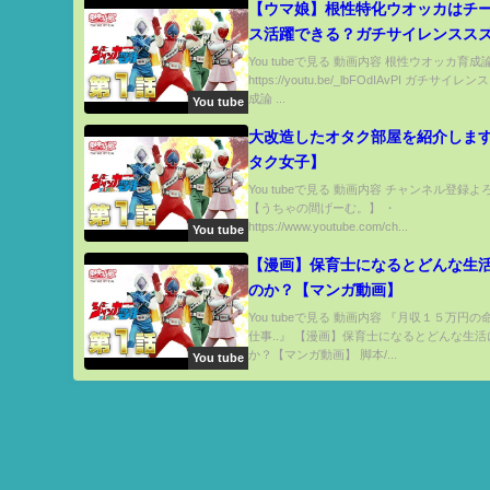
【ウマ娘】根性特化ウオッカはチ
ス活躍できる？ガチサイレンスス
てるのか？【ウマ娘検証#2】
You tubeで見る 動画内容 根性ウオッカ育成
https://youtu.be/_lbFOdIAvPI ガチサイ
成論 ...
You tube
大改造したオタク部屋を紹介しま
タク女子】
You tubeで見る 動画内容 チャンネル登録
【うちゃの間げーむ。】 ・
https://www.youtube.com/ch...
You tube
【漫画】保育士になるとどんな生
のか？【マンガ動画】
You tubeで見る 動画内容 『月収１５万円
仕事..』 【漫画】保育士になるとどんな生
か？【マンガ動画】 脚本/...
You tube