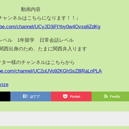
動画内容
チャンネルはこちらになります！！↓
tube.com/channel/UCyJD3iFtYoy0w4Ovsq6ZdKg
レベル 1年留学 日常会話レベル
関西出身のため、たまに関西弁入ります
クター様のチャンネルはこちらから
tube.com/channel/UC2uUVo92KGhSsZ8lRaLnPLA
rize
はてブ
Pocket
Feedly