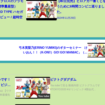
 マクロスのプラモ
【即日完売】ヒロアカ一番くじ
（標準量産型）
うために6時間コンビニ巡りまし
RD TYPE ハセガ
た。
ュー / 超時空
2024年11月29日
弓木英梨乃(ERINO YUMIKI)のギターセミナー け
いおん！！（K-ON!!）GO! GO! MANIAC」（ゴ
ー・ゴー・マニアック）
ルです！
ピクトグダグダム
ノビジン
You tubeで見る 動画内容 ピクトグラムです
#TOKYO2020 #オリンピック #開会式...
ぜ必須な
hu) 【ウマ
杯最優先
場の鬼ど
You tube
/編成】