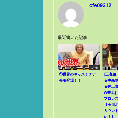
cfe09312
最近書いた記事
未分類
①世界のキッス！ナナ
[王者組
モモ登場！！
＆中森華
＆井上貴
W井上]
プロレ
【玉川
カウン
い！】