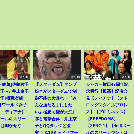
未分類
未分類
未分類
・綾華]佐藤綾子
【スターダム】ダンプ
ジャガー横田47周年記
子 vs 井上京子
松本がスターダムで制
念興行【孤高】記者会
子[挑戦者組・
御不能の大暴れ！『み
見【ディアナ】【スト
【ワールド女子
んな血だるまにした
ロングスタイルプロレ
ス・ディアナ】
い』極悪同盟が大江戸
ス】【プロミネンス】
ボールのスリー
隊と電撃合体！井上京
【FREEDOMS】
トは叩かせな
子とQQタッグと激
【ZERO 1】【玉川ボー
突！-8.19ミッドサマー
ルのスリーカウントは