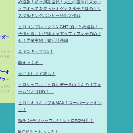
め速報！超氷河期世代！人生の強制ロスカッ
トですべてを失ったキグナス氷子の愛のクリ
スタルキングボンビー脱出大作戦
ヒロコンプレックスNIGHT 的まとめ速報！！
子供が欲しいど陰キャアラフィフ女子のめざ
ーダー
せ！専業主婦！婚活計画編
ユキユキッフル3！
まっちゃ
、ウマ娘
萌えっふる！
アーオ
天にまします我ら！
びっと
ヒロシッフル！ヒロシデース山さんのリフォ
きらめな
ャルグッズ
ームひとりDIY！！
ヒロユキユキッフルMAX！スーパークッキン
グ！
徹夜DEテツヤッフル!！レトロ館2号店！
剛Q超児ともっふる！