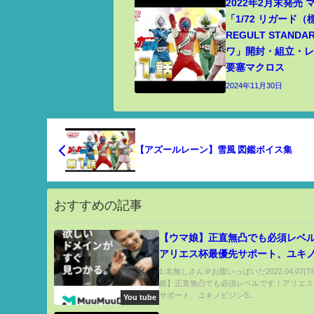
2022年2月末発売
「1/72 リガード
REGULT STANDA
ワ」開封・組立・レビ
要塞マクロス
2024年11月30日
【アズールレーン】雪風 図鑑ボイス集
おすすめの記事
【ウマ娘】正直無凸でも必須レベ
アリエス杯最優先サポート、ユキ
SSR徹底解説します！無凸でもな
1:名無しさん＠お腹いっぱいだ2022.04.07(T
娘】正直無凸でも必須レベルです！アリエス
のか、ノンストップガールと良バ
サポート、ユキノビジンS...
You tube
っちが優先？【ノンストップガール