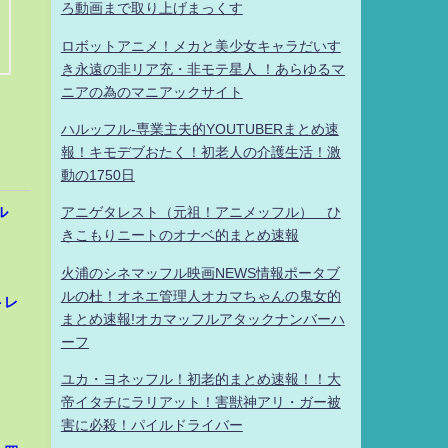
ろ動画まで取り上げまっくす
ロボットアニメ！メカと美少女キャラだいす
き永遠の非リア充・非モテ星人 ！あらゆるマ
ニアの為のマニアックサイト
ハルッフル-専業主夫的YOUTUBERまとめ速
報！キモデブおたく！初老人の介護生活！激
動の1750日
ル
アニゲタレスト（元祖！アニメッフル） ひ
きこもりニートのオナベ的まとめ速報
火浦のシネマッフル映画NEWS情報ポータブ
ルの杜！オネエ管理人オカマちゃんの鬼女的
トレ
まとめ速報!オカマッフルアタックナンバーハ
ーフ
ユカ・ヨネッフル！初老的まとめ速報！！大
帝イタチにラリアット！害獣神アリ・ガー被
害に必殺！パイルドライバー