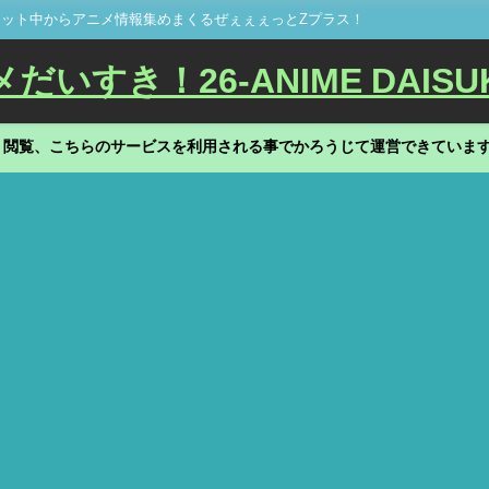
ット中からアニメ情報集めまくるぜぇぇぇっとZプラス！
いすき！26-ANIME DAISU
、閲覧、こちらのサービスを利用される事でかろうじて運営できていま