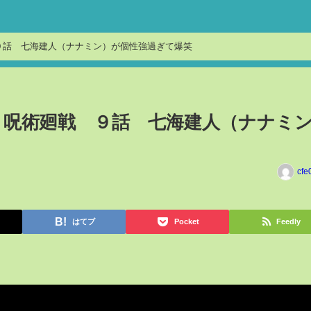
９話 七海建人（ナナミン）が個性強過ぎて爆笑
】呪術廻戦 ９話 七海建人（ナナミ
cfe
はてブ
Pocket
Feedly