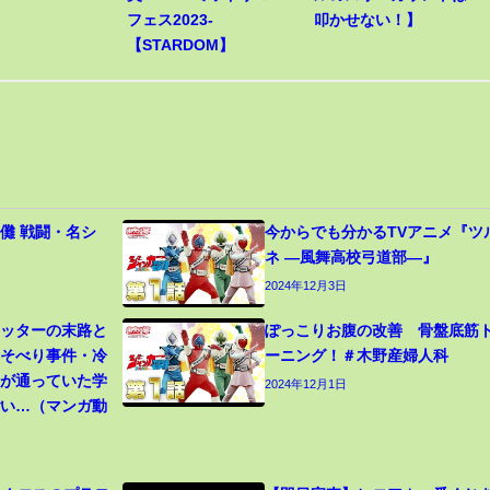
フェス2023-
叩かせない！】
【STARDOM】
儺 戦闘・名シ
今からでも分かるTVアニメ『ツ
ネ ―風舞高校弓道部―』
2024年12月3日
カッターの末路と
ぽっこりお腹の改善 骨盤底筋
寝そべり事件・冷
ーニング！＃木野産婦人科
生が通っていた学
2024年12月1日
ごい…（マンガ動