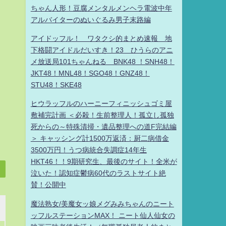
ちゃん人形！豆腐メンタルメンヘラ電波中年
アルバイターのぬいぐるみ男子末路編
アイドッフル！ ワタクシ的まとめ速報 地
下格闘アイドルだいすき！23 ひうらのアニ
メ放送局101ちゃんねる BNK48 ！SNH48！
JKT48！MNL48！SGO48！GNZ48！
STU48！SKE48
ヒウラッフルのハーニーフィニッシュゴミ屋
敷補完計画 ＜必殺！生前整理人！孤立し孤独
死からの～特殊清掃・遺品整理への道F完結編
＞ キャッシング計1500万返済：厨二病借金
3500万円！うつ病統合失調症14年生
HKT46！！9期研究生、最後のサイト！全米が
泣いた！認知症鬱病60代のラストサイト絶
賛！公開中
魔法熟女/美魔女ッ娘メグみみちゃんのニート
ッフルステーションMAX！ ニート仙人仙女の