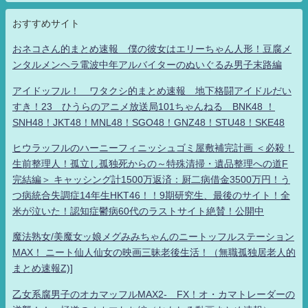
おすすめサイト
おネコさん的まとめ速報 僕の彼女はエリーちゃん人形！豆腐メ
ンタルメンヘラ電波中年アルバイターのぬいぐるみ男子末路編
アイドッフル！ ワタクシ的まとめ速報 地下格闘アイドルだい
すき！23 ひうらのアニメ放送局101ちゃんねる BNK48 ！
SNH48！JKT48！MNL48！SGO48！GNZ48！STU48！SKE48
ヒウラッフルのハーニーフィニッシュゴミ屋敷補完計画 ＜必殺！
生前整理人！孤立し孤独死からの～特殊清掃・遺品整理への道F
完結編＞ キャッシング計1500万返済：厨二病借金3500万円！う
つ病統合失調症14年生HKT46！！9期研究生、最後のサイト！全
米が泣いた！認知症鬱病60代のラストサイト絶賛！公開中
魔法熟女/美魔女ッ娘メグみみちゃんのニートッフルステーション
MAX！ ニート仙人仙女の映画三昧老後生活！（無職孤独居老人的
まとめ速報Z)]
乙女系腐男子のオカマッフルMAX2- FX！オ・カマトレーダーの