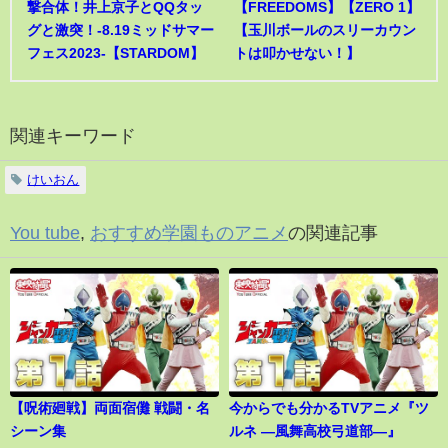
撃合体！井上京子とQQタッ
【FREEDOMS】【ZERO 1】
グと激突！-8.19ミッドサマー
【玉川ボールのスリーカウン
フェス2023-【STARDOM】
トは叩かせない！】
関連キーワード
けいおん
You tube
,
おすすめ学園ものアニメ
の関連記事
【呪術廻戦】両面宿儺 戦闘・名
今からでも分かるTVアニメ『ツ
シーン集
ルネ ―風舞高校弓道部―』