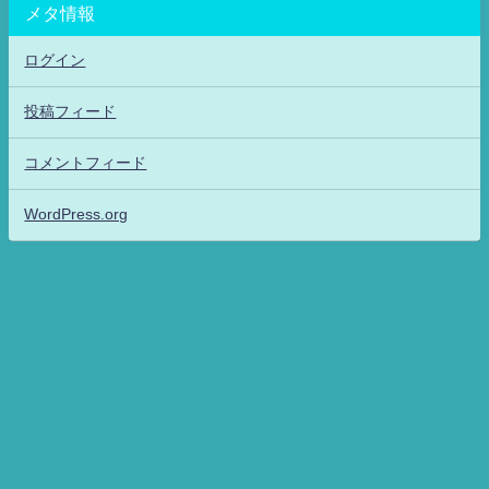
メタ情報
ログイン
投稿フィード
コメントフィード
WordPress.org
アニメッフル2-特撮.アニメだいすき！26-ANIME DAISUKI！ All Rights
Reserved.