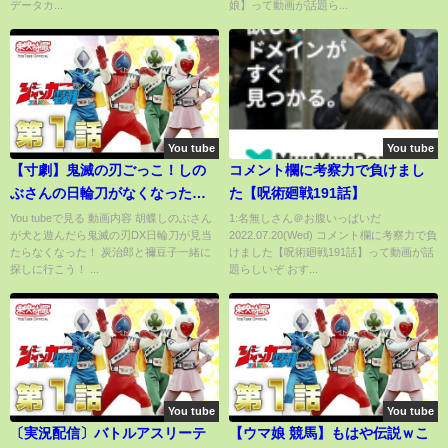
データカ...
娘】って動画が話題ら...
③
You tube
You tube
【寸劇】鬼滅の刃ごっこ！しの
コメント欄に考察力で負けまし
ぶさんの日輪刀がなくなった！ -
た【呪術廻戦191話】
はねまりチャンネル
You tubeで見る 動画内容 胡蝶しのぶさん
1:名無しさん＠お腹いっぱいだ
が犬と遊んだら鬼滅の刃DX日輪刀が見当
2022.07.20(Wed) コメント欄に考察力で負
たらなくなった！ 炭治郎と禰豆子一緒に
けました【呪術廻戦191話】って動画が話
探しに行こう！ ...
題らしいぞ おす...
You tube
You tube
〔実況配信〕バトルアスリーテ
【ウマ娘 競馬】もはや伝説ｗこ