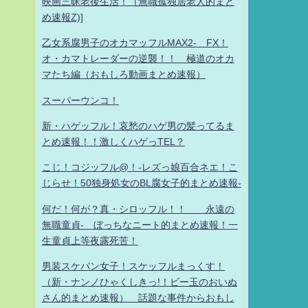
映画三昧老後生活！（無職孤独居老人的まと
め速報Z)]
乙女系腐男子のオカマッフルMAX2- FX！
オ・カマトレーダーの逆襲！！ 極道のオカ
マたち編（おもしろ動画まとめ速報）
スーパーウンコ！
新・ハゲッフル！哀愁のハゲ男の髪ってるま
とめ速報！！激しくハゲっTEL？
こじ！コジッフル@！-レズっ娘百合ネエ！こ
じらせ！50独身処女のBL腐女子的まとめ速報-
何だ！何が？真・シロッフル！！ 永遠の
無職童貞- ぼっちなニート的まとめ速報！一
生童貞上等夜露死苦！
男装スケバン女子！スケッフルまっくす！
（新・ナンノひゃくしきっ!！ビー玉のおいぬ
さん的まとめ速報） 話題な事件からおもし