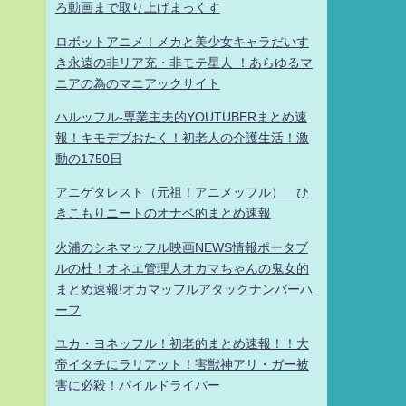
ろ動画まで取り上げまっくす
ロボットアニメ！メカと美少女キャラだいす
き永遠の非リア充・非モテ星人 ！あらゆるマ
ニアの為のマニアックサイト
ハルッフル-専業主夫的YOUTUBERまとめ速
報！キモデブおたく！初老人の介護生活！激
動の1750日
アニゲタレスト（元祖！アニメッフル） ひ
きこもりニートのオナベ的まとめ速報
火浦のシネマッフル映画NEWS情報ポータブ
ルの杜！オネエ管理人オカマちゃんの鬼女的
まとめ速報!オカマッフルアタックナンバーハ
ーフ
ユカ・ヨネッフル！初老的まとめ速報！！大
帝イタチにラリアット！害獣神アリ・ガー被
害に必殺！パイルドライバー