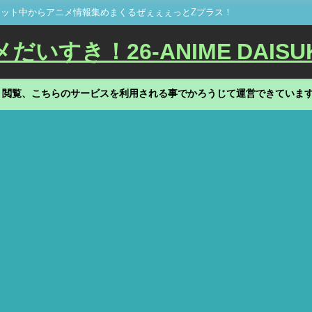
ット中からアニメ情報集めまくるぜぇぇぇっとZプラス！
いすき！26-ANIME DAISU
、閲覧、こちらのサービスを利用される事でかろうじて運営できていま