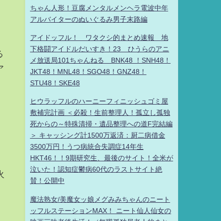
ちゃん人形！豆腐メンタルメンヘラ電波中年
アルバイターのぬいぐるみ男子末路編
アイドッフル！ ワタクシ的まとめ速報 地
下格闘アイドルだいすき！23 ひうらのアニ
る
メ放送局101ちゃんねる BNK48 ！SNH48！
ア
JKT48！MNL48！SGO48！GNZ48！
STU48！SKE48
ヒウラッフルのハーニーフィニッシュゴミ屋
敷補完計画 ＜必殺！生前整理人！孤立し孤独
死からの～特殊清掃・遺品整理への道F完結編
＞ キャッシング計1500万返済：厨二病借金
3500万円！うつ病統合失調症14年生
HKT46！！9期研究生、最後のサイト！全米が
泣いた！認知症鬱病60代のラストサイト絶
火
賛！公開中
魔法熟女/美魔女ッ娘メグみみちゃんのニート
ッフルステーションMAX！ ニート仙人仙女の