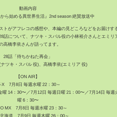
動画内容
から始める異世界生活』2nd season 絶賛放送中
ストがアフレコの感想や、本編の見どころなどをお届けす
28話について、ナツキ・スバル役の小林裕介さんとエミリ
の高橋李依さんが語ってます。
28話「待ちかねた再会」
ナツキ・スバル 役)、高橋李依(エミリア 役)
【ON AIR】
T-X 7月8日 毎週水曜 22：30～
 14：30〜／7月12日 毎週日曜 21：00〜／7月14日 毎週
曜 6：30〜
YO MX 7月8日 毎週水曜 23：30～
北海道 7月9日 毎週木曜 26：00～