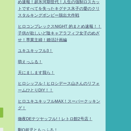
め速報！超氷河期世代！人生の強制ロスカッ
トですべてを失ったキグナス氷子の愛のクリ
スタルキングボンビー脱出大作戦
ヒロコンプレックスNIGHT 的まとめ速報！！
子供が欲しいど陰キャアラフィフ女子のめざ
せ！専業主婦！婚活計画編
ユキユキッフル3！
萌えっふる！
天にまします我ら！
ヒロシッフル！ヒロシデース山さんのリフォ
ームひとりDIY！！
ヒロユキユキッフルMAX！スーパークッキン
グ！
徹夜DEテツヤッフル!！レトロ館2号店！
剛Q超児ともっふる！