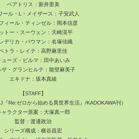
ベアトリス：新井里美
ワール・L・メイザース：子安武人
フィール・ティンゼル：岡本信彦
ットー・スーウェン：天崎滉平
レデリカ・バウマン：名塚佳織
ペトラ・レイテ：高野麻里佳
リューズ・ビルマ：田中あいみ
ルザ・グランヒルテ：能登麻美子
エキドナ：坂本真綾
【STAFF】
『Re:ゼロから始める異世界生活』/KADOKAWA刊）
キャラクター原案：大塚真一郎
監督：渡邊政治
シリーズ構成：横谷昌宏