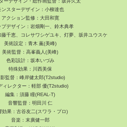
ターデザイン・総作画監督：坂井久太
モンスターデザイン：小柳達也
アクション監修：大田和寛
ップデザイン：岩畑剛一、鈴木典孝
加藤千恵、コレサワシゲユキ、灯夢、坂井ユウスケ
美術設定：青木 薫(美峰)
美術監督：高峯義人(美峰)
色彩設計：坂本いづみ
特殊効果：川西美保
影監督：峰岸健太郎(T2studio)
ディレクター：軽部 優(T2studio)
編集：須藤 瞳(REAL-T)
音響監督：明田川 仁
響効果：古谷友二(スワラ・プロ)
音楽：末廣健一郎