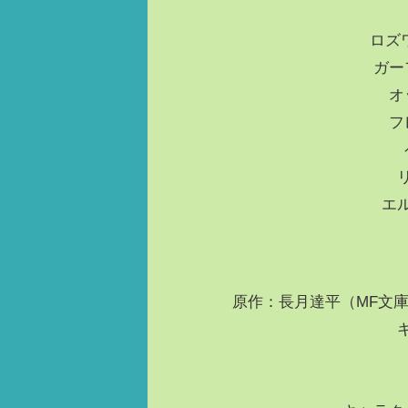
ロズ
ガー
オ
フ
エ
原作：長月達平（MF文庫J