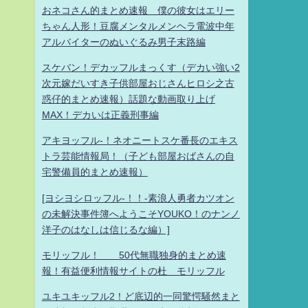
おネコさん的まとめ速報 僕の彼女はエリー
ちゃん人形！豆腐メンタルメンヘラ電波中年
アルバイターのぬいぐるみ男子末路編
スケバン！デカッフルまっくす（デカい強い2
次元嫁だいすき子供部屋おじさんヒロシ之古
惑仔的まとめ速報）話題な動画取り上げ
MAX！デカいは正義刑事編
アキヨッフル-！ネオニートスケ番長のエキス
トラ芸能情報局！（子ども部屋おばさんの自
宅警備員的まとめ速報）
[ヨシヨシロッフル-！！-素浪人勇者カツオン
の未解決事件簿へようこそYOUKO！のナンノ
洋子のはなしは信じるな編）]
モリッフル！ 50代無職独身的まとめ速
報！有益便利情報サイトの杜 モリッフル
ユキユキッフル2！ど底辺的一同驚愕騒然まと