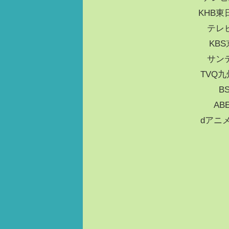
KHB東
テレビ
KBS
サンテ
TVQ九
B
AB
dアニメ