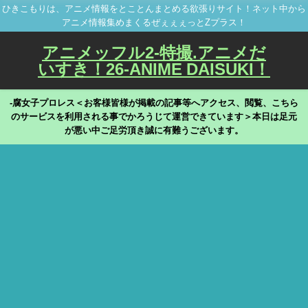
ひきこもりは、アニメ情報をとことんまとめる欲張りサイト！ネット中から
アニメ情報集めまくるぜぇぇぇっとZプラス！
アニメッフル2-特撮.アニメだ
いすき！26-ANIME DAISUKI！
-腐女子プロレス＜お客様皆様が掲載の記事等へアクセス、閲覧、こちら
のサービスを利用される事でかろうじて運営できています＞本日は足元
が悪い中ご足労頂き誠に有難うございます。