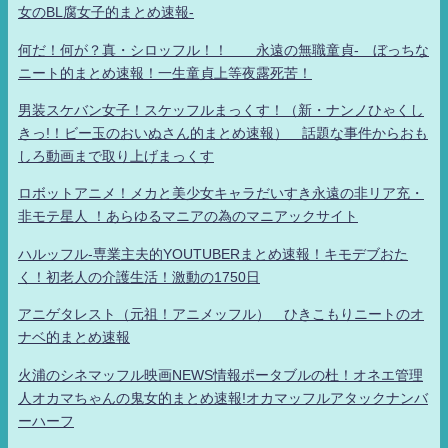
女のBL腐女子的まとめ速報-
何だ！何が？真・シロッフル！！ 永遠の無職童貞- ぼっちな
ニート的まとめ速報！一生童貞上等夜露死苦！
男装スケバン女子！スケッフルまっくす！（新・ナンノひゃくし
きっ!！ビー玉のおいぬさん的まとめ速報） 話題な事件からおも
しろ動画まで取り上げまっくす
ロボットアニメ！メカと美少女キャラだいすき永遠の非リア充・
非モテ星人 ！あらゆるマニアの為のマニアックサイト
ハルッフル-専業主夫的YOUTUBERまとめ速報！キモデブおた
く！初老人の介護生活！激動の1750日
アニゲタレスト（元祖！アニメッフル） ひきこもりニートのオ
ナベ的まとめ速報
火浦のシネマッフル映画NEWS情報ポータブルの杜！オネエ管理
人オカマちゃんの鬼女的まとめ速報!オカマッフルアタックナンバ
ーハーフ