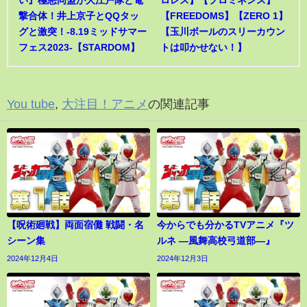
い』極悪同盟が大江戸隊と電
ロレス】【プロミネンス】
撃合体！井上京子とQQタッ
【FREEDOMS】【ZERO 1】
グと激突！-8.19ミッドサマー
【玉川ボールのスリーカウン
フェス2023-【STARDOM】
トは叩かせない！】
You tube
,
大注目！アニメ
の関連記事
【呪術廻戦】両面宿儺 戦闘・名
今からでも分かるTVアニメ『ツ
シーン集
ルネ ―風舞高校弓道部―』
2024年12月4日
2024年12月3日