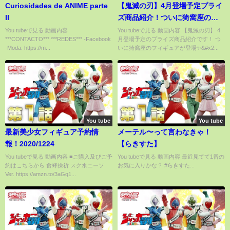
Curiosidades de ANIME parte
【鬼滅の刃】4月登場予定プライ
II
ズ商品紹介！ついに猗窩座のフ
ィギュアが登場✨✨かっこよすぎ
You tubeで見る 動画内容
You tubeで見る 動画内容 【鬼滅の刃】 4
***CONTACTO*** ***REDES*** -Facebook
月登場予定のプライズ商品紹介です！ つ
る！ともぬいが更に可愛くなる
-Moda: https://m...
いに猗窩座のフィギュアが登場✨&#x2...
アイテムも登場！？
You tube
You tube
最新美少女フィギュア予約情
メーテル〜って言わなきゃ！
報！2020/1224
【らきすた】
You tubeで見る 動画内容 ■ご購入及びご予
You tubeで見る 動画内容 最近見てて1番の
約はこちらから 食蜂操祈 スク水ニーソ
お気に入りかな？ #らきすた...
Ver. https://amzn.to/3aGq1...