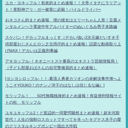
ユカ・ヨネッフル！初老的まとめ速報！！大帝イタチにラリアッ
ト！害獣神アリ・ガー被害に必殺！パイルドライバー
おネコさん的まとめ速報 僕の彼女はエリーちゃん人形！豆腐メ
ンタルメンヘラ電波中年アルバイターのぬいぐるみ男子末路編
スケバン！デカッフルまっくす（デカい強い2次元嫁だいすき子
供部屋おじさんヒロシ之古惑仔的まとめ速報）話題な動画取り上
げMAX！デカいは正義刑事編
アキヨッフル-！ネオニートスケ番長のエキストラ芸能情報局！
（子ども部屋おばさんの自宅警備員的まとめ速報）
[ヨシヨシロッフル-！！-素浪人勇者カツオンの未解決事件簿へよ
うこそYOUKO！のナンノ洋子のはなしは信じるな編）]
モリッフル！ 50代無職独身的まとめ速報！有益便利情報サイ
トの杜 モリッフル
ユキユキッフル2！ど底辺的一同驚愕騒然まとめ速報！超氷河期
世代！人生の強制ロスカットですべてを失ったキグナス氷子の愛
のクリスタルキングボンビー脱出大作戦