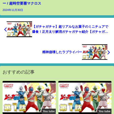
ー / 超時空要塞マクロス
2024年11月30日
【ガチャガチャ】超リアルなお菓子のミニチュアで
爆食！正月太り解消ガチャガチャ紹介【ガチャガチ
ャの森】miniature
精神崩壊したラブライバー
おすすめの記事
You tube
You tube