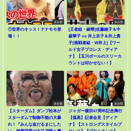
未分類
未分類
①世界のキッス！ナナモモ登
[王者組・綾華]佐藤綾子＆中
場！！
森華子 vs 井上京子＆井上貴
子[挑戦者組・W井上]【ワー
ルド女子プロレス・ディア
ナ】【玉川ボールのスリーカ
ウントは叩かせない！】
未分類
未分類
【スターダム】ダンプ松本が
ジャガー横田47周年記念興行
スターダムで制御不能の大暴
【孤高】記者会見【ディア
れ！『みんな血だるまにした
ナ】【ストロングスタイルプ