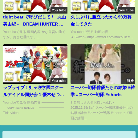
You tube
You tube
tight beat で呼びだして / 丸山
久しぶりに腹立ったから99万募
美由紀 - DREAM HUNTER 麗
金してきた
夢 II ED曲
You tubeで見る 動画内容 かなり昔の曲で
You tubeで見る 動画内容
すが、好きな曲です。...
★Twitter→https://twitter.com/mokouliszt...
You tube
特撮
ラブライブ！虹ヶ咲学園スクー
スーパー戦隊俳優たちの結婚 #雑
ルアイドル同好会 1 優木せつ菜
学 #スーパー戦隊 #shorts
『CHASE!』
You tubeで見る 動画内容 ─────────
1:名無しさん＠お腹いっぱい
© ᴄᴏᴘʏʀɪɢʜᴛ ɴᴏᴛɪᴄᴇ © ──────────
2025.11.29(Sat) スーパー戦隊俳優たちの
This video ...
結婚 #雑学 #スーパー戦隊 #shortsって動
画が話題...