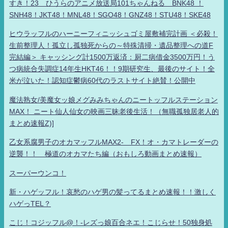
すき！23 ひうらのアニメ放送局101ちゃんねる BNK48 ！
SNH48！JKT48！MNL48！SGO48！GNZ48！STU48！SKE48
ヒウラッフルのハーニーフィニッシュゴミ屋敷補完計画 ＜必殺！
生前整理人！孤立し孤独死からの～特殊清掃・遺品整理への道F
完結編＞ キャッシング計1500万返済：厨二病借金3500万円！う
つ病統合失調症14年生HKT46！！9期研究生、最後のサイト！全
米が泣いた！認知症鬱病60代のラストサイト絶賛！公開中
魔法熟女/美魔女ッ娘メグみみちゃんのニートッフルステーション
MAX！ ニート仙人仙女の映画三昧老後生活！（無職孤独居老人的
まとめ速報Z)]
乙女系腐男子のオカマッフルMAX2- FX！オ・カマトレーダーの
逆襲！！ 極道のオカマたち編（おもしろ動画まとめ速報）
スーパーウンコ！
新・ハゲッフル！哀愁のハゲ男の髪ってるまとめ速報！！激しく
ハゲっTEL？
こじ！コジッフル@！-レズっ娘百合ネエ！こじらせ！50独身処