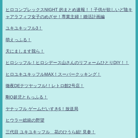
ヒロコンプレックスNIGHT 的まとめ速報！！子供が欲しいど陰キ
ャアラフィフ女子のめざせ！専業主婦！婚活計画編
ユキユキッフル3！
萌えっふる！
天にまします我ら！
ヒロシッフル！ヒロシデース山さんのリフォームひとりDIY！！
ヒロユキユキッフルMAX！スーパークッキング！
徹夜DEテツヤッフル!！レトロ館2号店！
剛Q超児ともっふる！
ヤナッフル ゲームだいすき6！放送局
ヒウラー総統の野望
三代目 ユキユキッフル 花のひうら組! 見参！