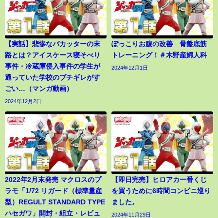
【実話】悲惨なバカッターの末
ぽっこりお腹の改善 骨盤底筋
路とは？アイスケース寝そべり
トレーニング！＃木野産婦人科
事件・冷蔵庫侵入事件の学生が
2024年12月1日
通っていた学校のブチギレがす
ごい…（マンガ動画）
2024年12月2日
2022年2月末発売 マクロスのプ
【即日完売】ヒロアカ一番くじ
ラモ「1/72 リガード（標準量産
を買うために6時間コンビニ巡り
型）REGULT STANDARD TYPE
ました。
ハセガワ」開封・組立・レビュ
2024年11月29日