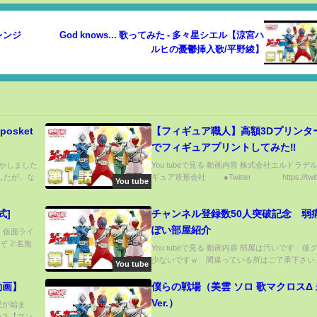
レンジ
God knows... 歌ってみた - 多々星シエル【涼宮ハ
ルヒの憂鬱挿入歌/平野綾】
sket
【フィギュア職人】高額3Dプリンタ
でフィギュアプリントしてみた‼
やらかしました
You tubeで見る 動画内容 株式会社エルドラデ
したが、な
ギュア造形会社 ●Twitter https://twitter
You tube
式]
チャンネル登録数50人突破記念 弱
ぽい部屋紹介
e) 仮面ライ
 2:名無
You tubeで見る 動画内容 部屋は汚いです 後
少ないですｗ 間違っている所はご了承下さい..
You tube
動画】
僕らの戦場（美雲 ソロ 歌マクロスΔ
Ver.）
恋愛が始ま
か？【マン