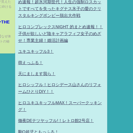
空が見えた
め速報！超氷河期世代！人生の強制ロスカッ
に砕ける
トですべてを失ったキグナス氷子の愛のクリ
スタルキングボンビー脱出大作戦
THE
ヒロコンプレックスNIGHT 的まとめ速報！！
子供が欲しいど陰キャアラフィフ女子のめざ
 【なぜ体
せ！専業主婦！婚活計画編
ルトの秘
ユキユキッフル3！
萌えっふる！
天にまします我ら！
ヒロシッフル！ヒロシデース山さんのリフォ
ームひとりDIY！！
ヒロユキユキッフルMAX！スーパークッキン
グ！
徹夜DEテツヤッフル!！レトロ館2号店！
剛Q超児ともっふる！