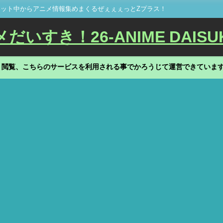
ット中からアニメ情報集めまくるぜぇぇぇっとZプラス！
いすき！26-ANIME DAISU
、閲覧、こちらのサービスを利用される事でかろうじて運営できていま