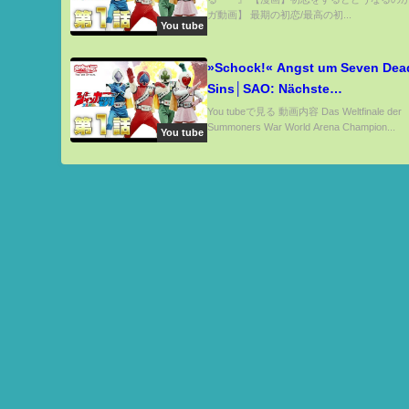
ガ動画】 最期の初恋/最高の初...
You tube
»Schock!« Angst um Seven Dea
Sins│SAO: Nächste
Überraschung│Jujutsu Kaisen 
You tubeで見る 動画内容 Das Weltfinale der
Summoners War World Arena Champion...
Anime News #218
You tube