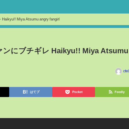
!! Miya Atsumu angry fangirl
にブチギレ Haikyu!! Miya Atsumu
cfe
はてブ
Pocket
Feedly