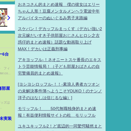
おネコさん的まとめ速報 僕の彼女はエリー
ちゃん人形！豆腐メンタルメンヘラ電波中年
アルバイターのぬいぐるみ男子末路編
スケバン！デカッフルまっくす（デカい強い2
次元嫁だいすき子供部屋おじさんヒロシ之古
惑仔的まとめ速報）話題な動画取り上げ
MAX！デカいは正義刑事編
ー6台
アキヨッフル-！ネオニートスケ番長のエキス
トラ芸能情報局！（子ども部屋おばさんの自
ル フィ
宅警備員的まとめ速報）
.co...
[ヨシヨシロッフル-！！-素浪人勇者カツオン
痛部屋
の未解決事件簿へようこそYOUKO！のナンノ
洋子のはなしは信じるな編）]
グッズは
.
モリッフル！ 50代無職独身的まとめ速
報！有益便利情報サイトの杜 モリッフル
 未実装
ユキユキッフル2！ど底辺的一同驚愕騒然まと