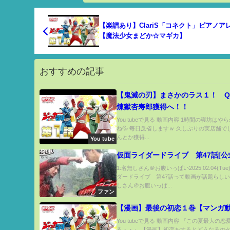
【楽譜あり】ClariS「コネクト」ピアノア
【魔法少女まどか☆マギカ】
おすすめの記事
【鬼滅の刃】まさかのラス１！ Qpo
煉獄杏寿郎獲得へ！！
You tubeで見る 動画内容 1時間の寝坊は
ね💦 毎日反省しますｗ 久しぶりの実店舗で
んとか獲得...
You tube
仮面ライダードライブ 第47話[公
1:名無しさん＠お腹いっぱい2025.02.04(Tu
ダードライブ 第47話って動画が話題らしいぞ
しさん＠お腹いっぱ...
ファン
【漫画】最後の初恋１巻【マンガ
You tubeで見る 動画内容 『この夏最大の
る・・』 【漫画】初恋をするとどうなるの