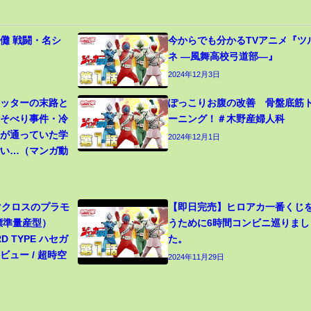
儺 戦闘・名シ
今からでも分かるTVアニメ『ツ
ネ ―風舞高校弓道部―』
2024年12月3日
カッターの末路と
ぽっこりお腹の改善 骨盤底筋
寝そべり事件・冷
ーニング！＃木野産婦人科
生が通っていた学
2024年12月1日
ごい…（マンガ動
 マクロスのプラモ
【即日完売】ヒロアカ一番くじ
（標準量産型）
うために6時間コンビニ巡りまし
RD TYPE ハセガ
た。
ュー / 超時空
2024年11月29日