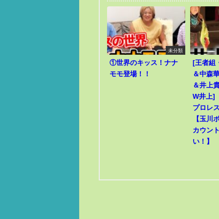
未分類
①世界のキッス！ナナ
[王者組
モモ登場！！
＆中森華
＆井上貴
W井上]
プロレ
【玉川
カウン
い！】