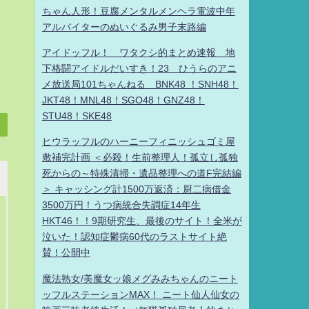
ちゃん人形！豆腐メンタルメンヘラ電波中年
アルバイターのぬいぐるみ男子末路編
アイドッフル！ ワタクシ的まとめ速報 地
下格闘アイドルだいすき！23 ひうらのアニ
メ放送局101ちゃんねる BNK48 ！SNH48！
JKT48！MNL48！SGO48！GNZ48！
STU48！SKE48
ヒウラッフルのハーニーフィニッシュゴミ屋
敷補完計画 ＜必殺！生前整理人！孤立し孤独
死からの～特殊清掃・遺品整理への道F完結編
＞ キャッシング計1500万返済：厨二病借金
3500万円！うつ病統合失調症14年生
HKT46！！9期研究生、最後のサイト！全米が
泣いた！認知症鬱病60代のラストサイト絶
賛！公開中
魔法熟女/美魔女ッ娘メグみみちゃんのニート
ッフルステーションMAX！ ニート仙人仙女の