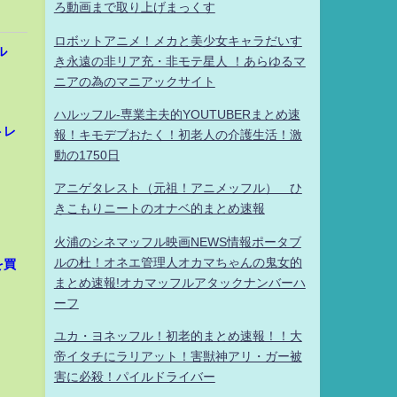
ろ動画まで取り上げまっくす
ロボットアニメ！メカと美少女キャラだいす
ル
き永遠の非リア充・非モテ星人 ！あらゆるマ
ニアの為のマニアックサイト
ハルッフル-専業主夫的YOUTUBERまとめ速
トレ
報！キモデブおたく！初老人の介護生活！激
動の1750日
アニゲタレスト（元祖！アニメッフル） ひ
きこもりニートのオナベ的まとめ速報
火浦のシネマッフル映画NEWS情報ポータブ
ルの杜！オネエ管理人オカマちゃんの鬼女的
を買
まとめ速報!オカマッフルアタックナンバーハ
ーフ
ユカ・ヨネッフル！初老的まとめ速報！！大
帝イタチにラリアット！害獣神アリ・ガー被
害に必殺！パイルドライバー