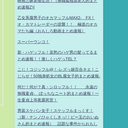
映画三昧老後生活！（無職孤独居老人的まと
め速報Z)]
乙女系腐男子のオカマッフルMAX2- FX！
オ・カマトレーダーの逆襲！！ 極道のオカ
マたち編（おもしろ動画まとめ速報）
スーパーウンコ！
新・ハゲッフル！哀愁のハゲ男の髪ってるま
とめ速報！！激しくハゲっTEL？
こじ！コジッフル@！-レズっ娘百合ネエ！こ
じらせ！50独身処女のBL腐女子的まとめ速報-
何だ！何が？真・シロッフル！！ 永遠の
無職童貞- ぼっちなニート的まとめ速報！一
生童貞上等夜露死苦！
男装スケバン女子！スケッフルまっくす！
（新・ナンノひゃくしきっ!！ビー玉のおいぬ
さん的まとめ速報） 話題な事件からおもし