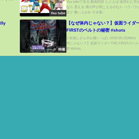
You tubeで見る 動画内容 たとえば 途切れた
なら 震える 僕の声が聞こえるのなら バラバラ
ほど 舞い上がれ 引き裂...
You tube
dly
【なぜ体内じゃない？】仮面ライダー
FIRSTのベルトの秘密 #shots
News –
1:名無しさん＠お腹いっぱい2026.05.25(Mon)
内じゃない？】仮面ライダーTHE FIRSTのベ
密 #shots...
特撮