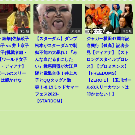
未分類
未分類
未分類
・綾華]佐藤綾子
【スターダム】ダンプ
ジャガー横田47周年記
子 vs 井上京子
松本がスターダムで制
念興行【孤高】記者会
子[挑戦者組・
御不能の大暴れ！『み
見【ディアナ】【スト
【ワールド女子
んな血だるまにした
ロングスタイルプロレ
ス・ディアナ】
い』極悪同盟が大江戸
ス】【プロミネンス】
ボールのスリー
隊と電撃合体！井上京
【FREEDOMS】
トは叩かせな
子とQQタッグと激
【ZERO 1】【玉川ボー
突！-8.19ミッドサマー
ルのスリーカウントは
フェス2023-
叩かせない！】
【STARDOM】