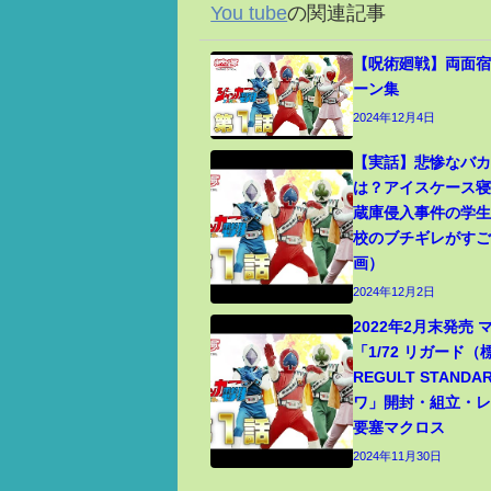
You tube
の関連記事
【呪術廻戦】両面宿
ーン集
2024年12月4日
【実話】悲惨なバ
は？アイスケース
蔵庫侵入事件の学
校のブチギレがす
画）
2024年12月2日
2022年2月末発売
「1/72 リガード
REGULT STANDA
ワ」開封・組立・レビ
要塞マクロス
2024年11月30日