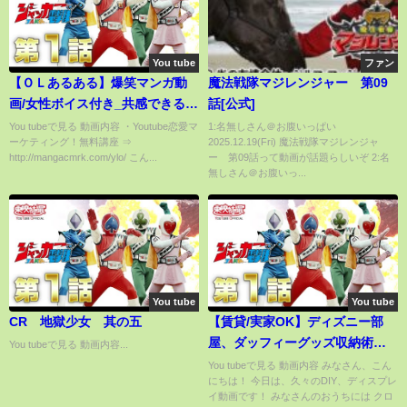
You tube
ファン
【ＯＬあるある】爆笑マンガ動
魔法戦隊マジレンジャー 第09
画/女性ボイス付き_共感できる仕
話[公式]
事あるあるネタ６選！！！
You tubeで見る 動画内容 ・Youtube恋愛マ
1:名無しさん＠お腹いっぱい
ーケティング！無料講座 ⇒
2025.12.19(Fri) 魔法戦隊マジレンジャ
http://mangacmrk.com/ylo/ こん...
ー 第09話って動画が話題らしいぞ 2:名
無しさん＠お腹いっ...
You tube
You tube
CR 地獄少女 其の五
【賃貸/実家OK】ディズニー部
屋、ダッフィーグッズ収納術！
You tubeで見る 動画内容...
女の子1人で出来るDIY⭐︎ディスプ
You tubeで見る 動画内容 みなさん、こん
にちは！ 今日は、久々のDIY、ディスプレ
レイ方法！おうちで眠らせてグ
イ動画です！ みなさんのおうちには クロ
ッズはありませんか？新作セイ