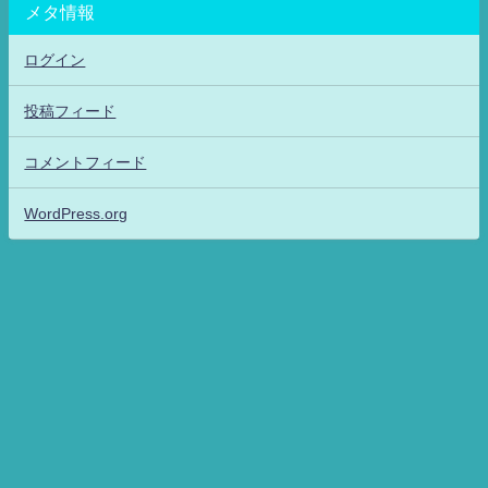
メタ情報
ログイン
投稿フィード
コメントフィード
WordPress.org
アニメッフル2-特撮.アニメだいすき！26-ANIME DAISUKI！ All Rights
Reserved.