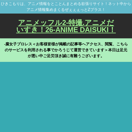
ひきこもりは、アニメ情報をとことんまとめる欲張りサイト！ネット中から
アニメ情報集めまくるぜぇぇぇっとZプラス！
アニメッフル2-特撮.アニメだ
いすき！26-ANIME DAISUKI！
-腐女子プロレス＜お客様皆様が掲載の記事等へアクセス、閲覧、こちら
のサービスを利用される事でかろうじて運営できています＞本日は足元
が悪い中ご足労頂き誠に有難うございます。