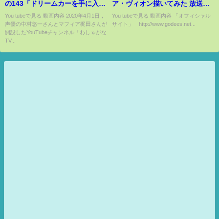
の143「ドリームカーを手に入れ
ア・ヴィオン描いてみた 放送事
たい」【中村悠一/マフィア梶
故編
You tubeで見る 動画内容 2020年4月1日，
You tubeで見る 動画内容 「オフィシャル
声優の中村悠一さんとマフィア梶田さんが
サイト」 http://www.godees.net...
田】
開設したYouTubeチャンネル「わしゃがな
TV...