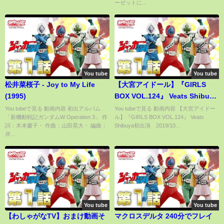
ーゼットに...
チーズシリーズも♫ルームツア
ー！
You tube
You tube
松井菜桜子 - Joy to My Life
【大宮アイドール】『GIRLS
(1995)
BOX VOL.124』 Veats Shibuya
初出演 2019/10/11
You tubeで見る 動画内容 初出アルバム
You tubeで見る 動画内容 【大宮アイドー
「新機動戦記ガンダムW Operation 3」 作
ル】『GIRLS BOX VOL.124』 Veats
詞：木本慶子・ 作曲：山田晃大・ 編曲：
Shibuya初出演 2019/10...
岸...
You tube
You tube
【わしゃがなTV】おまけ動画そ
マクロスデルタ 240分でフレイ