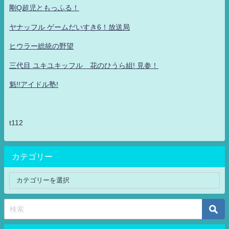
剛Q超児ともっふる！
ヤナッフル ゲームだいすき6！放送局
ヒウラー総統の野望
三代目 ユキユキッフル 花のひうら組! 見参！
魁!!アイドル塾!
t112
カテゴリー