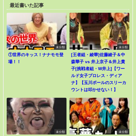
最近書いた記事
未分類
未分類
①世界のキッス！ナナモモ登
[王者組・綾華]佐藤綾子＆中
場！！
森華子 vs 井上京子＆井上貴
子[挑戦者組・W井上]【ワー
ルド女子プロレス・ディア
ナ】【玉川ボールのスリーカ
ウントは叩かせない！】
未分類
未分類