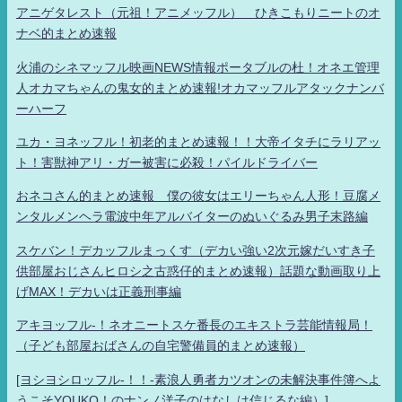
アニゲタレスト（元祖！アニメッフル） ひきこもりニートのオ
ナベ的まとめ速報
火浦のシネマッフル映画NEWS情報ポータブルの杜！オネエ管理
人オカマちゃんの鬼女的まとめ速報!オカマッフルアタックナンバ
ーハーフ
ユカ・ヨネッフル！初老的まとめ速報！！大帝イタチにラリアッ
ト！害獣神アリ・ガー被害に必殺！パイルドライバー
おネコさん的まとめ速報 僕の彼女はエリーちゃん人形！豆腐メ
ンタルメンヘラ電波中年アルバイターのぬいぐるみ男子末路編
スケバン！デカッフルまっくす（デカい強い2次元嫁だいすき子
供部屋おじさんヒロシ之古惑仔的まとめ速報）話題な動画取り上
げMAX！デカいは正義刑事編
アキヨッフル-！ネオニートスケ番長のエキストラ芸能情報局！
（子ども部屋おばさんの自宅警備員的まとめ速報）
[ヨシヨシロッフル-！！-素浪人勇者カツオンの未解決事件簿へよ
うこそYOUKO！のナンノ洋子のはなしは信じるな編）]