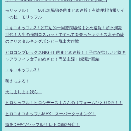
モリッフル！ 50代無職独身的まとめ速報！有益便利情報サイ
トの杜 モリッフル
ユキユキッフル2！ど底辺的一同驚愕騒然まとめ速報！超氷河期
世代！人生の強制ロスカットですべてを失ったキグナス氷子の愛
のクリスタルキングボンビー脱出大作戦
ヒロコンプレックスNIGHT 的まとめ速報！！子供が欲しいど陰キ
ャアラフィフ女子のめざせ！専業主婦！婚活計画編
ユキユキッフル3！
萌えっふる！
天にまします我ら！
ヒロシッフル！ヒロシデース山さんのリフォームひとりDIY！！
ヒロユキユキッフルMAX！スーパークッキング！
徹夜DEテツヤッフル!！レトロ館2号店！