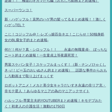
逆襲！！ 極道のオカマたち編（おもしろ動画まとめ速報）
スーパーウンコ！
新・ハゲッフル！哀愁のハゲ男の髪ってるまとめ速報！！激しく
ハゲっTEL？
こじ！コジッフル@！-レズっ娘百合ネエ！こじらせ！50独身処
女のBL腐女子的まとめ速報-
何だ！何が？真・シロッフル！！ 永遠の無職童貞- ぼっちな
ニート的まとめ速報！一生童貞上等夜露死苦！
男装スケバン女子！スケッフルまっくす！（新・ナンノひゃくし
きっ!！ビー玉のおいぬさん的まとめ速報） 話題な事件からおも
しろ動画まで取り上げまっくす
ロボットアニメ！メカと美少女キャラだいすき永遠の非リア充・
非モテ星人 ！あらゆるマニアの為のマニアックサイト
ハルッフル-専業主夫的YOUTUBERまとめ速報！キモデブおた
く！初老人の介護生活！激動の1750日