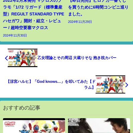
2022年2月末発売 マクロスのプ
【即日完売】ヒロアカ一番くじ
ラモ「1/72 リガード（標準量産
を買うために6時間コンビニ巡り
型）REGULT STANDARD TYPE
ました。
ハセガワ」開封・組立・レビュ
2024年11月29日
ー / 超時空要塞マクロス
2024年11月30日
乙女理論とその周辺 大蔵りそな 抱き枕カバー
【涼宮ハルヒ】「God knows...」を叩いてみた【ド
ラム】
おすすめの記事