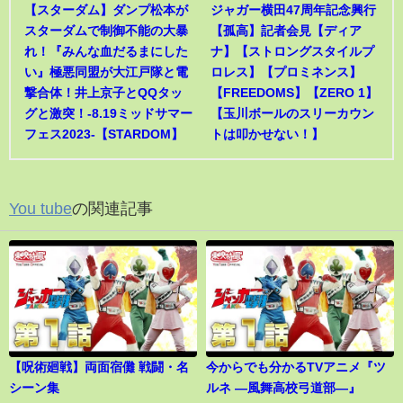
【スターダム】ダンプ松本が
ジャガー横田47周年記念興行
スターダムで制御不能の大暴
【孤高】記者会見【ディア
れ！『みんな血だるまにした
ナ】【ストロングスタイルプ
い』極悪同盟が大江戸隊と電
ロレス】【プロミネンス】
撃合体！井上京子とQQタッ
【FREEDOMS】【ZERO 1】
グと激突！-8.19ミッドサマー
【玉川ボールのスリーカウン
フェス2023-【STARDOM】
トは叩かせない！】
You tube
の関連記事
【呪術廻戦】両面宿儺 戦闘・名
今からでも分かるTVアニメ『ツ
シーン集
ルネ ―風舞高校弓道部―』