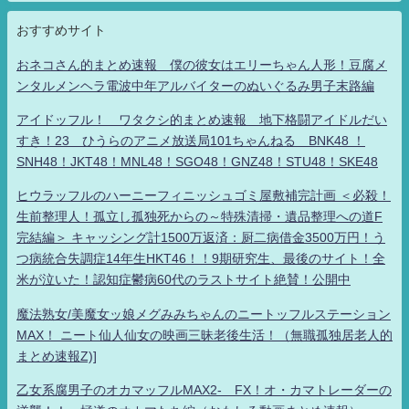
おすすめサイト
おネコさん的まとめ速報 僕の彼女はエリーちゃん人形！豆腐メ
ンタルメンヘラ電波中年アルバイターのぬいぐるみ男子末路編
アイドッフル！ ワタクシ的まとめ速報 地下格闘アイドルだい
すき！23 ひうらのアニメ放送局101ちゃんねる BNK48 ！
SNH48！JKT48！MNL48！SGO48！GNZ48！STU48！SKE48
ヒウラッフルのハーニーフィニッシュゴミ屋敷補完計画 ＜必殺！
生前整理人！孤立し孤独死からの～特殊清掃・遺品整理への道F
完結編＞ キャッシング計1500万返済：厨二病借金3500万円！う
つ病統合失調症14年生HKT46！！9期研究生、最後のサイト！全
米が泣いた！認知症鬱病60代のラストサイト絶賛！公開中
魔法熟女/美魔女ッ娘メグみみちゃんのニートッフルステーション
MAX！ ニート仙人仙女の映画三昧老後生活！（無職孤独居老人的
まとめ速報Z)]
乙女系腐男子のオカマッフルMAX2- FX！オ・カマトレーダーの