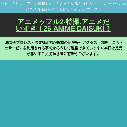
ひきこもりは、アニメ情報をとことんまとめる欲張りサイト！ネット中から
アニメ情報集めまくるぜぇぇぇっとZプラス！
アニメッフル2-特撮.アニメだ
いすき！26-ANIME DAISUKI！
-腐女子プロレス＜お客様皆様が掲載の記事等へアクセス、閲覧、こちら
のサービスを利用される事でかろうじて運営できています＞本日は足元
が悪い中ご足労頂き誠に有難うございます。