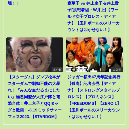
場！！
森華子 vs 井上京子＆井上貴
子[挑戦者組・W井上]【ワー
ルド女子プロレス・ディア
ナ】【玉川ボールのスリーカ
ウントは叩かせない！】
未分類
未分類
【スターダム】ダンプ松本が
ジャガー横田47周年記念興行
スターダムで制御不能の大暴
【孤高】記者会見【ディア
れ！『みんな血だるまにした
ナ】【ストロングスタイルプ
い』極悪同盟が大江戸隊と電
ロレス】【プロミネンス】
撃合体！井上京子とQQタッ
【FREEDOMS】【ZERO 1】
グと激突！-8.19ミッドサマー
【玉川ボールのスリーカウン
フェス2023-【STARDOM】
トは叩かせない！】