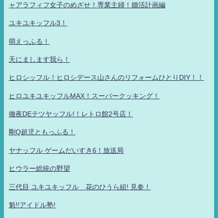
ャアラフィフ女子のめざせ！専業主婦！婚活計画編
ユキユキッフル3！
萌えっふる！
天にまします我ら！
ヒロシッフル！ヒロシデース山さんのリフォームひとりDIY！！
ヒロユキユキッフルMAX！スーパークッキング！
徹夜DEテツヤッフル!！レトロ館2号店！
剛Q超児ともっふる！
ヤナッフル ゲームだいすき6！放送局
ヒウラー総統の野望
三代目 ユキユキッフル 花のひうら組! 見参！
魁!!アイドル塾!