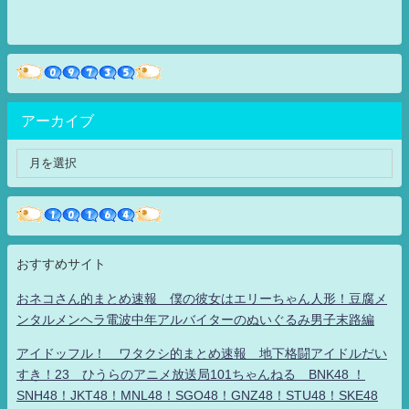
アーカイブ
おすすめサイト
おネコさん的まとめ速報 僕の彼女はエリーちゃん人形！豆腐メ
ンタルメンヘラ電波中年アルバイターのぬいぐるみ男子末路編
アイドッフル！ ワタクシ的まとめ速報 地下格闘アイドルだい
すき！23 ひうらのアニメ放送局101ちゃんねる BNK48 ！
SNH48！JKT48！MNL48！SGO48！GNZ48！STU48！SKE48