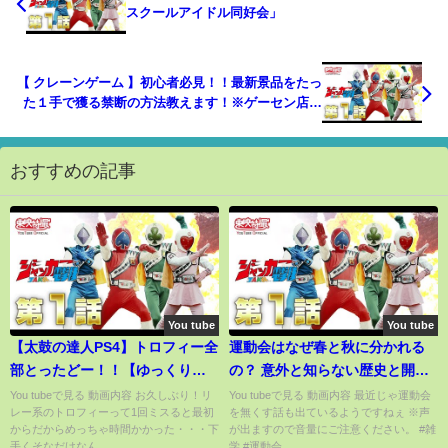
スクールアイドル同好会」
【 クレーンゲーム 】初心者必見！！最新景品をたっ
た１手で獲る禁断の方法教えます！※ゲーセン店員
は見ないでください※【 UFOキャッチャー 】
Japanese Claw Machine 夾娃娃機
おすすめの記事
You tube
You tube
【太鼓の達人PS4】トロフィー全
運動会はなぜ春と秋に分かれる
部とったどー！！【ゆっくり実
の？ 意外と知らない歴史と開催
況】
時期が分かれる理由を解説【ゆ
You tubeで見る 動画内容 お久しぶり！リ
You tubeで見る 動画内容 最近じゃ運動会
レー系のトロフィーって1回ミスると最初
を無くす話も出ているようですねぇ ※声
っくり雑学】
からだからめっちゃ時間かかった・・・下
が出ますので音量にご注意ください。 #雑
手くそなだけなん...
学 #運動会 ...