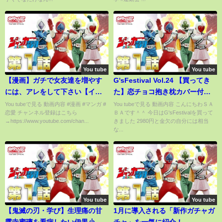
You tube
You tube
【漫画】ガチで女友達を増やす
G'sFestival Vol.24 【買ってき
には、アレをして下さい【イヴ
た】恋チョコ抱き枕カバー付録
イヴ漫画】
有。
You tubeで見る 動画内容 #漫画 #マンガ #
You tubeで見る 動画内容 こんにちわＳＡ
恋愛 チャンネル登録はこちら
ＢＡです＾＾ 今日はG'sFestivalを買って
→https://www.youtube.com/chan...
きました 2980円と金欠の自分には相当
な...
You tube
You tube
【鬼滅の刃・学び】生理痛の甘
1月に導入される「新作ガチャガ
露寺蜜璃を看病したい伊黒小芭
チャ」を一気に紹介！