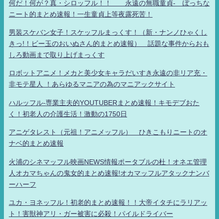
何だ！何が？真・シロッフル！！ 永遠の無職童貞- ぼっちな
ニート的まとめ速報！一生童貞上等夜露死苦！
男装スケバン女子！スケッフルまっくす！（新・ナンノひゃくし
きっ!！ビー玉のおいぬさん的まとめ速報） 話題な事件からおも
しろ動画まで取り上げまっくす
ロボットアニメ！メカと美少女キャラだいすき永遠の非リア充・
非モテ星人 ！あらゆるマニアの為のマニアックサイト
ハルッフル-専業主夫的YOUTUBERまとめ速報！キモデブおた
く！初老人の介護生活！激動の1750日
アニゲタレスト（元祖！アニメッフル） ひきこもりニートのオ
ナベ的まとめ速報
火浦のシネマッフル映画NEWS情報ポータブルの杜！オネエ管理
人オカマちゃんの鬼女的まとめ速報!オカマッフルアタックナンバ
ーハーフ
ユカ・ヨネッフル！初老的まとめ速報！！大帝イタチにラリアッ
ト！害獣神アリ・ガー被害に必殺！パイルドライバー