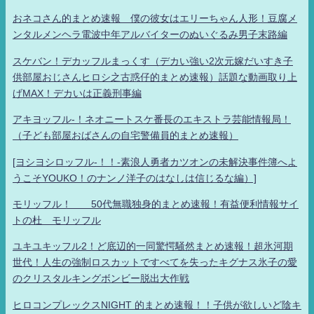
おネコさん的まとめ速報 僕の彼女はエリーちゃん人形！豆腐メ
ンタルメンヘラ電波中年アルバイターのぬいぐるみ男子末路編
スケバン！デカッフルまっくす（デカい強い2次元嫁だいすき子
供部屋おじさんヒロシ之古惑仔的まとめ速報）話題な動画取り上
げMAX！デカいは正義刑事編
アキヨッフル-！ネオニートスケ番長のエキストラ芸能情報局！
（子ども部屋おばさんの自宅警備員的まとめ速報）
[ヨシヨシロッフル-！！-素浪人勇者カツオンの未解決事件簿へよ
うこそYOUKO！のナンノ洋子のはなしは信じるな編）]
モリッフル！ 50代無職独身的まとめ速報！有益便利情報サイ
トの杜 モリッフル
ユキユキッフル2！ど底辺的一同驚愕騒然まとめ速報！超氷河期
世代！人生の強制ロスカットですべてを失ったキグナス氷子の愛
のクリスタルキングボンビー脱出大作戦
ヒロコンプレックスNIGHT 的まとめ速報！！子供が欲しいど陰キ