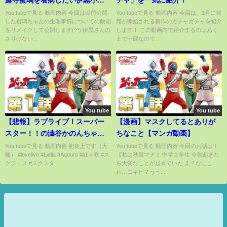
内【おばみつLINE動画/声真似ア
You tubeで見る 動画内容 今回は以前公開
You tubeで見る 動画内容 今回は、1月に発
した蜜璃ちゃんの生理事情についての動画
売が開始される新作のガチャガチャを紹介
フレコ/リメイク版】
をリメイクして公開します(^^) 伊黒さんの
します！ この動画内で紹介するのはあく
さりげない...
まで一部なので...
You tube
You tube
【悲報】ラブライブ！スーパー
【漫画】マスクしてるとありが
スター！！の澁谷かのんちゃん
ちなこと【マンガ動画】
の家がデザイン変更になりまし
You tubeで見る 動画内容 初炎上です（大
You tubeで見る 動画内容 今回のお話は！
嘘） #lovelive #Liella #Aqours #虹ヶ咲 #ス
【私は秋田マナミ 中学２年生 今朝起きた
た（ラブライブ！、Liella!、
クフェス #スクスタ...
ら大変なことが起きていた え？なにこ
Aqours、虹ヶ咲、青山、香咲、
れ…ニキビ？うう...
炎上、朝倉未来、クレベルコイ
ケ、ウマ娘、淫夢）