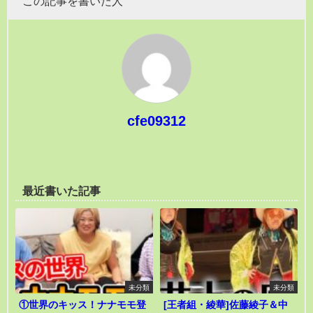
この記事を書いた人
cfe09312
最近書いた記事
未分類
未分類
①世界のキッス！ナナモモ登
[王者組・綾華]佐藤綾子＆中