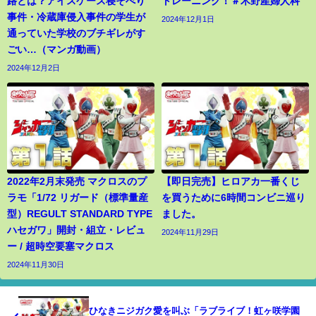
路とは？アイスケース寝そべり
トレーニング！＃木野産婦人科
事件・冷蔵庫侵入事件の学生が
2024年12月1日
通っていた学校のブチギレがす
ごい…（マンガ動画）
2024年12月2日
2022年2月末発売 マクロスのプ
【即日完売】ヒロアカ一番くじ
ラモ「1/72 リガード（標準量産
を買うために6時間コンビニ巡り
型）REGULT STANDARD TYPE
ました。
ハセガワ」開封・組立・レビュ
2024年11月29日
ー / 超時空要塞マクロス
2024年11月30日
ひなきニジガク愛を叫ぶ「ラブライブ！虹ヶ咲学園