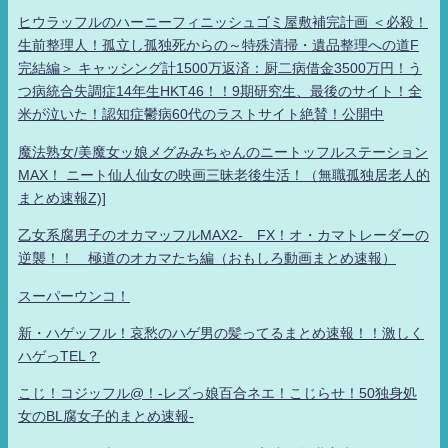
ヒウラッフルのハーニーフィニッシュゴミ屋敷補完計画 ＜必殺！
生前整理人！孤立し孤独死からの～特殊清掃・遺品整理への道F
完結編＞ キャッシング計1500万返済：厨二病借金3500万円！う
つ病統合失調症14年生HKT46！！9期研究生、最後のサイト！全
米が泣いた！認知症鬱病60代のラストサイト絶賛！公開中
魔法熟女/美魔女ッ娘メグみみちゃんのニートッフルステーション
MAX！ ニート仙人仙女の映画三昧老後生活！（無職孤独居老人的
まとめ速報Z)]
乙女系腐男子のオカマッフルMAX2- FX！オ・カマトレーダーの
逆襲！！ 極道のオカマたち編（おもしろ動画まとめ速報）
スーパーウンコ！
新・ハゲッフル！哀愁のハゲ男の髪ってるまとめ速報！！激しく
ハゲっTEL？
こじ！コジッフル@！-レズっ娘百合ネエ！こじらせ！50独身処
女のBL腐女子的まとめ速報-