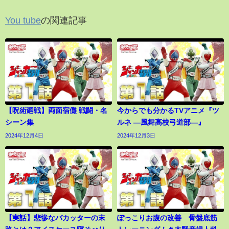
You tube
の関連記事
【呪術廻戦】両面宿儺 戦闘・名
今からでも分かるTVアニメ『ツ
シーン集
ルネ ―風舞高校弓道部―』
2024年12月4日
2024年12月3日
【実話】悲惨なバカッターの末
ぽっこりお腹の改善 骨盤底筋