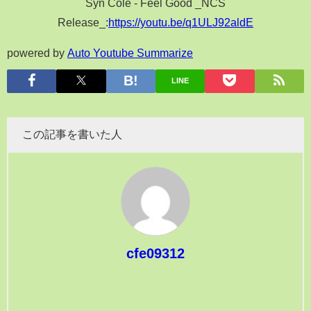
Syn Cole - Feel Good _NCS
Release_:
https://youtu.be/q1ULJ92aldE
powered by
Auto Youtube Summarize
LINE
この記事を書いた人
cfe09312