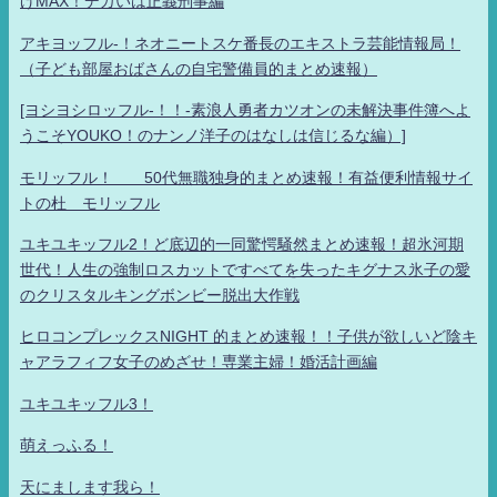
げMAX！デカいは正義刑事編
アキヨッフル-！ネオニートスケ番長のエキストラ芸能情報局！
（子ども部屋おばさんの自宅警備員的まとめ速報）
[ヨシヨシロッフル-！！-素浪人勇者カツオンの未解決事件簿へよ
うこそYOUKO！のナンノ洋子のはなしは信じるな編）]
モリッフル！ 50代無職独身的まとめ速報！有益便利情報サイ
トの杜 モリッフル
ユキユキッフル2！ど底辺的一同驚愕騒然まとめ速報！超氷河期
世代！人生の強制ロスカットですべてを失ったキグナス氷子の愛
のクリスタルキングボンビー脱出大作戦
ヒロコンプレックスNIGHT 的まとめ速報！！子供が欲しいど陰キ
ャアラフィフ女子のめざせ！専業主婦！婚活計画編
ユキユキッフル3！
萌えっふる！
天にまします我ら！