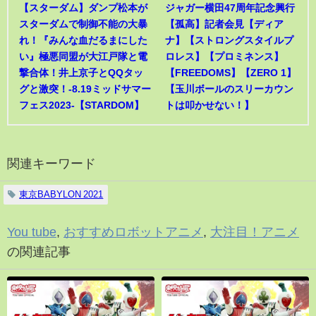
【スターダム】ダンプ松本が
ジャガー横田47周年記念興行
スターダムで制御不能の大暴
【孤高】記者会見【ディア
れ！『みんな血だるまにした
ナ】【ストロングスタイルプ
い』極悪同盟が大江戸隊と電
ロレス】【プロミネンス】
撃合体！井上京子とQQタッ
【FREEDOMS】【ZERO 1】
グと激突！-8.19ミッドサマー
【玉川ボールのスリーカウン
フェス2023-【STARDOM】
トは叩かせない！】
関連キーワード
東京BABYLON 2021
You tube
,
おすすめロボットアニメ
,
大注目！アニメ
の関連記事