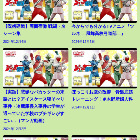
【呪術廻戦】両面宿儺 戦闘・名
今からでも分かるTVアニメ『ツ
シーン集
ルネ ―風舞高校弓道部―』
2024年12月4日
2024年12月3日
【実話】悲惨なバカッターの末
ぽっこりお腹の改善 骨盤底筋
路とは？アイスケース寝そべり
トレーニング！＃木野産婦人科
事件・冷蔵庫侵入事件の学生が
2024年12月1日
通っていた学校のブチギレがす
ごい…（マンガ動画）
2024年12月2日