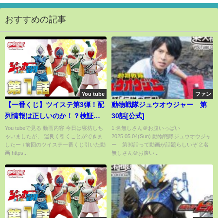
おすすめの記事
You tube
ファン
【一番くじ】ツイステ第3弾！配
動物戦隊ジュウオウジャー 第
列情報は正しいのか！？検証し
30話[公式]
てみた。式典服いいねー【ツイ
You tubeで見る 動画内容 今日は寝坊しち
1:名無しさん＠お腹いっぱい
ゃいましたが、 運良く引くことができま
2025.05.04(Sun) 動物戦隊ジュウオウジャ
ステッドワンダーランド】
したー ↓前回のツイステ一番くじ引いた動
ー 第30話って動画が話題らしいぞ 2:名
画 https...
無しさん＠お腹い...