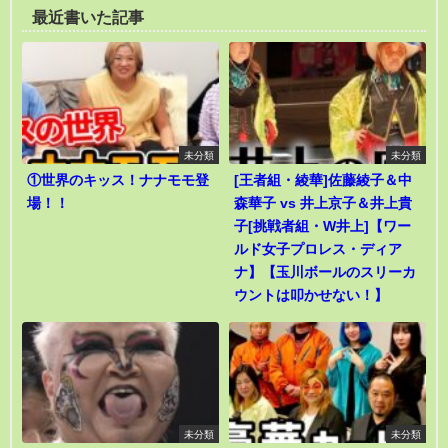
最近書いた記事
未分類
未分類
①世界のキッス！ナナモモ登
[王者組・綾華]佐藤綾子＆中
場！！
森華子 vs 井上京子＆井上貴
子[挑戦者組・W井上]【ワー
ルド女子プロレス・ディア
ナ】【玉川ボールのスリーカ
ウントは叩かせない！】
未分類
未分類