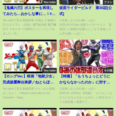
You tube
ファン
【鬼滅の刃】ポスターを再現し
仮面ライダービルド 第36話[公
てみたら…おかしな事に…！#8
式]
炭治郎 ねずこ チャレンジ！
You tubeで見る 動画内容 今回は ＃鬼滅の
1:名無しさん＠お腹いっぱい
刃 のコスプレ （衣装）竈門炭治郎 竈門禰
2025.06.07(Sat) 仮面ライダービルド 第
Cosplay Kimetsu no Yaiba
豆子 でポスターの再現チャレンジしてみ
36話って動画が話題らしいぞ 2:名無しさ
Demon Slayer ♥ -Bonitos TV- ♥
ました！出...
ん＠お腹いっぱい...
You tube
その他
【ロングVer.】映画「地獄少女」
【特撮】「もうちょっとどうに
完成披露舞台挨拶／ねとらぼエ
かならなかったのか」に対する
ンタ
ネットの反応集｜仮面ライダー
You tubeで見る 動画内容 チャンネル登録
1:名無しさん＠お腹いっぱい
はこちら！ ＜Please subscribe to my
2026.01.12(Mon) 【特撮】「もうちょっと
王蛇｜仮面ライダーBLACK RX
channel!＞ https:...
どうにかならなかったのか」に対するネッ
｜スーツアクター
トの反応集｜仮面ライ...