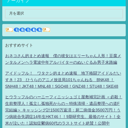
アーカイブ
おすすめサイト
おネコさん的まとめ速報 僕の彼女はエリーちゃん人形！豆腐メ
ンタルメンヘラ電波中年アルバイターのぬいぐるみ男子末路編
アイドッフル！ ワタクシ的まとめ速報 地下格闘アイドルだい
すき！23 ひうらのアニメ放送局101ちゃんねる BNK48 ！
SNH48！JKT48！MNL48！SGO48！GNZ48！STU48！SKE48
ヒウラッフルのハーニーフィニッシュゴミ屋敷補完計画 ＜必殺！
生前整理人！孤立し孤独死からの～特殊清掃・遺品整理への道F
完結編＞ キャッシング計1500万返済：厨二病借金3500万円！う
つ病統合失調症14年生HKT46！！9期研究生、最後のサイト！全
米が泣いた！認知症鬱病60代のラストサイト絶賛！公開中