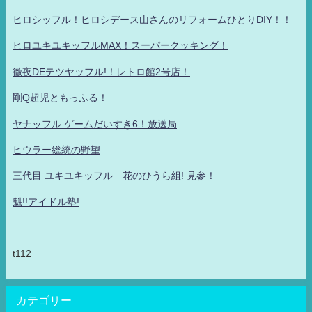
ヒロシッフル！ヒロシデース山さんのリフォームひとりDIY！！
ヒロユキユキッフルMAX！スーパークッキング！
徹夜DEテツヤッフル!！レトロ館2号店！
剛Q超児ともっふる！
ヤナッフル ゲームだいすき6！放送局
ヒウラー総統の野望
三代目 ユキユキッフル 花のひうら組! 見参！
魁!!アイドル塾!
t112
カテゴリー