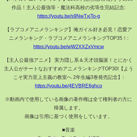
作品！主人公最強等・魔法科高校の劣等生完結記念:
https://youtu.be/s9NwTxjTo-g
【ラブコメアニメランキング】俺ガイル好き必見！恋愛ア
ニメランキング・ラブコメアニメランキングTOP35！:
https://youtu.be/wW2XXZxVmcw
【主人公最強アニメ】 実力隠し系＆天才頭脳派！とにかく
主人公がチートなおすすめアニメランキングTOP30!【よう
こそ実力至上主義の教室へ 2年生編3巻発売記念】:
https://youtu.be/4EVBRE6ghco
※動画内で使用している画像の著作権は全て権利者の方に
帰属します。
画像は引用に基づく使用をしています。
■音楽