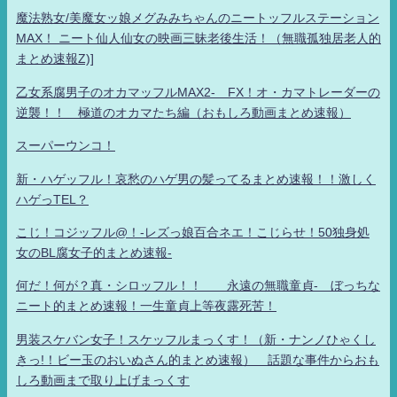
魔法熟女/美魔女ッ娘メグみみちゃんのニートッフルステーション
MAX！ ニート仙人仙女の映画三昧老後生活！（無職孤独居老人的
まとめ速報Z)]
乙女系腐男子のオカマッフルMAX2- FX！オ・カマトレーダーの
逆襲！！ 極道のオカマたち編（おもしろ動画まとめ速報）
スーパーウンコ！
新・ハゲッフル！哀愁のハゲ男の髪ってるまとめ速報！！激しく
ハゲっTEL？
こじ！コジッフル@！-レズっ娘百合ネエ！こじらせ！50独身処
女のBL腐女子的まとめ速報-
何だ！何が？真・シロッフル！！ 永遠の無職童貞- ぼっちな
ニート的まとめ速報！一生童貞上等夜露死苦！
男装スケバン女子！スケッフルまっくす！（新・ナンノひゃくし
きっ!！ビー玉のおいぬさん的まとめ速報） 話題な事件からおも
しろ動画まで取り上げまっくす