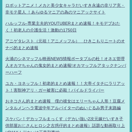
ロボットアニメ！メカと美少女キャラだいすき永遠の非リア充・
非モテ星人 ！あらゆるマニアの為のマニアックサイト
ハルッフル-専業主夫的YOUTUBERまとめ速報！キモデブおた
く！初老人の介護生活！激動の1750日
アニゲタレスト（元祖！アニメッフル） ひきこもりニートのオ
ナベ的まとめ速報
火浦のシネマッフル映画NEWS情報ポータブルの杜！オネエ管理
人オカマちゃんの鬼女的まとめ速報!オカマッフルアタックナンバ
ーハーフ
ユカ・ヨネッフル！初老的まとめ速報！！大帝イタチにラリアッ
ト！害獣神アリ・ガー被害に必殺！パイルドライバー
おネコさん的まとめ速報 僕の彼女はエリーちゃん人形！豆腐メ
ンタルメンヘラ電波中年アルバイターのぬいぐるみ男子末路編
スケバン！デカッフルまっくす（デカい強い2次元嫁だいすき子
供部屋おじさんヒロシ之古惑仔的まとめ速報）話題な動画取り上