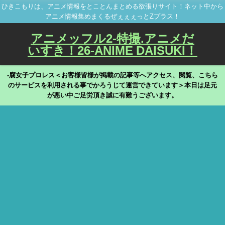
ひきこもりは、アニメ情報をとことんまとめる欲張りサイト！ネット中から
アニメ情報集めまくるぜぇぇぇっとZプラス！
アニメッフル2-特撮.アニメだ
いすき！26-ANIME DAISUKI！
-腐女子プロレス＜お客様皆様が掲載の記事等へアクセス、閲覧、こちら
のサービスを利用される事でかろうじて運営できています＞本日は足元
が悪い中ご足労頂き誠に有難うございます。