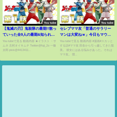
You tube
You tube
【鬼滅の刃】鬼殺隊の最期!!散っ
セレブママ友「普通のサラリー
ていった全9人の最期&知られざ
マンは大変ねｗ」今日もマウン
るエピソードを徹底解説！【時
ティング！→子どもの一言でま
You tubeで見る 動画内容 ★イラスト ・サ
You tubeで見る 動画内容 #漫画#スカッと
ムネ 古村オイキムチ Twitter@fuji_2o 一徹
する話#ママ友 田舎から引っ越してきた龍
透無一郎】【煉獄杏寿郎】【胡
さかの大逆転ｗｗ
太郎 pixiv@4413411...
美。 彼女にはある悩みがあった。それは
蝶しのぶ】【伊黒小芭内】【甘
ママ友。 慣...
露寺蜜璃】【悲鳴嶼行冥】【き
めつのやいば】