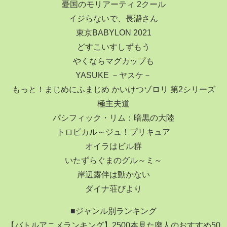
憂国のモリアーティ 2クール
イジらないで、長瀞さん
東京BABYLON 2021
どすこいすしずもう
やくならマグカップも
YASUKE －ヤスケ－
もっと！まじめにふまじめ かいけつゾロリ 第2シリーズ
極主夫道
パシフィック・リム：暗黒の大陸
トロピカル～ジュ！プリキュア
オイラはビル群
いたずらぐまのグル～ミ～
岸辺露伴は動かない
ダイナ荘びより
■ジャンル別ランキング
【バトルアニメランキング】2500本見た廃人のおすすめ50