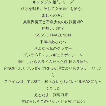
キングダム 第3シリーズ
ひげを剃る。そして女子高生を拾う。
ましろのおと
異世界魔王と召喚少女の奴隷魔術Ω
灼熱カバディ
SSSS.DYNAZENON
不滅のあなたへ
さよなら私のクラマー
ゴジラ S.P＜シンギュラポイント＞
転生したらスライムだった件 転スラ日記
究極進化したフルダイブRPGが現実よりもクソゲーだった
ら
スライム倒して300年、知らないうちにレベルMAXになっ
てました
えとたま～猫客万来～
すばらしきこのせかい The Animation