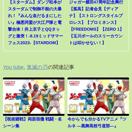
【スターダム】ダンプ松本が
ジャガー横田47周年記念興行
スターダムで制御不能の大暴
【孤高】記者会見【ディア
れ！『みんな血だるまにした
ナ】【ストロングスタイルプ
い』極悪同盟が大江戸隊と電
ロレス】【プロミネンス】
撃合体！井上京子とQQタッ
【FREEDOMS】【ZERO 1】
グと激突！-8.19ミッドサマー
【玉川ボールのスリーカウン
フェス2023-【STARDOM】
トは叩かせない！】
You tube
,
鬼滅の刃
の関連記事
【呪術廻戦】両面宿儺 戦闘・名
今からでも分かるTVアニメ『ツ
シーン集
ルネ ―風舞高校弓道部―』