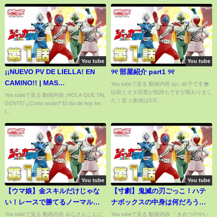
You tube
You tube
¡¡NUEVO PV DE LIELLA! EN
CAMINO!! | MAS
You tubeで見る 動画内容 ぬいめ子です🧁
以前とオタ部屋が気持ちですが変わりまし
INFORMACIÓN De Love Live
You tubeで見る 動画内容 ¡HOLA QUE TAL
た！笑 ⚠︎動画は5月...
GENTE! ¿Como están? El día de hoy les
Superstar! Hajimari wa Kimi no
t...
Sora
You tube
You tube
【ウマ娘】金スキルだけじゃな
【寸劇】鬼滅の刃ごっこ！ハテ
い！レースで勝てるノーマルス
ナボックスの中身は何だろう
キルを徹底解説！今日から勝率
な？おままごと - はねまりチャン
You tubeで見る 動画内容 みなさんこんに
You tubeで見る 動画内容 「きめつのやい