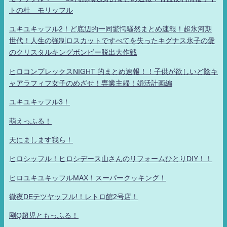
トの杜 モリッフル
ユキユキッフル2！ど底辺的一同驚愕騒然まとめ速報！超氷河期
世代！人生の強制ロスカットですべてを失ったキグナス氷子の愛
のクリスタルキングボンビー脱出大作戦
ヒロコンプレックスNIGHT 的まとめ速報！！子供が欲しいど陰キ
ャアラフィフ女子のめざせ！専業主婦！婚活計画編
ユキユキッフル3！
萌えっふる！
天にまします我ら！
ヒロシッフル！ヒロシデース山さんのリフォームひとりDIY！！
ヒロユキユキッフルMAX！スーパークッキング！
徹夜DEテツヤッフル!！レトロ館2号店！
剛Q超児ともっふる！