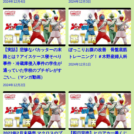
2024年12月4日
2024年12月3日
【実話】悲惨なバカッターの末
ぽっこりお腹の改善 骨盤底筋
路とは？アイスケース寝そべり
トレーニング！＃木野産婦人科
事件・冷蔵庫侵入事件の学生が
2024年12月1日
通っていた学校のブチギレがす
ごい…（マンガ動画）
2024年12月2日
2022年2月末発売 マクロスのプ
【即日完売】ヒロアカ一番くじ