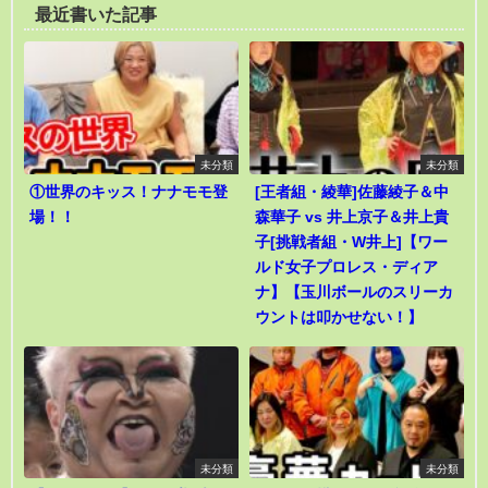
最近書いた記事
未分類
未分類
①世界のキッス！ナナモモ登
[王者組・綾華]佐藤綾子＆中
場！！
森華子 vs 井上京子＆井上貴
子[挑戦者組・W井上]【ワー
ルド女子プロレス・ディア
ナ】【玉川ボールのスリーカ
ウントは叩かせない！】
未分類
未分類