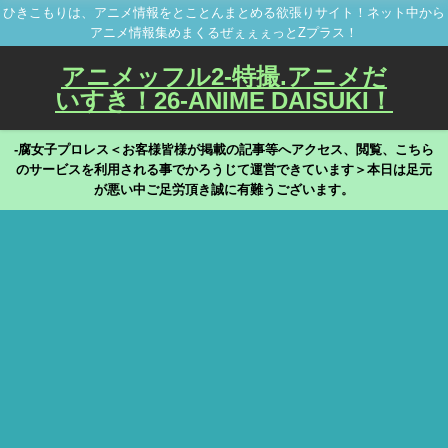
ひきこもりは、アニメ情報をとことんまとめる欲張りサイト！ネット中から
アニメ情報集めまくるぜぇぇぇっとZプラス！
アニメッフル2-特撮.アニメだ
いすき！26-ANIME DAISUKI！
-腐女子プロレス＜お客様皆様が掲載の記事等へアクセス、閲覧、こちら
のサービスを利用される事でかろうじて運営できています＞本日は足元
が悪い中ご足労頂き誠に有難うございます。