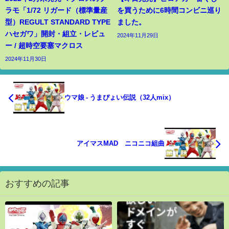
ラモ「1/72 リガード（標準量産
を買うために6時間コンビニ巡り
型）REGULT STANDARD TYPE
ました。
ハセガワ」開封・組立・レビュ
2024年11月29日
ー / 超時空要塞マクロス
2024年11月30日
ウマ娘 - うまぴょい伝説（32人mix）
アイマスMAD ニコニコ組曲
おすすめの記事