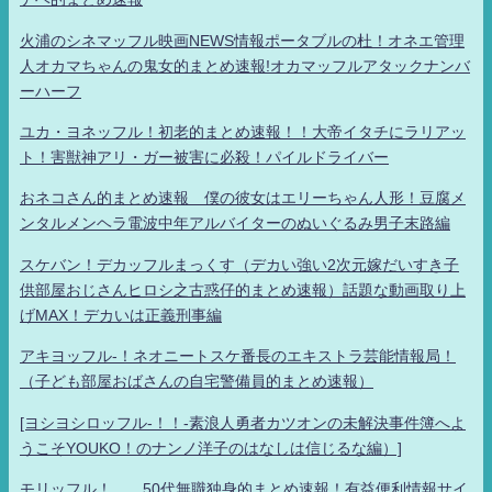
火浦のシネマッフル映画NEWS情報ポータブルの杜！オネエ管理
人オカマちゃんの鬼女的まとめ速報!オカマッフルアタックナンバ
ーハーフ
ユカ・ヨネッフル！初老的まとめ速報！！大帝イタチにラリアッ
ト！害獣神アリ・ガー被害に必殺！パイルドライバー
おネコさん的まとめ速報 僕の彼女はエリーちゃん人形！豆腐メ
ンタルメンヘラ電波中年アルバイターのぬいぐるみ男子末路編
スケバン！デカッフルまっくす（デカい強い2次元嫁だいすき子
供部屋おじさんヒロシ之古惑仔的まとめ速報）話題な動画取り上
げMAX！デカいは正義刑事編
アキヨッフル-！ネオニートスケ番長のエキストラ芸能情報局！
（子ども部屋おばさんの自宅警備員的まとめ速報）
[ヨシヨシロッフル-！！-素浪人勇者カツオンの未解決事件簿へよ
うこそYOUKO！のナンノ洋子のはなしは信じるな編）]
モリッフル！ 50代無職独身的まとめ速報！有益便利情報サイ