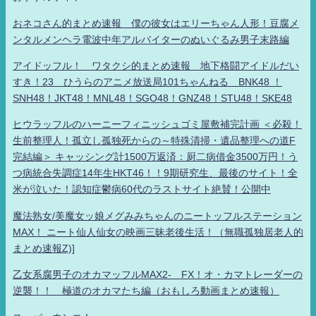
おネコさん的まとめ速報 僕の彼女はエリーちゃん人形！豆腐メ
ンタルメンヘラ電波中年アルバイターのぬいぐるみ男子末路編
アイドッフル！ ワタクシ的まとめ速報 地下格闘アイドルだい
すき！23 ひうらのアニメ放送局101ちゃんねる BNK48 ！
SNH48！JKT48！MNL48！SGO48！GNZ48！STU48！SKE48
ヒウラッフルのハーニーフィニッシュゴミ屋敷補完計画 ＜必殺！
生前整理人！孤立し孤独死からの～特殊清掃・遺品整理への道F
完結編＞ キャッシング計1500万返済：厨二病借金3500万円！う
つ病統合失調症14年生HKT46！！9期研究生、最後のサイト！全
米が泣いた！認知症鬱病60代のラストサイト絶賛！公開中
魔法熟女/美魔女ッ娘メグみみちゃんのニートッフルステーション
MAX！ ニート仙人仙女の映画三昧老後生活！（無職孤独居老人的
まとめ速報Z)]
乙女系腐男子のオカマッフルMAX2- FX！オ・カマトレーダーの
逆襲！！ 極道のオカマたち編（おもしろ動画まとめ速報）