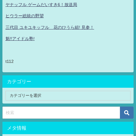
ヤナッフル ゲームだいすき6！放送局
ヒウラー総統の野望
三代目 ユキユキッフル 花のひうら組! 見参！
魁!!アイドル塾!
t112
カテゴリー
メタ情報