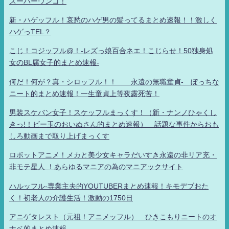
スーパーウンコ！
新・ハゲッフル！哀愁のハゲ男の髪ってるまとめ速報！！激しく
ハゲっTEL？
こじ！コジッフル@！-レズっ娘百合ネエ！こじらせ！50独身処
女のBL腐女子的まとめ速報-
何だ！何が？真・シロッフル！！ 永遠の無職童貞- ぼっちな
ニート的まとめ速報！一生童貞上等夜露死苦！
男装スケバン女子！スケッフルまっくす！（新・ナンノひゃくし
きっ!！ビー玉のおいぬさん的まとめ速報） 話題な事件からおも
しろ動画まで取り上げまっくす
ロボットアニメ！メカと美少女キャラだいすき永遠の非リア充・
非モテ星人 ！あらゆるマニアの為のマニアックサイト
ハルッフル-専業主夫的YOUTUBERまとめ速報！キモデブおた
く！初老人の介護生活！激動の1750日
アニゲタレスト（元祖！アニメッフル） ひきこもりニートのオ
ナベ的まとめ速報