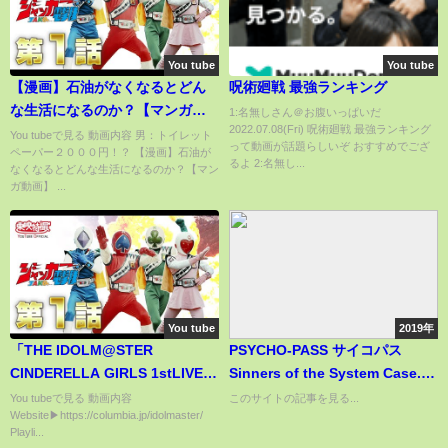
You tube
You tube
【漫画】石油がなくなるとどん
呪術廻戦 最強ランキング
な生活になるのか？【マンガ動
1:名無しさん＠お腹いっぱいだ
2022.07.08(Fri) 呪術廻戦 最強ランキング
画】
You tubeで見る 動画内容 男：トイレット
って動画が話題らしいぞ おすすめでござ
ペーパー２０００円！？ 【漫画】石油が
るよ 2:名無し...
なくなるとどんな生活になるのか？【マン
ガ動画】 ...
You tube
2019年
「THE IDOLM@STER
PSYCHO-PASS サイコパス
CINDERELLA GIRLS 1stLIVE
Sinners of the System Case.2
WONDERFUL M@GIC!!」PVク
First Guardian
You tubeで見る 動画内容
このサイトの記事を見る...
Website▶https://columbia.jp/idolmaster/
ールバージョン
Playli...