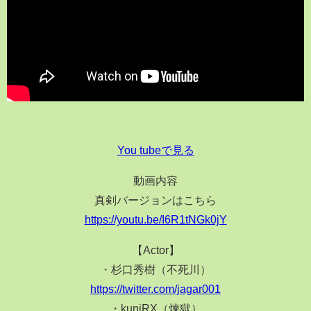
You tubeで見る
動画内容
真剣バージョンはこちら
https://youtu.be/I6R1tNGk0jY
【Actor】
・杉口秀樹（不死川）
https://twitter.com/jagar001
・kuniRX（煉獄）