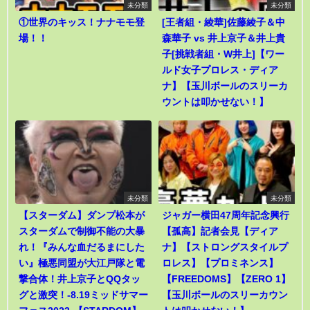
未分類
未分類
①世界のキッス！ナナモモ登
[王者組・綾華]佐藤綾子＆中
場！！
森華子 vs 井上京子＆井上貴
子[挑戦者組・W井上]【ワー
ルド女子プロレス・ディア
ナ】【玉川ボールのスリーカ
ウントは叩かせない！】
未分類
未分類
【スターダム】ダンプ松本が
ジャガー横田47周年記念興行
スターダムで制御不能の大暴
【孤高】記者会見【ディア
れ！『みんな血だるまにした
ナ】【ストロングスタイルプ
い』極悪同盟が大江戸隊と電
ロレス】【プロミネンス】
撃合体！井上京子とQQタッ
【FREEDOMS】【ZERO 1】
グと激突！-8.19ミッドサマー
【玉川ボールのスリーカウン