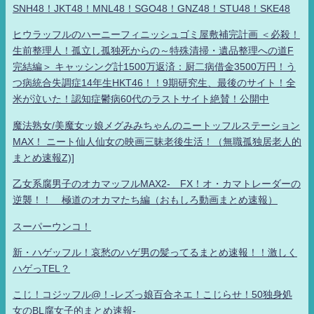
SNH48！JKT48！MNL48！SGO48！GNZ48！STU48！SKE48
ヒウラッフルのハーニーフィニッシュゴミ屋敷補完計画 ＜必殺！
生前整理人！孤立し孤独死からの～特殊清掃・遺品整理への道F
完結編＞ キャッシング計1500万返済：厨二病借金3500万円！う
つ病統合失調症14年生HKT46！！9期研究生、最後のサイト！全
米が泣いた！認知症鬱病60代のラストサイト絶賛！公開中
魔法熟女/美魔女ッ娘メグみみちゃんのニートッフルステーション
MAX！ ニート仙人仙女の映画三昧老後生活！（無職孤独居老人的
まとめ速報Z)]
乙女系腐男子のオカマッフルMAX2- FX！オ・カマトレーダーの
逆襲！！ 極道のオカマたち編（おもしろ動画まとめ速報）
スーパーウンコ！
新・ハゲッフル！哀愁のハゲ男の髪ってるまとめ速報！！激しく
ハゲっTEL？
こじ！コジッフル@！-レズっ娘百合ネエ！こじらせ！50独身処
女のBL腐女子的まとめ速報-