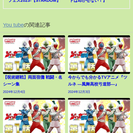
フェス2023-【STARDOM】
トは叩かせない！】
You tube
の関連記事
【呪術廻戦】両面宿儺 戦闘・名
今からでも分かるTVアニメ『ツ
シーン集
ルネ ―風舞高校弓道部―』
2024年12月4日
2024年12月3日