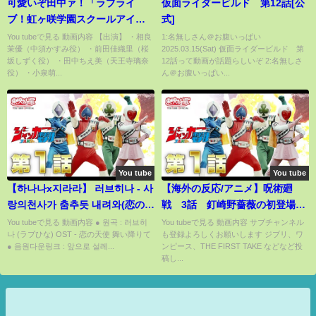
可愛いぞ田中ァ！「ラブライ
仮面ライダービルド 第12話[公
ブ！虹ヶ咲学園スクールアイド
式]
ル同好会」
You tubeで見る 動画内容 【出演】 ・相良
1:名無しさん＠お腹いっぱい
茉優（中須かすみ役） ・前田佳織里（桜
2025.03.15(Sat) 仮面ライダービルド 第
坂しずく役） ・田中ちえ美（天王寺璃奈
12話って動画が話題らしいぞ 2:名無しさ
役） ・小泉萌...
ん＠お腹いっぱい...
You tube
You tube
【하나나x지라라】 러브히나 - 사
【海外の反応/アニメ】呪術廻
랑의천사가 춤추듯 내려와(恋の天
戦 3話 釘崎野薔薇の初登場
使 舞い降りて)
個性爆発で爆笑 戦闘シーンで
You tubeで見る 動画内容 ● 원곡 : 러브히
You tubeで見る 動画内容 サブチャンネル
나 (ラブひな) OST - 恋の天使 舞い降りて
も登録よろしくお願いします ジブリ、ワ
興奮も
● 음원다운링크 : 앞으로 설레...
ンピース、THE FIRST TAKE などなど投
稿し...