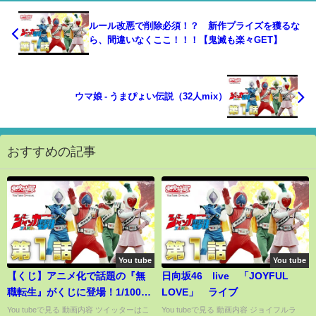
ルール改悪で削除必須！？ 新作プライズを獲るな
ら、間違いなくここ！！！【鬼滅も楽々GET】
ウマ娘 - うまぴょい伝説（32人mix）
おすすめの記事
You tube
You tube
【くじ】アニメ化で話題の『無
日向坂46 live 「JOYFUL
職転生』がくじに登場！1/100の
LOVE」 ライブ
激レア賞GETなるか！（一番く
You tubeで見る 動画内容 ツイッターはこ
You tubeで見る 動画内容 ジョイフルラ