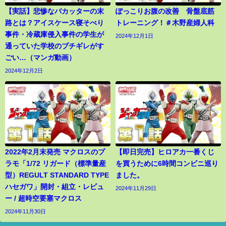
【実話】悲惨なバカッターの末
ぽっこりお腹の改善 骨盤底筋
路とは？アイスケース寝そべり
トレーニング！＃木野産婦人科
事件・冷蔵庫侵入事件の学生が
2024年12月1日
通っていた学校のブチギレがす
ごい…（マンガ動画）
2024年12月2日
2022年2月末発売 マクロスのプ
【即日完売】ヒロアカ一番くじ
ラモ「1/72 リガード（標準量産
を買うために6時間コンビニ巡り
型）REGULT STANDARD TYPE
ました。
ハセガワ」開封・組立・レビュ
2024年11月29日
ー / 超時空要塞マクロス
2024年11月30日