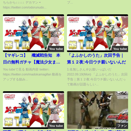
ちらから↓↓↓↓↓ デカマン ⇨
ブ...
じ、オンラインくじ、無職転
https://twitter.com/odorunudo...
生）
You tube
You tube
【マギレコ】 殲滅戦告知 本
「よふかしのうた」次回予告｜
日の無料ガチャ【魔法少女まど
第１２夜:今日ウチ親いないんだ
かマギカ外伝マギアレコード】
You tubeで見る 動画内容 twitter↓
1:名無しさん＠お腹いっぱいだ
https://twitter.com/madokamagifan 動画を
2022.09.19(Mon) 「よふかしのうた」次回
アップする励み...
予告｜第１２夜:今日ウチ親いないんだっ
て動画が話題らしい...
You tube
ファン