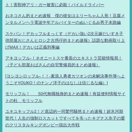
ト！害獣神アリ・ガー被害に必殺！パイルドライバー
おネコさん的まとめ速報 僕の彼女はエリーちゃん人形！豆腐メ
ンタルメンヘラ電波中年アルバイターのぬいぐるみ男子末路編
スケバン！デカッフルまっくす（デカい強い2次元嫁だいすき子
供部屋おじさんヒロシ之古惑仔的まとめ速報）話題な動画取り上
げMAX！デカいは正義刑事編
アキヨッフル-！ネオニートスケ番長のエキストラ芸能情報局！
（子ども部屋おばさんの自宅警備員的まとめ速報）
[ヨシヨシロッフル-！！-素浪人勇者カツオンの未解決事件簿へよ
うこそYOUKO！のナンノ洋子のはなしは信じるな編）]
モリッフル！ 50代無職独身的まとめ速報！有益便利情報サイ
トの杜 モリッフル
ユキユキッフル2！ど底辺的一同驚愕騒然まとめ速報！超氷河期
世代！人生の強制ロスカットですべてを失ったキグナス氷子の愛
のクリスタルキングボンビー脱出大作戦