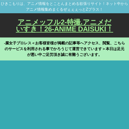
ひきこもりは、アニメ情報をとことんまとめる欲張りサイト！ネット中から
アニメ情報集めまくるぜぇぇぇっとZプラス！
アニメッフル2-特撮.アニメだ
いすき！26-ANIME DAISUKI！
-腐女子プロレス＜お客様皆様が掲載の記事等へアクセス、閲覧、こちら
のサービスを利用される事でかろうじて運営できています＞本日は足元
が悪い中ご足労頂き誠に有難うございます。