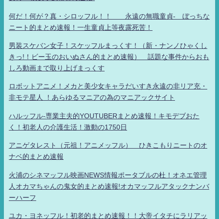
何だ！何が？真・シロッフル！！ 永遠の無職童貞- ぼっちな
ニート的まとめ速報！一生童貞上等夜露死苦！
男装スケバン女子！スケッフルまっくす！（新・ナンノひゃくし
きっ!！ビー玉のおいぬさん的まとめ速報） 話題な事件からおも
しろ動画まで取り上げまっくす
ロボットアニメ！メカと美少女キャラだいすき永遠の非リア充・
非モテ星人 ！あらゆるマニアの為のマニアックサイト
ハルッフル-専業主夫的YOUTUBERまとめ速報！キモデブおた
く！初老人の介護生活！激動の1750日
アニゲタレスト（元祖！アニメッフル） ひきこもりニートのオ
ナベ的まとめ速報
火浦のシネマッフル映画NEWS情報ポータブルの杜！オネエ管理
人オカマちゃんの鬼女的まとめ速報!オカマッフルアタックナンバ
ーハーフ
ユカ・ヨネッフル！初老的まとめ速報！！大帝イタチにラリアッ