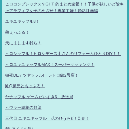
ヒロコンプレックスNIGHT 的まとめ速報！！子供が欲しいど陰キ
ャアラフィフ女子のめざせ！専業主婦！婚活計画編
ユキユキッフル3！
萌えっふる！
天にまします我ら！
ヒロシッフル！ヒロシデース山さんのリフォームひとりDIY！！
ヒロユキユキッフルMAX！スーパークッキング！
徹夜DEテツヤッフル!！レトロ館2号店！
剛Q超児ともっふる！
ヤナッフル ゲームだいすき6！放送局
ヒウラー総統の野望
三代目 ユキユキッフル 花のひうら組! 見参！