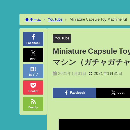
ホーム
You tube
Miniature Capsule Toy M
You tube
Facebook
Miniature Capsul
post
マシン（ガチャガチ
2021年1月31日
2021年1月31日
はてブ
Pocket
Facebook
post
Feedly