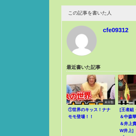
この記事を書いた人
cfe09312
最近書いた記事
未分類
①世界のキッス！ナナ
[王者組
モモ登場！！
＆中森華
＆井上貴
W井上]