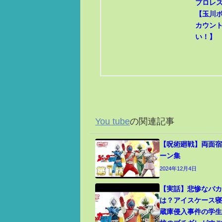
プロレ
【玉川
カウン
い！】
You tube
の関連記事
【呪術廻戦】両面宿
ーン集
2024年12月4日
【実話】悲惨なバ
は？アイスケース
蔵庫侵入事件の学