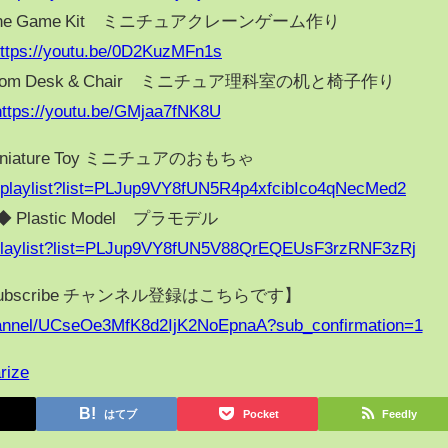
 Crane Game Kit ミニチュアクレーンゲーム作り
ttps://youtu.be/0D2KuzMFn1s
nce Room Desk & Chair ミニチュア理科室の机と椅子作り
https://youtu.be/GMjaa7fNK8U
iniature Toy ミニチュアのおもちゃ
/playlist?list=PLJup9VY8fUN5R4p4xfcibIco4qNecMed2
◆ Plastic Model プラモデル
/playlist?list=PLJup9VY8fUN5V88QrEQEUsF3rzRNF3zRj
 Subscribe チャンネル登録はこちらです】
hannel/UCseOe3MfK8d2IjK2NoEpnaA?sub_confirmation=1
rize
はてブ
Pocket
Feedly