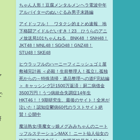
ちゃん人形！豆腐メンタルメンヘラ電波中年
アルバイターのぬいぐるみ男子末路編
アイドッフル！ ワタクシ的まとめ速報 地
下格闘アイドルだいすき！23 ひうらのアニ
メ放送局101ちゃんねる BNK48 ！SNH48！
JKT48！MNL48！SGO48！GNZ48！
STU48！SKE48
ヒウラッフルのハーニーフィニッシュゴミ屋
敷補完計画 ＜必殺！生前整理人！孤立し孤独
マ
死からの～特殊清掃・遺品整理への道F完結編
＞ キャッシング計1500万返済：厨二病借金
3500万円！うつ病統合失調症14年生
で
HKT46！！9期研究生、最後のサイト！全米が
泣いた！認知症鬱病60代のラストサイト絶
賛！公開中
研
魔法熟女/美魔女ッ娘メグみみちゃんのニート
ッフルステーションMAX！ ニート仙人仙女の