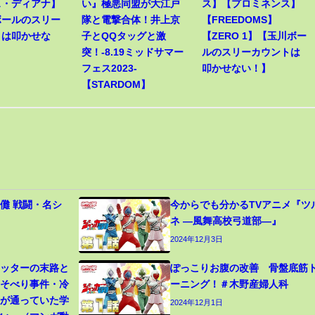
ス・ディアナ】
い』極悪同盟が大江戸
ス】【プロミネンス】
ボールのスリー
隊と電撃合体！井上京
【FREEDOMS】
トは叩かせな
子とQQタッグと激
【ZERO 1】【玉川ボー
突！-8.19ミッドサマー
ルのスリーカウントは
フェス2023-
叩かせない！】
【STARDOM】
儺 戦闘・名シ
今からでも分かるTVアニメ『ツ
ネ ―風舞高校弓道部―』
2024年12月3日
カッターの末路と
ぽっこりお腹の改善 骨盤底筋
寝そべり事件・冷
ーニング！＃木野産婦人科
生が通っていた学
2024年12月1日