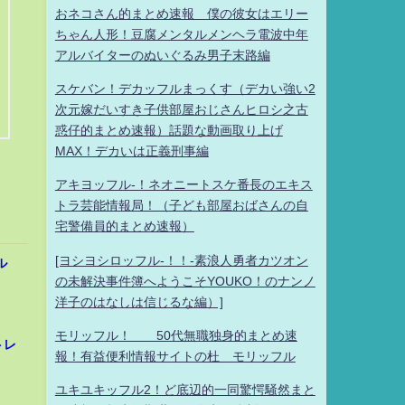
おネコさん的まとめ速報 僕の彼女はエリー
ちゃん人形！豆腐メンタルメンヘラ電波中年
アルバイターのぬいぐるみ男子末路編
スケバン！デカッフルまっくす（デカい強い2
次元嫁だいすき子供部屋おじさんヒロシ之古
惑仔的まとめ速報）話題な動画取り上げ
MAX！デカいは正義刑事編
アキヨッフル-！ネオニートスケ番長のエキス
トラ芸能情報局！（子ども部屋おばさんの自
宅警備員的まとめ速報）
[ヨシヨシロッフル-！！-素浪人勇者カツオン
ル
の未解決事件簿へようこそYOUKO！のナンノ
洋子のはなしは信じるな編）]
モリッフル！ 50代無職独身的まとめ速
トレ
報！有益便利情報サイトの杜 モリッフル
ユキユキッフル2！ど底辺的一同驚愕騒然まと