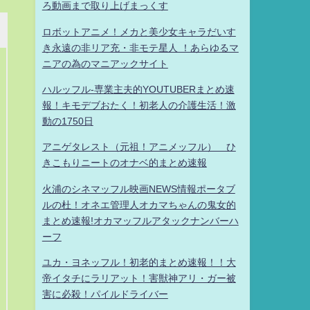
ろ動画まで取り上げまっくす
ロボットアニメ！メカと美少女キャラだいす
き永遠の非リア充・非モテ星人 ！あらゆるマ
ニアの為のマニアックサイト
ハルッフル-専業主夫的YOUTUBERまとめ速
報！キモデブおたく！初老人の介護生活！激
動の1750日
アニゲタレスト（元祖！アニメッフル） ひ
きこもりニートのオナベ的まとめ速報
火浦のシネマッフル映画NEWS情報ポータブ
ルの杜！オネエ管理人オカマちゃんの鬼女的
まとめ速報!オカマッフルアタックナンバーハ
ーフ
ユカ・ヨネッフル！初老的まとめ速報！！大
帝イタチにラリアット！害獣神アリ・ガー被
害に必殺！パイルドライバー