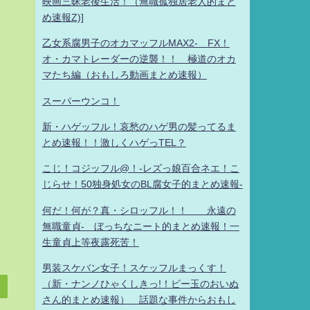
映画三昧老後生活！（無職孤独居老人的まと
め速報Z)]
乙女系腐男子のオカマッフルMAX2- FX！
オ・カマトレーダーの逆襲！！ 極道のオカ
マたち編（おもしろ動画まとめ速報）
スーパーウンコ！
新・ハゲッフル！哀愁のハゲ男の髪ってるま
とめ速報！！激しくハゲっTEL？
こじ！コジッフル@！-レズっ娘百合ネエ！こ
じらせ！50独身処女のBL腐女子的まとめ速報-
何だ！何が？真・シロッフル！！ 永遠の
無職童貞- ぼっちなニート的まとめ速報！一
生童貞上等夜露死苦！
男装スケバン女子！スケッフルまっくす！
（新・ナンノひゃくしきっ!！ビー玉のおいぬ
さん的まとめ速報） 話題な事件からおもし