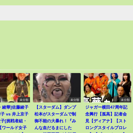
未分類
未分類
未分類
・綾華]佐藤綾子
【スターダム】ダンプ
ジャガー横田47周年記
子 vs 井上京子
松本がスターダムで制
念興行【孤高】記者会
子[挑戦者組・
御不能の大暴れ！『み
見【ディアナ】【スト
【ワールド女子
んな血だるまにした
ロングスタイルプロレ