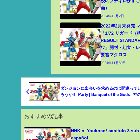
校のブチギレがす
画）
2024年12月2日
2022年2月末発売
「1/72 リガード
REGULT STANDA
ワ」開封・組立・レビ
要塞マクロス
2024年11月30日
ダンジョンに出会いを求めるのは間違って
ろうかII - Party | Banquet of the Gods - 
ーティー
おすすめの記事
NHK ni Youkoso! capitulo 3 sub
español