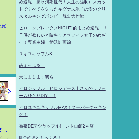
め速報！超氷河期世代！人生の強制ロスカッ
トですべてを失ったキグナス氷子の愛のクリ
スタルキングボンビー脱出大作戦
を買
ヒロコンプレックスNIGHT 的まとめ速報！！
子供が欲しいど陰キャアラフィフ女子のめざ
せ！専業主婦！婚活計画編
ユキユキッフル3！
萌えっふる！
天にまします我ら！
ヒロシッフル！ヒロシデース山さんのリフォ
ームひとりDIY！！
ヒロユキユキッフルMAX！スーパークッキン
グ！
徹夜DEテツヤッフル!！レトロ館2号店！
だ…。
剛Q超児ともっふる！
で、マ