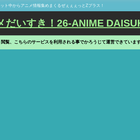
ット中からアニメ情報集めまくるぜぇぇぇっとZプラス！
いすき！26-ANIME DAISU
、閲覧、こちらのサービスを利用される事でかろうじて運営できていま