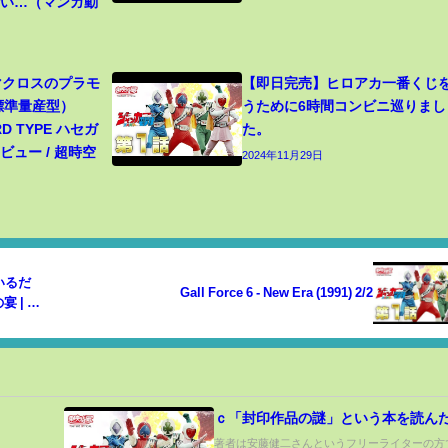
ごい…（マンガ動
 マクロスのプラモ
【即日完売】ヒロアカ一番くじ
（標準量産型）
うために6時間コンビニ巡りまし
RD TYPE ハセガ
た。
ュー / 超時空
2024年11月29日
いるだ
Gall Force 6 - New Era (1991) 2/2
神の宴 | パ
ｃ「封印作品の謎」という本を読ん
著者は安藤健二さんというフリーライターの方