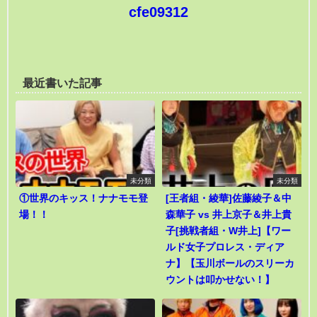
cfe09312
最近書いた記事
未分類
未分類
①世界のキッス！ナナモモ登
[王者組・綾華]佐藤綾子＆中
場！！
森華子 vs 井上京子＆井上貴
子[挑戦者組・W井上]【ワー
ルド女子プロレス・ディア
ナ】【玉川ボールのスリーカ
ウントは叩かせない！】