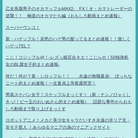
乙女系腐男子のオカマッフルMAX2- FX！オ・カマトレーダーの
逆襲！！ 極道のオカマたち編（おもしろ動画まとめ速報）
スーパーウンコ！
新・ハゲッフル！哀愁のハゲ男の髪ってるまとめ速報！！激しく
ハゲっTEL？
こじ！コジッフル@！-レズっ娘百合ネエ！こじらせ！50独身処
女のBL腐女子的まとめ速報-
何だ！何が？真・シロッフル！！ 永遠の無職童貞- ぼっちな
ニート的まとめ速報！一生童貞上等夜露死苦！
男装スケバン女子！スケッフルまっくす！（新・ナンノひゃくし
きっ!！ビー玉のおいぬさん的まとめ速報） 話題な事件からおも
しろ動画まで取り上げまっくす
ロボットアニメ！メカと美少女キャラだいすき永遠の非リア充・
非モテ星人 ！あらゆるマニアの為のマニアックサイト