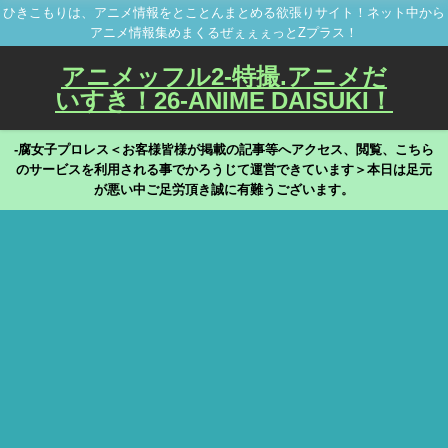
ひきこもりは、アニメ情報をとことんまとめる欲張りサイト！ネット中から
アニメ情報集めまくるぜぇぇぇっとZプラス！
アニメッフル2-特撮.アニメだ
いすき！26-ANIME DAISUKI！
-腐女子プロレス＜お客様皆様が掲載の記事等へアクセス、閲覧、こちら
のサービスを利用される事でかろうじて運営できています＞本日は足元
が悪い中ご足労頂き誠に有難うございます。