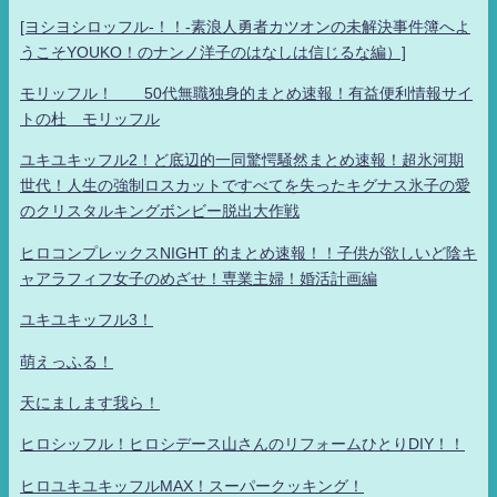
[ヨシヨシロッフル-！！-素浪人勇者カツオンの未解決事件簿へよ
うこそYOUKO！のナンノ洋子のはなしは信じるな編）]
モリッフル！ 50代無職独身的まとめ速報！有益便利情報サイ
トの杜 モリッフル
ユキユキッフル2！ど底辺的一同驚愕騒然まとめ速報！超氷河期
世代！人生の強制ロスカットですべてを失ったキグナス氷子の愛
のクリスタルキングボンビー脱出大作戦
ヒロコンプレックスNIGHT 的まとめ速報！！子供が欲しいど陰キ
ャアラフィフ女子のめざせ！専業主婦！婚活計画編
ユキユキッフル3！
萌えっふる！
天にまします我ら！
ヒロシッフル！ヒロシデース山さんのリフォームひとりDIY！！
ヒロユキユキッフルMAX！スーパークッキング！