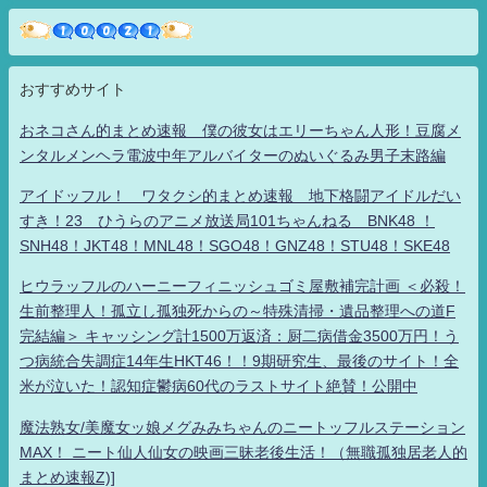
おすすめサイト
おネコさん的まとめ速報 僕の彼女はエリーちゃん人形！豆腐メ
ンタルメンヘラ電波中年アルバイターのぬいぐるみ男子末路編
アイドッフル！ ワタクシ的まとめ速報 地下格闘アイドルだい
すき！23 ひうらのアニメ放送局101ちゃんねる BNK48 ！
SNH48！JKT48！MNL48！SGO48！GNZ48！STU48！SKE48
ヒウラッフルのハーニーフィニッシュゴミ屋敷補完計画 ＜必殺！
生前整理人！孤立し孤独死からの～特殊清掃・遺品整理への道F
完結編＞ キャッシング計1500万返済：厨二病借金3500万円！う
つ病統合失調症14年生HKT46！！9期研究生、最後のサイト！全
米が泣いた！認知症鬱病60代のラストサイト絶賛！公開中
魔法熟女/美魔女ッ娘メグみみちゃんのニートッフルステーション
MAX！ ニート仙人仙女の映画三昧老後生活！（無職孤独居老人的
まとめ速報Z)]