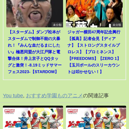
未分類
未分類
【スターダム】ダンプ松本が
ジャガー横田47周年記念興行
スターダムで制御不能の大暴
【孤高】記者会見【ディア
れ！『みんな血だるまにした
ナ】【ストロングスタイルプ
い』極悪同盟が大江戸隊と電
ロレス】【プロミネンス】
撃合体！井上京子とQQタッ
【FREEDOMS】【ZERO 1】
グと激突！-8.19ミッドサマー
【玉川ボールのスリーカウン
フェス2023-【STARDOM】
トは叩かせない！】
You tube
,
おすすめ学園ものアニメ
の関連記事