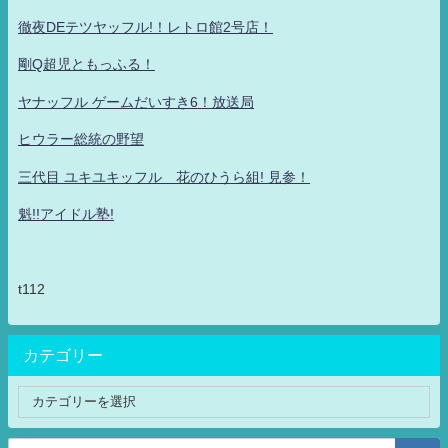
徹夜DEテツヤッフル!！レトロ館2号店！
剛Q超児ともっふる！
ヤナッフル ゲームだいすき6！放送局
ヒウラー総統の野望
三代目 ユキユキッフル 花のひうら組! 見参！
魁!!アイドル塾!
t112
カテゴリー