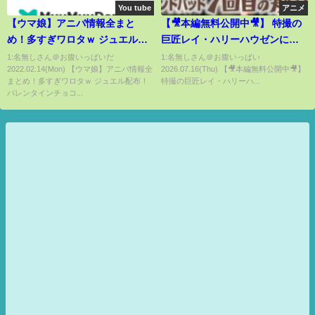
You tube
アニメ
【ウマ娘】アニバ情報全まと
【🎥本編無料公開中🎥】 特撮の
め！多すぎワロタｗ ジュエル配
巨匠レイ・ハリーハウゼンによ
布！バレンタインチョコも！ア
る傑作『シンドバッド７回目の
1:名無しさん＠お腹いっぱいだ
1:名無しさん＠お腹いっぱい
2022.02.14(Mon) 【ウマ娘】アニバ情報全
2026.07.16(Thu) 【🎥本編無料公開中🎥】
ツすぎる！！【アクエリアス杯
航海』（字幕版）
まとめ！多すぎワロタｗ ジュエル配布！
特撮の巨匠レイ・ハリーハ...
アニバーサリー のっちんTV ウマ
バレンタインチョコ...
娘プリティーダービー攻略アプ
デまとめ うまむすめ】