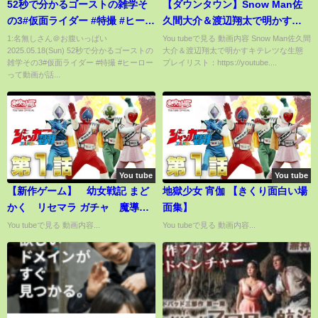
52秒で分かるゴーストの雑学そ
【ダウンタウン】Snow Man佐
の3#仮面ライダー #特撮 #ヒーロ
久間大介＆渡辺翔太で明かすキ
ー
テレツな生態
1:名無しさん＠お腹いっぱい
You tubeで見る 動画内容 Snow Man佐久間
2025.05.18(Sun) 52秒で分かるゴーストの
大介＆渡辺翔太で明かすキテレツな生態
雑学その3#仮面ライダー #特撮 #ヒーロー
プレイリスト：https://youtube....
って動画が話...
You tube
You tube
【新作ゲーム】 幼女戦記 まど
地獄少女 宵伽 【きくり面白い場
かく リセマラ ガチャ 魔導師
面集】
斯く戦えり おすすめ携帯スマ
You tubeで見る 動画内容...
You tubeで見る 動画内容...
ホゲームアプリ free App game
VLOG