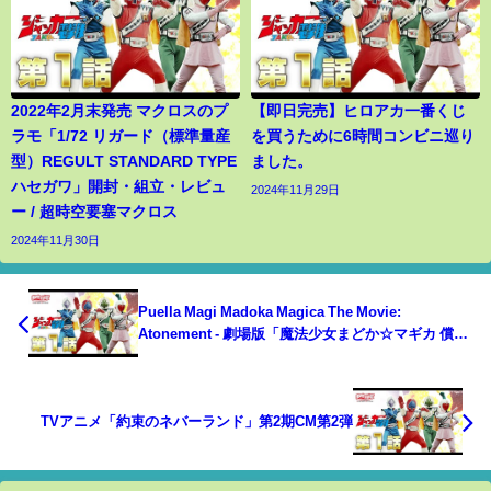
2022年2月末発売 マクロスのプ
【即日完売】ヒロアカ一番くじ
ラモ「1/72 リガード（標準量産
を買うために6時間コンビニ巡り
型）REGULT STANDARD TYPE
ました。
ハセガワ」開封・組立・レビュ
2024年11月29日
ー / 超時空要塞マクロス
2024年11月30日
Puella Magi Madoka Magica The Movie:
Atonement - 劇場版「魔法少女まどか☆マギカ 償い
の物語」新作予告編公開
TVアニメ「約束のネバーランド」第2期CM第2弾