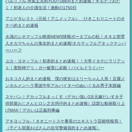
ハルッフル-専業主夫的YOUTUBERまとめ速報！キモデブおた
く！初老人の介護生活！激動の1750日
アニゲタレスト（元祖！アニメッフル） ひきこもりニートのオ
ナベ的まとめ速報
火浦のシネマッフル映画NEWS情報ポータブルの杜！オネエ管理
人オカマちゃんの鬼女的まとめ速報!オカマッフルアタックナンバ
ーハーフ
ユカ・ヨネッフル！初老的まとめ速報！！大帝イタチにラリアッ
ト！害獣神アリ・ガー被害に必殺！パイルドライバー
おネコさん的まとめ速報 僕の彼女はエリーちゃん人形！豆腐メ
ンタルメンヘラ電波中年アルバイターのぬいぐるみ男子末路編
スケバン！デカッフルまっくす（デカい強い2次元嫁だいすき子
供部屋おじさんヒロシ之古惑仔的まとめ速報）話題な動画取り上
げMAX！デカいは正義刑事編
アキヨッフル-！ネオニートスケ番長のエキストラ芸能情報局！
（子ども部屋おばさんの自宅警備員的まとめ速報）