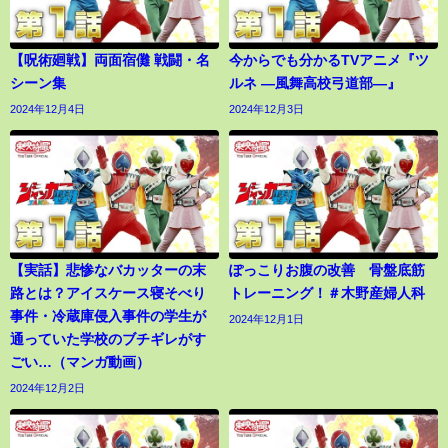
【呪術廻戦】両面宿儺 戦闘・名
今からでも分かるTVアニメ『ツ
シーン集
ルネ ―風舞高校弓道部―』
2024年12月4日
2024年12月3日
【実話】悲惨なバカッターの末
ぽっこりお腹の改善 骨盤底筋
路とは？アイスケース寝そべり
トレーニング！＃木野産婦人科
事件・冷蔵庫侵入事件の学生が
2024年12月1日
通っていた学校のブチギレがす
ごい…（マンガ動画）
2024年12月2日