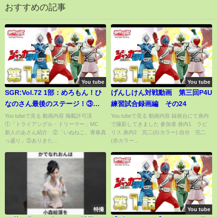
おすすめの記事
You tube
You tube
SGR:Vol.72 1部：めろもん！ひ
げんしけん対戦動画 第三回P4U
なのさん最後のステージ！③い
練習試合録画編 その24
らない ツインテール④キスは待
You tubeで見る 動画内容 掲載許可済
You tubeで見る 動画内容 録画台にて身内
①「トライアングル・ドリーマー」MC
で撮影してきました 参加者 身内1 ラビ
つしかないのでしょうか？ Ｍ
新人のあさん紹介 ②「いぬねこ。青春真
リス 身内2 完二(白カラー) 自分 完二
Ｃ：12/19・12/26 SGR出演告
っ盛り」⑤ありきた...
(赤カラー...
知⑥SHOUT
特撮
You tube