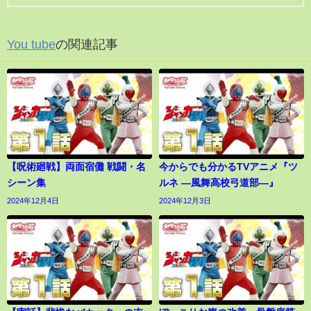
You tube
の関連記事
【呪術廻戦】両面宿儺 戦闘・名
今からでも分かるTVアニメ『ツ
シーン集
ルネ ―風舞高校弓道部―』
2024年12月4日
2024年12月3日