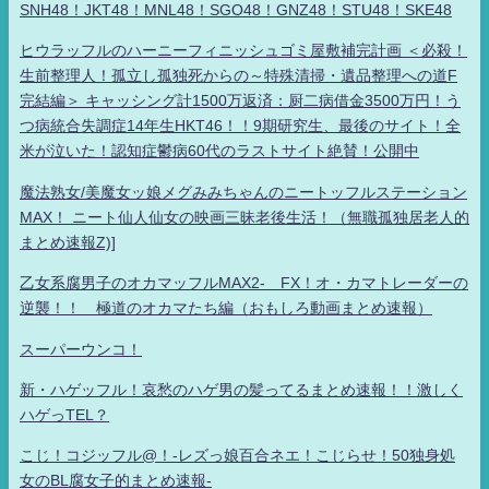
SNH48！JKT48！MNL48！SGO48！GNZ48！STU48！SKE48
ヒウラッフルのハーニーフィニッシュゴミ屋敷補完計画 ＜必殺！
生前整理人！孤立し孤独死からの～特殊清掃・遺品整理への道F
完結編＞ キャッシング計1500万返済：厨二病借金3500万円！う
つ病統合失調症14年生HKT46！！9期研究生、最後のサイト！全
米が泣いた！認知症鬱病60代のラストサイト絶賛！公開中
魔法熟女/美魔女ッ娘メグみみちゃんのニートッフルステーション
MAX！ ニート仙人仙女の映画三昧老後生活！（無職孤独居老人的
まとめ速報Z)]
乙女系腐男子のオカマッフルMAX2- FX！オ・カマトレーダーの
逆襲！！ 極道のオカマたち編（おもしろ動画まとめ速報）
スーパーウンコ！
新・ハゲッフル！哀愁のハゲ男の髪ってるまとめ速報！！激しく
ハゲっTEL？
こじ！コジッフル@！-レズっ娘百合ネエ！こじらせ！50独身処
女のBL腐女子的まとめ速報-