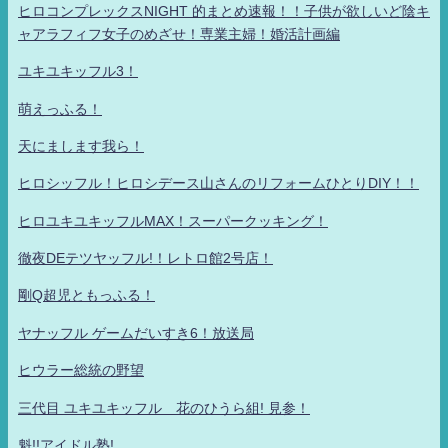
ヒロコンプレックスNIGHT 的まとめ速報！！子供が欲しいど陰キ
ャアラフィフ女子のめざせ！専業主婦！婚活計画編
ユキユキッフル3！
萌えっふる！
天にまします我ら！
ヒロシッフル！ヒロシデース山さんのリフォームひとりDIY！！
ヒロユキユキッフルMAX！スーパークッキング！
徹夜DEテツヤッフル!！レトロ館2号店！
剛Q超児ともっふる！
ヤナッフル ゲームだいすき6！放送局
ヒウラー総統の野望
三代目 ユキユキッフル 花のひうら組! 見参！
魁!!アイドル塾!