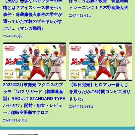
【実話】悲惨なバカッターの末
ぽっこりお腹の改善 骨盤底筋
路とは？アイスケース寝そべり
トレーニング！＃木野産婦人科
事件・冷蔵庫侵入事件の学生が
2024年12月1日
通っていた学校のブチギレがす
ごい…（マンガ動画）
2024年12月2日
2022年2月末発売 マクロスのプ
【即日完売】ヒロアカ一番くじ
ラモ「1/72 リガード（標準量産
を買うために6時間コンビニ巡り
型）REGULT STANDARD TYPE
ました。
ハセガワ」開封・組立・レビュ
2024年11月29日
ー / 超時空要塞マクロス
2024年11月30日