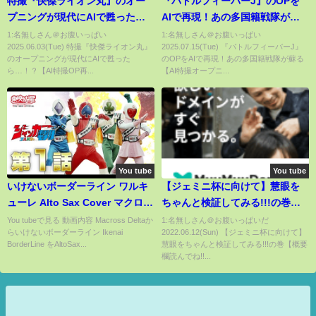
特撮『快傑ライオン丸』のオー
『バトルフィーバーJ』のOPを
プニングが現代にAIで甦った
AIで再現！あの多国籍戦隊が蘇
ら…！？【AI特撮OP再現】🦁🎥
る【AI特撮オープニング再現】
1:名無しさん＠お腹いっぱい
1:名無しさん＠お腹いっぱい
2025.06.03(Tue) 特撮『快傑ライオン丸』
2025.07.15(Tue) 『バトルフィーバーJ』
🌍⚡️
のオープニングが現代にAIで甦った
のOPをAIで再現！あの多国籍戦隊が蘇る
ら…！？【AI特撮OP再...
【AI特撮オープニ...
You tube
You tube
いけないボーダーライン ワルキ
【ジェミニ杯に向けて】慧眼を
ューレ Alto Sax Cover マクロス
ちゃんと検証してみる!!!の巻
デルタ Macross Delta Walkure
【概要欄読んでね!!】
You tubeで見る 動画内容 Macross Deltaか
1:名無しさん＠お腹いっぱいだ
らいけないボーダーライン Ikenai
2022.06.12(Sun) 【ジェミニ杯に向けて】
Ikenai BorderLine
BorderLine をAltoSax...
慧眼をちゃんと検証してみる!!!の巻【概要
欄読んでね!!...