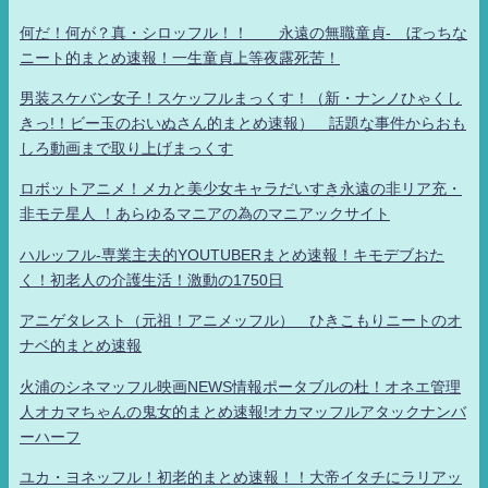
何だ！何が？真・シロッフル！！ 永遠の無職童貞- ぼっちな
ニート的まとめ速報！一生童貞上等夜露死苦！
男装スケバン女子！スケッフルまっくす！（新・ナンノひゃくし
きっ!！ビー玉のおいぬさん的まとめ速報） 話題な事件からおも
しろ動画まで取り上げまっくす
ロボットアニメ！メカと美少女キャラだいすき永遠の非リア充・
非モテ星人 ！あらゆるマニアの為のマニアックサイト
ハルッフル-専業主夫的YOUTUBERまとめ速報！キモデブおた
く！初老人の介護生活！激動の1750日
アニゲタレスト（元祖！アニメッフル） ひきこもりニートのオ
ナベ的まとめ速報
火浦のシネマッフル映画NEWS情報ポータブルの杜！オネエ管理
人オカマちゃんの鬼女的まとめ速報!オカマッフルアタックナンバ
ーハーフ
ユカ・ヨネッフル！初老的まとめ速報！！大帝イタチにラリアッ