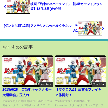
映画「約束のネバーランド」【脱獄カウントダウン
篇】12月18日(金)公開
[ダンまち3期12話] アステリオスvsベルクラネル そ
の1
おすすめの記事
You tube
You tube
2015/6/28「ご当地キャラクター
【マクロスΔ】三雲＆フレイヤ
大運動会」玉入れ
２体開封！
You tubeで見る 動画内容 2015/6/28「ご当
You tubeで見る 動画内容 Tata
地キャラクター大運動会」in ゆにガーデ
Gitarisuto「タタ ギタリスト」です。チ