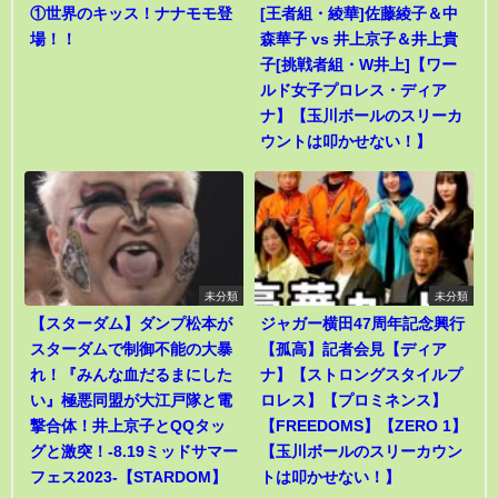
①世界のキッス！ナナモモ登
[王者組・綾華]佐藤綾子＆中
場！！
森華子 vs 井上京子＆井上貴
子[挑戦者組・W井上]【ワー
ルド女子プロレス・ディア
ナ】【玉川ボールのスリーカ
ウントは叩かせない！】
未分類
未分類
【スターダム】ダンプ松本が
ジャガー横田47周年記念興行
スターダムで制御不能の大暴
【孤高】記者会見【ディア
れ！『みんな血だるまにした
ナ】【ストロングスタイルプ
い』極悪同盟が大江戸隊と電
ロレス】【プロミネンス】
撃合体！井上京子とQQタッ
【FREEDOMS】【ZERO 1】
グと激突！-8.19ミッドサマー
【玉川ボールのスリーカウン
フェス2023-【STARDOM】
トは叩かせない！】