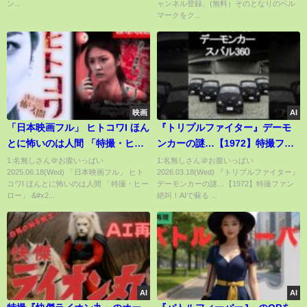
ン...
ャンネル登録、(無料）そのとなりのベル
マークをク...
映画
AI
「日本映画フル」 ヒトコワI ほん
『トリプルファイター』デーモ
とに怖いのは人間 「特撮・ヒー
ンカーの謎…【1972】特撮ファ
ロー」 ✔️📀📽️サスペンスドラマ
ン絶叫！AIで蘇る #トリプルファ
1:名無しさん＠お腹いっぱい
1:名無しさん＠お腹いっぱい
2025.06.18(Wed) 「日本映画フル」 ヒト
2026.03.18(Wed) 『トリプルファイター』
最新2025 FULL HD
イター #特撮 #円谷プロ #デーモ
コワI ほんとに怖いのは人間 「特撮・ヒー
デーモンカーの謎…【1972】特撮ファン
ンカー #スバル360
ロー」 &#x2...
絶叫！AIで蘇る ...
AI
AI