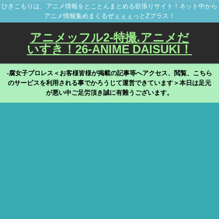
ひきこもりは、アニメ情報をとことんまとめる欲張りサイト！ネット中から
アニメ情報集めまくるぜぇぇぇっとZプラス！
アニメッフル2-特撮.アニメだ
いすき！26-ANIME DAISUKI！
-腐女子プロレス＜お客様皆様が掲載の記事等へアクセス、閲覧、こちら
のサービスを利用される事でかろうじて運営できています＞本日は足元
が悪い中ご足労頂き誠に有難うございます。