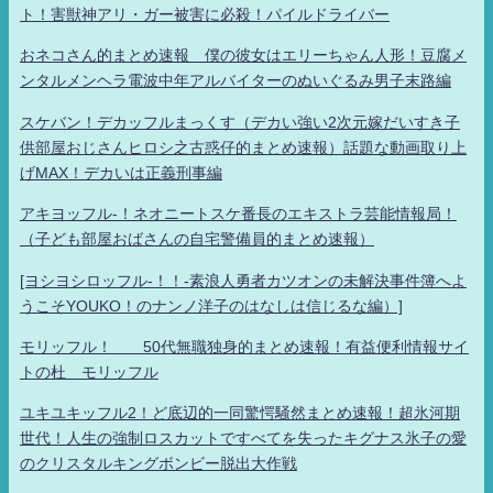
ト！害獣神アリ・ガー被害に必殺！パイルドライバー
おネコさん的まとめ速報 僕の彼女はエリーちゃん人形！豆腐メ
ンタルメンヘラ電波中年アルバイターのぬいぐるみ男子末路編
スケバン！デカッフルまっくす（デカい強い2次元嫁だいすき子
供部屋おじさんヒロシ之古惑仔的まとめ速報）話題な動画取り上
げMAX！デカいは正義刑事編
アキヨッフル-！ネオニートスケ番長のエキストラ芸能情報局！
（子ども部屋おばさんの自宅警備員的まとめ速報）
[ヨシヨシロッフル-！！-素浪人勇者カツオンの未解決事件簿へよ
うこそYOUKO！のナンノ洋子のはなしは信じるな編）]
モリッフル！ 50代無職独身的まとめ速報！有益便利情報サイ
トの杜 モリッフル
ユキユキッフル2！ど底辺的一同驚愕騒然まとめ速報！超氷河期
世代！人生の強制ロスカットですべてを失ったキグナス氷子の愛
のクリスタルキングボンビー脱出大作戦