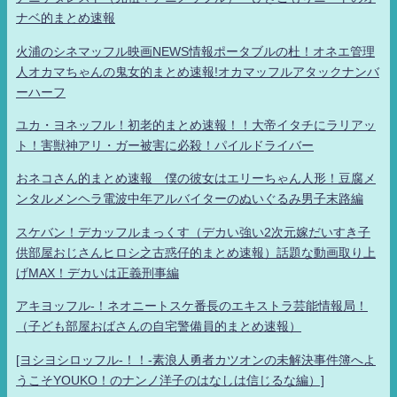
ナベ的まとめ速報
火浦のシネマッフル映画NEWS情報ポータブルの杜！オネエ管理
人オカマちゃんの鬼女的まとめ速報!オカマッフルアタックナンバ
ーハーフ
ユカ・ヨネッフル！初老的まとめ速報！！大帝イタチにラリアッ
ト！害獣神アリ・ガー被害に必殺！パイルドライバー
おネコさん的まとめ速報 僕の彼女はエリーちゃん人形！豆腐メ
ンタルメンヘラ電波中年アルバイターのぬいぐるみ男子末路編
スケバン！デカッフルまっくす（デカい強い2次元嫁だいすき子
供部屋おじさんヒロシ之古惑仔的まとめ速報）話題な動画取り上
げMAX！デカいは正義刑事編
アキヨッフル-！ネオニートスケ番長のエキストラ芸能情報局！
（子ども部屋おばさんの自宅警備員的まとめ速報）
[ヨシヨシロッフル-！！-素浪人勇者カツオンの未解決事件簿へよ
うこそYOUKO！のナンノ洋子のはなしは信じるな編）]