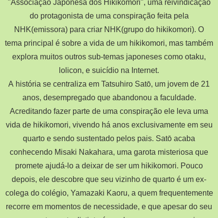
"Associação Japonesa dos Hikikomori", uma reivindicação
do protagonista de uma conspiração feita pela
NHK(emissora) para criar NHK(grupo do hikikomori). O
tema principal é sobre a vida de um hikikomori, mas também
explora muitos outros sub-temas japoneses como otaku,
lolicon, e suicídio na Internet.
A história se centraliza em Tatsuhiro Satō, um jovem de 21
anos, desempregado que abandonou a faculdade.
Acreditando fazer parte de uma conspiração ele leva uma
vida de hikikomori, vivendo há anos exclusivamente em seu
quarto e sendo sustentado pelos pais. Satō acaba
conhecendo Misaki Nakahara, uma garota misteriosa que
promete ajudá-lo a deixar de ser um hikikomori. Pouco
depois, ele descobre que seu vizinho de quarto é um ex-
colega do colégio, Yamazaki Kaoru, a quem frequentemente
recorre em momentos de necessidade, e que apesar do seu