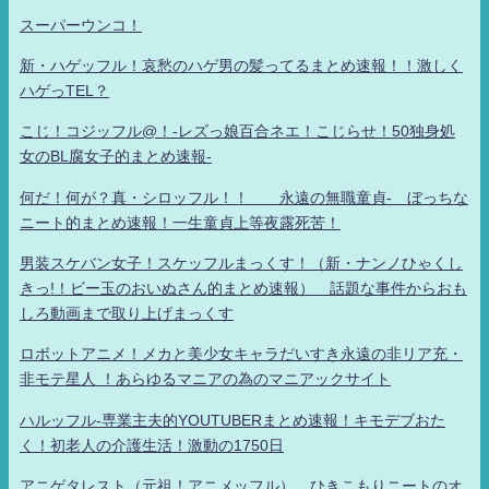
スーパーウンコ！
新・ハゲッフル！哀愁のハゲ男の髪ってるまとめ速報！！激しく
ハゲっTEL？
こじ！コジッフル@！-レズっ娘百合ネエ！こじらせ！50独身処
女のBL腐女子的まとめ速報-
何だ！何が？真・シロッフル！！ 永遠の無職童貞- ぼっちな
ニート的まとめ速報！一生童貞上等夜露死苦！
男装スケバン女子！スケッフルまっくす！（新・ナンノひゃくし
きっ!！ビー玉のおいぬさん的まとめ速報） 話題な事件からおも
しろ動画まで取り上げまっくす
ロボットアニメ！メカと美少女キャラだいすき永遠の非リア充・
非モテ星人 ！あらゆるマニアの為のマニアックサイト
ハルッフル-専業主夫的YOUTUBERまとめ速報！キモデブおた
く！初老人の介護生活！激動の1750日
アニゲタレスト（元祖！アニメッフル） ひきこもりニートのオ