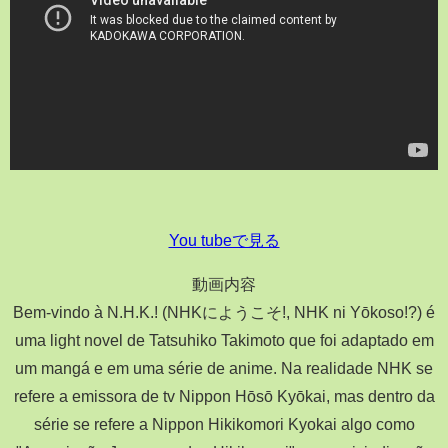
You tubeで見る
動画内容
Bem-vindo à N.H.K.! (NHKにようこそ!, NHK ni Yōkoso!?) é
uma light novel de Tatsuhiko Takimoto que foi adaptado em
um mangá e em uma série de anime. Na realidade NHK se
refere a emissora de tv Nippon Hōsō Kyōkai, mas dentro da
série se refere a Nippon Hikikomori Kyokai algo como