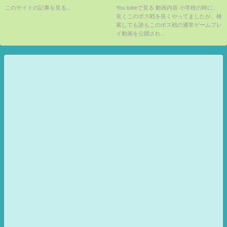
the Trailblazer－
ランク VS サッグリーダー
このサイトの記事を見る...
You tubeで見る 動画内容 小学校の時に、
良くこのボス戦を良くやってましたが、検
索しても誰もこのボス戦の通常ゲームプレ
イ動画を公開され...