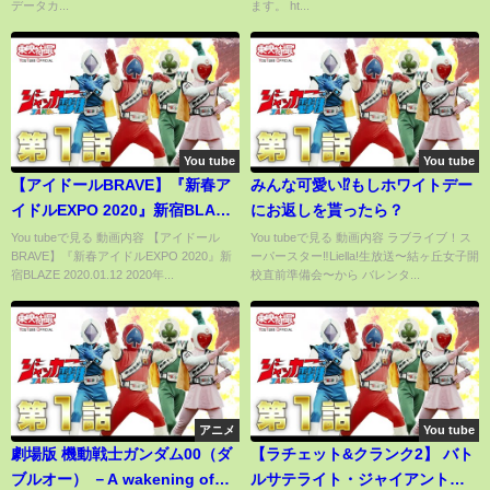
データカ...
ます。 ht...
④
You tube
You tube
【アイドールBRAVE】『新春ア
みんな可愛い⁉︎もしホワイトデー
イドルEXPO 2020』新宿BLAZE
にお返しを貰ったら？
2020.01.12
You tubeで見る 動画内容 【アイドール
You tubeで見る 動画内容 ラブライブ！ス
BRAVE】『新春アイドルEXPO 2020』新
ーパースター‼︎Liella!生放送〜結ヶ丘女子開
宿BLAZE 2020.01.12 2020年...
校直前準備会〜から バレンタ...
アニメ
You tube
劇場版 機動戦士ガンダム00（ダ
【ラチェット&クランク2】 バト
ブルオー） －A wakening of
ルサテライト・ジャイアントク