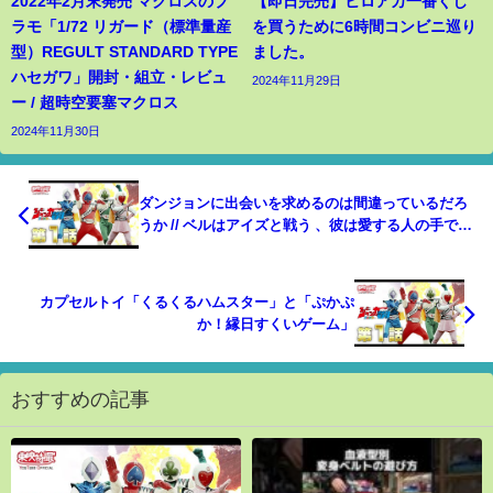
2022年2月末発売 マクロスのプ
【即日完売】ヒロアカ一番くじ
ラモ「1/72 リガード（標準量産
を買うために6時間コンビニ巡り
型）REGULT STANDARD TYPE
ました。
ハセガワ」開封・組立・レビュ
2024年11月29日
ー / 超時空要塞マクロス
2024年11月30日
ダンジョンに出会いを求めるのは間違っているだろ
うか // ベルはアイズと戦う 、彼は愛する人の手で死
ぬのだろうか？ - DanMachi Season 3
カプセルトイ「くるくるハムスター」と「ぷかぷ
か！縁日すくいゲーム」
おすすめの記事