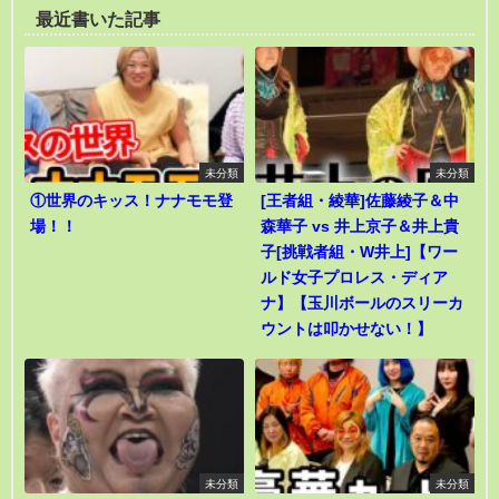
最近書いた記事
未分類
未分類
①世界のキッス！ナナモモ登
[王者組・綾華]佐藤綾子＆中
場！！
森華子 vs 井上京子＆井上貴
子[挑戦者組・W井上]【ワー
ルド女子プロレス・ディア
ナ】【玉川ボールのスリーカ
ウントは叩かせない！】
未分類
未分類