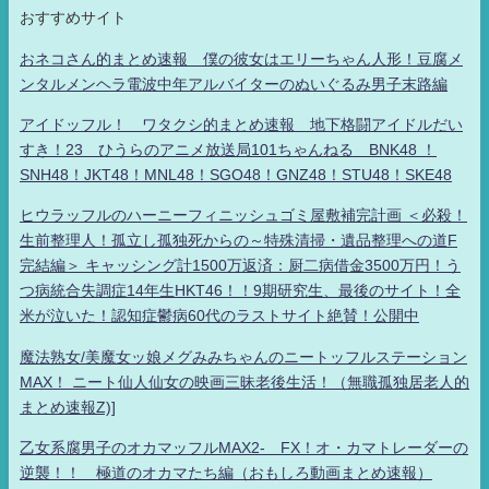
おすすめサイト
おネコさん的まとめ速報 僕の彼女はエリーちゃん人形！豆腐メ
ンタルメンヘラ電波中年アルバイターのぬいぐるみ男子末路編
アイドッフル！ ワタクシ的まとめ速報 地下格闘アイドルだい
すき！23 ひうらのアニメ放送局101ちゃんねる BNK48 ！
SNH48！JKT48！MNL48！SGO48！GNZ48！STU48！SKE48
ヒウラッフルのハーニーフィニッシュゴミ屋敷補完計画 ＜必殺！
生前整理人！孤立し孤独死からの～特殊清掃・遺品整理への道F
完結編＞ キャッシング計1500万返済：厨二病借金3500万円！う
つ病統合失調症14年生HKT46！！9期研究生、最後のサイト！全
米が泣いた！認知症鬱病60代のラストサイト絶賛！公開中
魔法熟女/美魔女ッ娘メグみみちゃんのニートッフルステーション
MAX！ ニート仙人仙女の映画三昧老後生活！（無職孤独居老人的
まとめ速報Z)]
乙女系腐男子のオカマッフルMAX2- FX！オ・カマトレーダーの
逆襲！！ 極道のオカマたち編（おもしろ動画まとめ速報）