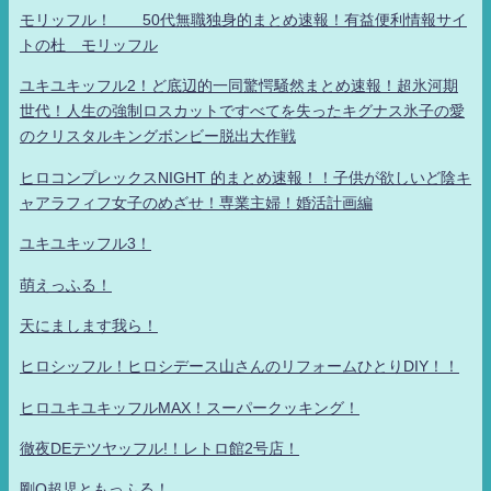
モリッフル！ 50代無職独身的まとめ速報！有益便利情報サイ
トの杜 モリッフル
ユキユキッフル2！ど底辺的一同驚愕騒然まとめ速報！超氷河期
世代！人生の強制ロスカットですべてを失ったキグナス氷子の愛
のクリスタルキングボンビー脱出大作戦
ヒロコンプレックスNIGHT 的まとめ速報！！子供が欲しいど陰キ
ャアラフィフ女子のめざせ！専業主婦！婚活計画編
ユキユキッフル3！
萌えっふる！
天にまします我ら！
ヒロシッフル！ヒロシデース山さんのリフォームひとりDIY！！
ヒロユキユキッフルMAX！スーパークッキング！
徹夜DEテツヤッフル!！レトロ館2号店！
剛Q超児ともっふる！