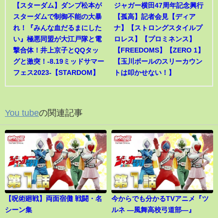
【スターダム】ダンプ松本が
ジャガー横田47周年記念興行
スターダムで制御不能の大暴
【孤高】記者会見【ディア
れ！『みんな血だるまにした
ナ】【ストロングスタイルプ
い』極悪同盟が大江戸隊と電
ロレス】【プロミネンス】
撃合体！井上京子とQQタッ
【FREEDOMS】【ZERO 1】
グと激突！-8.19ミッドサマー
【玉川ボールのスリーカウン
フェス2023-【STARDOM】
トは叩かせない！】
You tube
の関連記事
【呪術廻戦】両面宿儺 戦闘・名
今からでも分かるTVアニメ『ツ
シーン集
ルネ ―風舞高校弓道部―』