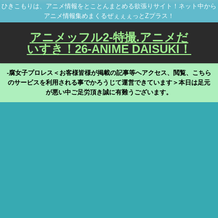
ひきこもりは、アニメ情報をとことんまとめる欲張りサイト！ネット中から
アニメ情報集めまくるぜぇぇぇっとZプラス！
アニメッフル2-特撮.アニメだ
いすき！26-ANIME DAISUKI！
-腐女子プロレス＜お客様皆様が掲載の記事等へアクセス、閲覧、こちら
のサービスを利用される事でかろうじて運営できています＞本日は足元
が悪い中ご足労頂き誠に有難うございます。