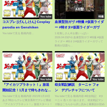
You tube
特撮
コスプレ [げんしけん] Cosplay
血液型別ガヴ #特撮 #仮面ライダ
parodia en Genshiken
ー #特オタ#仮面ライダーガヴ
You tubeで見る 動画内容...
1:名無しさん＠お腹いっぱい
2026.04.03(Fri) 血液型別ガヴ #特撮 #仮面
ライダー #特オタ#仮面ライダーガヴって
動画が話題ら...
You tube
You tube
『アイカツプラネット！』放送
幼女戦記解説 ターニャ フォ
開始記念！1月まで待ちきれな
ン デグレチャフについて
い！直前スペシャル WEBオリジ
You tubeで見る 動画内容 2021年1月10日
You tubeで見る 動画内容 #幼女戦記 #タ
あさ7時からテレビ東京系列でテレビ番組
ーニャ 色々ガバあります。 幼女戦記マン
ナルver. 最強アイドルは誰だ?デ
『アイカツプラネット！』放送スタート！
ガ版はこちらから試し読みと最新話が読め
ータカードダストーナメント！