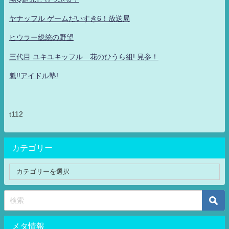
ヤナッフル ゲームだいすき6！放送局
ヒウラー総統の野望
三代目 ユキユキッフル 花のひうら組! 見参！
魁!!アイドル塾!
t112
カテゴリー
メタ情報