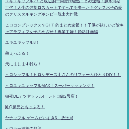
ユキユキッフル2！ど底辺的一同驚愕騒然まとめ速報！超氷河期
世代！人生の強制ロスカットですべてを失ったキグナス氷子の愛
のクリスタルキングボンビー脱出大作戦
ヒロコンプレックスNIGHT 的まとめ速報！！子供が欲しいど陰キ
ャアラフィフ女子のめざせ！専業主婦！婚活計画編
ユキユキッフル3！
萌えっふる！
天にまします我ら！
ヒロシッフル！ヒロシデース山さんのリフォームひとりDIY！！
ヒロユキユキッフルMAX！スーパークッキング！
徹夜DEテツヤッフル!！レトロ館2号店！
剛Q超児ともっふる！
ヤナッフル ゲームだいすき6！放送局
ヒウラー総統の野望