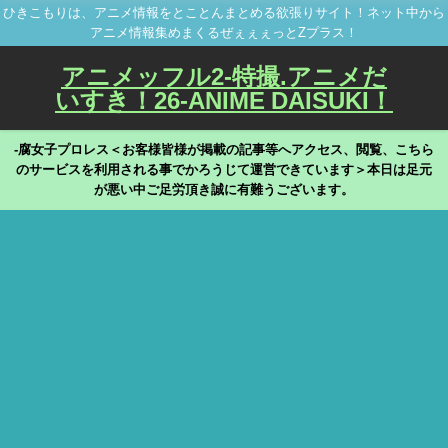
ひきこもりは、アニメ情報をとことんまとめる欲張りサイト！ネット中から
アニメ情報集めまくるぜぇぇぇっとZプラス！
アニメッフル2-特撮.アニメだ
いすき！26-ANIME DAISUKI！
-腐女子プロレス＜お客様皆様が掲載の記事等へアクセス、閲覧、こちら
のサービスを利用される事でかろうじて運営できています＞本日は足元
が悪い中ご足労頂き誠に有難うございます。