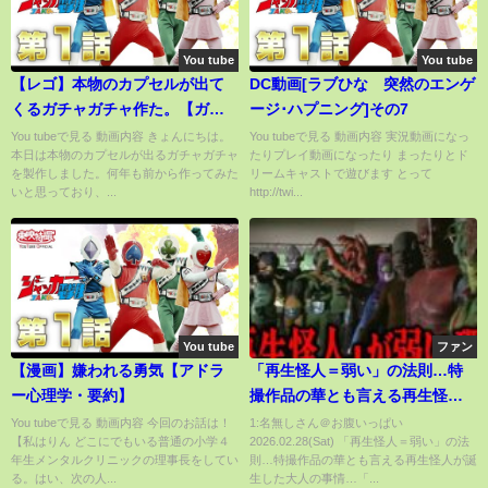
You tube
You tube
【レゴ】本物のカプセルが出て
DC動画[ラブひな 突然のエンゲ
くるガチャガチャ作た。【ガチ
ージ･ハプニング]その7
ャガチャ】
You tubeで見る 動画内容 きょんにちは。
You tubeで見る 動画内容 実況動画になっ
本日は本物のカプセルが出るガチャガチャ
たりプレイ動画になったり まったりとド
を製作しました。何年も前から作ってみた
リームキャストで遊びます とって
いと思っており、...
http://twi...
You tube
ファン
【漫画】嫌われる勇気【アドラ
「再生怪人＝弱い」の法則…特
ー心理学・要約】
撮作品の華とも言える再生怪人
が誕生した大人の事情…「仮面
You tubeで見る 動画内容 今回のお話は！
1:名無しさん＠お腹いっぱい
【私はりん どこにでもいる普通の小学４
2026.02.28(Sat) 「再生怪人＝弱い」の法
ライダー」シリーズでの扱い
年生メンタルクリニックの理事長をしてい
則…特撮作品の華とも言える再生怪人が誕
や、再生後に急激に知性が無く
る。はい、次の人...
生した大人の事情…「...