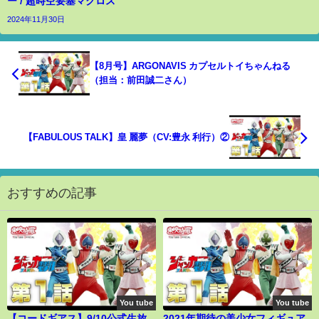
ー / 超時空要塞マクロス
2024年11月30日
【8月号】ARGONAVIS カプセルトイちゃんねる
（担当：前田誠二さん）
【FABULOUS TALK】皇 麗夢（CV:豊永 利行）②
おすすめの記事
You tube
You tube
【コードギアス】9/10公式生放
2021年期待の美少女フィギュア