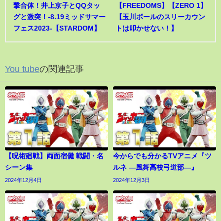
撃合体！井上京子とQQタッ
【FREEDOMS】【ZERO 1】
グと激突！-8.19ミッドサマー
【玉川ボールのスリーカウン
フェス2023-【STARDOM】
トは叩かせない！】
You tube
の関連記事
【呪術廻戦】両面宿儺 戦闘・名
今からでも分かるTVアニメ『ツ
シーン集
ルネ ―風舞高校弓道部―』
2024年12月4日
2024年12月3日