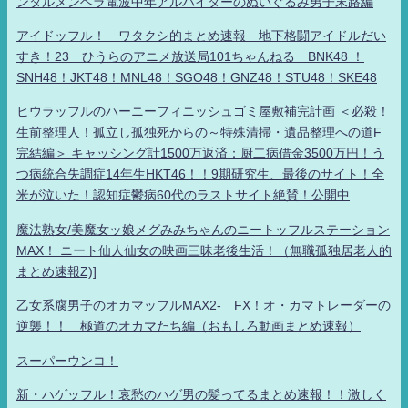
ンタルメンヘラ電波中年アルバイターのぬいぐるみ男子末路編
アイドッフル！ ワタクシ的まとめ速報 地下格闘アイドルだい
すき！23 ひうらのアニメ放送局101ちゃんねる BNK48 ！
SNH48！JKT48！MNL48！SGO48！GNZ48！STU48！SKE48
ヒウラッフルのハーニーフィニッシュゴミ屋敷補完計画 ＜必殺！
生前整理人！孤立し孤独死からの～特殊清掃・遺品整理への道F
完結編＞ キャッシング計1500万返済：厨二病借金3500万円！う
つ病統合失調症14年生HKT46！！9期研究生、最後のサイト！全
米が泣いた！認知症鬱病60代のラストサイト絶賛！公開中
魔法熟女/美魔女ッ娘メグみみちゃんのニートッフルステーション
MAX！ ニート仙人仙女の映画三昧老後生活！（無職孤独居老人的
まとめ速報Z)]
乙女系腐男子のオカマッフルMAX2- FX！オ・カマトレーダーの
逆襲！！ 極道のオカマたち編（おもしろ動画まとめ速報）
スーパーウンコ！
新・ハゲッフル！哀愁のハゲ男の髪ってるまとめ速報！！激しく