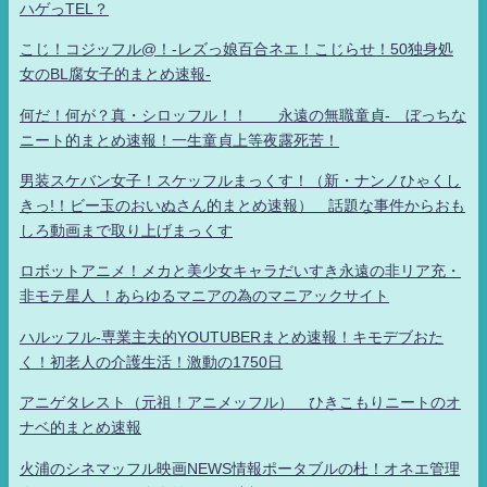
ハゲっTEL？
こじ！コジッフル@！-レズっ娘百合ネエ！こじらせ！50独身処
女のBL腐女子的まとめ速報-
何だ！何が？真・シロッフル！！ 永遠の無職童貞- ぼっちな
ニート的まとめ速報！一生童貞上等夜露死苦！
男装スケバン女子！スケッフルまっくす！（新・ナンノひゃくし
きっ!！ビー玉のおいぬさん的まとめ速報） 話題な事件からおも
しろ動画まで取り上げまっくす
ロボットアニメ！メカと美少女キャラだいすき永遠の非リア充・
非モテ星人 ！あらゆるマニアの為のマニアックサイト
ハルッフル-専業主夫的YOUTUBERまとめ速報！キモデブおた
く！初老人の介護生活！激動の1750日
アニゲタレスト（元祖！アニメッフル） ひきこもりニートのオ
ナベ的まとめ速報
火浦のシネマッフル映画NEWS情報ポータブルの杜！オネエ管理