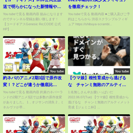
送で明らかになった新情報や、
を徹底チェック！
個人的に気になった点をまとめ
You tubeで見る 動画内容 励みになります
You tubeで見る 動画内容 ■ご購入及びご予
のでチャンネル登録お願い致します！
約はこちらから 渋谷スクランブルフィギ
て解説！【ギアジェネ】
【コードギアスGenesic Re;CODE 公式
ュア https://shibuya-scrambl...
HP】...
You tube
You tube
約ネバのアニメ2期3話で原作改
【ウマ娘】根性育成から逃げる
変！？どこが違うか徹底比
な チャンミ無敗のアルティメ
較！！【約束のネバーランド考
ット育成【ジェミニ杯】
You tubeで見る 動画内容 約束のネバーラ
1:名無しさん＠お腹いっぱいだ
ンドの2期アニメ3話では多数の原作改変
2022.06.07(Tue) 【ウマ娘】根性育成から
察＆解説】
がありました。 1，オジサンの消失 2，ミ
逃げるな チャンミ無敗のアルティメット
ネルヴァが早...
育成【ジェミニ杯】...