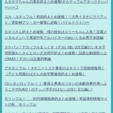
人オカマちゃんの鬼女的まとめ速報!オカマッフルアタックナンバ
ーハーフ
ユカ・ヨネッフル！初老的まとめ速報！！大帝イタチにラリアッ
ト！害獣神アリ・ガー被害に必殺！パイルドライバー
おネコさん的まとめ速報 僕の彼女はエリーちゃん人形！豆腐メ
ンタルメンヘラ電波中年アルバイターのぬいぐるみ男子末路編
スケバン！デカッフルまっくす（デカい強い2次元嫁だいすき子
供部屋おじさんヒロシ之古惑仔的まとめ速報）話題な動画取り上
げMAX！デカいは正義刑事編
アキヨッフル-！ネオニートスケ番長のエキストラ芸能情報局！
（子ども部屋おばさんの自宅警備員的まとめ速報）
[ヨシヨシロッフル-！！-素浪人勇者カツオンの未解決事件簿へよ
うこそYOUKO！のナンノ洋子のはなしは信じるな編）]
モリッフル！ 50代無職独身的まとめ速報！有益便利情報サイ
トの杜 モリッフル