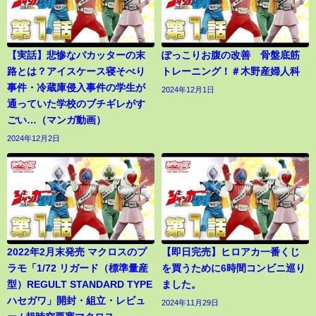
【実話】悲惨なバカッターの末
ぽっこりお腹の改善 骨盤底筋
路とは？アイスケース寝そべり
トレーニング！＃木野産婦人科
事件・冷蔵庫侵入事件の学生が
2024年12月1日
通っていた学校のブチギレがす
ごい…（マンガ動画）
2024年12月2日
2022年2月末発売 マクロスのプ
【即日完売】ヒロアカ一番くじ
ラモ「1/72 リガード（標準量産
を買うために6時間コンビニ巡り
型）REGULT STANDARD TYPE
ました。
ハセガワ」開封・組立・レビュ
2024年11月29日