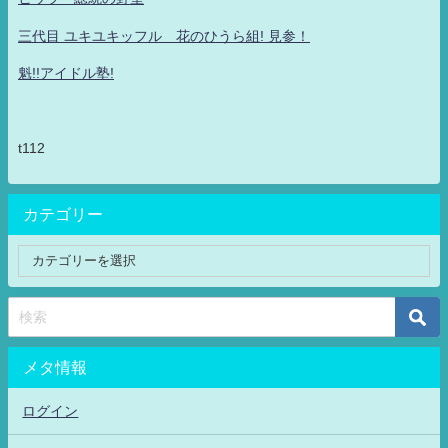
三代目 ユキユキッフル 花のひうら組! 見参！
魁!!アイドル塾!
t112
カテゴリー
メタ情報
ログイン