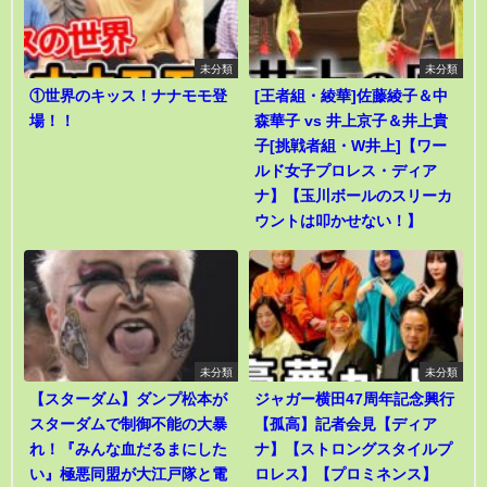
未分類
未分類
①世界のキッス！ナナモモ登
[王者組・綾華]佐藤綾子＆中
場！！
森華子 vs 井上京子＆井上貴
子[挑戦者組・W井上]【ワー
ルド女子プロレス・ディア
ナ】【玉川ボールのスリーカ
ウントは叩かせない！】
未分類
未分類
【スターダム】ダンプ松本が
ジャガー横田47周年記念興行
スターダムで制御不能の大暴
【孤高】記者会見【ディア
れ！『みんな血だるまにした
ナ】【ストロングスタイルプ
い』極悪同盟が大江戸隊と電
ロレス】【プロミネンス】