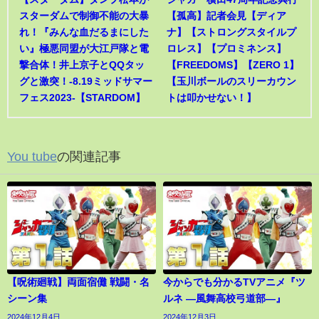
スターダムで制御不能の大暴
【孤高】記者会見【ディア
れ！『みんな血だるまにした
ナ】【ストロングスタイルプ
い』極悪同盟が大江戸隊と電
ロレス】【プロミネンス】
撃合体！井上京子とQQタッ
【FREEDOMS】【ZERO 1】
グと激突！-8.19ミッドサマー
【玉川ボールのスリーカウン
フェス2023-【STARDOM】
トは叩かせない！】
You tube
の関連記事
【呪術廻戦】両面宿儺 戦闘・名
今からでも分かるTVアニメ『ツ
シーン集
ルネ ―風舞高校弓道部―』
2024年12月4日
2024年12月3日