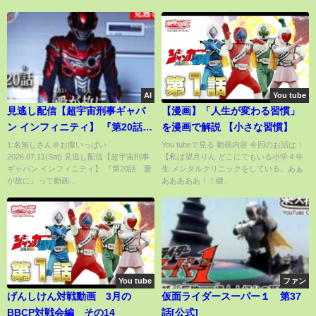
AI
You tube
見逃し配信【超宇宙刑事ギャバ
【漫画】「人生が変わる習慣」
ン インフィニティ】 『第20話
を漫画で解説 【小さな習慣】
愛が故に』[公式]
1:名無しさん＠お腹いっぱい
You tubeで見る 動画内容 今回のお話は！
2026.07.11(Sat) 見逃し配信【超宇宙刑事
【私は望月りん どこにでもいる小学４年
ギャバン インフィニティ】 『第20話 愛
生 メンタルクリニックをしている。あぁ
が故に』って動画...
あああああ！！継...
You tube
ファン
げんしけん対戦動画 3月の
仮面ライダースーパー１ 第37
BBCP対戦会編 その14
話[公式]