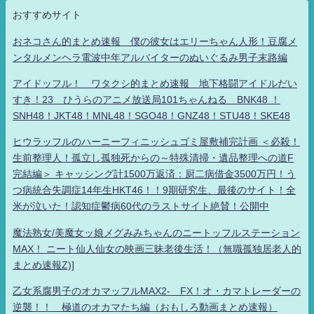
おすすめサイト
おネコさん的まとめ速報 僕の彼女はエリーちゃん人形！豆腐メ
ンタルメンヘラ電波中年アルバイターのぬいぐるみ男子末路編
アイドッフル！ ワタクシ的まとめ速報 地下格闘アイドルだい
すき！23 ひうらのアニメ放送局101ちゃんねる BNK48 ！
SNH48！JKT48！MNL48！SGO48！GNZ48！STU48！SKE48
ヒウラッフルのハーニーフィニッシュゴミ屋敷補完計画 ＜必殺！
生前整理人！孤立し孤独死からの～特殊清掃・遺品整理への道F
完結編＞ キャッシング計1500万返済：厨二病借金3500万円！う
つ病統合失調症14年生HKT46！！9期研究生、最後のサイト！全
米が泣いた！認知症鬱病60代のラストサイト絶賛！公開中
魔法熟女/美魔女ッ娘メグみみちゃんのニートッフルステーション
MAX！ ニート仙人仙女の映画三昧老後生活！（無職孤独居老人的
まとめ速報Z)]
乙女系腐男子のオカマッフルMAX2- FX！オ・カマトレーダーの
逆襲！！ 極道のオカマたち編（おもしろ動画まとめ速報）