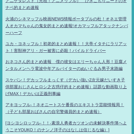
アニゲタレスト（元祖！アニメッフル） ひきこもりニートのオ
ナベ的まとめ速報
火浦のシネマッフル映画NEWS情報ポータブルの杜！オネエ管理
人オカマちゃんの鬼女的まとめ速報!オカマッフルアタックナンバ
ーハーフ
ユカ・ヨネッフル！初老的まとめ速報！！大帝イタチにラリアッ
ト！害獣神アリ・ガー被害に必殺！パイルドライバー
おネコさん的まとめ速報 僕の彼女はエリーちゃん人形！豆腐メ
ンタルメンヘラ電波中年アルバイターのぬいぐるみ男子末路編
スケバン！デカッフルまっくす（デカい強い2次元嫁だいすき子
供部屋おじさんヒロシ之古惑仔的まとめ速報）話題な動画取り上
げMAX！デカいは正義刑事編
アキヨッフル-！ネオニートスケ番長のエキストラ芸能情報局！
（子ども部屋おばさんの自宅警備員的まとめ速報）
[ヨシヨシロッフル-！！-素浪人勇者カツオンの未解決事件簿へよ
うこそYOUKO！のナンノ洋子のはなしは信じるな編）]