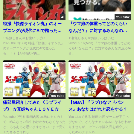
AI
You tube
特撮『快傑ライオン丸』のオー
『ウマ娘の体重ってどのくらい
プニングが現代にAIで甦った
なんだ？』に対するみんなの反
ら…！？【AI特撮OP再現】🦁🎥
応🐎まとめ【ウマ娘プリティー
1:名無しさん＠お腹いっぱい
1:名無しさん＠お腹いっぱいだ
2025.08.03(Sun) 特撮『快傑ライオン丸』
2022.05.16(Mon) 『ウマ娘の体重ってどの
ダービー】【レイミン】
のオープニングが現代にAIで甦った
くらいなんだ？』に対するみんなの反応🐎
ら…！？【AI特撮OP再...
ま...
You tube
You tube
痛部屋紹介してみた《ラブライ
【GBA】『ラブひなアドバン
ブ》 ☆真姫ちゃんＬＯＶＥ☆
ス』あなたはだれと恋をする？
You tubeで見る 動画内容 本当にカミカミ
You tubeで見る 動画内容 ゲームが下手っ
でごめんなさい途中わけわからなくなった
ぴなので、どんなチャンネルになるかわか
ところもあると思いますがさいごまで見て
りませんが、 ゲームや購入品を紹介して
くださるとうれし...
くためのチャンネ...