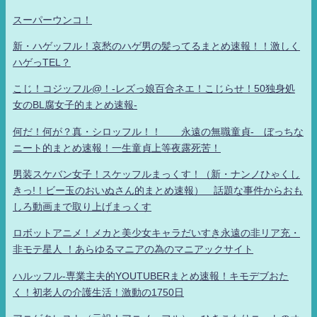
スーパーウンコ！
新・ハゲッフル！哀愁のハゲ男の髪ってるまとめ速報！！激しく
ハゲっTEL？
こじ！コジッフル@！-レズっ娘百合ネエ！こじらせ！50独身処
女のBL腐女子的まとめ速報-
何だ！何が？真・シロッフル！！ 永遠の無職童貞- ぼっちな
ニート的まとめ速報！一生童貞上等夜露死苦！
男装スケバン女子！スケッフルまっくす！（新・ナンノひゃくし
きっ!！ビー玉のおいぬさん的まとめ速報） 話題な事件からおも
しろ動画まで取り上げまっくす
ロボットアニメ！メカと美少女キャラだいすき永遠の非リア充・
非モテ星人 ！あらゆるマニアの為のマニアックサイト
ハルッフル-専業主夫的YOUTUBERまとめ速報！キモデブおた
く！初老人の介護生活！激動の1750日