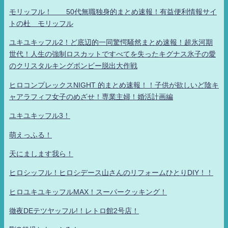
モリッフル！ 50代無職独身的まとめ速報！有益便利情報サイ
トの杜 モリッフル
ユキユキッフル2！ど底辺的一同驚愕騒然まとめ速報！超氷河期
世代！人生の強制ロスカットですべてを失ったキグナス氷子の愛
のクリスタルキングボンビー脱出大作戦
ヒロコンプレックスNIGHT 的まとめ速報！！子供が欲しいど陰キ
ャアラフィフ女子のめざせ！専業主婦！婚活計画編
ユキユキッフル3！
萌えっふる！
天にまします我ら！
ヒロシッフル！ヒロシデース山さんのリフォームひとりDIY！！
ヒロユキユキッフルMAX！スーパークッキング！
徹夜DEテツヤッフル!！レトロ館2号店！