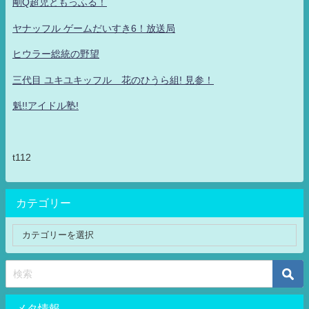
剛Q超児ともっふる！
ヤナッフル ゲームだいすき6！放送局
ヒウラー総統の野望
三代目 ユキユキッフル 花のひうら組! 見参！
魁!!アイドル塾!
t112
カテゴリー
メタ情報