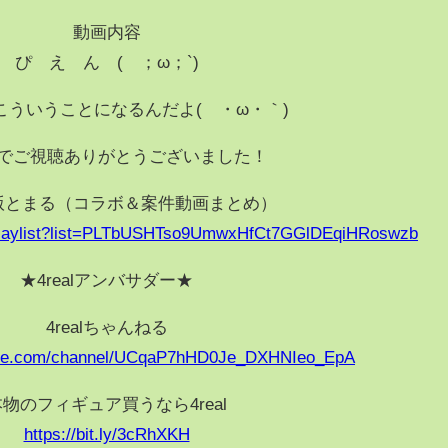
動画内容
ぴ え ん (´；ω；`)
こういうことになるんだよ(´・ω・｀)
でご視聴ありがとうございました！
版とまる（コラボ＆案件動画まとめ）
/playlist?list=PLTbUSHTso9UmwxHfCt7GGlDEqiHRoswzb
★4realアンバサダー★
4realちゃんねる
ube.com/channel/UCqaP7hHD0Je_DXHNIeo_EpA
本物のフィギュア買うなら4real
https://bit.ly/3cRhXKH