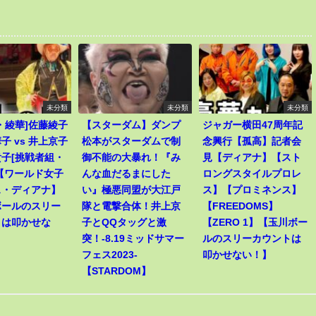
未分類
未分類
未分類
・綾華]佐藤綾子
【スターダム】ダンプ
ジャガー横田47周年記
子 vs 井上京子
松本がスターダムで制
念興行【孤高】記者会
子[挑戦者組・
御不能の大暴れ！『み
見【ディアナ】【スト
【ワールド女子
んな血だるまにした
ロングスタイルプロレ
ス・ディアナ】
い』極悪同盟が大江戸
ス】【プロミネンス】
ボールのスリー
隊と電撃合体！井上京
【FREEDOMS】
トは叩かせな
子とQQタッグと激
【ZERO 1】【玉川ボー
突！-8.19ミッドサマー
ルのスリーカウントは
フェス2023-
叩かせない！】
【STARDOM】