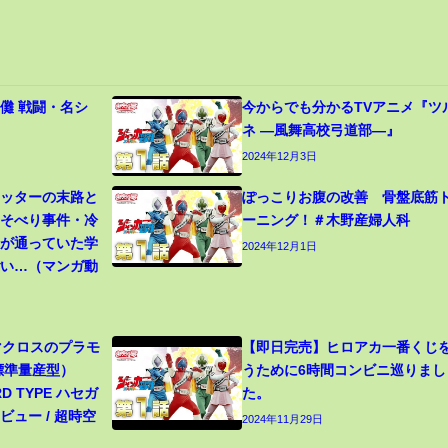
儺 戦闘・名シ
今からでも分かるTVアニメ『ツ
ネ ―風舞高校弓道部―』
2024年12月3日
カッターの末路と
ぽっこりお腹の改善 骨盤底筋
寝そべり事件・冷
ーニング！＃木野産婦人科
生が通っていた学
2024年12月1日
ごい…（マンガ動
 マクロスのプラモ
【即日完売】ヒロアカ一番くじ
（標準量産型）
うために6時間コンビニ巡りまし
RD TYPE ハセガ
た。
ュー / 超時空
2024年11月29日