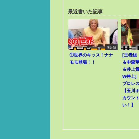
最近書いた記事
未分類
①世界のキッス！ナナ
[王者組
モモ登場！！
＆中森華
＆井上貴
W井上]
プロレ
【玉川
カウン
い！】