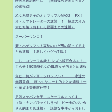
映画三昧老後生活！（無職孤独居老人的まと
め速報Z)]
乙女系腐男子のオカマッフルMAX2- FX！
オ・カマトレーダーの逆襲！！ 極道のオカ
マたち編（おもしろ動画まとめ速報）
スーパーウンコ！
新・ハゲッフル！哀愁のハゲ男の髪ってるま
とめ速報！！激しくハゲっTEL？
こじ！コジッフル@！-レズっ娘百合ネエ！こ
じらせ！50独身処女のBL腐女子的まとめ速報-
何だ！何が？真・シロッフル！！ 永遠の
無職童貞- ぼっちなニート的まとめ速報！一
生童貞上等夜露死苦！
男装スケバン女子！スケッフルまっくす！
（新・ナンノひゃくしきっ!！ビー玉のおいぬ
さん的まとめ速報） 話題な事件からおもし