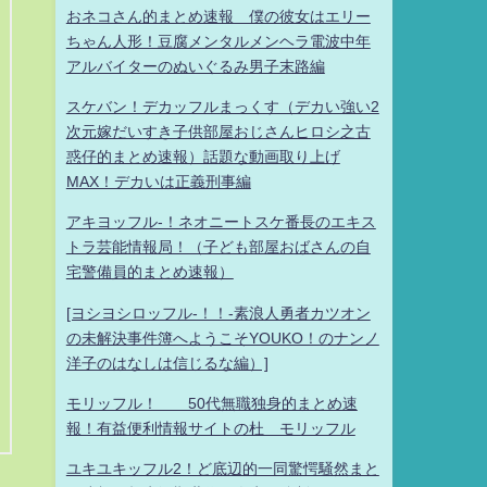
おネコさん的まとめ速報 僕の彼女はエリー
ちゃん人形！豆腐メンタルメンヘラ電波中年
アルバイターのぬいぐるみ男子末路編
スケバン！デカッフルまっくす（デカい強い2
次元嫁だいすき子供部屋おじさんヒロシ之古
惑仔的まとめ速報）話題な動画取り上げ
MAX！デカいは正義刑事編
アキヨッフル-！ネオニートスケ番長のエキス
トラ芸能情報局！（子ども部屋おばさんの自
宅警備員的まとめ速報）
[ヨシヨシロッフル-！！-素浪人勇者カツオン
の未解決事件簿へようこそYOUKO！のナンノ
洋子のはなしは信じるな編）]
モリッフル！ 50代無職独身的まとめ速
報！有益便利情報サイトの杜 モリッフル
ユキユキッフル2！ど底辺的一同驚愕騒然まと