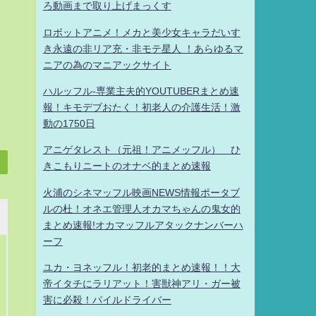
ろ動画まで取り上げまっくす
ロボットアニメ！メカと美少女キャラだいす
き永遠の非リア充・非モテ星人 ！あらゆるマ
ニアの為のマニアックサイト
ハルッフル-専業主夫的YOUTUBERまとめ速
報！キモデブおたく！初老人の介護生活！激
動の1750日
アニゲタレスト（元祖！アニメッフル） ひ
きこもりニートのオナベ的まとめ速報
火浦のシネマッフル映画NEWS情報ポータブ
ルの杜！オネエ管理人オカマちゃんの鬼女的
まとめ速報!オカマッフルアタックナンバーハ
ーフ
ユカ・ヨネッフル！初老的まとめ速報！！大
帝イタチにラリアット！害獣神アリ・ガー被
害に必殺！パイルドライバー