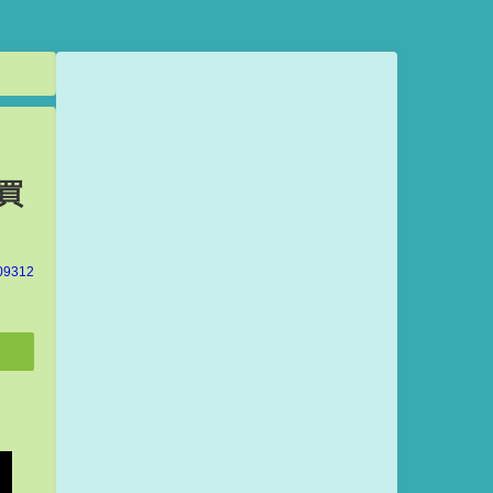
買
09312