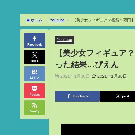
ホーム
You tube
【美少女フィギュア？福袋１万円】
You tube
Facebook
【美少女フィギュア？
post
った結果…ぴえん
2021年1月30日
2021年1月30日
はてブ
Pocket
Facebook
post
Feedly