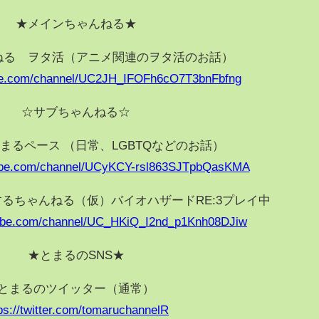
★メインちゃんねる★
ねる ヲタ活（アニメ関連のヲタ活のお話）
ube.com/channel/UC2JH_IFOFh6cO7T3bnFbfng
☆サブちゃんねる☆
まるペース （日常、LGBTQなどのお話）
tube.com/channel/UCyKCY-rsl863SJTpbQasKMA
るちゃんねる（仮）バイオハザードRE:3プレイ中
tube.com/channel/UC_HKiQ_I2nd_p1Knh08DJiw
★とまるのSNS★
とまるのツイッター（通常）
ps://twitter.com/tomaruchannelR