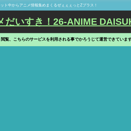
ット中からアニメ情報集めまくるぜぇぇぇっとZプラス！
いすき！26-ANIME DAISU
、閲覧、こちらのサービスを利用される事でかろうじて運営できていま