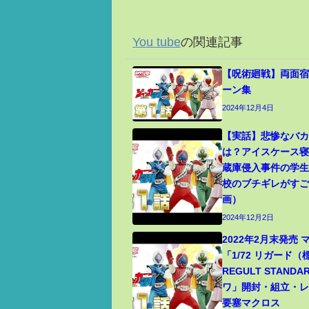
You tube
の関連記事
【呪術廻戦】両面宿
ーン集
2024年12月4日
【実話】悲惨なバ
は？アイスケース
蔵庫侵入事件の学
校のブチギレがす
画）
2024年12月2日
2022年2月末発売
「1/72 リガード
REGULT STANDA
ワ」開封・組立・レビ
要塞マクロス