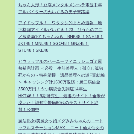
ちゃん人形！豆腐メンタルメンヘラ電波中年
アルバイターのぬいぐるみ男子末路編
アイドッフル！ ワタクシ的まとめ速報 地
下格闘アイドルだいすき！23 ひうらのアニ
メ放送局101ちゃんねる BNK48 ！SNH48！
JKT48！MNL48！SGO48！GNZ48！
STU48！SKE48
ヒウラッフルのハーニーフィニッシュゴミ屋
敷補完計画 ＜必殺！生前整理人！孤立し孤独
死からの～特殊清掃・遺品整理への道F完結編
＞ キャッシング計1500万返済：厨二病借金
3500万円！うつ病統合失調症14年生
HKT46！！9期研究生、最後のサイト！全米が
泣いた！認知症鬱病60代のラストサイト絶
賛！公開中
魔法熟女/美魔女ッ娘メグみみちゃんのニート
ッフルステーションMAX！ ニート仙人仙女の