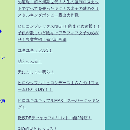
め速報！超氷河期世代！人生の強制ロスカッ
トですべてを失ったキグナス氷子の愛のクリ
スタルキングボンビー脱出大作戦
ヒロコンプレックスNIGHT 的まとめ速報！！
ル
子供が欲しいど陰キャアラフィフ女子のめざ
せ！専業主婦！婚活計画編
ユキユキッフル3！
トレ
萌えっふる！
天にまします我ら！
ヒロシッフル！ヒロシデース山さんのリフォ
ームひとりDIY！！
ヒロユキユキッフルMAX！スーパークッキン
を買
グ！
徹夜DEテツヤッフル!！レトロ館2号店！
剛Q超児ともっふる！