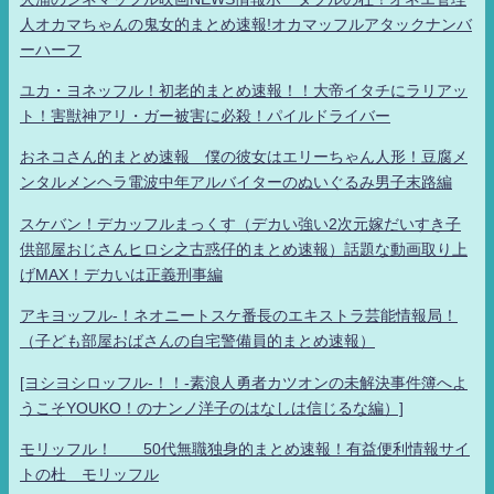
人オカマちゃんの鬼女的まとめ速報!オカマッフルアタックナンバ
ーハーフ
ユカ・ヨネッフル！初老的まとめ速報！！大帝イタチにラリアッ
ト！害獣神アリ・ガー被害に必殺！パイルドライバー
おネコさん的まとめ速報 僕の彼女はエリーちゃん人形！豆腐メ
ンタルメンヘラ電波中年アルバイターのぬいぐるみ男子末路編
スケバン！デカッフルまっくす（デカい強い2次元嫁だいすき子
供部屋おじさんヒロシ之古惑仔的まとめ速報）話題な動画取り上
げMAX！デカいは正義刑事編
アキヨッフル-！ネオニートスケ番長のエキストラ芸能情報局！
（子ども部屋おばさんの自宅警備員的まとめ速報）
[ヨシヨシロッフル-！！-素浪人勇者カツオンの未解決事件簿へよ
うこそYOUKO！のナンノ洋子のはなしは信じるな編）]
モリッフル！ 50代無職独身的まとめ速報！有益便利情報サイ
トの杜 モリッフル