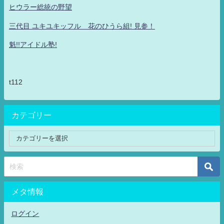
ヒウラー総統の野望
三代目 ユキユキッフル 花のひうら組! 見参！
魁!!アイドル塾!
t112
カテゴリー
メタ情報
ログイン