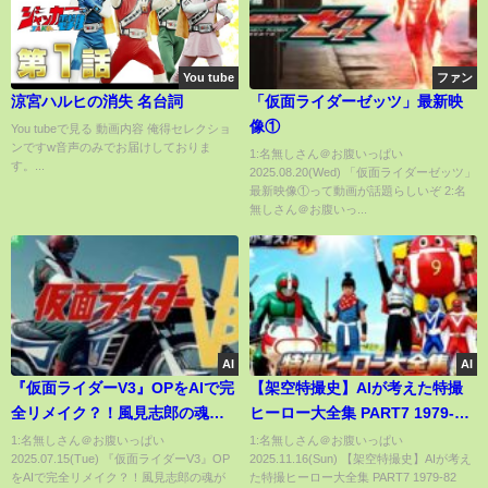
You tube
ファン
涼宮ハルヒの消失 名台詞
「仮面ライダーゼッツ」最新映
像①
You tubeで見る 動画内容 俺得セレクショ
ンですw音声のみでお届けしておりま
1:名無しさん＠お腹いっぱい
す。...
2025.08.20(Wed) 「仮面ライダーゼッツ」
最新映像①って動画が話題らしいぞ 2:名
無しさん＠お腹いっ...
AI
AI
『仮面ライダーV3』OPをAIで完
【架空特撮史】AIが考えた特撮
全リメイク？！風見志郎の魂が
ヒーロー大全集 PART7 1979-82
今、よみがえる【AI特撮オープ
#ai特撮 #sora2 #mad
1:名無しさん＠お腹いっぱい
1:名無しさん＠お腹いっぱい
2025.07.15(Tue) 『仮面ライダーV3』OP
2025.11.16(Sun) 【架空特撮史】AIが考え
ニング再現】🔥
をAIで完全リメイク？！風見志郎の魂が
た特撮ヒーロー大全集 PART7 1979-82