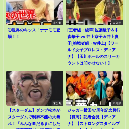
未分類
未分類
①世界のキッス！ナナモモ登
[王者組・綾華]佐藤綾子＆中
場！！
森華子 vs 井上京子＆井上貴
子[挑戦者組・W井上]【ワー
ルド女子プロレス・ディア
ナ】【玉川ボールのスリーカ
ウントは叩かせない！】
未分類
未分類
【スターダム】ダンプ松本が
ジャガー横田47周年記念興行
スターダムで制御不能の大暴
【孤高】記者会見【ディア
れ！『みんな血だるまにした
ナ】【ストロングスタイルプ