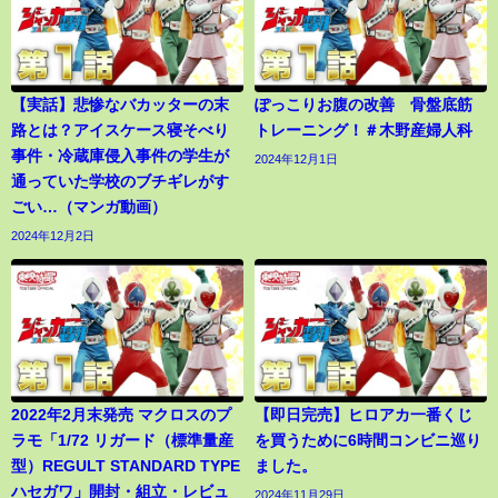
【実話】悲惨なバカッターの末
ぽっこりお腹の改善 骨盤底筋
路とは？アイスケース寝そべり
トレーニング！＃木野産婦人科
事件・冷蔵庫侵入事件の学生が
2024年12月1日
通っていた学校のブチギレがす
ごい…（マンガ動画）
2024年12月2日
2022年2月末発売 マクロスのプ
【即日完売】ヒロアカ一番くじ
ラモ「1/72 リガード（標準量産
を買うために6時間コンビニ巡り
型）REGULT STANDARD TYPE
ました。
ハセガワ」開封・組立・レビュ
2024年11月29日