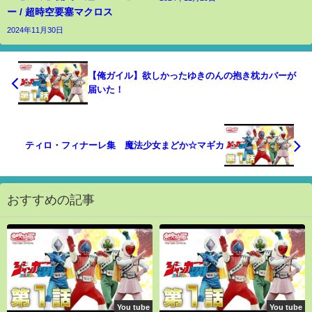
ー / 超時空要塞マクロス
2024年11月30日
【俺ガイル】欲しかったゆきのんの抱き枕カバーが
届いた！
ティロ・フィナーレ集 魔法少女まどか☆マギカ
おすすめの記事
You tube
You tube