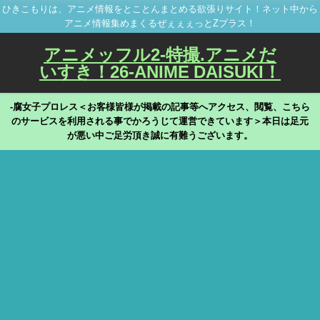
ひきこもりは、アニメ情報をとことんまとめる欲張りサイト！ネット中から
アニメ情報集めまくるぜぇぇぇっとZプラス！
アニメッフル2-特撮.アニメだ
いすき！26-ANIME DAISUKI！
-腐女子プロレス＜お客様皆様が掲載の記事等へアクセス、閲覧、こちら
のサービスを利用される事でかろうじて運営できています＞本日は足元
が悪い中ご足労頂き誠に有難うございます。