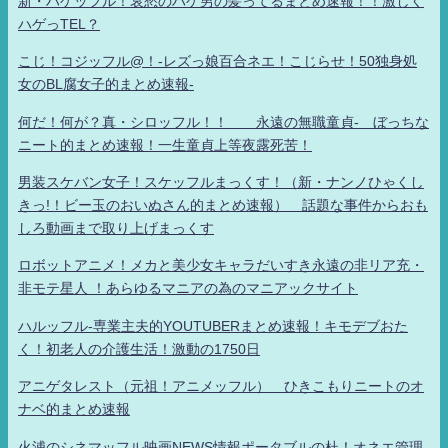
新・ハゲッフル！哀愁のハゲ男の髪ってるまとめ速報！！激しく
ハゲっTEL？
こじ！コジッフル@！-レズっ娘百合ネエ！こじらせ！50独身処
女のBL腐女子的まとめ速報-
何だ！何が？真・シロッフル！！ 永遠の無職童貞- ぼっちな
ニート的まとめ速報！一生童貞上等夜露死苦！
男装スケバン女子！スケッフルまっくす！（新・ナンノひゃくし
きっ!！ビー玉のおいぬさん的まとめ速報） 話題な事件からおも
しろ動画まで取り上げまっくす
ロボットアニメ！メカと美少女キャラだいすき永遠の非リア充・
非モテ星人 ！あらゆるマニアの為のマニアックサイト
ハルッフル-専業主夫的YOUTUBERまとめ速報！キモデブおた
く！初老人の介護生活！激動の1750日
アニゲタレスト（元祖！アニメッフル） ひきこもりニートのオ
ナベ的まとめ速報
火浦のシネマッフル映画NEWS情報ポータブルの杜！オネエ管理