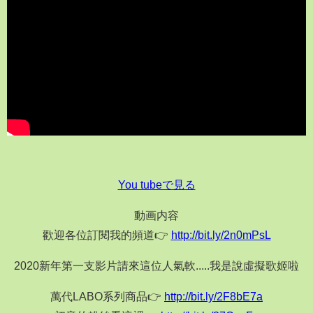
You tubeで見る
動画内容
歡迎各位訂閱我的頻道👉
http://bit.ly/2n0mPsL
2020新年第一支影片請來這位人氣軟.....我是說虛擬歌姬啦
萬代LABO系列商品👉
http://bit.ly/2F8bE7a