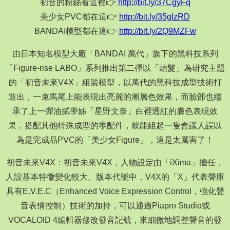
初音的粉絲看這裡👉
http://bit.ly/37CgyFq
美少女PVC都在這👉
http://bit.ly/35gIzRD
BANDAI模型都在這👉
http://bit.ly/2Q9MZFw
由日本知名模型大廠「BANDAI 萬代」旗下的黑科技系列
「Figure-rise LABO」系列推出第二彈以「頭髮」為研究主題
的「初音未來V4X」組裝模型，以萬代的黑科技成型技術打
造出，一束馬尾上能表現出亮麗的漸層色效果，而臉部也繼
承了上一彈油膩學姊「星野文奈」白裡透紅的膚色表現效
果，搭配其他特殊成型的零配件，就能組起一隻會讓人誤以
為是完成品PVC的「美少女Figure」，這是太厲害了！
初音未來V4X：初音未來V4X，人物設定由「iXima」擔任，
人設基本特徵變化較大。版本代號中，V4X的「X」代表聲庫
具有E.V.E.C（Enhanced Voice Expression Control，強化聲
音表情控制）技術的加持，可以通過Piapro Studio或
VOCALOID 4編輯器修改發音記號，來細微地調整聲音的發