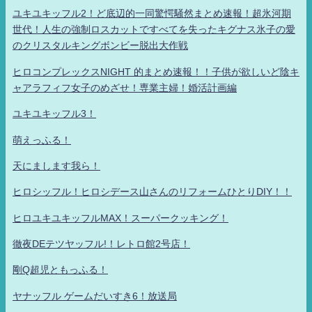
ユキユキッフル2！ど底辺的一同驚愕騒然まとめ速報！超氷河期
世代！人生の強制ロスカットですべてを失ったキグナス氷子の愛
のクリスタルキングボンビー脱出大作戦
ヒロコンプレックスNIGHT 的まとめ速報！！子供が欲しいど陰キ
ャアラフィフ女子のめざせ！専業主婦！婚活計画編
ユキユキッフル3！
萌えっふる！
天にまします我ら！
ヒロシッフル！ヒロシデース山さんのリフォームひとりDIY！！
ヒロユキユキッフルMAX！スーパークッキング！
徹夜DEテツヤッフル!！レトロ館2号店！
剛Q超児ともっふる！
ヤナッフル ゲームだいすき6！放送局