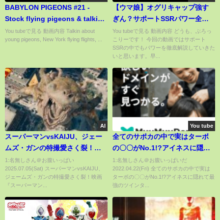
BABYLON PIGEONS #21 -
【ウマ娘】オグリキャップ強す
Stock flying pigeons & talkin
ぎん？サポートSSRパワー全４
New York colors
種、徹底比較！パワーSSRはど
You tubeで見る 動画内容 Talkin about
You tubeで見る 動画内容 どうも、ぶろっ
young pigeons, New York flying flights, ...
こりーです！ 今回の動画ではサポート
れも優秀な性能をしているので
SSRの中でもパワーを徹底解説していきた
使い分けが重要ですね【攻略/育
いと思います。早...
成/オグリキャップ/スマートファ
ルコン】
AI
You tube
スーパーマンvsKAIJU、ジェー
全てのサポカの中で実はターボ
ムズ・ガンの特撮愛さく裂！映
の〇〇がNo.1!?アイネスに隠れ
画『スーパーマン』アクション
て最強のツインターボを救いた
1:名無しさん＠お腹いっぱい
1:名無しさん＠お腹いっぱいだ
2025.07.05(Sat) スーパーマンvsKAIJU、
2022.04.22(Fri) 全てのサポカの中で実は
本編映像
い【ウマ娘 育成 アリエス杯 サポ
ジェームズ・ガンの特撮愛さく裂！映画
ターボの〇〇がNo.1!?アイネスに隠れて最
カ アイネスフウジン ヤエノムテ
『スーパーマン...
強のツインタ...
キ 復刻ガチャ】