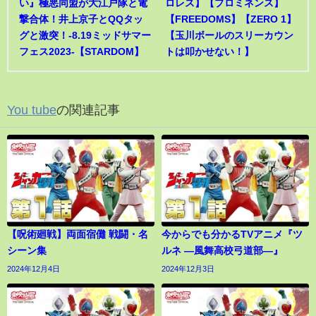
い』極悪同盟が大江戸隊と電
ロレス】【プロミネンス】
撃合体！井上京子とQQタッ
【FREEDOMS】【ZERO 1】
グと激突！-8.19ミッドサマー
【玉川ボールのスリーカウン
フェス2023-【STARDOM】
トは叩かせない！】
You tube
の関連記事
【呪術廻戦】両面宿儺 戦闘・名
今からでも分かるTVアニメ『ツ
シーン集
ルネ ―風舞高校弓道部―』
2024年12月4日
2024年12月3日