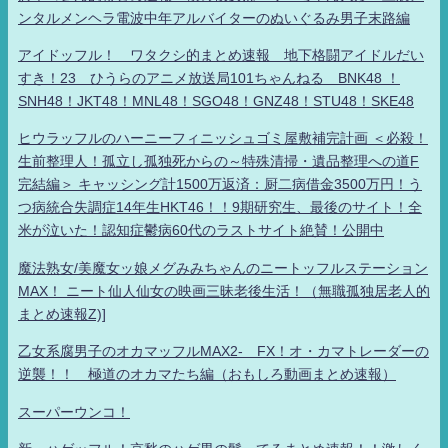
ンタルメンヘラ電波中年アルバイターのぬいぐるみ男子末路編
アイドッフル！ ワタクシ的まとめ速報 地下格闘アイドルだい
すき！23 ひうらのアニメ放送局101ちゃんねる BNK48 ！
SNH48！JKT48！MNL48！SGO48！GNZ48！STU48！SKE48
ヒウラッフルのハーニーフィニッシュゴミ屋敷補完計画 ＜必殺！
生前整理人！孤立し孤独死からの～特殊清掃・遺品整理への道F
完結編＞ キャッシング計1500万返済：厨二病借金3500万円！う
つ病統合失調症14年生HKT46！！9期研究生、最後のサイト！全
米が泣いた！認知症鬱病60代のラストサイト絶賛！公開中
魔法熟女/美魔女ッ娘メグみみちゃんのニートッフルステーション
MAX！ ニート仙人仙女の映画三昧老後生活！（無職孤独居老人的
まとめ速報Z)]
乙女系腐男子のオカマッフルMAX2- FX！オ・カマトレーダーの
逆襲！！ 極道のオカマたち編（おもしろ動画まとめ速報）
スーパーウンコ！