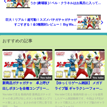
うか (劇場版 ) / ベル・クラネルはお風呂に入ってい
る間、アルテミスをのぞきました-DanMachi Movie
巨大！リアル！超可動！スズメバチガチャガチャが
すごすぎる！全3種開封レビュー！ Big Wasp
Capsule Toy
おすすめの記事
You tube
You tube
新商品ガチャガチャ 卓上呼び
【ゆっくりゲーム雑談】 メガド
出しボタンを全種コンプリー
ライブ版 ギャラクシーフォース
ト！！まさかの全種同じ音の仕
II MD Galaxy Force II ネット
You tubeで見る 動画内容 新商品ガチャガ
You tubeで見る 動画内容 ゆっくりを使用
チャの卓上呼び出しボタンを全種コンプリ
したゲーム雑談動画です。今回はうP主が
様で主完全涙目（泣）
購入品紹介102
ート致しました。まさかの全て同じ音で主
ネットで購入したメガドライブ版のギャラ
涙目。 Twi...
クシーフォースI...