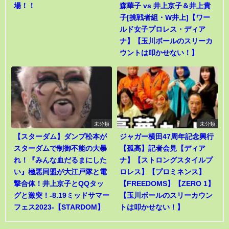
場！！
森華子 vs 井上京子＆井上貴
子[挑戦者組・W井上]【ワー
ルド女子プロレス・ディア
ナ】【玉川ボールのスリーカ
ウントは叩かせない！】
未分類
未分類
【スターダム】ダンプ松本が
ジャガー横田47周年記念興行
スターダムで制御不能の大暴
【孤高】記者会見【ディア
れ！『みんな血だるまにした
ナ】【ストロングスタイルプ
い』極悪同盟が大江戸隊と電
ロレス】【プロミネンス】
撃合体！井上京子とQQタッ
【FREEDOMS】【ZERO 1】
グと激突！-8.19ミッドサマー
【玉川ボールのスリーカウン
フェス2023-【STARDOM】
トは叩かせない！】