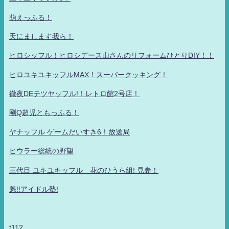
萌えっふる！
天にまします我ら！
ヒロシッフル！ヒロシデース山さんのリフォームひとりDIY！！
ヒロユキユキッフルMAX！スーパークッキング！
徹夜DEテツヤッフル!！レトロ館2号店！
剛Q超児ともっふる！
ヤナッフル ゲームだいすき6！放送局
ヒウラー総統の野望
三代目 ユキユキッフル 花のひうら組! 見参！
魁!!アイドル塾!
t112