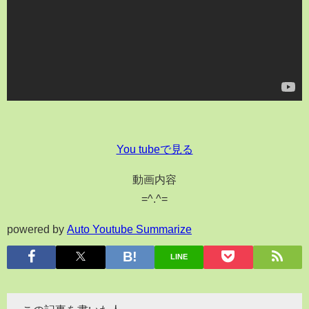
You tubeで見る
動画内容
=^.^=
powered by
Auto Youtube Summarize
LINE