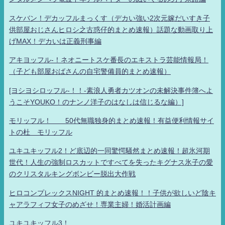
スケバン！デカッフルまっくす（デカい強い2次元嫁だいすき子
供部屋おじさんヒロシ之古惑仔的まとめ速報）話題な動画取り上
げMAX！デカいは正義刑事編
アキヨッフル-！ネオニートスケ番長のエキストラ芸能情報局！
（子ども部屋おばさんの自宅警備員的まとめ速報）
[ヨシヨシロッフル-！！-素浪人勇者カツオンの未解決事件簿へよ
うこそYOUKO！のナンノ洋子のはなしは信じるな編）]
モリッフル！ 50代無職独身的まとめ速報！有益便利情報サイ
トの杜 モリッフル
ユキユキッフル2！ど底辺的一同驚愕騒然まとめ速報！超氷河期
世代！人生の強制ロスカットですべてを失ったキグナス氷子の愛
のクリスタルキングボンビー脱出大作戦
ヒロコンプレックスNIGHT 的まとめ速報！！子供が欲しいど陰キ
ャアラフィフ女子のめざせ！専業主婦！婚活計画編
ユキユキッフル3！