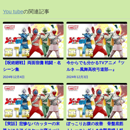
You tube
の関連記事
【呪術廻戦】両面宿儺 戦闘・名
今からでも分かるTVアニメ『ツ
シーン集
ルネ ―風舞高校弓道部―』
2024年12月4日
2024年12月3日
【実話】悲惨なバカッターの末
ぽっこりお腹の改善 骨盤底筋