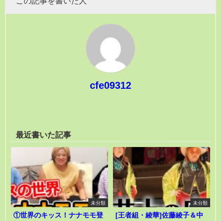
この記事を書いた人
cfe09312
最近書いた記事
未分類
未分類
①世界のキッス！ナナモモ登
[王者組・綾華]佐藤綾子＆中