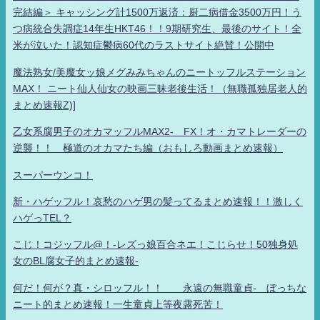
完結編＞ キャッシング計1500万返済：厨二病借金3500万円！う
つ病統合失調症14年生HKT46！！9期研究生、最後のサイト！全
米が泣いた！認知症鬱病60代のラストサイト絶賛！公開中
魔法熟女/美魔女ッ娘メグみみちゃんのニートッフルステーション
MAX！ ニート仙人仙女の映画三昧老後生活！（無職孤独居老人的
まとめ速報Z)]
乙女系腐男子のオカマッフルMAX2- FX！オ・カマトレーダーの
逆襲！！ 極道のオカマたち編（おもしろ動画まとめ速報）
スーパーウンコ！
新・ハゲッフル！哀愁のハゲ男の髪ってるまとめ速報！！激しく
ハゲっTEL？
こじ！コジッフル@！-レズっ娘百合ネエ！こじらせ！50独身処
女のBL腐女子的まとめ速報-
何だ！何が？真・シロッフル！！ 永遠の無職童貞- ぼっちな
ニート的まとめ速報！一生童貞上等夜露死苦！