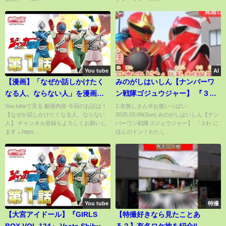
You tube
AI
【漫画】「なぜか話しかけたく
みのがしはいしん【ナンバーワ
なる人、ならない人」を漫画で
ン戦隊ゴジュウジャー】 『３わ
解説してみた【マンガ動画】
にほんのドン！わたしがそう
You tubeで見る 動画内容 今回のお話は！
1:名無しさん＠お腹いっぱい
【なぜか話しかけたくなる人、ならない
2025.03.09(Sun) みのがしはいしん【ナン
り！』[公式]
人】 チャンネル登録もよろしくお願いし
バーワン戦隊ゴジュウジャー】 『３わ に
ます→https:...
ほんのドン！わたし...
You tube
特撮
【大宮アイドール】『GIRLS
【特撮好きなら見たことあ
BOX VOL.124』 Veats Shibuya
る？】有名ロケ地を紹介‼︎