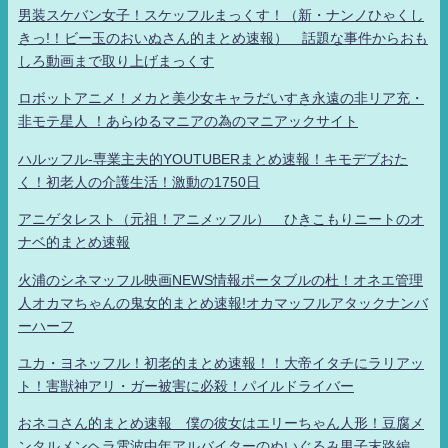
男装スケバン女子！スケッフルまっくす！（新・ナンノひゃくし
きっ!！ビー玉のおいぬさん的まとめ速報） 話題な事件からおも
しろ動画まで取り上げまっくす
ロボットアニメ！メカと美少女キャラだいすき永遠の非リア充・
非モテ星人 ！あらゆるマニアの為のマニアックサイト
ハルッフル-専業主夫的YOUTUBERまとめ速報！キモデブおた
く！初老人の介護生活！激動の1750日
アニゲタレスト（元祖！アニメッフル） ひきこもりニートのオ
ナベ的まとめ速報
火浦のシネマッフル映画NEWS情報ポータブルの杜！オネエ管理
人オカマちゃんの鬼女的まとめ速報!オカマッフルアタックナンバ
ーハーフ
ユカ・ヨネッフル！初老的まとめ速報！！大帝イタチにラリアッ
ト！害獣神アリ・ガー被害に必殺！パイルドライバー
おネコさん的まとめ速報 僕の彼女はエリーちゃん人形！豆腐メ
ンタルメンヘラ電波中年アルバイターのぬいぐるみ男子末路編