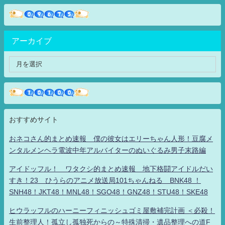
アーカイブ
おすすめサイト
おネコさん的まとめ速報 僕の彼女はエリーちゃん人形！豆腐メ
ンタルメンヘラ電波中年アルバイターのぬいぐるみ男子末路編
アイドッフル！ ワタクシ的まとめ速報 地下格闘アイドルだい
すき！23 ひうらのアニメ放送局101ちゃんねる BNK48 ！
SNH48！JKT48！MNL48！SGO48！GNZ48！STU48！SKE48
ヒウラッフルのハーニーフィニッシュゴミ屋敷補完計画 ＜必殺！
生前整理人！孤立し孤独死からの～特殊清掃・遺品整理への道F