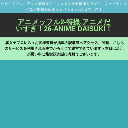
ひきこもりは、アニメ情報をとことんまとめる欲張りサイト！ネット中から
アニメ情報集めまくるぜぇぇぇっとZプラス！
アニメッフル2-特撮.アニメだ
いすき！26-ANIME DAISUKI！
-腐女子プロレス＜お客様皆様が掲載の記事等へアクセス、閲覧、こちら
のサービスを利用される事でかろうじて運営できています＞本日は足元
が悪い中ご足労頂き誠に有難うございます。