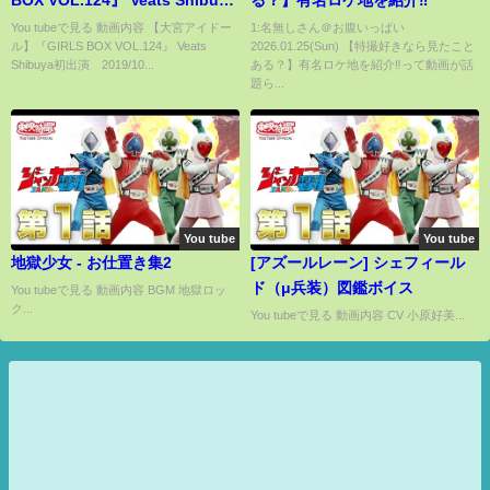
初出演 2019/10/11
You tubeで見る 動画内容 【大宮アイドー
1:名無しさん＠お腹いっぱい
ル】『GIRLS BOX VOL.124』 Veats
2026.01.25(Sun) 【特撮好きなら見たこと
Shibuya初出演 2019/10...
ある？】有名ロケ地を紹介‼︎って動画が話
題ら...
You tube
You tube
地獄少女 - お仕置き集2
[アズールレーン] シェフィール
ド（μ兵装）図鑑ボイス
You tubeで見る 動画内容 BGM 地獄ロッ
ク...
You tubeで見る 動画内容 CV 小原好美...