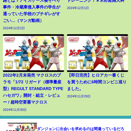
路とは？アイスケース寝そべり
トレーニング！＃木野産婦人科
事件・冷蔵庫侵入事件の学生が
2024年12月1日
通っていた学校のブチギレがす
ごい…（マンガ動画）
2024年12月2日
2022年2月末発売 マクロスのプ
【即日完売】ヒロアカ一番くじ
ラモ「1/72 リガード（標準量産
を買うために6時間コンビニ巡り
型）REGULT STANDARD TYPE
ました。
ハセガワ」開封・組立・レビュ
2024年11月29日
ー / 超時空要塞マクロス
2024年11月30日
ダンジョンに出会いを求めるのは間違っているだろ