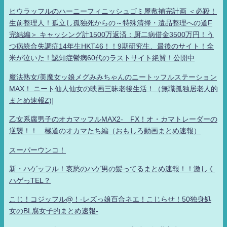
ヒウラッフルのハーニーフィニッシュゴミ屋敷補完計画 ＜必殺！
生前整理人！孤立し孤独死からの～特殊清掃・遺品整理への道F
完結編＞ キャッシング計1500万返済：厨二病借金3500万円！う
つ病統合失調症14年生HKT46！！9期研究生、最後のサイト！全
米が泣いた！認知症鬱病60代のラストサイト絶賛！公開中
魔法熟女/美魔女ッ娘メグみみちゃんのニートッフルステーション
MAX！ ニート仙人仙女の映画三昧老後生活！（無職孤独居老人的
まとめ速報Z)]
乙女系腐男子のオカマッフルMAX2- FX！オ・カマトレーダーの
逆襲！！ 極道のオカマたち編（おもしろ動画まとめ速報）
スーパーウンコ！
新・ハゲッフル！哀愁のハゲ男の髪ってるまとめ速報！！激しく
ハゲっTEL？
こじ！コジッフル@！-レズっ娘百合ネエ！こじらせ！50独身処
女のBL腐女子的まとめ速報-