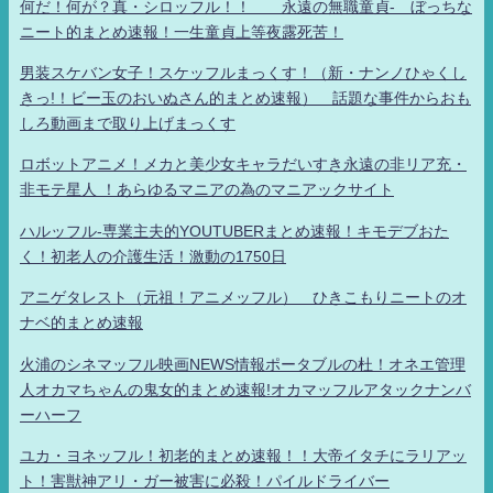
何だ！何が？真・シロッフル！！ 永遠の無職童貞- ぼっちな
ニート的まとめ速報！一生童貞上等夜露死苦！
男装スケバン女子！スケッフルまっくす！（新・ナンノひゃくし
きっ!！ビー玉のおいぬさん的まとめ速報） 話題な事件からおも
しろ動画まで取り上げまっくす
ロボットアニメ！メカと美少女キャラだいすき永遠の非リア充・
非モテ星人 ！あらゆるマニアの為のマニアックサイト
ハルッフル-専業主夫的YOUTUBERまとめ速報！キモデブおた
く！初老人の介護生活！激動の1750日
アニゲタレスト（元祖！アニメッフル） ひきこもりニートのオ
ナベ的まとめ速報
火浦のシネマッフル映画NEWS情報ポータブルの杜！オネエ管理
人オカマちゃんの鬼女的まとめ速報!オカマッフルアタックナンバ
ーハーフ
ユカ・ヨネッフル！初老的まとめ速報！！大帝イタチにラリアッ
ト！害獣神アリ・ガー被害に必殺！パイルドライバー