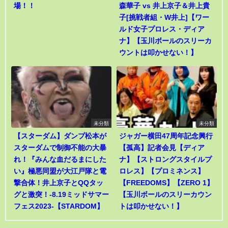
場！！
森華子 vs 井上京子＆井上貴
子[挑戦者組・W井上]【ワー
ルド女子プロレス・ディア
ナ】【玉川ボールのスリーカ
ウントは叩かせない！】
未分類
未分類
【スターダム】ダンプ松本が
ジャガー横田47周年記念興行
スターダムで制御不能の大暴
【孤高】記者会見【ディア
れ！『みんな血だるまにした
ナ】【ストロングスタイルプ
い』極悪同盟が大江戸隊と電
ロレス】【プロミネンス】
撃合体！井上京子とQQタッ
【FREEDOMS】【ZERO 1】
グと激突！-8.19ミッドサマー
【玉川ボールのスリーカウン
フェス2023-【STARDOM】
トは叩かせない！】