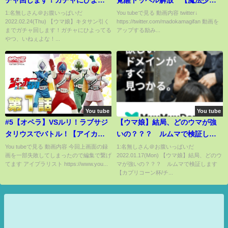
てるやつ、いねぇよな！？まさ
まどかマギカ外伝マギアレコー
1:名無しさん＠お腹いっぱいだ
You tubeで見る 動画内容 twitter↓
2022.02.24(Thu) 【ウマ娘】キタサン引く
https://twitter.com/madokamagifan 動画を
かの結末へ【キタサンブラック/
ド】
までガチャ回します！ガチャにひよってる
アップする励み...
マチカネタンホイザ/無料10連】
やつ、いねぇよな！...
You tube
You tube
#5【オペラ】VSルリ！ラブサジ
【ウマ娘】結局、どのウマが強
タリウスでバトル！【アイカツ
いの？？？ ルムマで検証しま
プラネット 上画面＆下画面 ゲー
す【カプリコーン杯/チャンミ】
You tubeで見る 動画内容 今回上画面の録
1:名無しさん＠お腹いっぱいだ
画を一部失敗してしまったので編集で繋げ
2022.01.17(Mon) 【ウマ娘】結局、どのウ
ムプレイ動画】
てます アイプラリスト https://www.you...
マが強いの？？？ ルムマで検証します
【カプリコーン杯/チ...