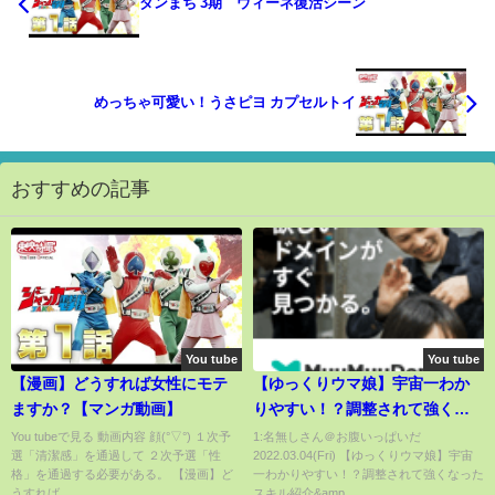
ダンまち 3期 ウィーネ復活シーン
めっちゃ可愛い！うさピヨ カプセルトイ
おすすめの記事
You tube
You tube
【漫画】どうすれば女性にモテ
【ゆっくりウマ娘】宇宙一わか
ますか？【マンガ動画】
りやすい！？調整されて強くな
ったスキル紹介&半分くらいノン
You tubeで見る 動画内容 顔(°▽°) １次予
1:名無しさん＠お腹いっぱいだ
選「清潔感」を通過して ２次予選「性
2022.03.04(Fri) 【ゆっくりウマ娘】宇宙
ストップガールの解説【biimシ
格」を通過する必要がある。 【漫画】ど
一わかりやすい！？調整されて強くなった
ステム】
うすれば...
スキル紹介&amp...