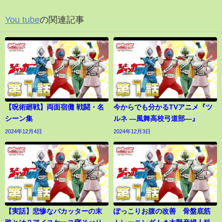
You tube
の関連記事
【呪術廻戦】両面宿儺 戦闘・名
今からでも分かるTVアニメ『ツ
シーン集
ルネ ―風舞高校弓道部―』
2024年12月4日
2024年12月3日
【実話】悲惨なバカッターの末
ぽっこりお腹の改善 骨盤底筋