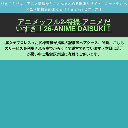
ひきこもりは、アニメ情報をとことんまとめる欲張りサイト！ネット中から
アニメ情報集めまくるぜぇぇぇっとZプラス！
アニメッフル2-特撮.アニメだ
いすき！26-ANIME DAISUKI！
-腐女子プロレス＜お客様皆様が掲載の記事等へアクセス、閲覧、こちら
のサービスを利用される事でかろうじて運営できています＞本日は足元
が悪い中ご足労頂き誠に有難うございます。