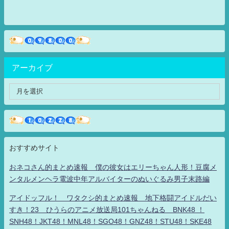
アーカイブ
おすすめサイト
おネコさん的まとめ速報 僕の彼女はエリーちゃん人形！豆腐メ
ンタルメンヘラ電波中年アルバイターのぬいぐるみ男子末路編
アイドッフル！ ワタクシ的まとめ速報 地下格闘アイドルだい
すき！23 ひうらのアニメ放送局101ちゃんねる BNK48 ！
SNH48！JKT48！MNL48！SGO48！GNZ48！STU48！SKE48