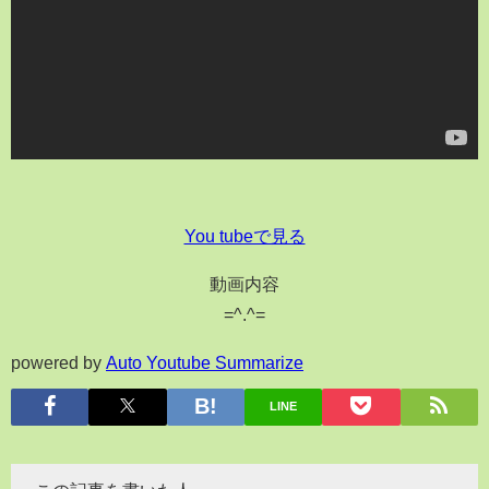
You tubeで見る
動画内容
=^.^=
powered by
Auto Youtube Summarize
LINE