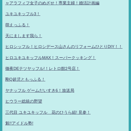
ャアラフィフ女子のめざせ！専業主婦！婚活計画編
ユキユキッフル3！
萌えっふる！
天にまします我ら！
ヒロシッフル！ヒロシデース山さんのリフォームひとりDIY！！
ヒロユキユキッフルMAX！スーパークッキング！
徹夜DEテツヤッフル!！レトロ館2号店！
剛Q超児ともっふる！
ヤナッフル ゲームだいすき6！放送局
ヒウラー総統の野望
三代目 ユキユキッフル 花のひうら組! 見参！
魁!!アイドル塾!