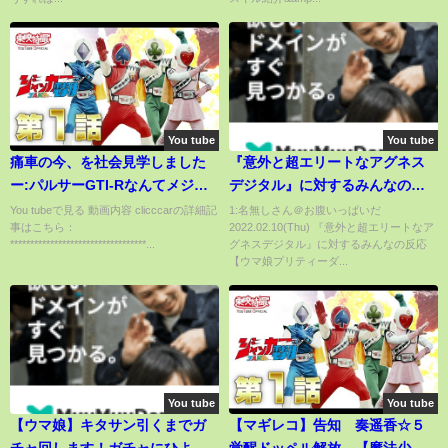
You tube
You tube
痛車の今、を社会見学しました
『意外と超エリートなアグネス
ー:パルサーGTI-Rなんてメジャ
デジタル』に対するみんなの反
ーなほう!? マニアックベース
応【ウマ娘プリティーダービ
You tubeで見る 動画内容 clicccarの詳細記
1:名無しさん＠お腹いっぱいだ
事はこちら：
2022.02.10(Thu) 『意外と超エリートなア
車たち
ー】
**********************************...
グネスデジタル』に対するみんなの反応
【ウマ娘プリティーダ...
You tube
You tube
【ウマ娘】キタサン引くまでガ
【マギレコ】告知 奏遥香☆５
チャ回します！ガチャにひよっ
覚醒ドッペル解放 【魔法少女