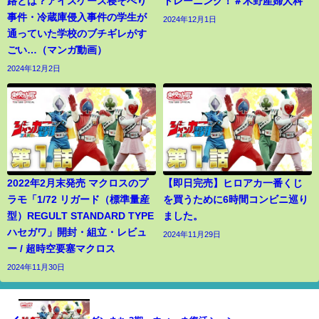
路とは？アイスケース寝そべり
トレーニング！＃木野産婦人科
事件・冷蔵庫侵入事件の学生が
2024年12月1日
通っていた学校のブチギレがす
ごい…（マンガ動画）
2024年12月2日
2022年2月末発売 マクロスのプ
【即日完売】ヒロアカ一番くじ
ラモ「1/72 リガード（標準量産
を買うために6時間コンビニ巡り
型）REGULT STANDARD TYPE
ました。
ハセガワ」開封・組立・レビュ
2024年11月29日
ー / 超時空要塞マクロス
2024年11月30日