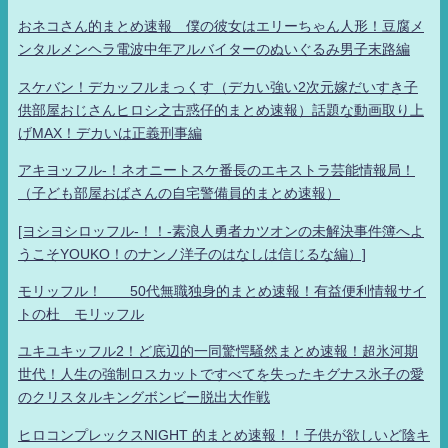
おネコさん的まとめ速報 僕の彼女はエリーちゃん人形！豆腐メ
ンタルメンヘラ電波中年アルバイターのぬいぐるみ男子末路編
スケバン！デカッフルまっくす（デカい強い2次元嫁だいすき子
供部屋おじさんヒロシ之古惑仔的まとめ速報）話題な動画取り上
げMAX！デカいは正義刑事編
アキヨッフル-！ネオニートスケ番長のエキストラ芸能情報局！
（子ども部屋おばさんの自宅警備員的まとめ速報）
[ヨシヨシロッフル-！！-素浪人勇者カツオンの未解決事件簿へよ
うこそYOUKO！のナンノ洋子のはなしは信じるな編）]
モリッフル！ 50代無職独身的まとめ速報！有益便利情報サイ
トの杜 モリッフル
ユキユキッフル2！ど底辺的一同驚愕騒然まとめ速報！超氷河期
世代！人生の強制ロスカットですべてを失ったキグナス氷子の愛
のクリスタルキングボンビー脱出大作戦
ヒロコンプレックスNIGHT 的まとめ速報！！子供が欲しいど陰キ