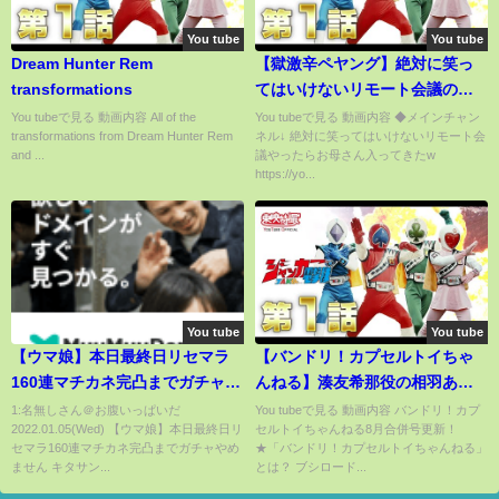
You tube
You tube
Dream Hunter Rem
【獄激辛ペヤング】絶対に笑っ
transformations
てはいけないリモート会議の罰
ゲーム中ノーカット（ゆうじろ
You tubeで見る 動画内容 All of the
You tubeで見る 動画内容 ◆メインチャン
transformations from Dream Hunter Rem
ネル↓ 絶対に笑ってはいけないリモート会
う）
and ...
議やったらお母さん入ってきたw
https://yo...
You tube
You tube
【ウマ娘】本日最終日リセマラ
【バンドリ！カプセルトイちゃ
160連マチカネ完凸までガチャや
んねる】湊友希那役の相羽あい
めません キタサン並の強カー
なさんが8月発売のカプセルトイ
1:名無しさん＠お腹いっぱいだ
You tubeで見る 動画内容 バンドリ！カプ
2022.01.05(Wed) 【ウマ娘】本日最終日リ
セルトイちゃんねる8月合併号更新！
ド？UG可能なサポカガチャ配信
商品を紹介！【8月号】
セマラ160連マチカネ完凸までガチャやめ
★「バンドリ！カプセルトイちゃんねる」
【エンジョイライト勢】
ません キタサン...
とは？ ブシロード...