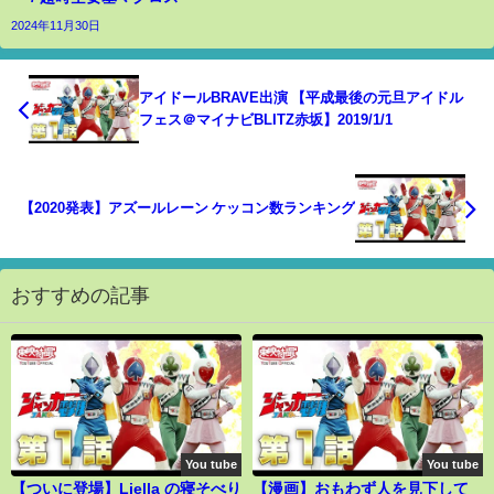
2024年11月30日
アイドールBRAVE出演 【平成最後の元旦アイドル
フェス＠マイナビBLITZ赤坂】2019/1/1
【2020発表】アズールレーン ケッコン数ランキング
おすすめの記事
You tube
You tube
【ついに登場】Liella の寝そべり
【漫画】おもわず人を見下して