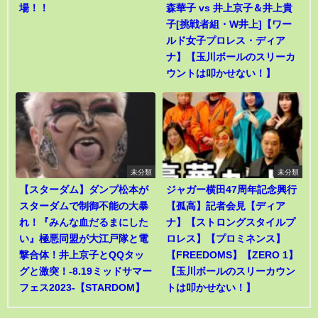
場！！
森華子 vs 井上京子＆井上貴
子[挑戦者組・W井上]【ワー
ルド女子プロレス・ディア
ナ】【玉川ボールのスリーカ
ウントは叩かせない！】
未分類
未分類
【スターダム】ダンプ松本が
ジャガー横田47周年記念興行
スターダムで制御不能の大暴
【孤高】記者会見【ディア
れ！『みんな血だるまにした
ナ】【ストロングスタイルプ
い』極悪同盟が大江戸隊と電
ロレス】【プロミネンス】
撃合体！井上京子とQQタッ
【FREEDOMS】【ZERO 1】
グと激突！-8.19ミッドサマー
【玉川ボールのスリーカウン
フェス2023-【STARDOM】
トは叩かせない！】