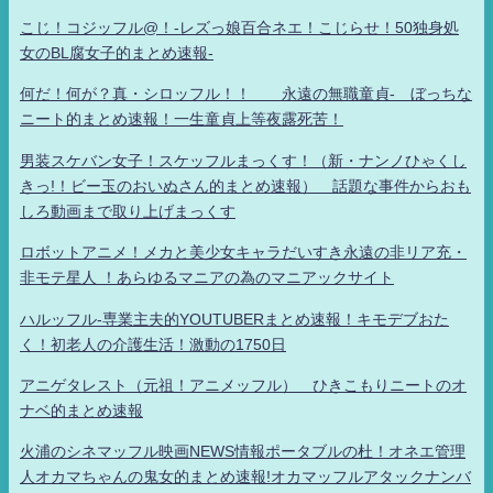
こじ！コジッフル@！-レズっ娘百合ネエ！こじらせ！50独身処
女のBL腐女子的まとめ速報-
何だ！何が？真・シロッフル！！ 永遠の無職童貞- ぼっちな
ニート的まとめ速報！一生童貞上等夜露死苦！
男装スケバン女子！スケッフルまっくす！（新・ナンノひゃくし
きっ!！ビー玉のおいぬさん的まとめ速報） 話題な事件からおも
しろ動画まで取り上げまっくす
ロボットアニメ！メカと美少女キャラだいすき永遠の非リア充・
非モテ星人 ！あらゆるマニアの為のマニアックサイト
ハルッフル-専業主夫的YOUTUBERまとめ速報！キモデブおた
く！初老人の介護生活！激動の1750日
アニゲタレスト（元祖！アニメッフル） ひきこもりニートのオ
ナベ的まとめ速報
火浦のシネマッフル映画NEWS情報ポータブルの杜！オネエ管理
人オカマちゃんの鬼女的まとめ速報!オカマッフルアタックナンバ