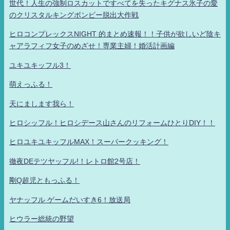
世代！人生の強制ロスカットですべてを失ったキグナス氷子の愛
のクリスタルキングボンビー脱出大作戦
ヒロコンプレックスNIGHT 的まとめ速報！！子供が欲しいど陰キ
ャアラフィフ女子のめざせ！専業主婦！婚活計画編
ユキユキッフル3！
萌えっふる！
天にまします我ら！
ヒロシッフル！ヒロシデース山さんのリフォームひとりDIY！！
ヒロユキユキッフルMAX！スーパークッキング！
徹夜DEテツヤッフル!！レトロ館2号店！
剛Q超児ともっふる！
ヤナッフル ゲームだいすき6！放送局
ヒウラー総統の野望