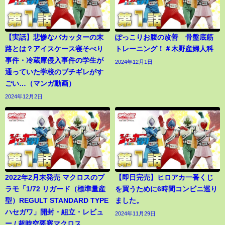
【実話】悲惨なバカッターの末
ぽっこりお腹の改善 骨盤底筋
路とは？アイスケース寝そべり
トレーニング！＃木野産婦人科
事件・冷蔵庫侵入事件の学生が
2024年12月1日
通っていた学校のブチギレがす
ごい…（マンガ動画）
2024年12月2日
2022年2月末発売 マクロスのプ
【即日完売】ヒロアカ一番くじ
ラモ「1/72 リガード（標準量産
を買うために6時間コンビニ巡り
型）REGULT STANDARD TYPE
ました。
ハセガワ」開封・組立・レビュ
2024年11月29日
ー / 超時空要塞マクロス