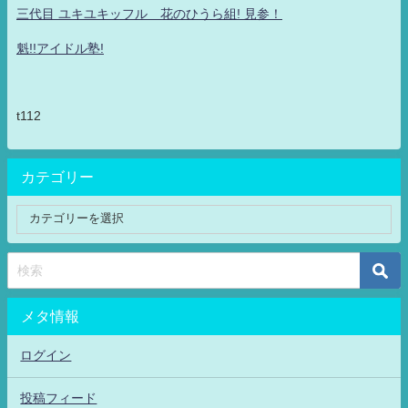
三代目 ユキユキッフル 花のひうら組! 見参！
魁!!アイドル塾!
t112
カテゴリー
メタ情報
ログイン
投稿フィード