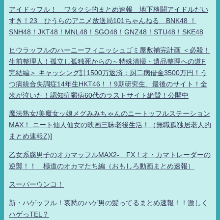
アイドッフル！ ワタクシ的まとめ速報 地下格闘アイドルだい
すき！23 ひうらのアニメ放送局101ちゃんねる BNK48 ！
SNH48！JKT48！MNL48！SGO48！GNZ48！STU48！SKE48
ヒウラッフルのハーニーフィニッシュゴミ屋敷補完計画 ＜必殺！
生前整理人！孤立し孤独死からの～特殊清掃・遺品整理への道F
完結編＞ キャッシング計1500万返済：厨二病借金3500万円！う
つ病統合失調症14年生HKT46！！9期研究生、最後のサイト！全
米が泣いた！認知症鬱病60代のラストサイト絶賛！公開中
魔法熟女/美魔女ッ娘メグみみちゃんのニートッフルステーション
MAX！ ニート仙人仙女の映画三昧老後生活！（無職孤独居老人的
まとめ速報Z)]
乙女系腐男子のオカマッフルMAX2- FX！オ・カマトレーダーの
逆襲！！ 極道のオカマたち編（おもしろ動画まとめ速報）
スーパーウンコ！
新・ハゲッフル！哀愁のハゲ男の髪ってるまとめ速報！！激しく
ハゲっTEL？