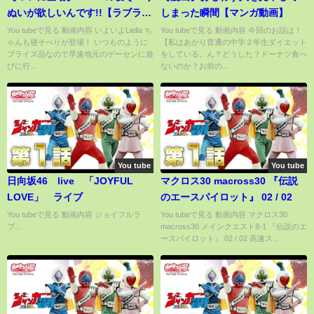
ぬいが欲しいんです!!【ラブライ
しまった瞬間【マンガ動画】
ブ！スーパースター!!】
You tubeで見る 動画内容 いよいよLiella ち
You tubeで見る 動画内容 今回のお話は！
ゃんも寝そべりが登場！ いつものように
【私はあかり普通の中学２年生ダイエット
プライズ品なので早速地元のゲーセンに遊
をしている。ん？どうした？ドーナツ食べ
びに行...
ないのか？お前の...
You tube
You tube
日向坂46 live 「JOYFUL
マクロス30 macross30 『伝説
LOVE」 ライブ
のエースパイロット』 02 / 02
You tubeで見る 動画内容 ジョイフルラ
You tubeで見る 動画内容 マクロス30
ブ...
macross30 メインクエスト8-1 『伝説のエ
ースパイロット』 02 / 02 高速ス...