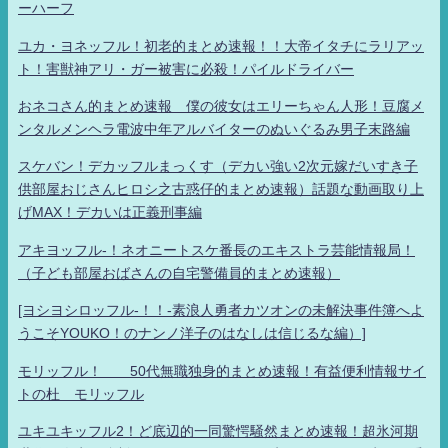
ーハーフ
ユカ・ヨネッフル！初老的まとめ速報！！大帝イタチにラリアッ
ト！害獣神アリ・ガー被害に必殺！パイルドライバー
おネコさん的まとめ速報 僕の彼女はエリーちゃん人形！豆腐メ
ンタルメンヘラ電波中年アルバイターのぬいぐるみ男子末路編
スケバン！デカッフルまっくす（デカい強い2次元嫁だいすき子
供部屋おじさんヒロシ之古惑仔的まとめ速報）話題な動画取り上
げMAX！デカいは正義刑事編
アキヨッフル-！ネオニートスケ番長のエキストラ芸能情報局！
（子ども部屋おばさんの自宅警備員的まとめ速報）
[ヨシヨシロッフル-！！-素浪人勇者カツオンの未解決事件簿へよ
うこそYOUKO！のナンノ洋子のはなしは信じるな編）]
モリッフル！ 50代無職独身的まとめ速報！有益便利情報サイ
トの杜 モリッフル
ユキユキッフル2！ど底辺的一同驚愕騒然まとめ速報！超氷河期