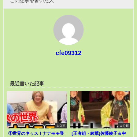
この記事を書いた人
cfe09312
最近書いた記事
未分類
未分類
①世界のキッス！ナナモモ登
[王者組・綾華]佐藤綾子＆中