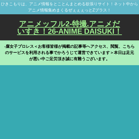
ひきこもりは、アニメ情報をとことんまとめる欲張りサイト！ネット中から
アニメ情報集めまくるぜぇぇぇっとZプラス！
アニメッフル2-特撮.アニメだ
いすき！26-ANIME DAISUKI！
-腐女子プロレス＜お客様皆様が掲載の記事等へアクセス、閲覧、こちら
のサービスを利用される事でかろうじて運営できています＞本日は足元
が悪い中ご足労頂き誠に有難うございます。