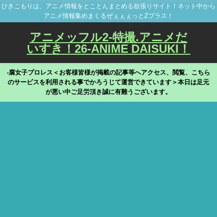
ひきこもりは、アニメ情報をとことんまとめる欲張りサイト！ネット中から
アニメ情報集めまくるぜぇぇぇっとZプラス！
アニメッフル2-特撮.アニメだ
いすき！26-ANIME DAISUKI！
-腐女子プロレス＜お客様皆様が掲載の記事等へアクセス、閲覧、こちら
のサービスを利用される事でかろうじて運営できています＞本日は足元
が悪い中ご足労頂き誠に有難うございます。