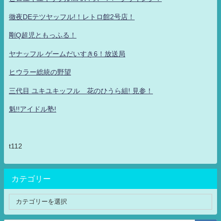
徹夜DEテツヤッフル!！レトロ館2号店！
剛Q超児ともっふる！
ヤナッフル ゲームだいすき6！放送局
ヒウラー総統の野望
三代目 ユキユキッフル 花のひうら組! 見参！
魁!!アイドル塾!
t112
カテゴリー