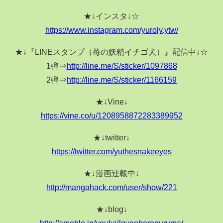
★↓インスタ↓☆
https://www.instagram.com/yuroly.ytw/
★↓『LINEスタンプ（苺の妖精イチゴ犬）』配信中↓☆
1弾⇒
http://line.me/S/sticker/1097868
2弾⇒
http://line.me/S/sticker/1166159
★↓Vine↓
https://vine.co/u/1208958872283389952
★↓twitter↓
https://twitter.com/yuthesnakeeyes
★↓漫画連載中↓
http://mangahack.com/user/show/221
★↓blog↓
http://ameblo.jp/youkailoveoboroguruma/