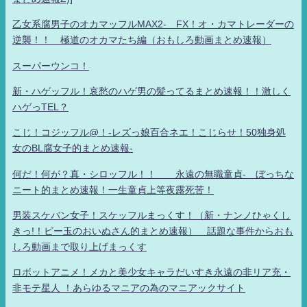
乙女系腐男子のオカマッフルMAX2- FX！オ・カマトレーダーの
逆襲！！ 極道のオカマたち編（おもしろ動画まとめ速報）
スーパーウンコ！
新・ハゲッフル！哀愁のハゲ男の髪ってるまとめ速報！！激しく
ハゲっTEL？
こじ！コジッフル@！-レズっ娘百合ネエ！こじらせ！50独身処
女のBL腐女子的まとめ速報-
何だ！何が？真・シロッフル！！ 永遠の無職童貞- ぼっちな
ニート的まとめ速報！一生童貞上等夜露死苦！
男装スケバン女子！スケッフルまっくす！（新・ナンノひゃくし
きっ!！ビー玉のおいぬさん的まとめ速報） 話題な事件からおも
しろ動画まで取り上げまっくす
ロボットアニメ！メカと美少女キャラだいすき永遠の非リア充・
非モテ星人 ！あらゆるマニアの為のマニアックサイト