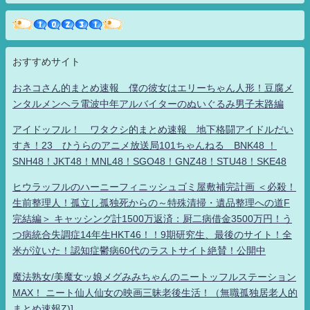
おすすめサイト
おネコさん的まとめ速報 僕の彼女はエリーちゃん人形！豆腐メ
ンタルメンヘラ電波中年アルバイターのぬいぐるみ男子末路編
アイドッフル！ ワタクシ的まとめ速報 地下格闘アイドルだい
すき！23 ひうらのアニメ放送局101ちゃんねる BNK48 ！
SNH48！JKT48！MNL48！SGO48！GNZ48！STU48！SKE48
ヒウラッフルのハーニーフィニッシュゴミ屋敷補完計画 ＜必殺！
生前整理人！孤立し孤独死からの～特殊清掃・遺品整理への道F
完結編＞ キャッシング計1500万返済：厨二病借金3500万円！う
つ病統合失調症14年生HKT46！！9期研究生、最後のサイト！全
米が泣いた！認知症鬱病60代のラストサイト絶賛！公開中
魔法熟女/美魔女ッ娘メグみみちゃんのニートッフルステーション
MAX！ ニート仙人仙女の映画三昧老後生活！（無職孤独居老人的
まとめ速報Z)]