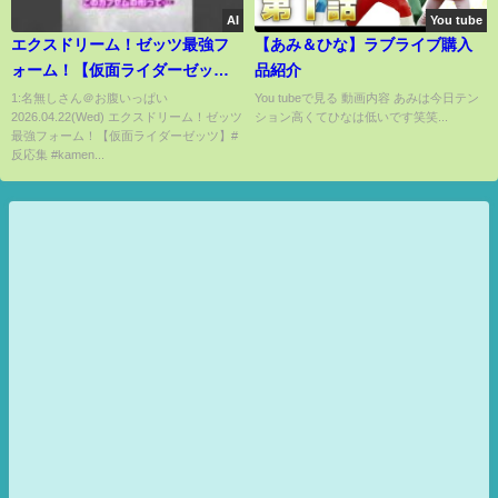
AI
You tube
エクスドリーム！ゼッツ最強フ
【あみ＆ひな】ラブライブ購入
ォーム！【仮面ライダーゼッ
品紹介
ツ】#反応集 #kamenrider #特撮
1:名無しさん＠お腹いっぱい
You tubeで見る 動画内容 あみは今日テン
2026.04.22(Wed) エクスドリーム！ゼッツ
ション高くてひなは低いです笑笑...
#仮面ライダー #仮面ライダーゼ
最強フォーム！【仮面ライダーゼッツ】#
ッツ
反応集 #kamen...