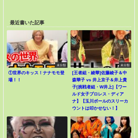
最近書いた記事
未分類
未分類
①世界のキッス！ナナモモ登
[王者組・綾華]佐藤綾子＆中
場！！
森華子 vs 井上京子＆井上貴
子[挑戦者組・W井上]【ワー
ルド女子プロレス・ディア
ナ】【玉川ボールのスリーカ
ウントは叩かせない！】