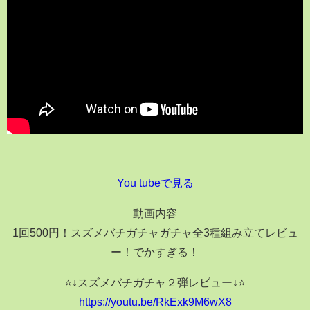
You tubeで見る
動画内容
1回500円！スズメバチガチャガチャ全3種組み立てレビュ
ー！でかすぎる！
⭐️↓スズメバチガチャ２弾レビュー↓⭐️
https://youtu.be/RkExk9M6wX8