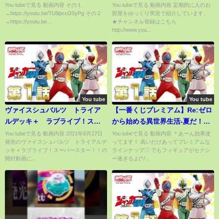
が全キャラをチームレース目線
ｗｗｗｗｗｗｗｗｗｗｗｗｗｗ
You tubeで見る 動画内容 その１
You tubeで見る 動画内容 定期的に人のお
→https://youtu.be/TU9pccDSyPg その２
部屋をゆっくり実況で紹介しています。
でランキング＆解説（その３）
ｗ
→https://youtu.be...
★チャンネル登録はこちら
http://www.you...
You tube
You tube
ヴァイスシュバルツ トライア
【一番くじプレミアム】Re:ゼロ
ルデッキ＋ ラブライブ！スー
から始める異世界生活-夏だ！海
パースター！！開封動画
だ！異世界召喚！-
You tubeで見る 動画内容 2021年8月27日
You tubeで見る 動画内容 ＊あーん効果使
発売のヴァイスシュバルツ トライアルデ
ってます！ 高いだけあってプレミアムな
ッキ＋ラブライブ！スーパースター！！の
ラインナップ♡ でもフィギュアがセクシ
開封動画に...
ー過ぎるよ(*ﾉ...