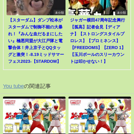
未分類
未分類
【スターダム】ダンプ松本が
ジャガー横田47周年記念興行
スターダムで制御不能の大暴
【孤高】記者会見【ディア
れ！『みんな血だるまにした
ナ】【ストロングスタイルプ
い』極悪同盟が大江戸隊と電
ロレス】【プロミネンス】
撃合体！井上京子とQQタッ
【FREEDOMS】【ZERO 1】
グと激突！-8.19ミッドサマー
【玉川ボールのスリーカウン
フェス2023-【STARDOM】
トは叩かせない！】
You tube
の関連記事