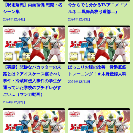
【呪術廻戦】両面宿儺 戦闘・名
今からでも分かるTVアニメ『ツ
シーン集
ルネ ―風舞高校弓道部―』
2024年12月4日
2024年12月3日
【実話】悲惨なバカッターの末
ぽっこりお腹の改善 骨盤底筋
路とは？アイスケース寝そべり
トレーニング！＃木野産婦人科
事件・冷蔵庫侵入事件の学生が
2024年12月1日
通っていた学校のブチギレがす
ごい…（マンガ動画）
2024年12月2日