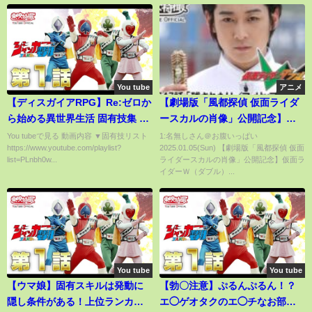
You tube
アニメ
【ディスガイアRPG】Re:ゼロか
【劇場版「風都探偵 仮面ライダ
ら始める異世界生活 固有技集 第
ースカルの肖像」公開記念】仮
1弾
面ライダーＷ（ダブル） 第47
You tubeで見る 動画内容 ▼固有技リスト
1:名無しさん＠お腹いっぱい
https://www.youtube.com/playlist?
2025.01.05(Sun) 【劇場版「風都探偵 仮面
話[公式]
list=PLnbh0w...
ライダースカルの肖像」公開記念】仮面ラ
イダーＷ（ダブル）...
You tube
You tube
【ウマ娘】固有スキルは発動に
【勃〇注意】ぷるんぷるん！？
隠し条件がある！上位ランカー
エ◯ゲオタクのエ◯チなお部屋