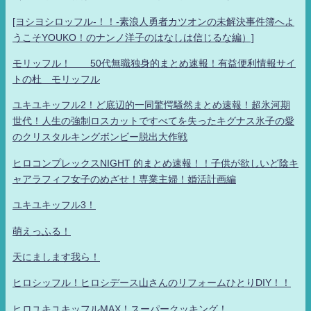
[ヨシヨシロッフル-！！-素浪人勇者カツオンの未解決事件簿へよ
うこそYOUKO！のナンノ洋子のはなしは信じるな編）]
モリッフル！ 50代無職独身的まとめ速報！有益便利情報サイ
トの杜 モリッフル
ユキユキッフル2！ど底辺的一同驚愕騒然まとめ速報！超氷河期
世代！人生の強制ロスカットですべてを失ったキグナス氷子の愛
のクリスタルキングボンビー脱出大作戦
ヒロコンプレックスNIGHT 的まとめ速報！！子供が欲しいど陰キ
ャアラフィフ女子のめざせ！専業主婦！婚活計画編
ユキユキッフル3！
萌えっふる！
天にまします我ら！
ヒロシッフル！ヒロシデース山さんのリフォームひとりDIY！！
ヒロユキユキッフルMAX！スーパークッキング！