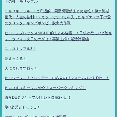
トの杜 モリッフル
ユキユキッフル2！ど底辺的一同驚愕騒然まとめ速報！超氷河期
世代！人生の強制ロスカットですべてを失ったキグナス氷子の愛
のクリスタルキングボンビー脱出大作戦
ヒロコンプレックスNIGHT 的まとめ速報！！子供が欲しいど陰キ
ャアラフィフ女子のめざせ！専業主婦！婚活計画編
ユキユキッフル3！
萌えっふる！
天にまします我ら！
ヒロシッフル！ヒロシデース山さんのリフォームひとりDIY！！
ヒロユキユキッフルMAX！スーパークッキング！
徹夜DEテツヤッフル!！レトロ館2号店！
剛Q超児ともっふる！
ヤナッフル ゲームだいすき6！放送局