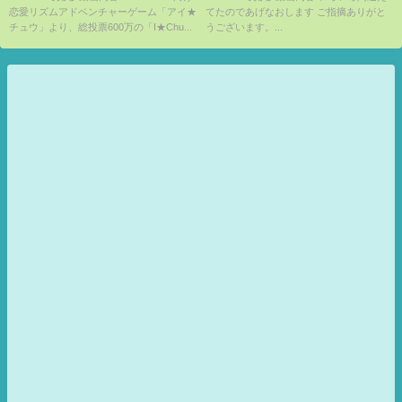
恋愛リズムアドベンチャーゲーム「アイ★
てたのであげなおします ご指摘ありがと
チュウ」より、総投票600万の「I★Chu...
うございます。...