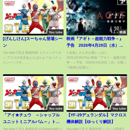
You tube
映画
[げんしけん]スーちゃん登場シー
映画『アギト－超能力戦争－』
ン
予告 2026年4月29日（水）公
開
You tubeで見る 動画内容 エヴァンゲリオ
1:名無しさん＠お腹いっぱい
ン アスカの名言あんたばかぁ？をパクっ
2026.03.05(Thu) 映画『アギト－超能力戦
たシーンです。...
争－』予告 2026年4月29日（水）公開っ
て動画が話題ら...
You tube
You tube
「アイ★チュウ ～シャッフル
【YF-29デュランダル】マクロス
ユニットミニアルバム～」トレ
機体解説【ゆっくり解説】
ーラー映像
You tubeで見る 動画内容 iOS/Android向け
You tubeで見る 動画内容 いろいろ間違え