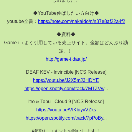
◆YouTube伸ばしたい方向け◆
youtube全書：
https://note.com/nakaido/n/n37e8af22a4f2
◆資料◆
Game-i（よく引用している売上サイト。金額はどんぶり勘
定。）
http://game-i.daa.jp/
DEAF KEV - Invincible [NCS Release]
https://youtu.be/J2X5mJ3HDYE
https://open.spotify.com/track/7MTZVw
...
Itro & Tobu - Cloud 9 [NCS Release]
https://youtu.be/VtKbiyyVZks
https://open.spotify.com/track/7pPoBy
...
#気軽にコメントお願いします！