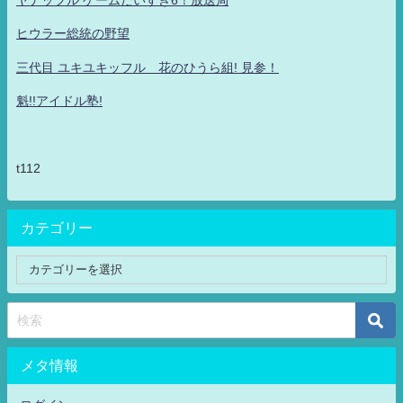
ヒウラー総統の野望
三代目 ユキユキッフル 花のひうら組! 見参！
魁!!アイドル塾!
t112
カテゴリー
メタ情報