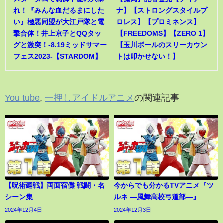
れ！『みんな血だるまにした
ナ】【ストロングスタイルプ
い』極悪同盟が大江戸隊と電
ロレス】【プロミネンス】
撃合体！井上京子とQQタッ
【FREEDOMS】【ZERO 1】
グと激突！-8.19ミッドサマー
【玉川ボールのスリーカウン
フェス2023-【STARDOM】
トは叩かせない！】
You tube
,
一押しアイドルアニメ
の関連記事
【呪術廻戦】両面宿儺 戦闘・名
今からでも分かるTVアニメ『ツ
シーン集
ルネ ―風舞高校弓道部―』
2024年12月4日
2024年12月3日