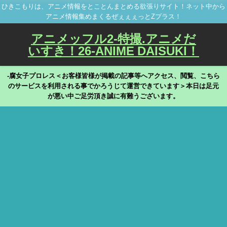
ひきこもりは、アニメ情報をとことんまとめる欲張りサイト！ネット中から
アニメ情報集めまくるぜぇぇぇっとZプラス！
アニメッフル2-特撮.アニメだ
いすき！26-ANIME DAISUKI！
-腐女子プロレス＜お客様皆様が掲載の記事等へアクセス、閲覧、こちら
のサービスを利用される事でかろうじて運営できています＞本日は足元
が悪い中ご足労頂き誠に有難うございます。