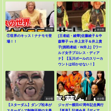
未分類
未分類
①世界のキッス！ナナモモ登
[王者組・綾華]佐藤綾子＆中
場！！
森華子 vs 井上京子＆井上貴
子[挑戦者組・W井上]【ワー
ルド女子プロレス・ディア
ナ】【玉川ボールのスリーカ
ウントは叩かせない！】
未分類
未分類
【スターダム】ダンプ松本が
ジャガー横田47周年記念興行
スターダムで制御不能の大暴
【孤高】記者会見【ディア