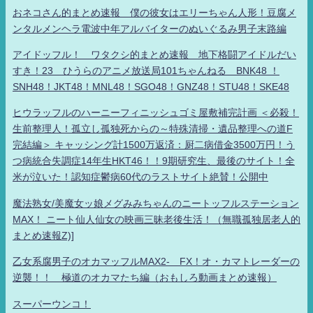
おネコさん的まとめ速報 僕の彼女はエリーちゃん人形！豆腐メ
ンタルメンヘラ電波中年アルバイターのぬいぐるみ男子末路編
アイドッフル！ ワタクシ的まとめ速報 地下格闘アイドルだい
すき！23 ひうらのアニメ放送局101ちゃんねる BNK48 ！
SNH48！JKT48！MNL48！SGO48！GNZ48！STU48！SKE48
ヒウラッフルのハーニーフィニッシュゴミ屋敷補完計画 ＜必殺！
生前整理人！孤立し孤独死からの～特殊清掃・遺品整理への道F
完結編＞ キャッシング計1500万返済：厨二病借金3500万円！う
つ病統合失調症14年生HKT46！！9期研究生、最後のサイト！全
米が泣いた！認知症鬱病60代のラストサイト絶賛！公開中
魔法熟女/美魔女ッ娘メグみみちゃんのニートッフルステーション
MAX！ ニート仙人仙女の映画三昧老後生活！（無職孤独居老人的
まとめ速報Z)]
乙女系腐男子のオカマッフルMAX2- FX！オ・カマトレーダーの
逆襲！！ 極道のオカマたち編（おもしろ動画まとめ速報）
スーパーウンコ！