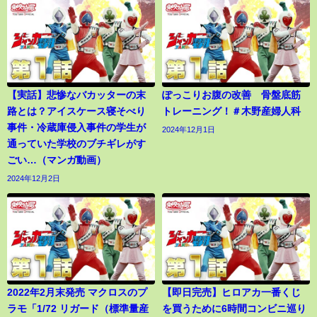
【実話】悲惨なバカッターの末
ぽっこりお腹の改善 骨盤底筋
路とは？アイスケース寝そべり
トレーニング！＃木野産婦人科
事件・冷蔵庫侵入事件の学生が
2024年12月1日
通っていた学校のブチギレがす
ごい…（マンガ動画）
2024年12月2日
2022年2月末発売 マクロスのプ
【即日完売】ヒロアカ一番くじ
ラモ「1/72 リガード（標準量産
を買うために6時間コンビニ巡り