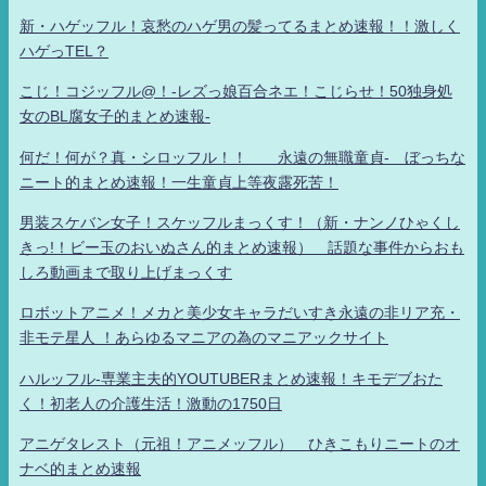
新・ハゲッフル！哀愁のハゲ男の髪ってるまとめ速報！！激しく
ハゲっTEL？
こじ！コジッフル@！-レズっ娘百合ネエ！こじらせ！50独身処
女のBL腐女子的まとめ速報-
何だ！何が？真・シロッフル！！ 永遠の無職童貞- ぼっちな
ニート的まとめ速報！一生童貞上等夜露死苦！
男装スケバン女子！スケッフルまっくす！（新・ナンノひゃくし
きっ!！ビー玉のおいぬさん的まとめ速報） 話題な事件からおも
しろ動画まで取り上げまっくす
ロボットアニメ！メカと美少女キャラだいすき永遠の非リア充・
非モテ星人 ！あらゆるマニアの為のマニアックサイト
ハルッフル-専業主夫的YOUTUBERまとめ速報！キモデブおた
く！初老人の介護生活！激動の1750日
アニゲタレスト（元祖！アニメッフル） ひきこもりニートのオ
ナベ的まとめ速報