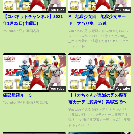
You tube
You tube
【コパネットチャンネル】2021
P 地獄少女四 地獄少女モー
年1月23日(土曜日)
ド 大当り集 13連
You tubeで見る 動画内容...
You tubeで見る 動画内容 ※大当り時のフ
ラッシュが強いのでご注意くださいm(_
_)m ※音量にご注意ください ▼リングバ
ースデイ再...
You tube
You tube
痛部屋紹介 ３
【リカちゃんが鬼滅の刃の栗花
落カナヲに変身❤︎】美容室でヘア
You tubeで見る 動画内容 説明...
カットとお絵かきメイクでドー
You tubeで見る 動画内容 リカちゃんが
【鬼滅の刃】のキャラクターに変身第４
ルリペイント♪ 可愛くコスプレ
弾！！今回は”栗花落カナヲちゃん”に変身
DIY❤︎ Demon Slayer: Kimetsu
するよ&#x1f9...
no Yaiba