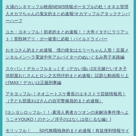
火浦のシネマッフル映画NEWS情報ポータブルの杜！オネエ管理
人オカマちゃんの鬼女的まとめ速報!オカマッフルアタックナンバ
ーハーフ
ユカ・ヨネッフル！初老的まとめ速報！！大帝イタチにラリアッ
ト！害獣神アリ・ガー被害に必殺！パイルドライバー
おネコさん的まとめ速報 僕の彼女はエリーちゃん人形！豆腐メ
ンタルメンヘラ電波中年アルバイターのぬいぐるみ男子末路編
スケバン！デカッフルまっくす（デカい強い2次元嫁だいすき子
供部屋おじさんヒロシ之古惑仔的まとめ速報）話題な動画取り上
げMAX！デカいは正義刑事編
アキヨッフル-！ネオニートスケ番長のエキストラ芸能情報局！
（子ども部屋おばさんの自宅警備員的まとめ速報）
[ヨシヨシロッフル-！！-素浪人勇者カツオンの未解決事件簿へよ
うこそYOUKO！のナンノ洋子のはなしは信じるな編）]
モリッフル！ 50代無職独身的まとめ速報！有益便利情報サイ