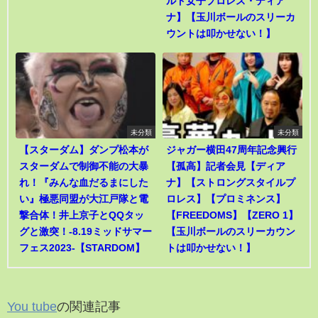
ルド女子プロレス・ディア
ナ】【玉川ボールのスリーカ
ウントは叩かせない！】
未分類
未分類
【スターダム】ダンプ松本が
ジャガー横田47周年記念興行
スターダムで制御不能の大暴
【孤高】記者会見【ディア
れ！『みんな血だるまにした
ナ】【ストロングスタイルプ
い』極悪同盟が大江戸隊と電
ロレス】【プロミネンス】
撃合体！井上京子とQQタッ
【FREEDOMS】【ZERO 1】
グと激突！-8.19ミッドサマー
【玉川ボールのスリーカウン
フェス2023-【STARDOM】
トは叩かせない！】
You tube
の関連記事