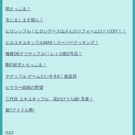
萌えっふる！
天にまします我ら！
ヒロシッフル！ヒロシデース山さんのリフォームひとりDIY！！
ヒロユキユキッフルMAX！スーパークッキング！
徹夜DEテツヤッフル!！レトロ館2号店！
剛Q超児ともっふる！
ヤナッフル ゲームだいすき6！放送局
ヒウラー総統の野望
三代目 ユキユキッフル 花のひうら組! 見参！
魁!!アイドル塾!
t112