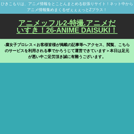
ひきこもりは、アニメ情報をとことんまとめる欲張りサイト！ネット中から
アニメ情報集めまくるぜぇぇぇっとZプラス！
アニメッフル2-特撮.アニメだ
いすき！26-ANIME DAISUKI！
-腐女子プロレス＜お客様皆様が掲載の記事等へアクセス、閲覧、こちら
のサービスを利用される事でかろうじて運営できています＞本日は足元
が悪い中ご足労頂き誠に有難うございます。