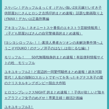
スケバン！デカッフルまっくす（デカい強い2次元嫁だいすき子
供部屋おじさんヒロシ之古惑仔的まとめ速報）話題な動画取り上
げMAX！デカいは正義刑事編
アキヨッフル-！ネオニートスケ番長のエキストラ芸能情報局！
（子ども部屋おばさんの自宅警備員的まとめ速報）
[ヨシヨシロッフル-！！-素浪人勇者カツオンの未解決事件簿へよ
うこそYOUKO！のナンノ洋子のはなしは信じるな編）]
モリッフル！ 50代無職独身的まとめ速報！有益便利情報サイ
トの杜 モリッフル
ユキユキッフル2！ど底辺的一同驚愕騒然まとめ速報！超氷河期
世代！人生の強制ロスカットですべてを失ったキグナス氷子の愛
のクリスタルキングボンビー脱出大作戦
ヒロコンプレックスNIGHT 的まとめ速報！！子供が欲しいど陰キ
ャアラフィフ女子のめざせ！専業主婦！婚活計画編
ユキユキッフル3！