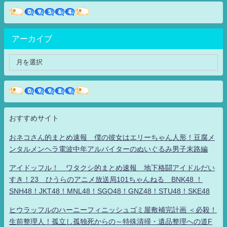
アーカイブ
おすすめサイト
おネコさん的まとめ速報 僕の彼女はエリーちゃん人形！豆腐メ
ンタルメンヘラ電波中年アルバイターのぬいぐるみ男子末路編
アイドッフル！ ワタクシ的まとめ速報 地下格闘アイドルだい
すき！23 ひうらのアニメ放送局101ちゃんねる BNK48 ！
SNH48！JKT48！MNL48！SGO48！GNZ48！STU48！SKE48
ヒウラッフルのハーニーフィニッシュゴミ屋敷補完計画 ＜必殺！
生前整理人！孤立し孤独死からの～特殊清掃・遺品整理への道F