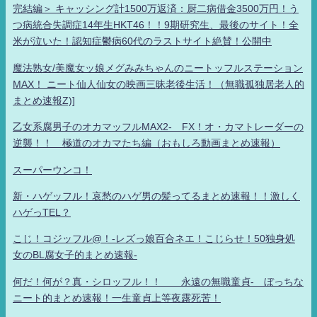
完結編＞ キャッシング計1500万返済：厨二病借金3500万円！う
つ病統合失調症14年生HKT46！！9期研究生、最後のサイト！全
米が泣いた！認知症鬱病60代のラストサイト絶賛！公開中
魔法熟女/美魔女ッ娘メグみみちゃんのニートッフルステーション
MAX！ ニート仙人仙女の映画三昧老後生活！（無職孤独居老人的
まとめ速報Z)]
乙女系腐男子のオカマッフルMAX2- FX！オ・カマトレーダーの
逆襲！！ 極道のオカマたち編（おもしろ動画まとめ速報）
スーパーウンコ！
新・ハゲッフル！哀愁のハゲ男の髪ってるまとめ速報！！激しく
ハゲっTEL？
こじ！コジッフル@！-レズっ娘百合ネエ！こじらせ！50独身処
女のBL腐女子的まとめ速報-
何だ！何が？真・シロッフル！！ 永遠の無職童貞- ぼっちな
ニート的まとめ速報！一生童貞上等夜露死苦！