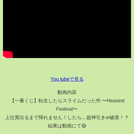
You tubeで見る
動画内容
【一番くじ】転生したらスライムだった件 〜Heavest
Festival〜
上位賞出るまで帰れません！したら... 超神引きor破産！？
結果は動画にて😆