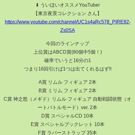
⬇︎ ういほいオススメYouTuber
【東京夜景コレクション さん】
https://www.youtube.com/channel/UC1s4aRc578_PIRE82-
Zs0SA
今回のラインナップ
上位賞はABCD賞(80個中5個！)
確率でいうと16分の1
つまり16回引けば1つは出てくれるはず!!
A賞 リムル フィギュア 2本
B賞 ミリム フィギュア 2本
C賞 神之怒（メギド）リムル フィギュア 自動戦闘状態（オ
ートバトルモード）ver. 2本
D賞 スペシャルCD 10本
E賞 スペシャルブックレット 10本
F賞 ラバーストラップ 35本