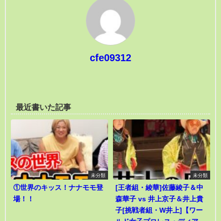
cfe09312
最近書いた記事
未分類
未分類
①世界のキッス！ナナモモ登
[王者組・綾華]佐藤綾子＆中
場！！
森華子 vs 井上京子＆井上貴
子[挑戦者組・W井上]【ワー