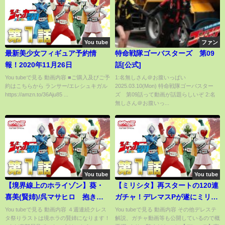
You tube
ファン
最新美少女フィギュア予約情
特命戦隊ゴーバスターズ 第09
報！2020年11月26日
話[公式]
You tubeで見る 動画内容 ■ご購入及びご予
1:名無しさん＠お腹いっぱい
約はこちらから ランサー/エレシュキガル
2025.03.10(Mon) 特命戦隊ゴーバスター
https://amzn.to/36Aju85 ...
ズ 第09話って動画が話題らしいぞ 2:名
無しさん＠お腹いっ...
You tube
You tube
【境界線上のホライゾン】葵・
【ミリシタ】再スタートの120連
喜美(賢姉)/呉マサヒロ 抱き枕
ガチャ！デレマスPが遂にミリシ
カバー【クレスタ】
タにも手を出す【ガチャ】
You tubeで見る 動画内容 ４週連続クレス
You tubeで見る 動画内容 その他デレステ
タ祭りラストは境ホラの賢姉になります！
解説、ガチャ動画等も公開しているので概