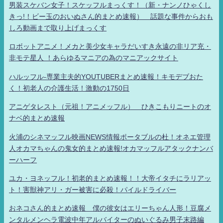
男装スケバン女子！スケッフルまっくす！（新・ナンノひゃくし
きっ!！ビー玉のおいぬさん的まとめ速報） 話題な事件からおも
しろ動画まで取り上げまっくす
ロボットアニメ！メカと美少女キャラだいすき永遠の非リア充・
非モテ星人 ！あらゆるマニアの為のマニアックサイト
ハルッフル-専業主夫的YOUTUBERまとめ速報！キモデブおた
く！初老人の介護生活！激動の1750日
アニゲタレスト（元祖！アニメッフル） ひきこもりニートのオ
ナベ的まとめ速報
火浦のシネマッフル映画NEWS情報ポータブルの杜！オネエ管理
人オカマちゃんの鬼女的まとめ速報!オカマッフルアタックナンバ
ーハーフ
ユカ・ヨネッフル！初老的まとめ速報！！大帝イタチにラリアッ
ト！害獣神アリ・ガー被害に必殺！パイルドライバー
おネコさん的まとめ速報 僕の彼女はエリーちゃん人形！豆腐メ
ンタルメンヘラ電波中年アルバイターのぬいぐるみ男子末路編