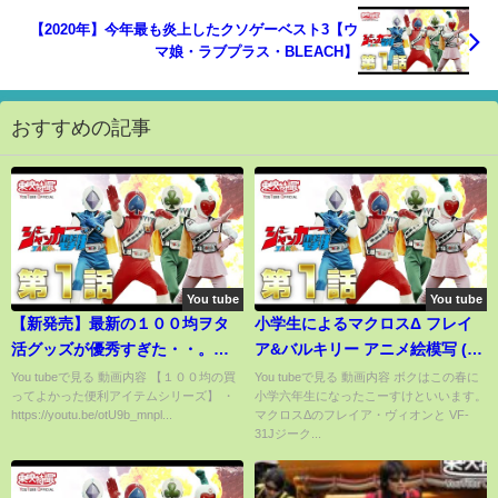
【2020年】今年最も炎上したクソゲーベスト3【ウ
マ娘・ラブプラス・BLEACH】
おすすめの記事
You tube
You tube
【新発売】最新の１００均ヲタ
小学生によるマクロスΔ フレイ
活グッズが優秀すぎた・・。
ア&バルキリー アニメ絵模写 (小
『収納&ディスプレイ』
６)
You tubeで見る 動画内容 【１００均の買
You tubeで見る 動画内容 ボクはこの春に
ってよかった便利アイテムシリーズ】 ・
小学六年生になったこーすけといいます。
https://youtu.be/otU9b_mnpl...
マクロスΔのフレイア・ヴィオンと VF-
31Jジーク...