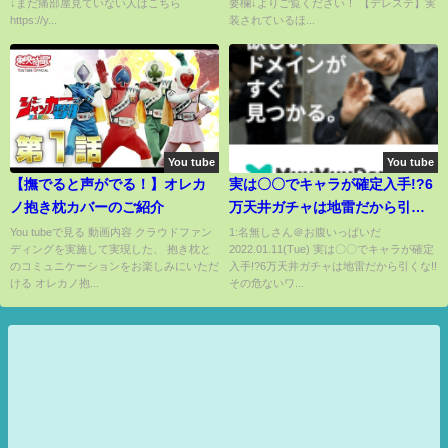
↓まだ痛部屋見ていない人はこちら
要欄↓よりご覧ください！ 【デレステ】実
https://y...
装されているほ...
You tube
You tube
【撫でると声がでる！】オレカ
実は〇〇でキャラが確定入手!?6
ノ抱き枕カバーのご紹介
万天井ガチャは地雷だから引く
な!!その危ないワケとは !?【ウ
You tubeで見る 動画内容 クラウドファン
1:名無しさん＠お腹いっぱいだ
ディングを実施して実現した、 抱き枕と
2022.01.11(Tue) 実は〇〇でキャラが確定
マ娘 チャンミ 育成 オープン カ
のコミュニケーションをお楽しみにいただ
入手!?6万天井ガチャは地雷だから引くな!!
プリコーン杯 タマモクロス サポ
ける オレカノ抱...
その危ないワ...
カ レースカーニバル 安心沢刺々
美】