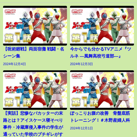
【呪術廻戦】両面宿儺 戦闘・名
今からでも分かるTVアニメ『ツ
シーン集
ルネ ―風舞高校弓道部―』
2024年12月4日
2024年12月3日
【実話】悲惨なバカッターの末
ぽっこりお腹の改善 骨盤底筋
路とは？アイスケース寝そべり
トレーニング！＃木野産婦人科
事件・冷蔵庫侵入事件の学生が
2024年12月1日
通っていた学校のブチギレがす