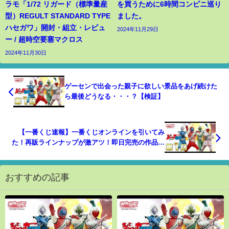
ラモ「1/72 リガード（標準量産
を買うために6時間コンビニ巡り
型）REGULT STANDARD TYPE
ました。
ハセガワ」開封・組立・レビュ
2024年11月29日
ー / 超時空要塞マクロス
2024年11月30日
ゲーセンで出会った親子に欲しい景品をあげ続けた
ら最後どうなる・・・？【検証】
【一番くじ速報】一番くじオンラインを引いてみ
た！再販ラインナップが激アツ！即日完売の作品や
高騰中のものまで！！（鬼滅の刃、リゼロ、ヒロア
カ）
おすすめの記事