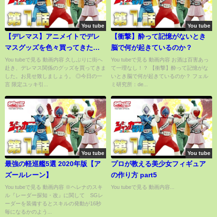
You tube
You tube
【デレマス】アニメイトでデレ
【衝撃】酔って記憶がないとき
マスグッズを色々買ってきた
脳で何が起きているのか？
ぞ！
You tubeで見る 動画内容 久しぶりに街へ
You tubeで見る 動画内容 お酒は百害あっ
赴き、デレマス関係のグッズを買ってきま
て一理なし！？ 【衝撃】酔って記憶がな
した。お見せ致しましょう。 ◎今日の一
いとき脳で何が起きているのか？ フェル
言 限定ユッキ引...
ミ研究所：de...
You tube
You tube
最強の軽巡艦5選 2020年版【ア
プロが教える美少女フィギュア
ズールレーン】
の作り方 part5
You tubeで見る 動画内容 ※ヘレナのスキ
You tubeで見る 動画内容...
ル『レーダー探知・改』に関して SGレ
ーダーを装備するとスキルの発動が16秒
毎になるかのよう...