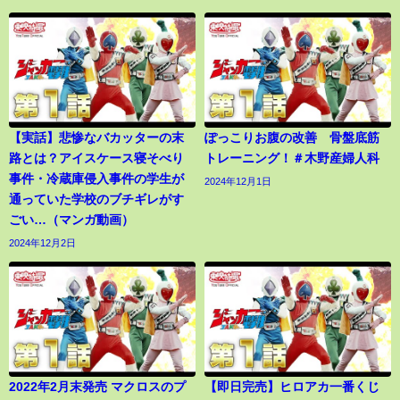
【実話】悲惨なバカッターの末
ぽっこりお腹の改善 骨盤底筋
路とは？アイスケース寝そべり
トレーニング！＃木野産婦人科
事件・冷蔵庫侵入事件の学生が
2024年12月1日
通っていた学校のブチギレがす
ごい…（マンガ動画）
2024年12月2日
2022年2月末発売 マクロスのプ
【即日完売】ヒロアカ一番くじ