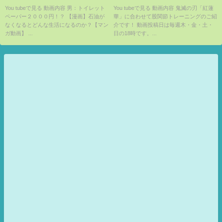
画】
You tubeで見る 動画内容 男：トイレット
You tubeで見る 動画内容 鬼滅の刃「紅蓮
ペーパー２０００円！？ 【漫画】石油が
華」に合わせて股関節トレーニングのご紹
なくなるとどんな生活になるのか？【マン
介です！ 動画投稿日は毎週木・金・土・
ガ動画】 ...
日の18時です。...