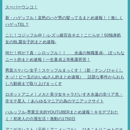
スーパーウンコ！
新・ハゲッフル！哀愁のハゲ男の髪ってるまとめ速報！！激しく
ハゲっTEL？
こじ！コジッフル@！-レズっ娘百合ネエ！こじらせ！50独身処
女のBL腐女子的まとめ速報-
何だ！何が？真・シロッフル！！ 永遠の無職童貞- ぼっちな
ニート的まとめ速報！一生童貞上等夜露死苦！
男装スケバン女子！スケッフルまっくす！（新・ナンノひゃくし
きっ!！ビー玉のおいぬさん的まとめ速報） 話題な事件からおも
しろ動画まで取り上げまっくす
ロボットアニメ！メカと美少女キャラだいすき永遠の非リア充・
非モテ星人 ！あらゆるマニアの為のマニアックサイト
ハルッフル-専業主夫的YOUTUBERまとめ速報！キモデブおた
く！初老人の介護生活！激動の1750日
アニゲタレスト（元祖！アニメッフル） ひきこもりニートのオ