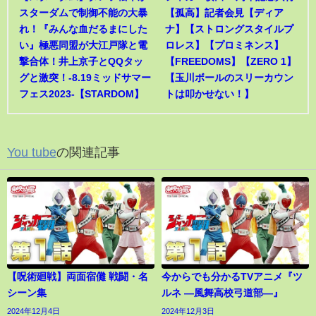
スターダムで制御不能の大暴
【孤高】記者会見【ディア
れ！『みんな血だるまにした
ナ】【ストロングスタイルプ
い』極悪同盟が大江戸隊と電
ロレス】【プロミネンス】
撃合体！井上京子とQQタッ
【FREEDOMS】【ZERO 1】
グと激突！-8.19ミッドサマー
【玉川ボールのスリーカウン
フェス2023-【STARDOM】
トは叩かせない！】
You tube
の関連記事
【呪術廻戦】両面宿儺 戦闘・名
今からでも分かるTVアニメ『ツ
シーン集
ルネ ―風舞高校弓道部―』
2024年12月4日
2024年12月3日