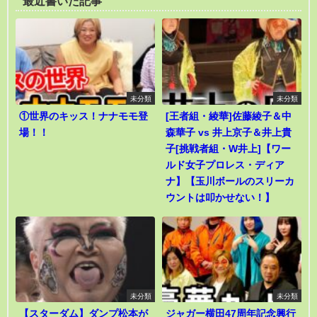
最近書いた記事
未分類
未分類
①世界のキッス！ナナモモ登
[王者組・綾華]佐藤綾子＆中
場！！
森華子 vs 井上京子＆井上貴
子[挑戦者組・W井上]【ワー
ルド女子プロレス・ディア
ナ】【玉川ボールのスリーカ
ウントは叩かせない！】
未分類
未分類
【スターダム】ダンプ松本が
ジャガー横田47周年記念興行