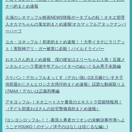
ナベ的まとめ速報
火浦のシネマッフル映画NEWS情報ポータブルの杜！オネエ管理
人オカマちゃんの鬼女的まとめ速報!オカマッフルアタックナンバ
ーハーフ
ユカ・ヨネッフル！初老的まとめ速報！！大帝イタチにラリアッ
ト！害獣神アリ・ガー被害に必殺！パイルドライバー
おネコさん的まとめ速報 僕の彼女はエリーちゃん人形！豆腐メ
ンタルメンヘラ電波中年アルバイターのぬいぐるみ男子末路編
スケバン！デカッフルまっくす（デカい強い2次元嫁だいすき子
供部屋おじさんヒロシ之古惑仔的まとめ速報）話題な動画取り上
げMAX！デカいは正義刑事編
アキヨッフル-！ネオニートスケ番長のエキストラ芸能情報局！
（子ども部屋おばさんの自宅警備員的まとめ速報）
[ヨシヨシロッフル-！！-素浪人勇者カツオンの未解決事件簿へよ
うこそYOUKO！のナンノ洋子のはなしは信じるな編）]