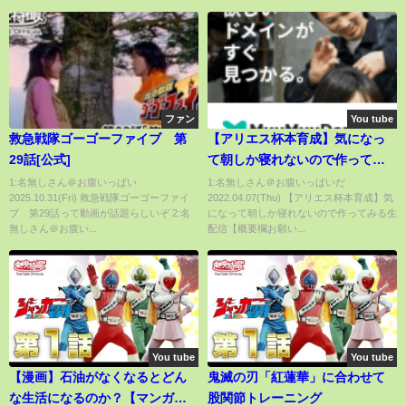
ファン
You tube
救急戦隊ゴーゴーファイブ 第
【アリエス杯本育成】気になっ
29話[公式]
て朝しか寝れないので作ってみ
る生配信【概要欄お願いしま
1:名無しさん＠お腹いっぱい
1:名無しさん＠お腹いっぱいだ
2025.10.31(Fri) 救急戦隊ゴーゴーファイ
2022.04.07(Thu) 【アリエス杯本育成】気
す】#ウマ娘
ブ 第29話って動画が話題らしいぞ 2:名
になって朝しか寝れないので作ってみる生
無しさん＠お腹い...
配信【概要欄お願い...
You tube
You tube
【漫画】石油がなくなるとどん
鬼滅の刃「紅蓮華」に合わせて
な生活になるのか？【マンガ動
股関節トレーニング