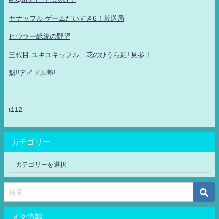
ヤナッフル ゲームだいすき6！放送局
ヒウラー総統の野望
三代目 ユキユキッフル 花のひうら組! 見参！
魁!!アイドル塾!
t112
カテゴリー
メタ情報