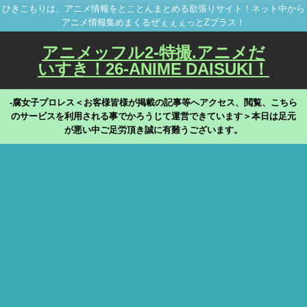
ひきこもりは、アニメ情報をとことんまとめる欲張りサイト！ネット中から
アニメ情報集めまくるぜぇぇぇっとZプラス！
アニメッフル2-特撮.アニメだ
いすき！26-ANIME DAISUKI！
-腐女子プロレス＜お客様皆様が掲載の記事等へアクセス、閲覧、こちら
のサービスを利用される事でかろうじて運営できています＞本日は足元
が悪い中ご足労頂き誠に有難うございます。