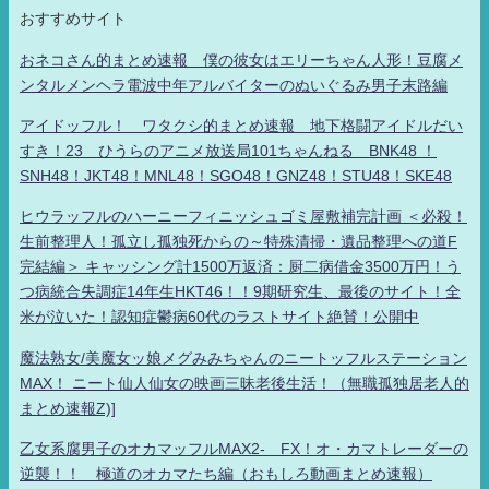
おすすめサイト
おネコさん的まとめ速報 僕の彼女はエリーちゃん人形！豆腐メ
ンタルメンヘラ電波中年アルバイターのぬいぐるみ男子末路編
アイドッフル！ ワタクシ的まとめ速報 地下格闘アイドルだい
すき！23 ひうらのアニメ放送局101ちゃんねる BNK48 ！
SNH48！JKT48！MNL48！SGO48！GNZ48！STU48！SKE48
ヒウラッフルのハーニーフィニッシュゴミ屋敷補完計画 ＜必殺！
生前整理人！孤立し孤独死からの～特殊清掃・遺品整理への道F
完結編＞ キャッシング計1500万返済：厨二病借金3500万円！う
つ病統合失調症14年生HKT46！！9期研究生、最後のサイト！全
米が泣いた！認知症鬱病60代のラストサイト絶賛！公開中
魔法熟女/美魔女ッ娘メグみみちゃんのニートッフルステーション
MAX！ ニート仙人仙女の映画三昧老後生活！（無職孤独居老人的
まとめ速報Z)]
乙女系腐男子のオカマッフルMAX2- FX！オ・カマトレーダーの
逆襲！！ 極道のオカマたち編（おもしろ動画まとめ速報）