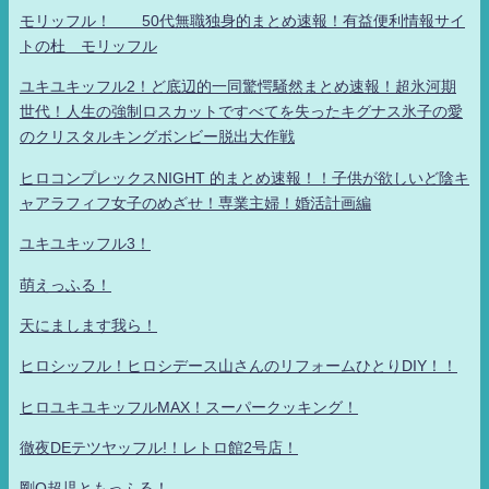
モリッフル！ 50代無職独身的まとめ速報！有益便利情報サイ
トの杜 モリッフル
ユキユキッフル2！ど底辺的一同驚愕騒然まとめ速報！超氷河期
世代！人生の強制ロスカットですべてを失ったキグナス氷子の愛
のクリスタルキングボンビー脱出大作戦
ヒロコンプレックスNIGHT 的まとめ速報！！子供が欲しいど陰キ
ャアラフィフ女子のめざせ！専業主婦！婚活計画編
ユキユキッフル3！
萌えっふる！
天にまします我ら！
ヒロシッフル！ヒロシデース山さんのリフォームひとりDIY！！
ヒロユキユキッフルMAX！スーパークッキング！
徹夜DEテツヤッフル!！レトロ館2号店！
剛Q超児ともっふる！