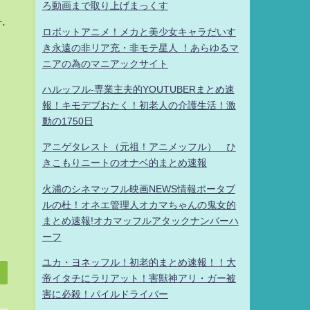
ろ動画まで取り上げまっくす
.
ロボットアニメ！メカと美少女キャラだいす
き永遠の非リア充・非モテ星人 ！あらゆるマ
ニアの為のマニアックサイト
ハルッフル-専業主夫的YOUTUBERまとめ速
報！キモデブおたく！初老人の介護生活！激
動の1750日
アニゲタレスト（元祖！アニメッフル） ひ
きこもりニートのオナベ的まとめ速報
火浦のシネマッフル映画NEWS情報ポータブ
ルの杜！オネエ管理人オカマちゃんの鬼女的
まとめ速報!オカマッフルアタックナンバーハ
ーフ
ユカ・ヨネッフル！初老的まとめ速報！！大
帝イタチにラリアット！害獣神アリ・ガー被
害に必殺！パイルドライバー