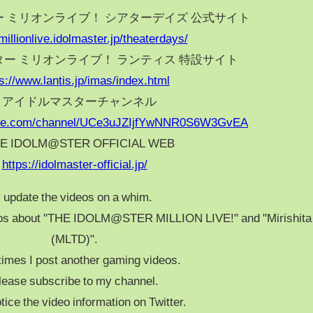
ー ミリオンライブ！ シアターデイズ 公式サイト
/millionlive.idolmaster.jp/theaterdays/
ター ミリオンライブ！ ランティス 特設サイト
s://www.lantis.jp/imas/index.html
■ アイドルマスターチャンネル
ube.com/channel/UCe3uJZIjfYwNNR0S6W3GvEA
HE IDOLM@STER OFFICIAL WEB
https://idolmaster-official.jp/
I update the videos on a whim.
deos about "THE IDOLM@STER MILLION LIVE!" and "Mirishita
(MLTD)".
imes I post another gaming videos.
lease subscribe to my channel.
notice the video information on Twitter.