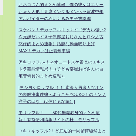
おネコさん的まとめ速報 僕の彼女はエリー
ちゃん人形！豆腐メンタルメンヘラ電波中年
アルバイターのぬいぐるみ男子末路編
スケバン！デカッフルまっくす（デカい強い2
次元嫁だいすき子供部屋おじさんヒロシ之古
惑仔的まとめ速報）話題な動画取り上げ
MAX！デカいは正義刑事編
アキヨッフル-！ネオニートスケ番長のエキス
トラ芸能情報局！（子ども部屋おばさんの自
宅警備員的まとめ速報）
[ヨシヨシロッフル-！！-素浪人勇者カツオン
の未解決事件簿へようこそYOUKO！のナンノ
洋子のはなしは信じるな編）]
モリッフル！ 50代無職独身的まとめ速
報！有益便利情報サイトの杜 モリッフル
ユキユキッフル2！ど底辺的一同驚愕騒然まと