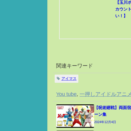
【玉川
カウン
い！】
関連キーワード
アイマス
You tube
,
一押しアイドルアニ
【呪術廻戦】両面宿
ーン集
2024年12月4日