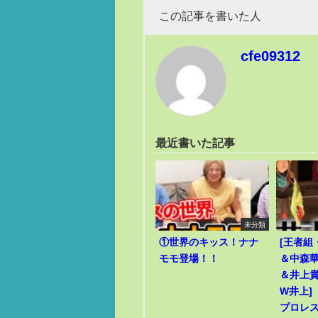
この記事を書いた人
cfe09312
最近書いた記事
未分類
①世界のキッス！ナナ
[王者組
モモ登場！！
＆中森華
＆井上貴
W井上]
プロレ