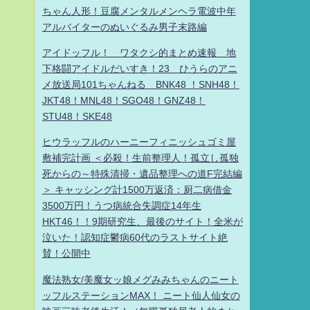
ちゃん人形！豆腐メンタルメンヘラ電波中年
アルバイターのぬいぐるみ男子末路編
アイドッフル！ ワタクシ的まとめ速報 地
下格闘アイドルだいすき！23 ひうらのアニ
メ放送局101ちゃんねる BNK48 ！SNH48！
JKT48！MNL48！SGO48！GNZ48！
STU48！SKE48
ヒウラッフルのハーニーフィニッシュゴミ屋
敷補完計画 ＜必殺！生前整理人！孤立し孤独
死からの～特殊清掃・遺品整理への道F完結編
＞ キャッシング計1500万返済：厨二病借金
3500万円！うつ病統合失調症14年生
HKT46！！9期研究生、最後のサイト！全米が
泣いた！認知症鬱病60代のラストサイト絶
賛！公開中
魔法熟女/美魔女ッ娘メグみみちゃんのニート
ッフルステーションMAX！ ニート仙人仙女の