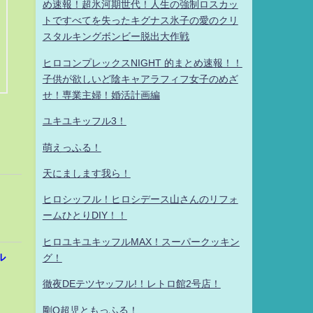
め速報！超氷河期世代！人生の強制ロスカッ
トですべてを失ったキグナス氷子の愛のクリ
スタルキングボンビー脱出大作戦
ヒロコンプレックスNIGHT 的まとめ速報！！
子供が欲しいど陰キャアラフィフ女子のめざ
せ！専業主婦！婚活計画編
ユキユキッフル3！
萌えっふる！
天にまします我ら！
ヒロシッフル！ヒロシデース山さんのリフォ
ームひとりDIY！！
ヒロユキユキッフルMAX！スーパークッキン
ル
グ！
徹夜DEテツヤッフル!！レトロ館2号店！
剛Q超児ともっふる！