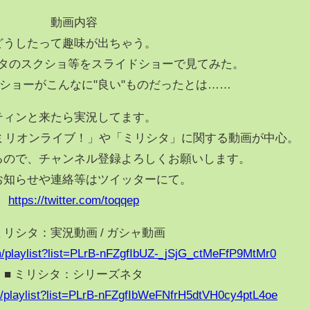
動画内容
どうしたって趣味が出ちゃう。
タのスクショ等をスライドショーで見てみた。
ショーがこんなに"良い"ものだったとは……
ティンと来たら実況してます。
ミリオンライブ！」や「ミリシタ」に関する動画が中心。
るので、チャンネル登録よろしくお願いします。
お知らせや連絡等はツイッターにて。
https://twitter.com/toqqep
 ミリシタ：実況動画 / ガシャ動画
m/playlist?list=PLrB-nFZgfIbUZ-_jSjG_ctMeFfP9MtMr0
■ ミリシタ：シリーズネタ
m/playlist?list=PLrB-nFZgfIbWeFNfrH5dtVH0cy4ptL4oe