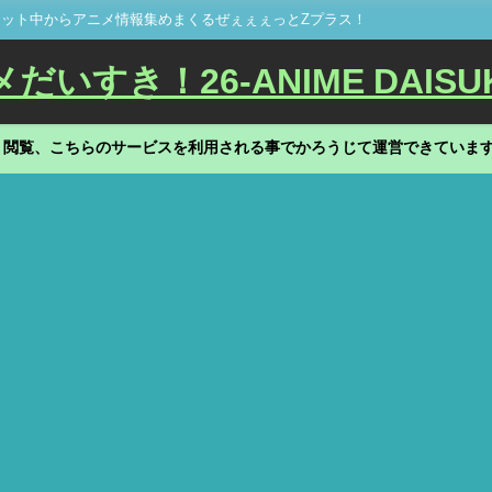
ット中からアニメ情報集めまくるぜぇぇぇっとZプラス！
いすき！26-ANIME DAISU
、閲覧、こちらのサービスを利用される事でかろうじて運営できていま