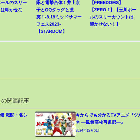
ボールのスリー
隊と電撃合体！井上京
【FREEDOMS】
トは叩かせな
子とQQタッグと激
【ZERO 1】【玉川ボー
突！-8.19ミッドサマー
ルのスリーカウントは
フェス2023-
叩かせない！】
【STARDOM】
メ
の関連記事
儺 戦闘・名シ
今からでも分かるTVアニメ『ツ
ネ ―風舞高校弓道部―』
2024年12月3日