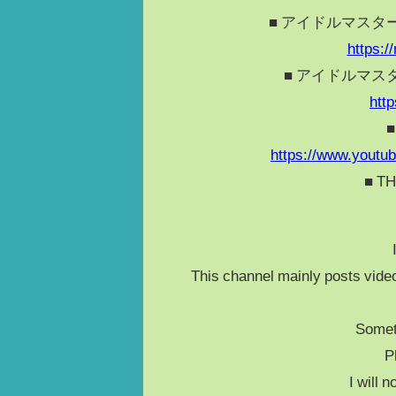
■ アイドルマスタ
https:/
■ アイドルマス
http
https://www.yout
■ T
This channel mainly posts vi
Somet
P
I will 