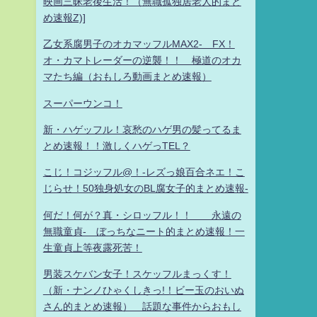
映画三昧老後生活！（無職孤独居老人的まと
め速報Z)]
乙女系腐男子のオカマッフルMAX2- FX！
オ・カマトレーダーの逆襲！！ 極道のオカ
マたち編（おもしろ動画まとめ速報）
スーパーウンコ！
新・ハゲッフル！哀愁のハゲ男の髪ってるま
とめ速報！！激しくハゲっTEL？
こじ！コジッフル@！-レズっ娘百合ネエ！こ
じらせ！50独身処女のBL腐女子的まとめ速報-
何だ！何が？真・シロッフル！！ 永遠の
無職童貞- ぼっちなニート的まとめ速報！一
生童貞上等夜露死苦！
男装スケバン女子！スケッフルまっくす！
（新・ナンノひゃくしきっ!！ビー玉のおいぬ
さん的まとめ速報） 話題な事件からおもし