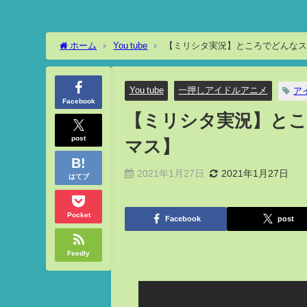
ホーム
You tube
【ミリシタ実況】ところでどんなス
You tube
一押しアイドルアニメ
ア
Facebook
【ミリシタ実況】と
post
マス】
2021年1月27日
2021年1月27日
はてブ
Pocket
Facebook
post
Feedly