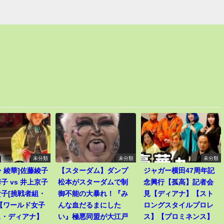
未分類
未分類
未分類
・綾華]佐藤綾子
【スターダム】ダンプ
ジャガー横田47周年記
子 vs 井上京子
松本がスターダムで制
念興行【孤高】記者会
子[挑戦者組・
御不能の大暴れ！『み
見【ディアナ】【スト
【ワールド女子
んな血だるまにした
ロングスタイルプロレ
ス・ディアナ】
い』極悪同盟が大江戸
ス】【プロミネンス】