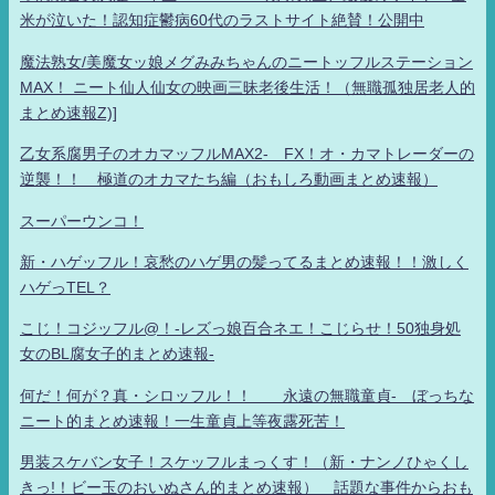
米が泣いた！認知症鬱病60代のラストサイト絶賛！公開中
魔法熟女/美魔女ッ娘メグみみちゃんのニートッフルステーション
MAX！ ニート仙人仙女の映画三昧老後生活！（無職孤独居老人的
まとめ速報Z)]
乙女系腐男子のオカマッフルMAX2- FX！オ・カマトレーダーの
逆襲！！ 極道のオカマたち編（おもしろ動画まとめ速報）
スーパーウンコ！
新・ハゲッフル！哀愁のハゲ男の髪ってるまとめ速報！！激しく
ハゲっTEL？
こじ！コジッフル@！-レズっ娘百合ネエ！こじらせ！50独身処
女のBL腐女子的まとめ速報-
何だ！何が？真・シロッフル！！ 永遠の無職童貞- ぼっちな
ニート的まとめ速報！一生童貞上等夜露死苦！
男装スケバン女子！スケッフルまっくす！（新・ナンノひゃくし
きっ!！ビー玉のおいぬさん的まとめ速報） 話題な事件からおも