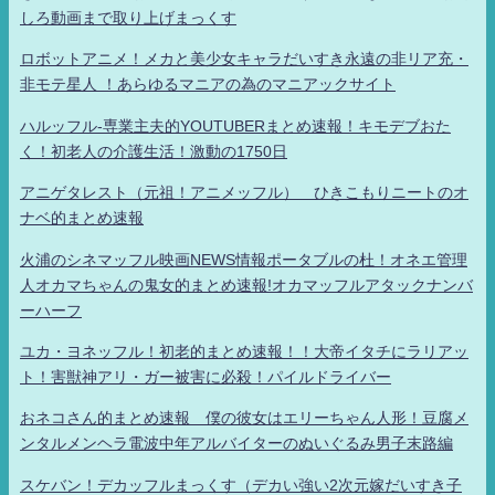
しろ動画まで取り上げまっくす
ロボットアニメ！メカと美少女キャラだいすき永遠の非リア充・
非モテ星人 ！あらゆるマニアの為のマニアックサイト
ハルッフル-専業主夫的YOUTUBERまとめ速報！キモデブおた
く！初老人の介護生活！激動の1750日
アニゲタレスト（元祖！アニメッフル） ひきこもりニートのオ
ナベ的まとめ速報
火浦のシネマッフル映画NEWS情報ポータブルの杜！オネエ管理
人オカマちゃんの鬼女的まとめ速報!オカマッフルアタックナンバ
ーハーフ
ユカ・ヨネッフル！初老的まとめ速報！！大帝イタチにラリアッ
ト！害獣神アリ・ガー被害に必殺！パイルドライバー
おネコさん的まとめ速報 僕の彼女はエリーちゃん人形！豆腐メ
ンタルメンヘラ電波中年アルバイターのぬいぐるみ男子末路編
スケバン！デカッフルまっくす（デカい強い2次元嫁だいすき子