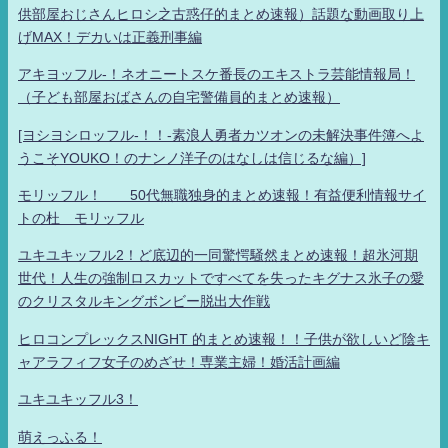
供部屋おじさんヒロシ之古惑仔的まとめ速報）話題な動画取り上
げMAX！デカいは正義刑事編
アキヨッフル-！ネオニートスケ番長のエキストラ芸能情報局！
（子ども部屋おばさんの自宅警備員的まとめ速報）
[ヨシヨシロッフル-！！-素浪人勇者カツオンの未解決事件簿へよ
うこそYOUKO！のナンノ洋子のはなしは信じるな編）]
モリッフル！ 50代無職独身的まとめ速報！有益便利情報サイ
トの杜 モリッフル
ユキユキッフル2！ど底辺的一同驚愕騒然まとめ速報！超氷河期
世代！人生の強制ロスカットですべてを失ったキグナス氷子の愛
のクリスタルキングボンビー脱出大作戦
ヒロコンプレックスNIGHT 的まとめ速報！！子供が欲しいど陰キ
ャアラフィフ女子のめざせ！専業主婦！婚活計画編
ユキユキッフル3！
萌えっふる！