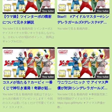
You tube
You tube
【ウマ娘】ツインターボの噴射
Star!! #アイドルマスター#シン
について元ネタ解説
デレラガールズ#デレステ#デレ
マス
You tubeで見る 動画内容 ツインターボと
You tubeで見る 動画内容...
ナイスネイチャが良いキャラを出しながら
も、かわいいのが3話のポイント。 競馬は
ギャンブルだけ...
You tube
You tube
コスメが当たる？カービィ 一番
ワニワニパニック で アイマス声
くじで神引き連発！奇跡が起き
優が対決!シンデレラガールズ
た【一番くじ】
5th LIVE TOURグッズ事前販売
You tubeで見る 動画内容 化粧はできない
You tubeで見る 動画内容 ▼事前販売第二
から次の動画でプレゼントします！ 今回
弾受付開始!アイドルマスター
第二弾【ララビットステーショ
のコスメは置いておくだけで可愛くてオス
https://goo.gl/8HtyKv ▼アイマス声優が
ン】
スメ コスメオス...
教...