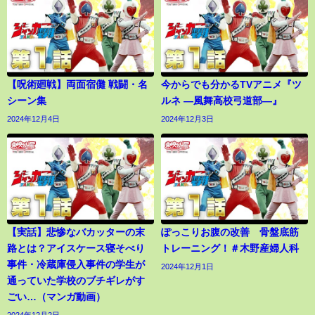
【呪術廻戦】両面宿儺 戦闘・名
今からでも分かるTVアニメ『ツ
シーン集
ルネ ―風舞高校弓道部―』
2024年12月4日
2024年12月3日
【実話】悲惨なバカッターの末
ぽっこりお腹の改善 骨盤底筋
路とは？アイスケース寝そべり
トレーニング！＃木野産婦人科
事件・冷蔵庫侵入事件の学生が
2024年12月1日
通っていた学校のブチギレがす
ごい…（マンガ動画）
2024年12月2日