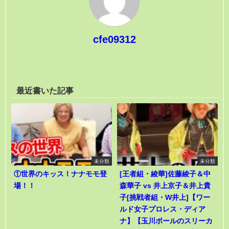
cfe09312
最近書いた記事
未分類
未分類
①世界のキッス！ナナモモ登
[王者組・綾華]佐藤綾子＆中
場！！
森華子 vs 井上京子＆井上貴
子[挑戦者組・W井上]【ワー
ルド女子プロレス・ディア
ナ】【玉川ボールのスリーカ