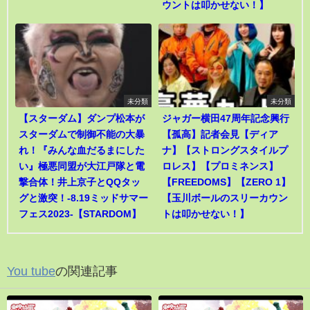
ウントは叩かせない！】
未分類
未分類
【スターダム】ダンプ松本が
ジャガー横田47周年記念興行
スターダムで制御不能の大暴
【孤高】記者会見【ディア
れ！『みんな血だるまにした
ナ】【ストロングスタイルプ
い』極悪同盟が大江戸隊と電
ロレス】【プロミネンス】
撃合体！井上京子とQQタッ
【FREEDOMS】【ZERO 1】
グと激突！-8.19ミッドサマー
【玉川ボールのスリーカウン
フェス2023-【STARDOM】
トは叩かせない！】
You tube
の関連記事