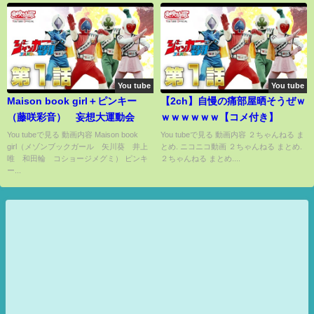
You tube
You tube
Maison book girl＋ピンキー
【2ch】自慢の痛部屋晒そうぜｗ
（藤咲彩音） 妄想大運動会
ｗｗｗｗｗｗ【コメ付き】
You tubeで見る 動画内容 Maison book
You tubeで見る 動画内容 ２ちゃんねる ま
girl（メゾンブックガール 矢川葵 井上
とめ. ニコニコ動画 ２ちゃんねる まとめ.
唯 和田輪 コショージメグミ） ピンキ
２ちゃんねる まとめ....
ー...