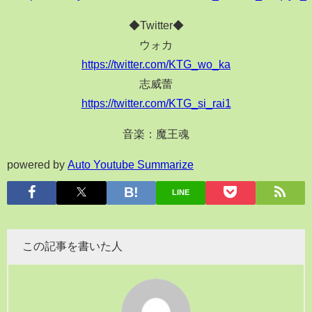
◆Twitter◆
ウォカ
https://twitter.com/KTG_wo_ka
志威蕾
https://twitter.com/KTG_si_rai1
音楽：魔王魂
powered by
Auto Youtube Summarize
LINE
この記事を書いた人