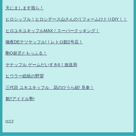
天にまします我ら！
ヒロシッフル！ヒロシデース山さんのリフォームひとりDIY！！
ヒロユキユキッフルMAX！スーパークッキング！
徹夜DEテツヤッフル!！レトロ館2号店！
剛Q超児ともっふる！
ヤナッフル ゲームだいすき6！放送局
ヒウラー総統の野望
三代目 ユキユキッフル 花のひうら組! 見参！
魁!!アイドル塾!
t112