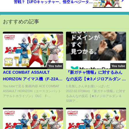
苦戦？【UFOキャッチャー、悟空＆べジータ、
TAGFIGHTERS】
おすすめの記事
You tube
You tube
ACE COMBAT ASSAULT
『新ガチャ情報』に対するみん
HORIZON アイマス機（F-22A
なの反応【★3メジロアルダン &
天海春香）
SSRアグネスデジタル & SRアイ
You tubeで見る 動画内容 ACE COMBAT
1:名無しさん＠お腹いっぱいだ
ASSAULT HORIZON（エースコンバット
2022.02.07(Mon) 『新ガチャ情報』に対す
ネスフウジン】【ウマ娘プリテ
アサルトホライゾン） DLC F-...
るみんなの反応【★3メジロアルダン &
ィーダービー】
SSRア...