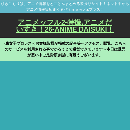
ひきこもりは、アニメ情報をとことんまとめる欲張りサイト！ネット中から
アニメ情報集めまくるぜぇぇぇっとZプラス！
アニメッフル2-特撮.アニメだ
いすき！26-ANIME DAISUKI！
-腐女子プロレス＜お客様皆様が掲載の記事等へアクセス、閲覧、こちら
のサービスを利用される事でかろうじて運営できています＞本日は足元
が悪い中ご足労頂き誠に有難うございます。