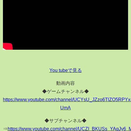
You tubeで見る
動画内容
◆ゲームチャンネル◆
https://www.youtube.com/channel/UCYsU_JZzo6TlZO5RPYx
UmA
◆サブチャンネル◆
⇒
https://www.youtube.com/channel/UCZI_BKUSs_YAqJy6