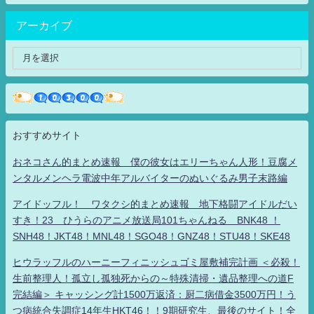
アーカイブ
おすすめサイト
おネコさん的まとめ速報 僕の彼女はエリーちゃん人形！豆腐メ
ンタルメンヘラ電波中年アルバイターのぬいぐるみ男子末路編
アイドッフル！ ワタクシ的まとめ速報 地下格闘アイドルだい
すき！23 ひうらのアニメ放送局101ちゃんねる BNK48 ！
SNH48！JKT48！MNL48！SGO48！GNZ48！STU48！SKE48
ヒウラッフルのハーニーフィニッシュゴミ屋敷補完計画 ＜必殺！
生前整理人！孤立し孤独死からの～特殊清掃・遺品整理への道F
完結編＞ キャッシング計1500万返済：厨二病借金3500万円！う
つ病統合失調症14年生HKT46！！9期研究生、最後のサイト！全