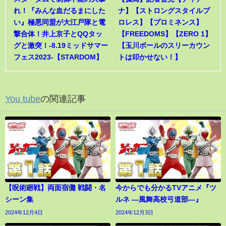
れ！『みんな血だるまにした
ナ】【ストロングスタイルプ
い』極悪同盟が大江戸隊と電
ロレス】【プロミネンス】
撃合体！井上京子とQQタッ
【FREEDOMS】【ZERO 1】
グと激突！-8.19ミッドサマー
【玉川ボールのスリーカウン
フェス2023-【STARDOM】
トは叩かせない！】
You tube
の関連記事
【呪術廻戦】両面宿儺 戦闘・名
今からでも分かるTVアニメ『ツ
シーン集
ルネ ―風舞高校弓道部―』
2024年12月4日
2024年12月3日