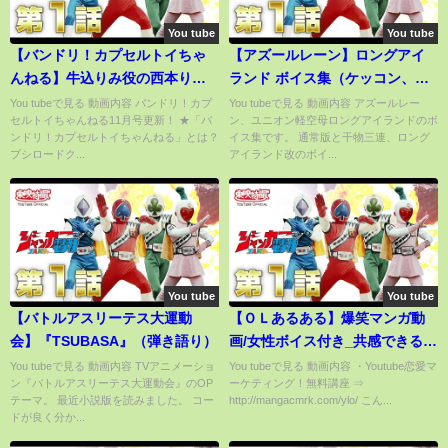
You tube
You tube
【バンドリ！カプセルトイちゃ
【アズールレーン】ロングアイ
んねる】牛込りみ役の西本りみ
ランド ボイス集（ケッコン、干
さんが11月発売のカプセルトイ
物三連！、改ボイスあり）
You tubeで見る 動画内容 バンドリ！カプ
You tubeで見る 動画内容 アズールレー
セルトイちゃんねる11月号更新！ ★「バ
ン、ユニオン軽空母ロングアイランドのボ
商品を紹介！【11月号】
ンドリ！カプセルトイちゃんねる」とは？
イス集です。 通常版と干物三連、ロング
ブシロードク...
アイランド改のボイ...
You tube
You tube
【バトルアスリーテス大運動
【ＯＬあるある】爆笑マンガ動
会】『TSUBASA』（弾き語り）
画/女性ボイス付き_共感できる仕
事あるあるネタ６選！！！
You tubeで見る 動画内容 TVアニメーショ
You tubeで見る 動画内容 ・Youtube恋愛マ
ン『バトルアスリーテス大運動会』のOP
ーケティング！無料講座 ⇒
テーマ。 最近小説版を読みました。 コー
http://mangacmrk.com/ylo/ こん...
ドが良く分か...