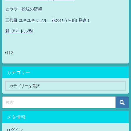
ヒウラー総統の野望
三代目 ユキユキッフル 花のひうら組! 見参！
魁!!アイドル塾!
t112
カテゴリー
メタ情報
ログイン