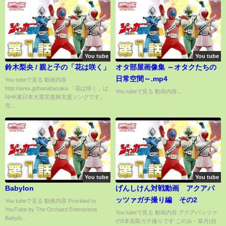
You tube
You tube
鈴木梨央 / 親と子の「花は咲く」
オタ部屋画像集 ～オタクたちの
日常空間～.mp4
You tubeで見る 動画内容
http://avex.jp/hanahasaku 「花は咲く」は
You tubeで見る 動画内容...
NHK東日本大震災復興支援ソングです。
売...
You tube
You tube
Babylon
げんしけん対戦動画 アクアパ
ッツァガチ撮り編 その2
You tubeで見る 動画内容 Provided to
YouTube by The Orchard Enterprises
You tubeで見る 動画内容 アクアパッツァ
Babylo...
の5本先取ガチ撮りです このみ・皐月(自