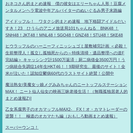
おネコさん的まとめ速報 僕の彼女はエリーちゃん人形！豆腐メ
ンタルメンヘラ電波中年アルバイターのぬいぐるみ男子末路編
アイドッフル！ ワタクシ的まとめ速報 地下格闘アイドルだい
すき！23 ひうらのアニメ放送局101ちゃんねる BNK48 ！
SNH48！JKT48！MNL48！SGO48！GNZ48！STU48！SKE48
ヒウラッフルのハーニーフィニッシュゴミ屋敷補完計画 ＜必殺！
生前整理人！孤立し孤独死からの～特殊清掃・遺品整理への道F
完結編＞ キャッシング計1500万返済：厨二病借金3500万円！う
つ病統合失調症14年生HKT46！！9期研究生、最後のサイト！全
米が泣いた！認知症鬱病60代のラストサイト絶賛！公開中
魔法熟女/美魔女ッ娘メグみみちゃんのニートッフルステーション
MAX！ ニート仙人仙女の映画三昧老後生活！（無職孤独居老人的
まとめ速報Z)]
乙女系腐男子のオカマッフルMAX2- FX！オ・カマトレーダーの
逆襲！！ 極道のオカマたち編（おもしろ動画まとめ速報）
スーパーウンコ！