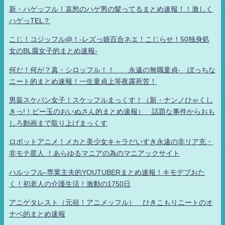
新・ハゲッフル！哀愁のハゲ男の髪ってるまとめ速報！！激しく
ハゲっTEL？
こじ！コジッフル@！-レズっ娘百合ネエ！こじらせ！50独身処
女のBL腐女子的まとめ速報-
何だ！何が？真・シロッフル！！ 永遠の無職童貞- ぼっちな
ニート的まとめ速報！一生童貞上等夜露死苦！
男装スケバン女子！スケッフルまっくす！（新・ナンノひゃくし
きっ!！ビー玉のおいぬさん的まとめ速報） 話題な事件からおも
しろ動画まで取り上げまっくす
ロボットアニメ！メカと美少女キャラだいすき永遠の非リア充・
非モテ星人 ！あらゆるマニアの為のマニアックサイト
ハルッフル-専業主夫的YOUTUBERまとめ速報！キモデブおた
く！初老人の介護生活！激動の1750日
アニゲタレスト（元祖！アニメッフル） ひきこもりニートのオ
ナベ的まとめ速報