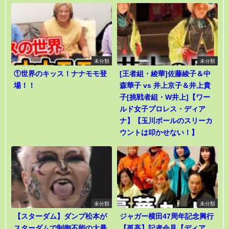
未分類
未分類
①世界のキッス！ナナモモ登
[王者組・綾華]佐藤綾子＆中
場！！
森華子 vs 井上京子＆井上貴
子[挑戦者組・W井上]【ワー
ルド女子プロレス・ディア
ナ】【玉川ボールのスリーカ
ウントは叩かせない！】
未分類
未分類
【スターダム】ダンプ松本が
ジャガー横田47周年記念興行
スターダムで制御不能の大暴
【孤高】記者会見【ディア