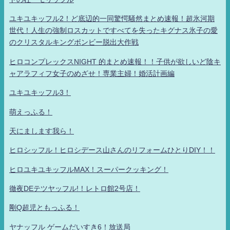
ユキユキッフル2！ど底辺的一同驚愕騒然まとめ速報！超氷河期
世代！人生の強制ロスカットですべてを失ったキグナス氷子の愛
のクリスタルキングボンビー脱出大作戦
ヒロコンプレックスNIGHT 的まとめ速報！！子供が欲しいど陰キ
ャアラフィフ女子のめざせ！専業主婦！婚活計画編
ユキユキッフル3！
萌えっふる！
天にまします我ら！
ヒロシッフル！ヒロシデース山さんのリフォームひとりDIY！！
ヒロユキユキッフルMAX！スーパークッキング！
徹夜DEテツヤッフル!！レトロ館2号店！
剛Q超児ともっふる！
ヤナッフル ゲームだいすき6！放送局