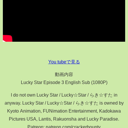
You tubeで見る
動画内容
Lucky Star Episode 3 English Sub (1080P)
I do not own Lucky Star / Lucky☆Star / らき☆すた in
anyway. Lucky Star / Lucky☆Star / らき☆すた is owned by
Kyoto Animation, FUNimation Entertainment, Kadokawa
Pictures USA, Lantis, Rakuonsha and Lucky Paradise.
Patreon: patreon.com/crackerbounty