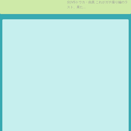
分)VSトウカ・由真 これがガチ撮り編のラ
スト、果た...