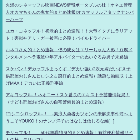
火浦のシネマッフル映画NEWS情報ポータブルの杜！オネエ管理
人オカマちゃんの鬼女的まとめ速報!オカマッフルアタックナンバ
ーハーフ
ユカ・ヨネッフル！初老的まとめ速報！！大帝イタチにラリアッ
ト！害獣神アリ・ガー被害に必殺！パイルドライバー
おネコさん的まとめ速報 僕の彼女はエリーちゃん人形！豆腐メ
ンタルメンヘラ電波中年アルバイターのぬいぐるみ男子末路編
スケバン！デカッフルまっくす（デカい強い2次元嫁だいすき子
供部屋おじさんヒロシ之古惑仔的まとめ速報）話題な動画取り上
げMAX！デカいは正義刑事編
アキヨッフル-！ネオニートスケ番長のエキストラ芸能情報局！
（子ども部屋おばさんの自宅警備員的まとめ速報）
[ヨシヨシロッフル-！！-素浪人勇者カツオンの未解決事件簿へよ
うこそYOUKO！のナンノ洋子のはなしは信じるな編）]
モリッフル！ 50代無職独身的まとめ速報！有益便利情報サイ
トの杜 モリッフル