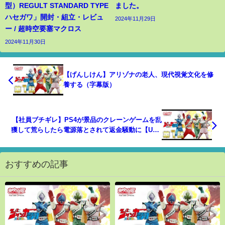
型）REGULT STANDARD TYPE
ました。
ハセガワ」開封・組立・レビュ
2024年11月29日
ー / 超時空要塞マクロス
2024年11月30日
【げんしけん】アリゾナの老人、現代視覚文化を修
養する（字幕版）
【社員ブチギレ】PS4が景品のクレーンゲームを乱
獲して荒らしたら電源落とされて返金騒動に【UFO
キャッチャー】
おすすめの記事