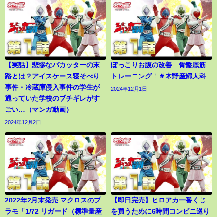
【実話】悲惨なバカッターの末
ぽっこりお腹の改善 骨盤底筋
路とは？アイスケース寝そべり
トレーニング！＃木野産婦人科
事件・冷蔵庫侵入事件の学生が
2024年12月1日
通っていた学校のブチギレがす
ごい…（マンガ動画）
2024年12月2日
2022年2月末発売 マクロスのプ
【即日完売】ヒロアカ一番くじ
ラモ「1/72 リガード（標準量産
を買うために6時間コンビニ巡り