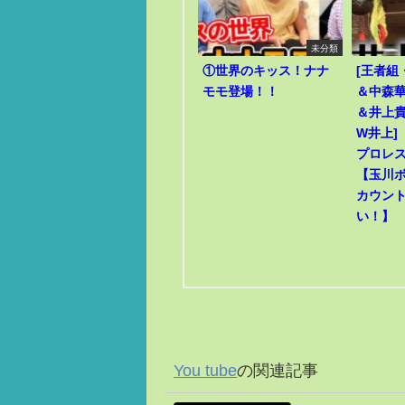
未分類
①世界のキッス！ナナ
[王者組
モモ登場！！
＆中森華
＆井上貴
W井上]
プロレ
【玉川
カウン
い！】
You tube
の関連記事