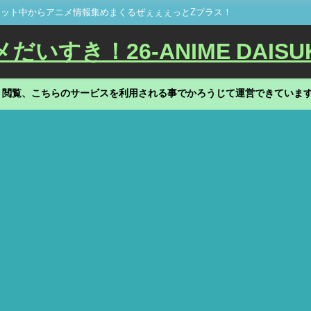
ット中からアニメ情報集めまくるぜぇぇぇっとZプラス！
いすき！26-ANIME DAISU
、閲覧、こちらのサービスを利用される事でかろうじて運営できていま