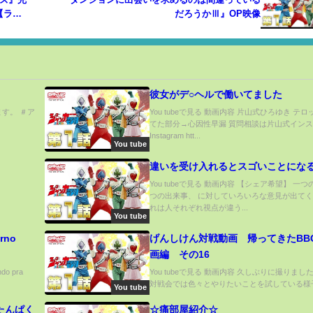
【ラノ
だろうかⅢ』OP映像
彼女がデ○ヘルで働いてました
ます。 ＃ア
You tubeで見る 動画内容 片山式ひろゆき テ
てた部分→心因性早漏 質問相談は片山式イン
Instagram htt...
You tube
違いを受け入れるとスゴいことになる
You tubeで見る 動画内容 【シェア希望】 一つ
つの出来事、 に対していろいろな意見が出てく
れは人それぞれ視点が違う...
You tube
erno
げんしけん対戦動画 帰ってきたBB
画編 その16
do pra
You tubeで見る 動画内容 久しぶりに撮りまし
対戦会では色々とやりたいことを試している様子.
You tube
たんぱく
☆痛部屋紹介☆