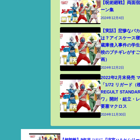
【呪術廻戦】両面宿
ーン集
2024年12月4日
【実話】悲惨なバ
は？アイスケース
蔵庫侵入事件の学
校のブチギレがす
画）
2024年12月2日
2022年2月末発売
「1/72 リガード
REGULT STANDA
ワ」開封・組立・レビ
要塞マクロス
2024年11月30日
【超朗報】9年半ぶりに『涼宮ハルヒシリー