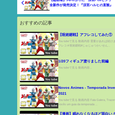
全新作が発売決定！『涼宮ハルヒの直観』
ベ】
おすすめの記事
【呪術廻戦】アフレコしてみた①
You tubeで見る 動画内容 需要があれば続け
フレコ＃呪術廻戦#じゅじゅつかいせん...
You tube
1/20フィギュア塗りました前編
You tubeで見る 動画内容...
You tube
Novos Animes - Temporada Inv
2021
You tubeで見る 動画内容 Fala Galera, Trazen
vocês um guia da temporada ...
You tube
【漫画】眠れなくなるほど面白い 