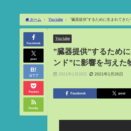
ホーム
You tube
”臓器提供”するために生まれてき
You tube
Facebook
”臓器提供”するため
post
ンド”に影響を与えた
2021年1月26日
2021年1月26日
はてブ
Pocket
Facebook
post
Feedly