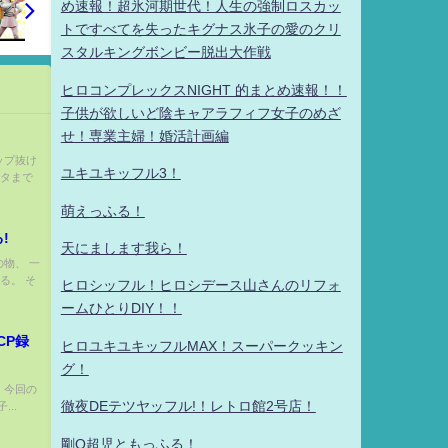
め速報！超氷河期世代！人生の強制ロスカッ
トですべてを失ったキグナス氷子の愛のクリ
スタルキングボンビー脱出大作戦
ヒロコンプレックスNIGHT 的まとめ速報！！
子供が欲しいど陰キャアラフィフ女子のめざ
せ！専業主婦！婚活計画編
ロップ抜け
ユキユキッフル3！
スタまで
萌えっふる！
!
天にまします我ら！
の物、 一
る。 そ
ヒロシッフル！ヒロシデース山さんのリフォ
ームひとりDIY！！
CP録
ヒロユキユキッフルMAX！スーパークッキン
グ！
た 今回の
徹夜DEテツヤッフル!！レトロ館2号店！
..
剛Q超児ともっふる！