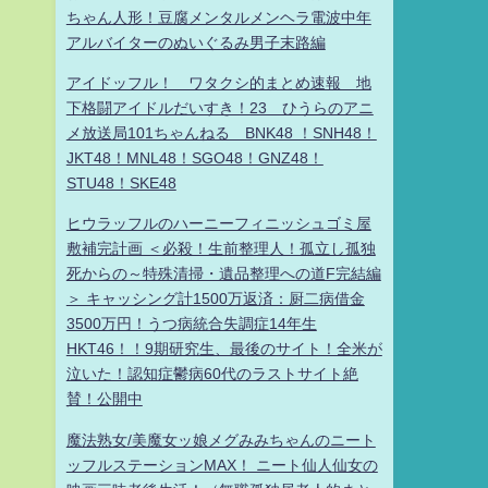
ちゃん人形！豆腐メンタルメンヘラ電波中年
アルバイターのぬいぐるみ男子末路編
アイドッフル！ ワタクシ的まとめ速報 地
下格闘アイドルだいすき！23 ひうらのアニ
メ放送局101ちゃんねる BNK48 ！SNH48！
JKT48！MNL48！SGO48！GNZ48！
STU48！SKE48
ヒウラッフルのハーニーフィニッシュゴミ屋
敷補完計画 ＜必殺！生前整理人！孤立し孤独
死からの～特殊清掃・遺品整理への道F完結編
＞ キャッシング計1500万返済：厨二病借金
3500万円！うつ病統合失調症14年生
HKT46！！9期研究生、最後のサイト！全米が
泣いた！認知症鬱病60代のラストサイト絶
賛！公開中
魔法熟女/美魔女ッ娘メグみみちゃんのニート
ッフルステーションMAX！ ニート仙人仙女の