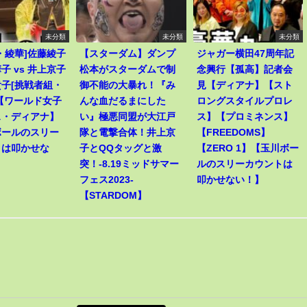
未分類
未分類
未分類
・綾華]佐藤綾子
【スターダム】ダンプ
ジャガー横田47周年記
子 vs 井上京子
松本がスターダムで制
念興行【孤高】記者会
子[挑戦者組・
御不能の大暴れ！『み
見【ディアナ】【スト
【ワールド女子
んな血だるまにした
ロングスタイルプロレ
ス・ディアナ】
い』極悪同盟が大江戸
ス】【プロミネンス】
ボールのスリー
隊と電撃合体！井上京
【FREEDOMS】
トは叩かせな
子とQQタッグと激
【ZERO 1】【玉川ボー
突！-8.19ミッドサマー
ルのスリーカウントは
フェス2023-
叩かせない！】
【STARDOM】