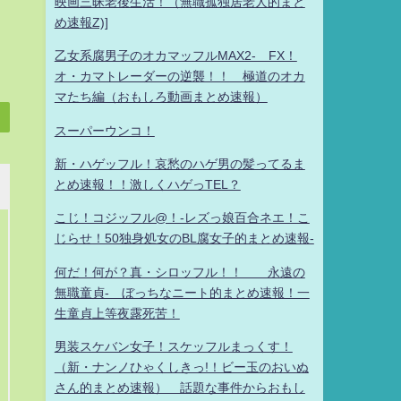
映画三昧老後生活！（無職孤独居老人的まと
め速報Z)]
乙女系腐男子のオカマッフルMAX2- FX！
オ・カマトレーダーの逆襲！！ 極道のオカ
マたち編（おもしろ動画まとめ速報）
スーパーウンコ！
新・ハゲッフル！哀愁のハゲ男の髪ってるま
とめ速報！！激しくハゲっTEL？
こじ！コジッフル@！-レズっ娘百合ネエ！こ
じらせ！50独身処女のBL腐女子的まとめ速報-
何だ！何が？真・シロッフル！！ 永遠の
無職童貞- ぼっちなニート的まとめ速報！一
生童貞上等夜露死苦！
男装スケバン女子！スケッフルまっくす！
（新・ナンノひゃくしきっ!！ビー玉のおいぬ
さん的まとめ速報） 話題な事件からおもし