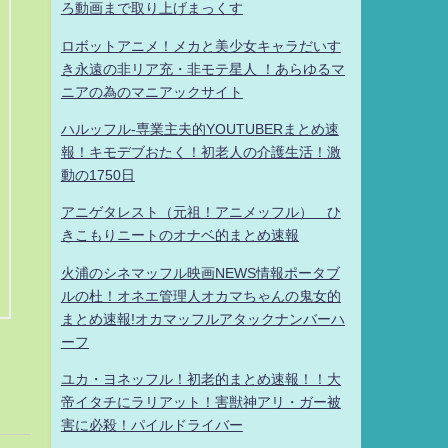
ろ動画まで取り上げまっくす
ロボットアニメ！メカと美少女キャラだいす
き永遠の非リア充・非モテ星人 ！あらゆるマ
ニアの為のマニアックサイト
ハルッフル-専業主夫的YOUTUBERまとめ速
報！キモデブおたく！初老人の介護生活！激
動の1750日
アニゲタレスト（元祖！アニメッフル） ひ
きこもりニートのオナベ的まとめ速報
火浦のシネマッフル映画NEWS情報ポータブ
ルの杜！オネエ管理人オカマちゃんの鬼女的
まとめ速報!オカマッフルアタックナンバーハ
ーフ
ユカ・ヨネッフル！初老的まとめ速報！！大
帝イタチにラリアット！害獣神アリ・ガー被
害に必殺！パイルドライバー