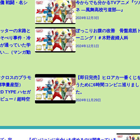
儺 戦闘・名シ
今からでも分かるTVアニメ『ツ
ネ ―風舞高校弓道部―』
2024年12月3日
カッターの末路と
ぽっこりお腹の改善 骨盤底筋
寝そべり事件・冷
ーニング！＃木野産婦人科
生が通っていた学
2024年12月1日
ごい…（マンガ動
 マクロスのプラモ
【即日完売】ヒロアカ一番くじ
（標準量産型）
うために6時間コンビニ巡りまし
RD TYPE ハセガ
た。
ュー / 超時空
2024年11月29日
ズ』完
『ダンジョンに出会いを求めるのは間違っている