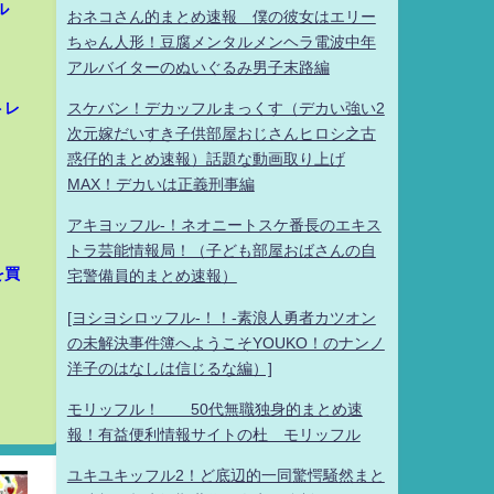
ル
おネコさん的まとめ速報 僕の彼女はエリー
ちゃん人形！豆腐メンタルメンヘラ電波中年
アルバイターのぬいぐるみ男子末路編
スケバン！デカッフルまっくす（デカい強い2
トレ
次元嫁だいすき子供部屋おじさんヒロシ之古
惑仔的まとめ速報）話題な動画取り上げ
MAX！デカいは正義刑事編
アキヨッフル-！ネオニートスケ番長のエキス
トラ芸能情報局！（子ども部屋おばさんの自
を買
宅警備員的まとめ速報）
[ヨシヨシロッフル-！！-素浪人勇者カツオン
の未解決事件簿へようこそYOUKO！のナンノ
洋子のはなしは信じるな編）]
モリッフル！ 50代無職独身的まとめ速
報！有益便利情報サイトの杜 モリッフル
ユキユキッフル2！ど底辺的一同驚愕騒然まと