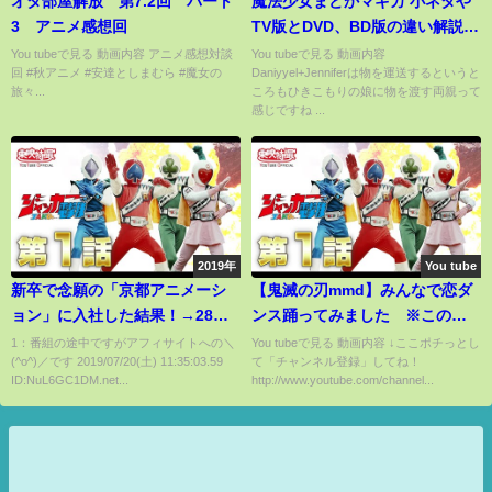
オタ部屋解放 第7.2回 パート
魔法少女まどかマギカ 小ネタや
3 アニメ感想回
TV版とDVD、BD版の違い解説(4
話)
You tubeで見る 動画内容 アニメ感想対談
You tubeで見る 動画内容
回 #秋アニメ #安達としまむら #魔女の
Daniyyel+Jenniferは物を運送するというと
旅々...
ころもひきこもりの娘に物を渡す両親って
感じですね ...
2019年
You tube
新卒で念願の「京都アニメーシ
【鬼滅の刃mmd】みんなで恋ダ
ョン」に入社した結果！→28歳
ンス踊ってみました ※この動
で年収250万円→放火され爆死
画には妄想が多分に含まれてお
1：番組の途中ですがアフィサイトへの＼
You tubeで見る 動画内容 ↓ここポチっとし
(^o^)／です 2019/07/20(土) 11:35:03.59
て「チャンネル登録」してね！
[117074539]
りますご注意ください。🔴チャ
ID:NuL6GC1DM.net...
http://www.youtube.com/channel...
ンネル登録してね！