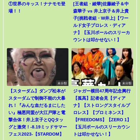
①世界のキッス！ナナモモ登
[王者組・綾華]佐藤綾子＆中
場！！
森華子 vs 井上京子＆井上貴
子[挑戦者組・W井上]【ワー
ルド女子プロレス・ディア
ナ】【玉川ボールのスリーカ
ウントは叩かせない！】
未分類
未分類
【スターダム】ダンプ松本が
ジャガー横田47周年記念興行
スターダムで制御不能の大暴
【孤高】記者会見【ディア
れ！『みんな血だるまにした
ナ】【ストロングスタイルプ
い』極悪同盟が大江戸隊と電
ロレス】【プロミネンス】
撃合体！井上京子とQQタッ
【FREEDOMS】【ZERO 1】
グと激突！-8.19ミッドサマー
【玉川ボールのスリーカウン
フェス2023-【STARDOM】
トは叩かせない！】