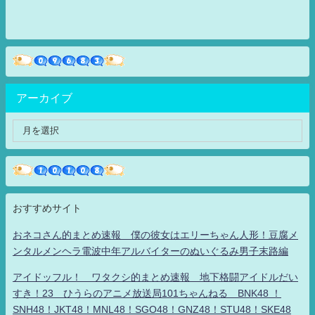
アーカイブ
おすすめサイト
おネコさん的まとめ速報 僕の彼女はエリーちゃん人形！豆腐メ
ンタルメンヘラ電波中年アルバイターのぬいぐるみ男子末路編
アイドッフル！ ワタクシ的まとめ速報 地下格闘アイドルだい
すき！23 ひうらのアニメ放送局101ちゃんねる BNK48 ！
SNH48！JKT48！MNL48！SGO48！GNZ48！STU48！SKE48