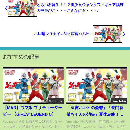
とらぶる発生！！？美少女ジャンクフィギュア福袋
の中身がこ・・・こんなにも・・・。
ハレ晴レユカイ～Ver.涼宮ハルヒ～
おすすめの記事
You tube
You tube
【MAD】ウマ娘 プリティーダー
「涼宮ハルヒの憂鬱」「長門有
ビー 【GIRLS' LEGEND U】
希ちゃんの消失」夏休み終了シ
ーンの比較
You tubeで見る 動画内容 1:17 画面ズレが
You tubeで見る 動画内容 涼宮ハルヒの憂
あります。ご指摘ありがとうございます。
鬱 第19話「エンドレスエイトⅧ」 長門有