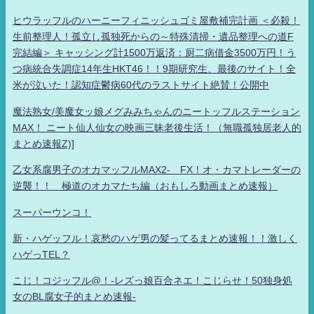
ヒウラッフルのハーニーフィニッシュゴミ屋敷補完計画 ＜必殺！
生前整理人！孤立し孤独死からの～特殊清掃・遺品整理への道F
完結編＞ キャッシング計1500万返済：厨二病借金3500万円！う
つ病統合失調症14年生HKT46！！9期研究生、最後のサイト！全
米が泣いた！認知症鬱病60代のラストサイト絶賛！公開中
魔法熟女/美魔女ッ娘メグみみちゃんのニートッフルステーション
MAX！ ニート仙人仙女の映画三昧老後生活！（無職孤独居老人的
まとめ速報Z)]
乙女系腐男子のオカマッフルMAX2- FX！オ・カマトレーダーの
逆襲！！ 極道のオカマたち編（おもしろ動画まとめ速報）
スーパーウンコ！
新・ハゲッフル！哀愁のハゲ男の髪ってるまとめ速報！！激しく
ハゲっTEL？
こじ！コジッフル@！-レズっ娘百合ネエ！こじらせ！50独身処
女のBL腐女子的まとめ速報-