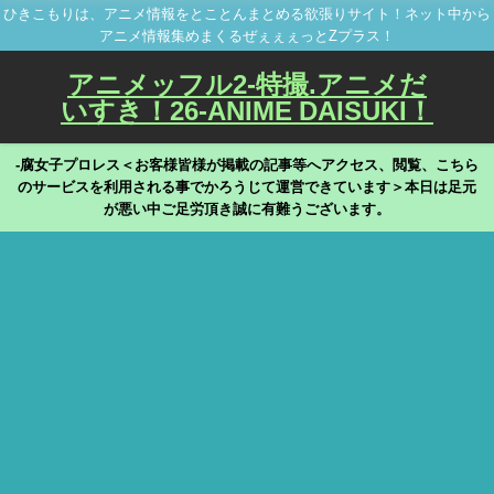
ひきこもりは、アニメ情報をとことんまとめる欲張りサイト！ネット中から
アニメ情報集めまくるぜぇぇぇっとZプラス！
アニメッフル2-特撮.アニメだ
いすき！26-ANIME DAISUKI！
-腐女子プロレス＜お客様皆様が掲載の記事等へアクセス、閲覧、こちら
のサービスを利用される事でかろうじて運営できています＞本日は足元
が悪い中ご足労頂き誠に有難うございます。