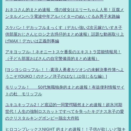
おネコさん的まとめ速報 僕の彼女はエリーちゃん人形！豆腐メ
ンタルメンヘラ電波中年アルバイターのぬいぐるみ男子末路編
スケバン！デカッフルまっくす（デカい強い2次元嫁だいすき子
供部屋おじさんヒロシ之古惑仔的まとめ速報）話題な動画取り上
げMAX！デカいは正義刑事編
アキヨッフル-！ネオニートスケ番長のエキストラ芸能情報局！
（子ども部屋おばさんの自宅警備員的まとめ速報）
[ヨシヨシロッフル-！！-素浪人勇者カツオンの未解決事件簿へよ
うこそYOUKO！のナンノ洋子のはなしは信じるな編）]
モリッフル！ 50代無職独身的まとめ速報！有益便利情報サイ
トの杜 モリッフル
ユキユキッフル2！ど底辺的一同驚愕騒然まとめ速報！超氷河期
世代！人生の強制ロスカットですべてを失ったキグナス氷子の愛
のクリスタルキングボンビー脱出大作戦
ヒロコンプレックスNIGHT 的まとめ速報！！子供が欲しいど陰キ