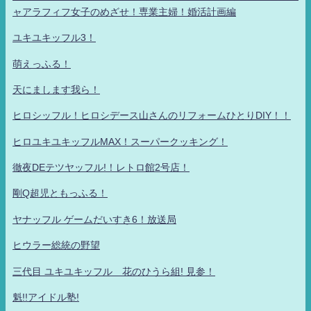
ャアラフィフ女子のめざせ！専業主婦！婚活計画編
ユキユキッフル3！
萌えっふる！
天にまします我ら！
ヒロシッフル！ヒロシデース山さんのリフォームひとりDIY！！
ヒロユキユキッフルMAX！スーパークッキング！
徹夜DEテツヤッフル!！レトロ館2号店！
剛Q超児ともっふる！
ヤナッフル ゲームだいすき6！放送局
ヒウラー総統の野望
三代目 ユキユキッフル 花のひうら組! 見参！
魁!!アイドル塾!