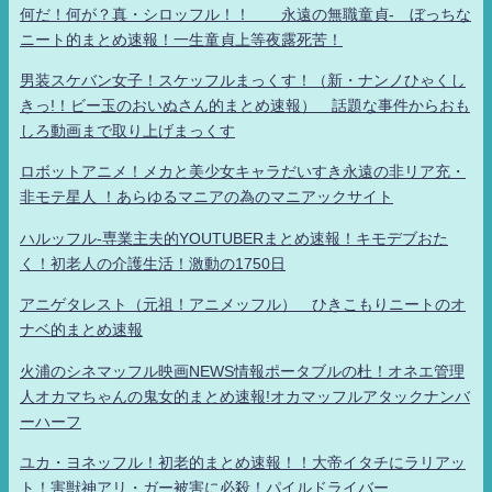
何だ！何が？真・シロッフル！！ 永遠の無職童貞- ぼっちな
ニート的まとめ速報！一生童貞上等夜露死苦！
男装スケバン女子！スケッフルまっくす！（新・ナンノひゃくし
きっ!！ビー玉のおいぬさん的まとめ速報） 話題な事件からおも
しろ動画まで取り上げまっくす
ロボットアニメ！メカと美少女キャラだいすき永遠の非リア充・
非モテ星人 ！あらゆるマニアの為のマニアックサイト
ハルッフル-専業主夫的YOUTUBERまとめ速報！キモデブおた
く！初老人の介護生活！激動の1750日
アニゲタレスト（元祖！アニメッフル） ひきこもりニートのオ
ナベ的まとめ速報
火浦のシネマッフル映画NEWS情報ポータブルの杜！オネエ管理
人オカマちゃんの鬼女的まとめ速報!オカマッフルアタックナンバ
ーハーフ
ユカ・ヨネッフル！初老的まとめ速報！！大帝イタチにラリアッ
ト！害獣神アリ・ガー被害に必殺！パイルドライバー