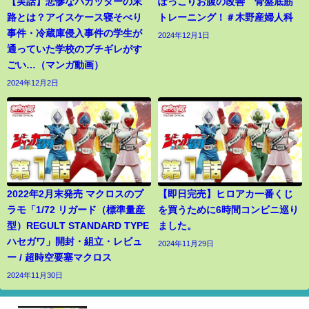
【実話】悲惨なバカッターの末
ぽっこりお腹の改善 骨盤底筋
路とは？アイスケース寝そべり
トレーニング！＃木野産婦人科
事件・冷蔵庫侵入事件の学生が
2024年12月1日
通っていた学校のブチギレがす
ごい…（マンガ動画）
2024年12月2日
2022年2月末発売 マクロスのプ
【即日完売】ヒロアカ一番くじ
ラモ「1/72 リガード（標準量産
を買うために6時間コンビニ巡り
型）REGULT STANDARD TYPE
ました。
ハセガワ」開封・組立・レビュ
2024年11月29日
ー / 超時空要塞マクロス
2024年11月30日