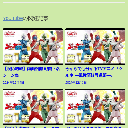
You tube
の関連記事
【呪術廻戦】両面宿儺 戦闘・名
今からでも分かるTVアニメ『ツ
シーン集
ルネ ―風舞高校弓道部―』
2024年12月4日
2024年12月3日