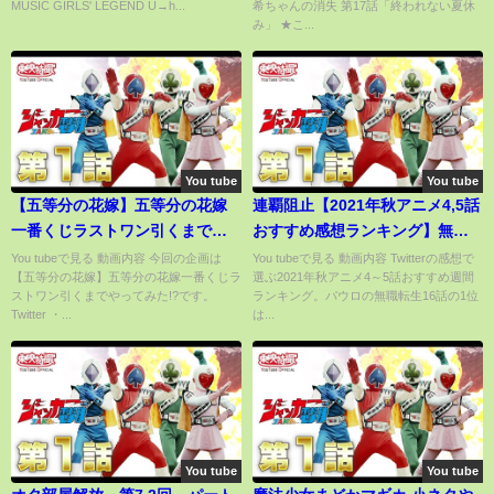
MUSIC GIRLS' LEGEND U→h...
希ちゃんの消失 第17話「終われない夏休
み」 ★こ...
You tube
You tube
【五等分の花嫁】五等分の花嫁
連覇阻止【2021年秋アニメ4,5話
一番くじラストワン引くまでや
おすすめ感想ランキング】無職
ってみた!?
転生を王様ランキングが止める
You tubeで見る 動画内容 今回の企画は
You tubeで見る 動画内容 Twitterの感想で
【五等分の花嫁】五等分の花嫁一番くじラ
選ぶ2021年秋アニメ4～5話おすすめ週間
ストワン引くまでやってみた!?です。
ランキング。パウロの無職転生16話の1位
Twitter ・...
は...
You tube
You tube