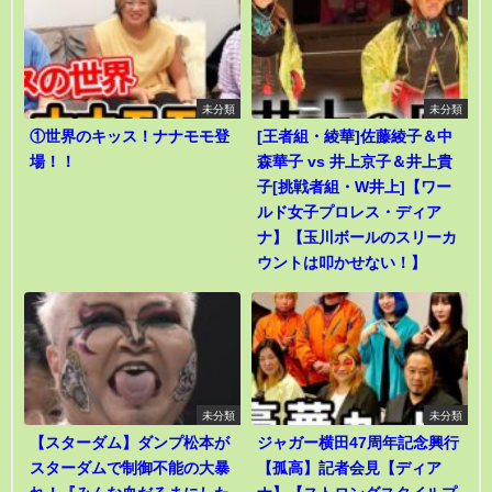
未分類
未分類
①世界のキッス！ナナモモ登
[王者組・綾華]佐藤綾子＆中
場！！
森華子 vs 井上京子＆井上貴
子[挑戦者組・W井上]【ワー
ルド女子プロレス・ディア
ナ】【玉川ボールのスリーカ
ウントは叩かせない！】
未分類
未分類
【スターダム】ダンプ松本が
ジャガー横田47周年記念興行
スターダムで制御不能の大暴
【孤高】記者会見【ディア