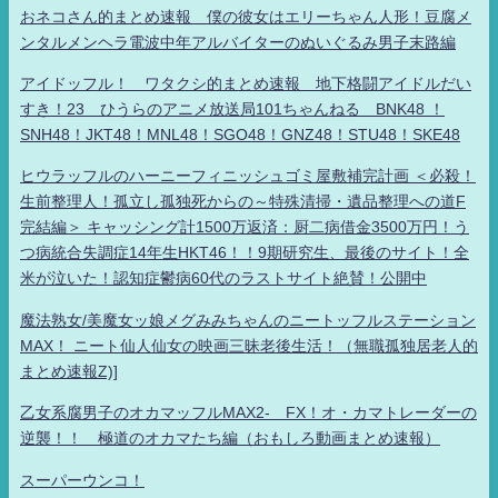
おネコさん的まとめ速報 僕の彼女はエリーちゃん人形！豆腐メ
ンタルメンヘラ電波中年アルバイターのぬいぐるみ男子末路編
アイドッフル！ ワタクシ的まとめ速報 地下格闘アイドルだい
すき！23 ひうらのアニメ放送局101ちゃんねる BNK48 ！
SNH48！JKT48！MNL48！SGO48！GNZ48！STU48！SKE48
ヒウラッフルのハーニーフィニッシュゴミ屋敷補完計画 ＜必殺！
生前整理人！孤立し孤独死からの～特殊清掃・遺品整理への道F
完結編＞ キャッシング計1500万返済：厨二病借金3500万円！う
つ病統合失調症14年生HKT46！！9期研究生、最後のサイト！全
米が泣いた！認知症鬱病60代のラストサイト絶賛！公開中
魔法熟女/美魔女ッ娘メグみみちゃんのニートッフルステーション
MAX！ ニート仙人仙女の映画三昧老後生活！（無職孤独居老人的
まとめ速報Z)]
乙女系腐男子のオカマッフルMAX2- FX！オ・カマトレーダーの
逆襲！！ 極道のオカマたち編（おもしろ動画まとめ速報）
スーパーウンコ！