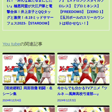
れ！『みんな血だるまにした
ナ】【ストロングスタイルプ
い』極悪同盟が大江戸隊と電
ロレス】【プロミネンス】
撃合体！井上京子とQQタッ
【FREEDOMS】【ZERO 1】
グと激突！-8.19ミッドサマー
【玉川ボールのスリーカウン
フェス2023-【STARDOM】
トは叩かせない！】
You tube
の関連記事
【呪術廻戦】両面宿儺 戦闘・名
今からでも分かるTVアニメ『ツ
シーン集
ルネ ―風舞高校弓道部―』
2024年12月4日
2024年12月3日