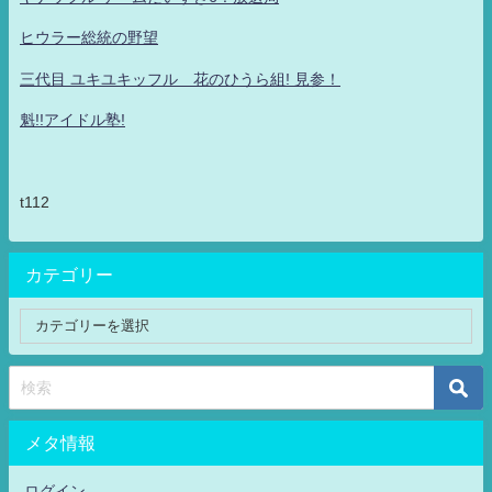
ヒウラー総統の野望
三代目 ユキユキッフル 花のひうら組! 見参！
魁!!アイドル塾!
t112
カテゴリー
メタ情報
ログイン