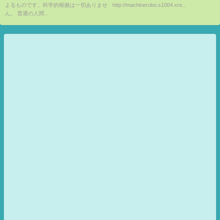
よるものです。科学的根拠は一切ありませ
http://machinerobo.s1004.xre...
ん。 普通の人間...