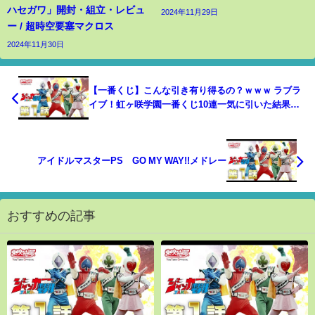
ハセガワ」開封・組立・レビュ
2024年11月29日
ー / 超時空要塞マクロス
2024年11月30日
【一番くじ】こんな引き有り得るの？ｗｗｗ ラブラ
イブ！虹ヶ咲学園一番くじ10連一気に引いた結果が
やばたにえん【スクールアイドルフェスティバ
ル/LoveLive】
アイドルマスターPS GO MY WAY!!メドレー
おすすめの記事