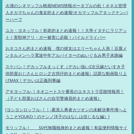
火浦のシネマッフル映画NEWS情報ポータブルの杜！オネエ管理
人オカマちゃんの鬼女的まとめ速報!オカマッフルアタックナンバ
ーハーフ
ユカ・ヨネッフル！初老的まとめ速報！！大帝イタチにラリアッ
ト！害獣神アリ・ガー被害に必殺！パイルドライバー
おネコさん的まとめ速報 僕の彼女はエリーちゃん人形！豆腐メ
ンタルメンヘラ電波中年アルバイターのぬいぐるみ男子末路編
スケバン！デカッフルまっくす（デカい強い2次元嫁だいすき子
供部屋おじさんヒロシ之古惑仔的まとめ速報）話題な動画取り上
げMAX！デカいは正義刑事編
アキヨッフル-！ネオニートスケ番長のエキストラ芸能情報局！
（子ども部屋おばさんの自宅警備員的まとめ速報）
[ヨシヨシロッフル-！！-素浪人勇者カツオンの未解決事件簿へよ
うこそYOUKO！のナンノ洋子のはなしは信じるな編）]
モリッフル！ 50代無職独身的まとめ速報！有益便利情報サイ