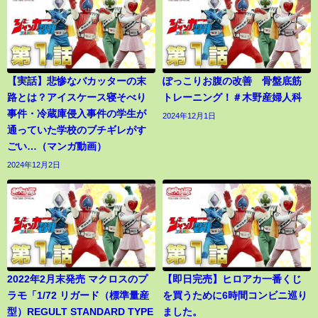
【実話】悲惨なバカッターの末
ぽっこりお腹の改善 骨盤底筋
路とは？アイスケース寝そべり
トレーニング！＃木野産婦人科
事件・冷蔵庫侵入事件の学生が
2024年12月1日
通っていた学校のブチギレがす
ごい…（マンガ動画）
2024年12月2日
2022年2月末発売 マクロスのプ
【即日完売】ヒロアカ一番くじ
ラモ「1/72 リガード（標準量産
を買うために6時間コンビニ巡り
型）REGULT STANDARD TYPE
ました。