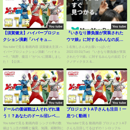
You tube
You tube
【須賀健太】ハイパープロジェ
『いきなり勝負服が実装された
クション演劇「ハイキュ
ウマ娘』に対するみんなの反応
ー!!」”烏野、復活！”開幕！
【イクノディクタス & サトノダ
You tubeで見る 動画内容 須賀健太主演 ハ
1:名無しさん＠お腹いっぱいだ
イパープロジェクション演劇「ハイキュ
2022.03.01(Tue) 『いきなり勝負服が実装
イヤモンド & ダイタクヘリオス
ー!!」”烏野、復活！”がついに開幕しまし
されたウマ娘』に対するみんなの反応【イ
& メジロパーマー】【ウマ娘プ
た！ 【公演...
クノディクタス &...
リティーダービー】
You tube
You tube
ドールの価値観は人それぞれ違
プロジェクトA子さんも注目！一
う！？あなたのドール沼レベル
息つく動画！
をチェックしよう！
You tubeで見る 動画内容 シンクロ率の数
You tubeで見る 動画内容 プロジェクトA子
値はうぷ主の独断と偏見、知識、経験則に
さんも注目してるはずの！シロッフル