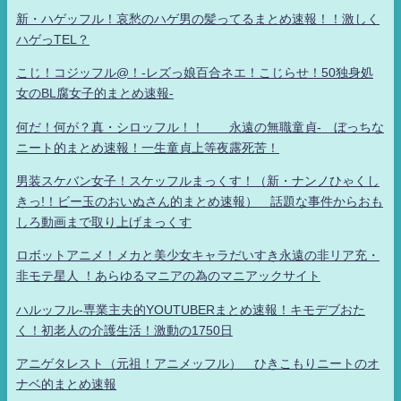
新・ハゲッフル！哀愁のハゲ男の髪ってるまとめ速報！！激しく
ハゲっTEL？
こじ！コジッフル@！-レズっ娘百合ネエ！こじらせ！50独身処
女のBL腐女子的まとめ速報-
何だ！何が？真・シロッフル！！ 永遠の無職童貞- ぼっちな
ニート的まとめ速報！一生童貞上等夜露死苦！
男装スケバン女子！スケッフルまっくす！（新・ナンノひゃくし
きっ!！ビー玉のおいぬさん的まとめ速報） 話題な事件からおも
しろ動画まで取り上げまっくす
ロボットアニメ！メカと美少女キャラだいすき永遠の非リア充・
非モテ星人 ！あらゆるマニアの為のマニアックサイト
ハルッフル-専業主夫的YOUTUBERまとめ速報！キモデブおた
く！初老人の介護生活！激動の1750日
アニゲタレスト（元祖！アニメッフル） ひきこもりニートのオ
ナベ的まとめ速報