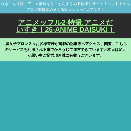
ひきこもりは、アニメ情報をとことんまとめる欲張りサイト！ネット中から
アニメ情報集めまくるぜぇぇぇっとZプラス！
アニメッフル2-特撮.アニメだ
いすき！26-ANIME DAISUKI！
-腐女子プロレス＜お客様皆様が掲載の記事等へアクセス、閲覧、こちら
のサービスを利用される事でかろうじて運営できています＞本日は足元
が悪い中ご足労頂き誠に有難うございます。