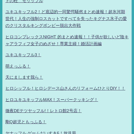
トの杜 モリッフル
ユキユキッフル2！ど底辺的一同驚愕騒然まとめ速報！超氷河期
世代！人生の強制ロスカットですべてを失ったキグナス氷子の愛
のクリスタルキングボンビー脱出大作戦
ヒロコンプレックスNIGHT 的まとめ速報！！子供が欲しいど陰キ
ャアラフィフ女子のめざせ！専業主婦！婚活計画編
ユキユキッフル3！
萌えっふる！
天にまします我ら！
ヒロシッフル！ヒロシデース山さんのリフォームひとりDIY！！
ヒロユキユキッフルMAX！スーパークッキング！
徹夜DEテツヤッフル!！レトロ館2号店！
剛Q超児ともっふる！
ヤナッフル ゲームだいすき6！放送局