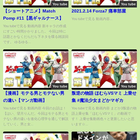
You tube
You tube
【ショートアニメ】Match
2021.2.14 Forza7 痛車部屋
Pomp #11【黒ギャルナース】
You tubeで見る 動画内容...
You tubeで見る 動画内容 新キャラの作成
にすごい時間かかりました。 今回は特に
話題とかなくだらだら下ネタを喋る雑談回
です。 ゆるゆる...
You tube
You tube
【漫画】モテる男とモテない男
叛逆の物語 ほむらVSマミ 上乗せ
の違い【マンガ動画】
集 #魔法少女まどかマギカ
You tubeで見る 動画内容 今回のお話は！
You tubeで見る 動画内容 まどか3叛逆の物
【はい、望月りんだ。今回はモテる男とモ
語上乗せ集「ほむらVSマミ」の動画で
テない男の違いを進化心理学を通して解説
す！ 上乗せ集動画色々と更新したいと思
していく。男と女...
います☆...