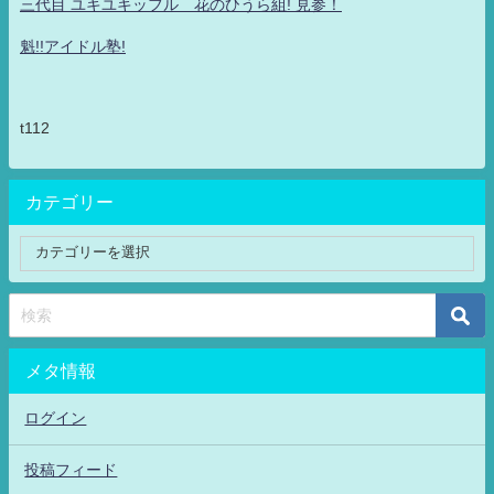
三代目 ユキユキッフル 花のひうら組! 見参！
魁!!アイドル塾!
t112
カテゴリー
メタ情報
ログイン
投稿フィード