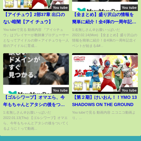
You tube
You tube
【アイチュウ】2部37章 出口の
【全まとめ】盛り沢山の情報を
ない暗闇【アイ チュウ】
簡単に紹介！全4弾の一周年記念
イベントが始まる⁉無料ガチャ,新
You tubeで見る 動画内容 『アイ☆チュ
1:名無しさん＠お腹いっぱいだ
ウ』はプレイヤーが教師兼プロデューサー
2022.02.14(Mon) 【全まとめ】盛り沢山の
機能,ジュエル配布,新ウマ娘はパ
となってアイドルの卵＝アイチュウを一人
情報を簡単に紹介！全4弾の一周年記念イ
カライブ出走？,ナリタトップロ
前のアイドルに育成...
ベントが始まる&#...
ード,バレンタイン/アニバーサリ
ー【うまむすめ】
You tube
You tube
【ゴルシワープ】オマエら、今
【第２期】けいおん！！YMO 13
年もちゃんとアタシの後をつい
SHADOWS ON THE GROUND
てくるように！
1:名無しさん＠お腹いっぱいだ
You tubeで見る 動画内容 ニコニコ動画よ
2022.01.13(Thu) 【ゴルシワープ】オマエ
り。...
ら、今年もちゃんとアタシの後をついてく
るように！って動画...