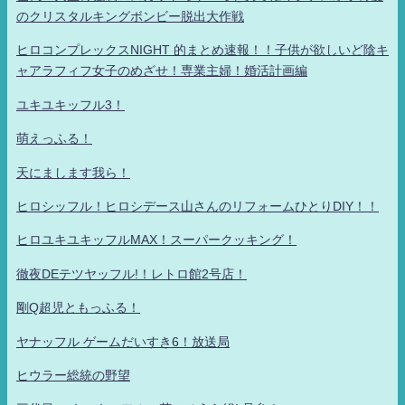
のクリスタルキングボンビー脱出大作戦
ヒロコンプレックスNIGHT 的まとめ速報！！子供が欲しいど陰キ
ャアラフィフ女子のめざせ！専業主婦！婚活計画編
ユキユキッフル3！
萌えっふる！
天にまします我ら！
ヒロシッフル！ヒロシデース山さんのリフォームひとりDIY！！
ヒロユキユキッフルMAX！スーパークッキング！
徹夜DEテツヤッフル!！レトロ館2号店！
剛Q超児ともっふる！
ヤナッフル ゲームだいすき6！放送局
ヒウラー総統の野望