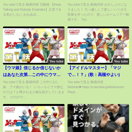
なの / Kamito / オレオとアポ
ー【賃貸DIY】
You tubeで見る 動画内容 元動画 【Keep
You tubeで見る 動画内容 お久しぶりにな
Talking and Nobody Explodes】正直でき
りました！ 引っ越しして新しいハリポタ
ロ】
る気がしない おれあぽ...
部屋を作ったので、新しいルームツアー動
画です。 Twi...
You tube
You tube
【ウマ娘】信じるか信じないか
【アイドルマスター】「マジ
はあなた次第…この中にウマ娘
で…！？」(歌：高槻やよい)
がいます【都市伝説】
You tubeで見る 動画内容 この中に2人、
You tubeで見る 動画内容
妹…ウマ娘がいる！（バレバレ) ウマ娘な
Website▶https://columbia.jp/idolmaster/
のでは？と噂される人物を紹介していきま
Playli...
す。 ひののウ...