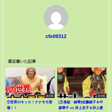
cfe09312
最近書いた記事
未分類
未分類
①世界のキッス！ナナモモ登
[王者組・綾華]佐藤綾子＆中
場！！
森華子 vs 井上京子＆井上貴