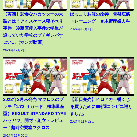
【実話】悲惨なバカッターの末
ぽっこりお腹の改善 骨盤底筋
路とは？アイスケース寝そべり
トレーニング！＃木野産婦人科
事件・冷蔵庫侵入事件の学生が
2024年12月1日
通っていた学校のブチギレがす
ごい…（マンガ動画）
2024年12月2日
2022年2月末発売 マクロスのプ
【即日完売】ヒロアカ一番くじ
ラモ「1/72 リガード（標準量産
を買うために6時間コンビニ巡り
型）REGULT STANDARD TYPE
ました。
ハセガワ」開封・組立・レビュ
2024年11月29日
ー / 超時空要塞マクロス
2024年11月30日