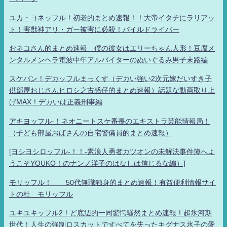
ユカ・ヨネッフル！初老的まとめ速報！！大帝イタチにラリアッ
ト！害獣神アリ・ガー被害に必殺！パイルドライバー
おネコさん的まとめ速報 僕の彼女はエリーちゃん人形！豆腐メ
ンタルメンヘラ電波中年アルバイターのぬいぐるみ男子末路編
スケバン！デカッフルまっくす（デカい強い2次元嫁だいすき子
供部屋おじさんヒロシ之古惑仔的まとめ速報）話題な動画取り上
げMAX！デカいは正義刑事編
アキヨッフル-！ネオニートスケ番長のエキストラ芸能情報局！
（子ども部屋おばさんの自宅警備員的まとめ速報）
[ヨシヨシロッフル-！！-素浪人勇者カツオンの未解決事件簿へよ
うこそYOUKO！のナンノ洋子のはなしは信じるな編）]
モリッフル！ 50代無職独身的まとめ速報！有益便利情報サイ
トの杜 モリッフル
ユキユキッフル2！ど底辺的一同驚愕騒然まとめ速報！超氷河期
世代！人生の強制ロスカットですべてを失ったキグナス氷子の愛