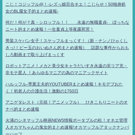
こじ！コジッフル@！-レズっ娘百合ネエ！こじらせ！50独身処
女のBL腐女子的まとめ速報-
何だ！何が？真・シロッフル！！ 永遠の無職童貞- ぼっちな
ニート的まとめ速報！一生童貞上等夜露死苦！
男装スケバン女子！スケッフルまっくす！（新・ナンノひゃくし
きっ!！ビー玉のおいぬさん的まとめ速報） 話題な事件からおも
しろ動画まで取り上げまっくす
ロボットアニメ！メカと美少女キャラだいすき永遠の非リア充・
非モテ星人 ！あらゆるマニアの為のマニアックサイト
ハルッフル-専業主夫的YOUTUBERまとめ速報！キモデブおた
く！初老人の介護生活！激動の1750日
アニゲタレスト（元祖！アニメッフル） ひきこもりニートのオ
ナベ的まとめ速報
火浦のシネマッフル映画NEWS情報ポータブルの杜！オネエ管理
人オカマちゃんの鬼女的まとめ速報!オカマッフルアタックナンバ
ーハーフ