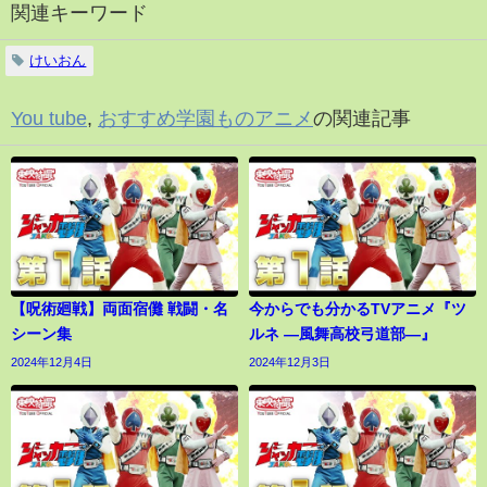
関連キーワード
けいおん
You tube
,
おすすめ学園ものアニメ
の関連記事
【呪術廻戦】両面宿儺 戦闘・名
今からでも分かるTVアニメ『ツ
シーン集
ルネ ―風舞高校弓道部―』
2024年12月4日
2024年12月3日