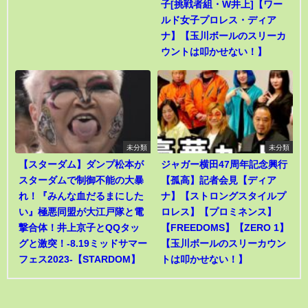
子[挑戦者組・W井上]【ワー
ルド女子プロレス・ディア
ナ】【玉川ボールのスリーカ
ウントは叩かせない！】
未分類
未分類
【スターダム】ダンプ松本が
ジャガー横田47周年記念興行
スターダムで制御不能の大暴
【孤高】記者会見【ディア
れ！『みんな血だるまにした
ナ】【ストロングスタイルプ
い』極悪同盟が大江戸隊と電
ロレス】【プロミネンス】
撃合体！井上京子とQQタッ
【FREEDOMS】【ZERO 1】
グと激突！-8.19ミッドサマー
【玉川ボールのスリーカウン
フェス2023-【STARDOM】
トは叩かせない！】