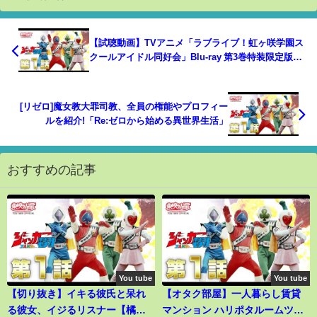
【試聴動画】TVアニメ「ラブライブ！虹ヶ咲学園ス
クールアイドル同好会」Blu-ray 第3巻特装限定版特
典CD3 QU4RTZ「Make-up session ABC」
[リゼロ]魔女教大罪司教、全員の権能やプロフィー
ルを紹介!「Re:ゼロから始める異世界生活」
おすすめの記事
You tube
You tube
【切り抜き】イキる彼氏と呆れ
【オタク部屋】一人暮らし賃貸
る彼女、イジるリスナー【橘ひ
マンション ハリポタルームツア