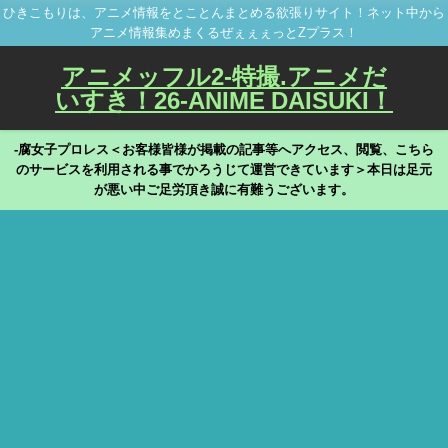
ひきこもりは、アニメ情報をとことんまとめる欲張りサイト！ネット中から
アニメ情報集めまくるぜぇぇぇっとZプラス！
アニメッフル2-特撮.アニメだ
いすき！26-ANIME DAISUKI！
-腐女子プロレス＜お客様皆様が掲載の記事等へアクセス、閲覧、こちら
のサービスを利用される事でかろうじて運営できています＞本日は足元
が悪い中ご足労頂き誠に有難うございます。