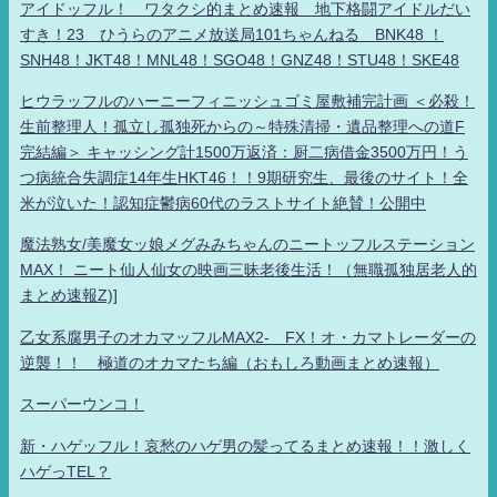
アイドッフル！ ワタクシ的まとめ速報 地下格闘アイドルだい
すき！23 ひうらのアニメ放送局101ちゃんねる BNK48 ！
SNH48！JKT48！MNL48！SGO48！GNZ48！STU48！SKE48
ヒウラッフルのハーニーフィニッシュゴミ屋敷補完計画 ＜必殺！
生前整理人！孤立し孤独死からの～特殊清掃・遺品整理への道F
完結編＞ キャッシング計1500万返済：厨二病借金3500万円！う
つ病統合失調症14年生HKT46！！9期研究生、最後のサイト！全
米が泣いた！認知症鬱病60代のラストサイト絶賛！公開中
魔法熟女/美魔女ッ娘メグみみちゃんのニートッフルステーション
MAX！ ニート仙人仙女の映画三昧老後生活！（無職孤独居老人的
まとめ速報Z)]
乙女系腐男子のオカマッフルMAX2- FX！オ・カマトレーダーの
逆襲！！ 極道のオカマたち編（おもしろ動画まとめ速報）
スーパーウンコ！
新・ハゲッフル！哀愁のハゲ男の髪ってるまとめ速報！！激しく
ハゲっTEL？