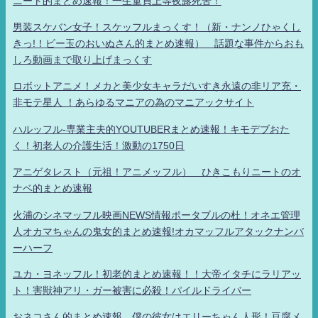
ニート的まとめ速報！一生童貞上等夜露死苦！
男装スケバン女子！スケッフルまっくす！（新・ナンノひゃくし
きっ!！ビー玉のおいぬさん的まとめ速報） 話題な事件からおも
しろ動画まで取り上げまっくす
ロボットアニメ！メカと美少女キャラだいすき永遠の非リア充・
非モテ星人 ！あらゆるマニアの為のマニアックサイト
ハルッフル-専業主夫的YOUTUBERまとめ速報！キモデブおた
く！初老人の介護生活！激動の1750日
アニゲタレスト（元祖！アニメッフル） ひきこもりニートのオ
ナベ的まとめ速報
火浦のシネマッフル映画NEWS情報ポータブルの杜！オネエ管理
人オカマちゃんの鬼女的まとめ速報!オカマッフルアタックナンバ
ーハーフ
ユカ・ヨネッフル！初老的まとめ速報！！大帝イタチにラリアッ
ト！害獣神アリ・ガー被害に必殺！パイルドライバー
おネコさん的まとめ速報 僕の彼女はエリーちゃん人形！豆腐メ