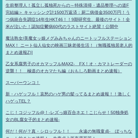
生前整理人！孤立し孤独死からの～特殊清掃・遺品整理への道F
完結編＞ キャッシング計1500万返済：厨二病借金3500万円！う
つ病統合失調症14年生HKT46！！9期研究生、最後のサイト！全
米が泣いた！認知症鬱病60代のラストサイト絶賛！公開中
魔法熟女/美魔女ッ娘メグみみちゃんのニートッフルステーション
MAX！ ニート仙人仙女の映画三昧老後生活！（無職孤独居老人的
まとめ速報Z)]
乙女系腐男子のオカマッフルMAX2- FX！オ・カマトレーダーの
逆襲！！ 極道のオカマたち編（おもしろ動画まとめ速報）
スーパーウンコ！
新・ハゲッフル！哀愁のハゲ男の髪ってるまとめ速報！！激しく
ハゲっTEL？
こじ！コジッフル@！-レズっ娘百合ネエ！こじらせ！50独身処
女のBL腐女子的まとめ速報-
何だ！何が？真・シロッフル！！ 永遠の無職童貞- ぼっちな