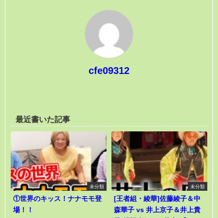
cfe09312
最近書いた記事
未分類
未分類
①世界のキッス！ナナモモ登
[王者組・綾華]佐藤綾子＆中
場！！
森華子 vs 井上京子＆井上貴