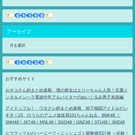
アーカイブ
おすすめサイト
おネコさん的まとめ速報 僕の彼女はエリーちゃん人形！豆腐メ
ンタルメンヘラ電波中年アルバイターのぬいぐるみ男子末路編
アイドッフル！ ワタクシ的まとめ速報 地下格闘アイドルだい
すき！23 ひうらのアニメ放送局101ちゃんねる BNK48 ！
SNH48！JKT48！MNL48！SGO48！GNZ48！STU48！SKE48
ヒウラッフルのハーニーフィニッシュゴミ屋敷補完計画 ＜必殺！