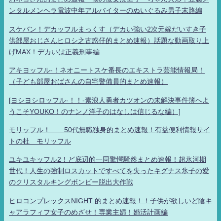
ンタルメンヘラ電波中年アルバイターのぬいぐるみ男子末路編
スケバン！デカッフルまっくす（デカい強い2次元嫁だいすき子
供部屋おじさんヒロシ之古惑仔的まとめ速報）話題な動画取り上
げMAX！デカいは正義刑事編
アキヨッフル-！ネオニートスケ番長のエキストラ芸能情報局！
（子ども部屋おばさんの自宅警備員的まとめ速報）
[ヨシヨシロッフル-！！-素浪人勇者カツオンの未解決事件簿へよ
うこそYOUKO！のナンノ洋子のはなしは信じるな編）]
モリッフル！ 50代無職独身的まとめ速報！有益便利情報サイ
トの杜 モリッフル
ユキユキッフル2！ど底辺的一同驚愕騒然まとめ速報！超氷河期
世代！人生の強制ロスカットですべてを失ったキグナス氷子の愛
のクリスタルキングボンビー脱出大作戦
ヒロコンプレックスNIGHT 的まとめ速報！！子供が欲しいど陰キ
ャアラフィフ女子のめざせ！専業主婦！婚活計画編