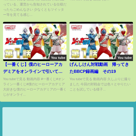
っている、運営から告知されている仕様だ
ったらごめんなさい 少なくともツイッタ
ー等を見てる感じ...
You tube
You tube
【一番くじ】僕のヒーローアカ
げんしけん対戦動画 帰ってき
デミアをオンラインで引いてみ
たBBCP録画編 その19
た
You tubeで見る 動画内容 #一番くじ#オン
You tubeで見る 動画内容 久しぶりに撮り
ライン一番くじ#僕のヒーローアカデミア
ました 今回の対戦会では色々とやりたい
大好きな僕のヒーローアカデミアの一番く
ことを試している様子...
じがオンライ...