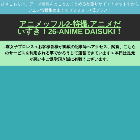
ひきこもりは、アニメ情報をとことんまとめる欲張りサイト！ネット中から
アニメ情報集めまくるぜぇぇぇっとZプラス！
アニメッフル2-特撮.アニメだ
いすき！26-ANIME DAISUKI！
-腐女子プロレス＜お客様皆様が掲載の記事等へアクセス、閲覧、こちら
のサービスを利用される事でかろうじて運営できています＞本日は足元
が悪い中ご足労頂き誠に有難うございます。