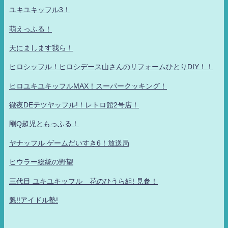
ユキユキッフル3！
萌えっふる！
天にまします我ら！
ヒロシッフル！ヒロシデース山さんのリフォームひとりDIY！！
ヒロユキユキッフルMAX！スーパークッキング！
徹夜DEテツヤッフル!！レトロ館2号店！
剛Q超児ともっふる！
ヤナッフル ゲームだいすき6！放送局
ヒウラー総統の野望
三代目 ユキユキッフル 花のひうら組! 見参！
魁!!アイドル塾!