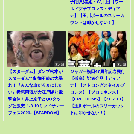
子[挑戦者組・W井上]【ワー
ルド女子プロレス・ディア
ナ】【玉川ボールのスリーカ
ウントは叩かせない！】
未分類
未分類
【スターダム】ダンプ松本が
ジャガー横田47周年記念興行
スターダムで制御不能の大暴
【孤高】記者会見【ディア
れ！『みんな血だるまにした
ナ】【ストロングスタイルプ
い』極悪同盟が大江戸隊と電
ロレス】【プロミネンス】
撃合体！井上京子とQQタッ
【FREEDOMS】【ZERO 1】
グと激突！-8.19ミッドサマー
【玉川ボールのスリーカウン
フェス2023-【STARDOM】
トは叩かせない！】