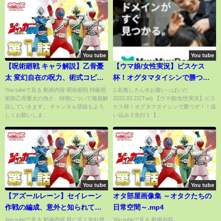
You tube
You tube
【呪術廻戦 キャラ解説】乙骨憂
【ウマ娘/女性実況】ピスケス
太 変幻自在の呪力、術式コピー
杯！オグタマタイシンで勝つ
は今も操れる？強さや祈元里香
ぞ！！追い込み２先行１【わん
You tubeで見る 動画内容 呪術廻戦 特級呪
1:名無しさん＠お腹いっぱいだ
術師乙骨憂太の強さ、特徴について徹底解
2022.03.22(Tue) 【ウマ娘/女性実況】ピス
の秘密まで【徹底解説】
こわんわん/STAR SPECTRE】
説していきます。 チャンネル登録もよろ
ケス杯！オグタマタイシンで勝つぞ！！追
しくお願いしま...
い込み２先行１【...
You tube
You tube
【アズールレーン】セイレーン
オタ部屋画像集 ～オタクたちの
作戦の編成、意外と知られてい
日常空間～.mp4
ない重要な仕様
You tubeで見る 動画内容 既に広く知れ渡
You tubeで見る 動画内容...