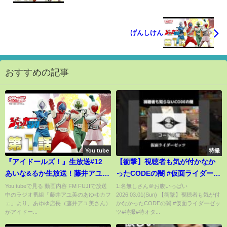
げんしけん
おすすめの記事
You tube
特撮
『アイドールズ！』生放送#12
【衝撃】視聴者も気が付かなか
あいな&るか生放送！藤井アユ美
ったCODEの闇 #仮面ライダーゼ
さんをゲストにマリパで遊ぼ
ッツ#特撮#特オタ
You tubeで見る 動画内容 FM FUJIで放送
1:名無しさん＠お腹いっぱい
中のラジオ番組「藤井アユ美のあゆゆカフ
2026.03.01(Sun) 【衝撃】視聴者も気が付
う！
ェ」より、あゆゆ店長（藤井アユ美さん）
かなかったCODEの闇 #仮面ライダーゼッ
がアイドー...
ツ#特撮#特オタ...