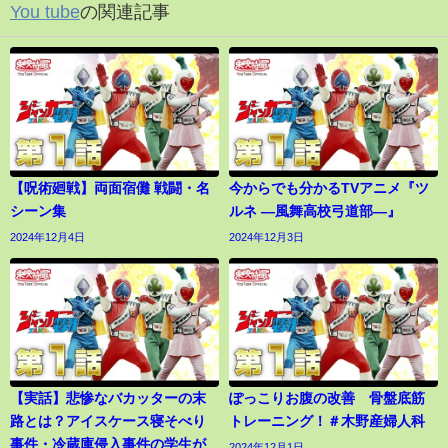
You tube
の関連記事
【呪術廻戦】両面宿儺 戦闘・名
今からでも分かるTVアニメ『ツ
シーン集
ルネ ―風舞高校弓道部―』
2024年12月4日
2024年12月3日
【実話】悲惨なバカッターの末
ぽっこりお腹の改善 骨盤底筋
路とは？アイスケース寝そべり
トレーニング！＃木野産婦人科
事件・冷蔵庫侵入事件の学生が
2024年12月1日